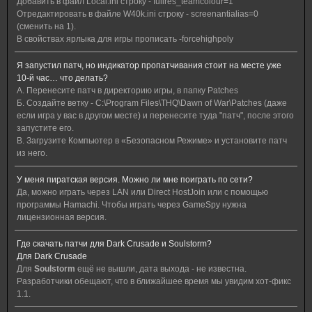
Добавить в файл Local.ini строку - fullres_teamcolour=1
Отредактировать в файле W40k.ini строку - screenantialias=0
(сменить на 1).
В свойствах ярлыка для игры прописать -forcehighpoly
Я запустил патч, но индикатор пропатчивания стоит на месте уже
10-й час… что делать?
А. Перенесите патч в директорию игры, в папку Patches
Б. Создайте ветку - C:\Program Files\THQ\Dawn of War\Patches (даже
если игра у вас в другом месте) и перенесите туда "патч", после этого
запустите его.
В. Загрузите Компьютер в «Безопасном Режиме» и установите патч
из него.
У меня пиратская версия. Можно ли мне поиграть по сети?
Да, можно играть через LAN или Direct HostJoin или с помощью
программы Hamachi. Чтобы играть через GameSpy нужна
лицензионная версия.
Где скачать патчи для Dark Crusade и Soulstorm?
Для Dark Crusade
Для
Soulstorm
ещё не вышли, дата выхода - не известна.
Разработчики обещают, что в ближайшее время мы увидим хот-фикс
1.1.