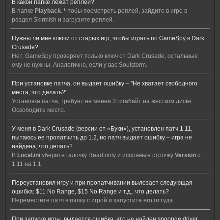
В какой папке лежат реплеи?
В папке
Playback
. Чтобы посмотреть реплей, зайдите в игре в
раздел Skirmish и загрузите реплей.
Нужны ли мне ключи от старых игр, чтобы играть по GameSpy в Dark
Crusade?
Нет, GameSpy проверяет только ключ от Dark Crusade, остальные
ему не нужны. Аналогично, если у вас Soulstorm.
При установке патча, он выдает ошибку – "Не хватает свободного
места, что делать?"
Установка патча, требует не менее 3 гигабайт на жестком диске.
Освободите место.
У меня в Dark Crusade (версии от «Буки»), установлен патч 1.11,
пытаюсь ее пропатчить до 1.2, но патч выдает ошибку – игра не
найдена, что делать?
В
Local.ini
уберите галочку Read only и исправьте строчку
Version
с
1.11 на 1.1
Переустановил игру и при пропатчивании вылезает следующая
ошибка: $11 No Range, $15 No Range и т.д., что делать?
Переместите патч в папку с игрой и запустите его оттуда.
При запуске игры, выдается ошибка, что не найден spoonge driver.