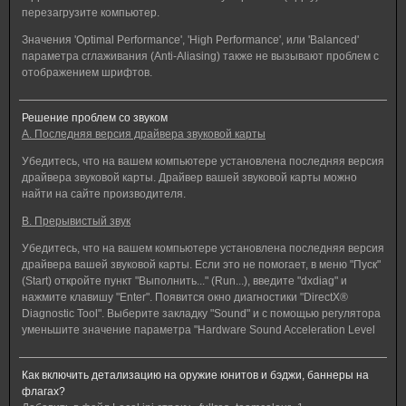
перезагрузите компьютер.
Значения 'Optimal Performance', 'High Performance', или 'Balanced'
параметра сглаживания (Anti-Aliasing) также не вызывают проблем с
отображением шрифтов.
Решение проблем со звуком
A. Последняя версия драйвера звуковой карты
Убедитесь, что на вашем компьютере установлена последняя версия
драйвера звуковой карты. Драйвер вашей звуковой карты можно
найти на сайте производителя.
B. Прерывистый звук
Убедитесь, что на вашем компьютере установлена последняя версия
драйвера вашей звуковой карты. Если это не помогает, в меню "Пуск"
(Start) откройте пункт "Выполнить..." (Run...), введите "dxdiag" и
нажмите клавишу "Enter". Появится окно диагностики "DirectX®
Diagnostic Tool". Выберите закладку "Sound" и с помощью регулятора
уменьшите значение параметра "Hardware Sound Acceleration Level
Как включить детализацию на оружие юнитов и бэджи, баннеры на
флагах?