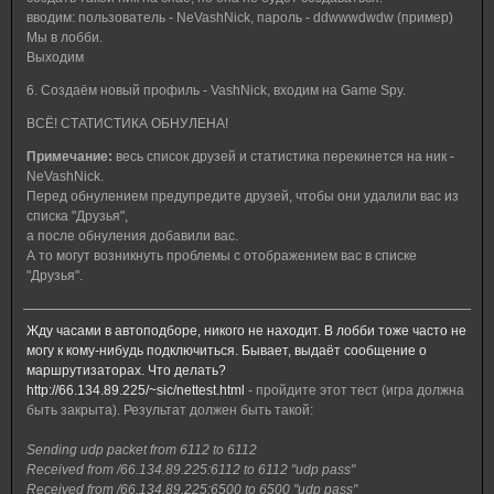
вводим: пользователь - NeVashNick, пароль - ddwwwdwdw (пример)
Мы в лобби.
Выходим
6. Создаём новый профиль - VashNick, входим на Game Spy.
ВСЁ! СТАТИСТИКА ОБНУЛЕНА!
Примечание:
весь список друзей и статистика перекинется на ник -
NeVashNick.
Перед обнулением предупредите друзей, чтобы они удалили вас из
списка "Друзья",
а после обнуления добавили вас.
А то могут возникнуть проблемы с отображением вас в списке
"Друзья".
Жду часами в автоподборе, никого не находит. В лобби тоже часто не
могу к кому-нибудь подключиться. Бывает, выдаёт сообщение о
маршрутизаторах. Что делать?
http://66.134.89.225/~sic/nettest.html
- пройдите этот тест (игра должна
быть закрыта). Результат должен быть такой:
Sending udp packet from 6112 to 6112
Received from /66.134.89.225:6112 to 6112 "udp pass"
Received from /66.134.89.225:6500 to 6500 "udp pass"