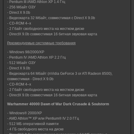
- Pentium III /AMD Athlon XP 1.4 Ггц
- 256 Мбайт ОЗУ
- Direct X 9.0b
- Видеокарта 32 Мбайт, совместимая с Direct X 9.0b
- CD-ROM 4–х
- 2 Гбайт свободного места на жестком диске
- DirectX 9.0b совместимая 16 битная звуковая карта
Рекомендуемые системные требования
- Windows 98/2000/XP
- Pentium IV /AMD Athlon XP 2.2 Ггц
- 512 Мбайт ОЗУ
- Direct X 9.0b
- Видеокарта 64 Мбайт (nVidia GeForce 3 or ATI Radeon 8500),
совместимая - Direct X 9.0b
- CD-ROM 4–х
- 2 Гбайт свободного места на жестком диске
- DirectX 9.0b совместимая 16 битная звуковая карта
Warhammer 40000 Dawn of War Dark Crusade & Soulstorm
- Windows® 2000/XP
- AMD Athlon™ XP или Pentium® IV 2.0 ГГц
- 512 МБ оперативной памяти
- 4 ГБ свободного места на диске