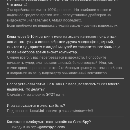
Что делать?
Эта проблема не имеет 100% решения. Но наиболее частое и
надежное средство против нее – переустановка драйверов на
видеокарту. Желательно САМЫХ последних.
Если проблема не решилась, лучший выход – сменить видеокарту.
Когда через 5-10 игры мин у меня на экране начинают появляться
левые текстуры, а именно обрывки других ландшафтов, зданий,
юнитов и т.д., причем с каждой минутой их становится все больше, а
через некоторое время виснет компьютер.
Скорее всего, у вас перегревается видеокарта. Попробуйте
почистить кулер, или поставить новый, более мощный. Или, как
самое простое решение, откройте боковую крышку системного блока
и направьте на вашу видеокарту обыкновенный вентилятор.
После установки патча 1.2 в Dark Crusade, появились ff77fds вместо
надписей, что делать?
Скачайте и установите
ЭТОТ
патч.
Игра загружается в окне, как быть?
Подправьте в
Local.ini
параметр
screenwindowed=0.
Как изменить\обнулить ваш никнэйм на GameSpy?
1. Заходим на
http://gamespyid.com/