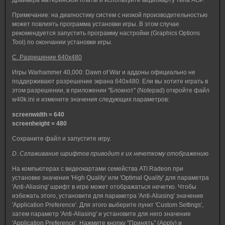
драйвера материнской платы и используйте видеокарту типа AGP.
Примечание: на диагностику систем с низкой производительностью
может повлиять программа установки игры. В этом случае
рекомендуется запустить программу настройки (Graphics Options
Tool) по окончании установки игры.
C. Разрешение 640x480
Игры Warhammer 40,000: Dawn of War и аддоны официально не
поддерживают разрешение экрана 640x480. Ели вы хотите играть в
этом разрешении, в приложении "Блокнот" (Notepad) откройте файл
w40k.ini и измените значения следующих параметров:
screenwidth = 640
screenheight = 480
Сохраните файл и запустите игру.
D. Сглаживание шрифтов приводит к их нечеткому отображению
На компьютерах с видеокартами семейства ATI Radeon при
установке значения 'High Quality' или 'Optimal Quality' для параметра
'Anti-Aliasing' шрифт в игре может отображаться нечетко. Чтобы
избежать этого, установите для параметра 'Anti-Aliasing' значение
'Application Preference'. Для этого выберите пункт 'Custom Settings',
затем параметр 'Anti-Aliasing' и установите для него значение
'Application Preference'. Нажмите кнопку "Принять" (Apply) и