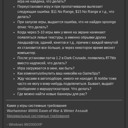
игра не найдена, что делать?
Переустановил игру и при пропатчивании вылезает
следующая ошибка: $11 No Range, $15 No Range и т.д., что
делать?
При запуске игры, выдается ошибка, что не найден spoonge
driver. Что делать?
Когда через 5-10 игры мин у меня на экране начинают
появляться левые текстуры, а именно обрывки других
ландшафтов, зданий, юнитов и т.д., причем с каждой минутой
их становится все больше, а через некоторое время виснет
компьютер.
После установки патча 1.2 в Dark Crusade, появились ff77fds
вместо надписей, что делать?
Игра загружается в окне, как быть?
Как изменить\обнулить ваш никнэйм на GameSpy?
Жду часами в автоподборе, никого не находит. В лобби тоже
часто не могу к кому-нибудь подключиться. Бывает, выдаёт
сообщение о маршрутизаторах. Что делать?
Где можно найти новые баннеры для рас?
Какие у игры системные требования
Warhammer 40000 Dawn of War & Winter Assault
Минимальные системные требования
- Windows 98/2000/XP