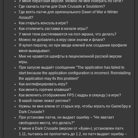
У меня пиратская версия. Можно ли мне поиграть по сети?
Где скачать патчи для Dark Crusade и Soulstorm?
Где взять патчи для оригинального Dawn of War и Winter
Assault?
Как открыть консоль в игре?
Как отключить заставки в начале игры?
У меня тени растягиваются на пол-экрана, что делать?
Можно ли добавлять в игру свои значки и флаги?
Я купил пиратку, но при вводе ключей или создании профиля
меня выкидывает.
Мне не нравятся шрифты в лицензионной русской версии
игры.
При запуске выдаёт сообщение "The application has failed to
start because the application configuration is incorrect. Reinstalling
the application may fix this problem"
Как англифицировать игру?
Как менять горячие клавиши?
Как включить отображение FPS ( кадры в секунду ) в игре?
В какой папке лежат реплеи?
Нужны ли мне ключи от старых игр, чтобы играть по GameSpy в
Dark Crusade?
При установке патча, он выдает ошибку – "Не хватает
свободного места, что делать?"
У меня в Dark Crusade (версии от «Буки»), установлен патч
1.11, пытаюсь ее пропатчить до 1.2, но патч выдает ошибку –