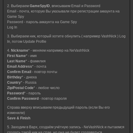
2. Выбираем
GameSpyID
, вписываем Email и Password
Email - почта, которую Вы указывали при регистрации аккаунта на
Game Spy
Password - пароль аккаунта на Game Spy
Log In
3. Выбираем ник, который хотите обнулить ( например VashNick ) Log
In, потом Update Profile
4.
Nickname
* - меняем например на NeVashNick
First Name
* - имя
Last Name
* - фамилия
Email Address
* - почта
Confirm Email
- повтор почты
Birthday
* - днюха
Country
* - Russia
Zip/Postal Code
* - любое число
Password
* - пароль
Confirm Password
- повтор пароля
Справа вверху вписываем предыдущий пароль (если Вы его
изменили)
Save & Finish
5. Заходим в Варх, создаём учётную запись - NeVashNick и пытаемся
создать такой ник на спае, но она не будет создаваться.