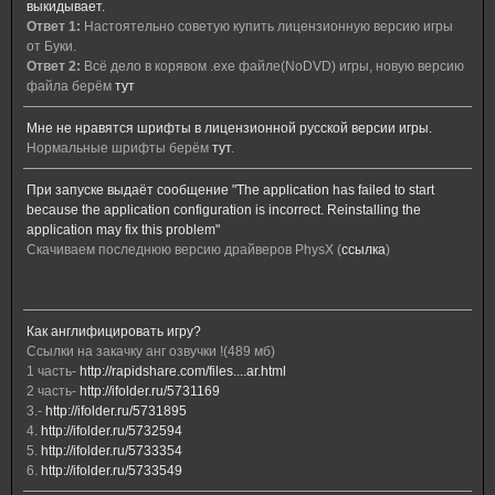
выкидывает.
Ответ 1:
Настоятельно советую купить лицензионную версию игры
от Буки.
Ответ 2:
Всё дело в корявом .ехе файле(NoDVD) игры, новую версию
файла берём
тут
Мне не нравятся шрифты в лицензионной русской версии игры.
Нормальные шрифты берём
тут
.
При запуске выдаёт сообщение "The application has failed to start
because the application configuration is incorrect. Reinstalling the
application may fix this problem"
Скачиваем последнюю версию драйверов PhysX (
ссылка
)
Как англифицировать игру?
Ссылки на закачку анг озвучки !(489 мб)
1 часть-
http://rapidshare.com/files....ar.html
2 часть-
http://ifolder.ru/5731169
3.-
http://ifolder.ru/5731895
4.
http://ifolder.ru/5732594
5.
http://ifolder.ru/5733354
6.
http://ifolder.ru/5733549