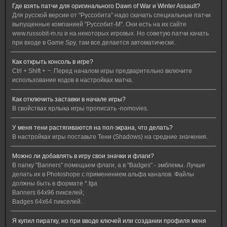
Где взять патчи для оригинального Dawn of War и Winter Assault?
Для русской версии от "Руссобита" надо скачать специальные патчи
выпущенные компанией "Руссобит-М". Они есть на их сайте
www.russobit-m.ru и на некоторых игровых. Но советую патчи качать
при входе в Game Spy, там все делается автоматически.
Как открыть консоль в игре?
Сtrl + Shift + ~. Перед началом игры предварительно включите
использование кодов в настройках матча.
Как отключить заставки в начале игры?
В свойствах ярлыка игры прописать -nomovies.
У меня тени растягиваются на пол-экрана, что делать?
В настройках игры поставьте Тени (Shadows) на средние значения.
Можно ли добавлять в игру свои значки и флаги?
В папку "Banners" помещаем флаги, а в "Badges" - эмблемы. Лучше
делать их в Photoshope с применением альфа каналов. Файлы
должны быть в формате *.tga
Banners 64x96 пикселей;
Badges 64x64 пикселей.
Я купил пиратку, но при вводе ключей или создании профиля меня