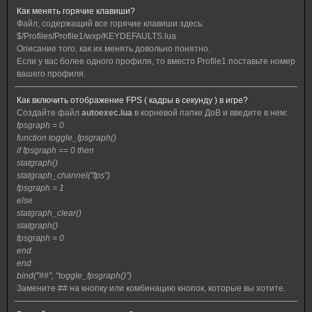
Как менять горячие клавиши?
Файл, содержащий все горячие клавиши здесь:
$/Profiles/Profile1/wxp/KEYDEFAULTS.lua
Описание того, как их менять довольно понятно.
Если у вас более одного профиля, то вместо Profile1 поставьте номер
вашего профиля.
Как включить отображение FPS ( кадры в секунду ) в игре?
Создайте файл
autoexec.lua
в корневой папке ДоВ и введите в нем:
fpsgraph = 0
function toggle_fpsgraph()
if fpsgraph == 0 then
statgraph()
statgraph_channel("fps")
fpsgraph = 1
else
statgraph_clear()
statgraph()
fpsgraph = 0
end
end
bind("##", "toggle_fpsgraph()")
Замените ## на кнопку или комбинацию кнопок, которые вы хотите.