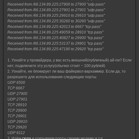
Received from /66.134.89.225:27900 to 27900 "udp pass"
Received from /66.134.89.225:27901 to 27901 "udp pass"
Received from /66.134.89.225:29910 to 29910 "udp pass"
Received from /66.134.89.225:30260 to 30260 "udp pass"
Received from /66.134.89.225:42013 to 6667 "tcp pass"
Received from /66.134.89.225:49059 to 28910 "tcp pass"
Received from /66.134.89.225:40827 to 29900 "tcp pass"
Received from /66.134.89.225:53137 to 29901 "tcp pass"
Received from /66.134.89.225:47190 to 29920 "tcp pass"
1. Узнайте у провайдера, у вас есть внешний(публичный) ай-пи? Если
нет, подключите эту услугу(обычно стоит ~ 100 рублей)
2. Узнайте, не блокирует ли ваш файервол вархаммер. Если да, то
разрешите для использования следующие порты:
UDP 6500
TCP 6667
UDP 27900
UDP 27901
TCP 28910
TCP 29900
TCP 29901
UDP 29910
TCP 29920
UDP 6112
3. Идём
сюда
и открываем порты своему модему и т.п.