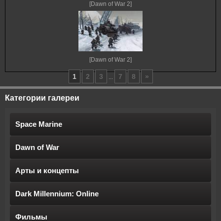
[Dawn of War 2]
[Dawn of War 2]
1
2
3
7
8
»
...
Категории галереи
Space Marine
Dawn of War
Арты и концепты
Dark Millennium: Online
Фильмы