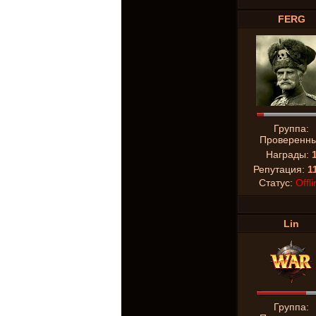
FERG
Группа:
Проверенн
Награды:
Репутация:
1
Статус:
Offli
Lin
Группа: