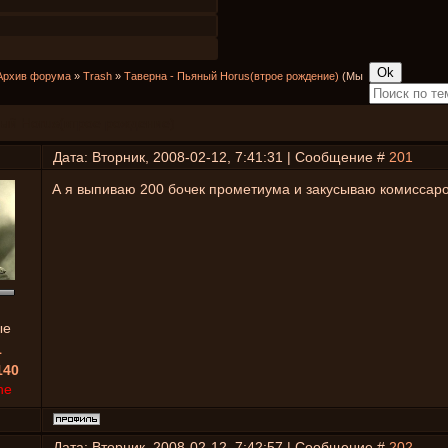
Архив форума
»
Trash
»
Таверна - Пьяный Horus(втрое рождение)
(Мы
ный Horus(втрое рождение)
Дата: Вторник, 2008-02-12, 7:41:31 | Сообщение #
201
А я выпиваю 200 бочек прометиума и закусываю комиссар
ые
1
140
ne
Дата: Вторник, 2008-02-12, 7:42:57 | Сообщение #
202