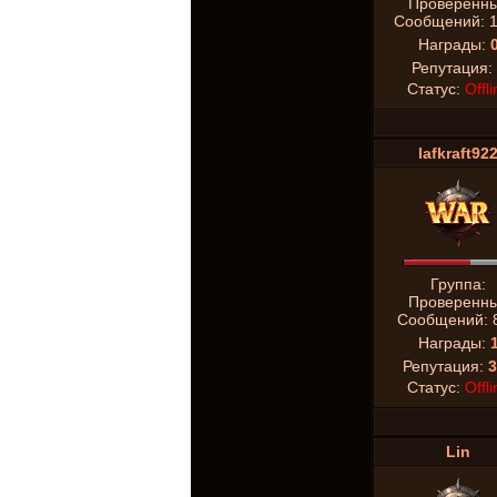
Проверенн
Сообщений:
Награды:
Репутация:
Статус:
Offli
lafkraft92
Группа:
Проверенн
Сообщений:
Награды:
Репутация:
3
Статус:
Offli
Lin