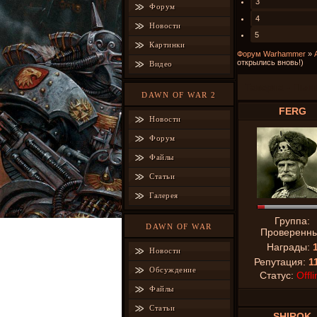
3
Форум
4
Новости
5
Картинки
Форум Warhammer
»
открылись вновь!)
Видео
Таверна - Пья
DAWN OF WAR 2
FERG
Новости
Форум
Файлы
Статьи
Галерея
Группа:
DAWN OF WAR
Проверенн
Награды:
Новости
Репутация:
1
Обсуждение
Статус:
Offli
Файлы
Статьи
SHIROK