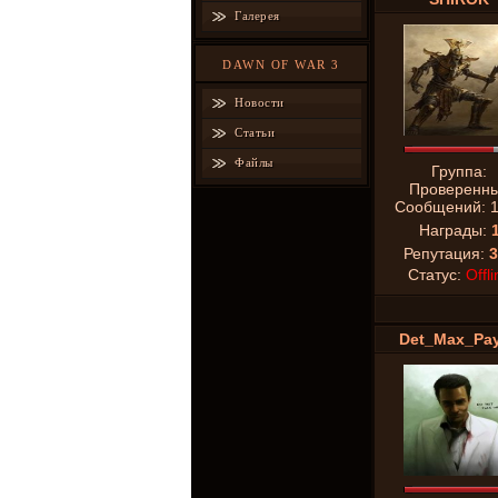
Галерея
DAWN OF WAR 3
Новости
Статьи
Файлы
Группа:
Проверенн
Сообщений:
Награды:
Репутация:
3
Статус:
Offli
Det_Max_Pa