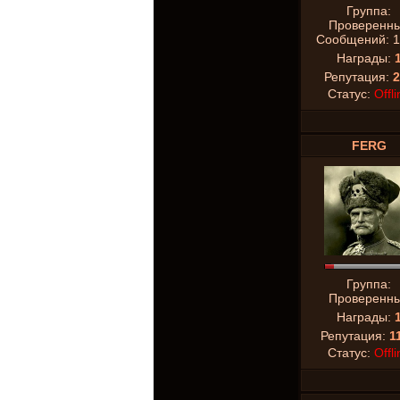
Группа:
Проверенн
Сообщений:
1
Награды:
Репутация:
2
Статус:
Offli
FERG
Группа:
Проверенн
Награды:
Репутация:
1
Статус:
Offli