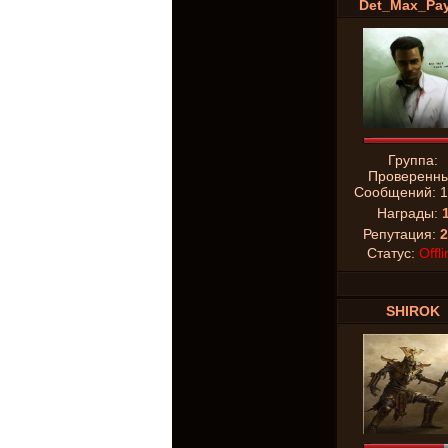
Det_Max_Pa
Группа:
Проверенн
Сообщений:
1
Награды:
Репутация:
2
Статус:
Offli
SHIROK