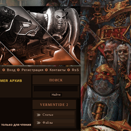
✪
Вход
✪
Регистрация
✪
Контакты
✪
RsS
ПОИСК
MMER АРХИВ
VERMINTIDE 2
Статьи
Файлы
- только для чтения