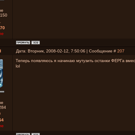
ые
1150
1
70
ne
d
Дата: Вторник, 2008-02-12, 7:50:06 | Сообщение #
207
Теперь появляюсь я начинаю мутузить останки ФЕРГа вмес
lol
ые
284
0
64
ne