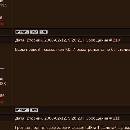
ые
1114
0
6
ne
2
Дата: Вторник, 2008-02-12, 9:20:21 | Сообщение #
210
Всем привет!!- сказал кеп КД. И осмотрелся за че бы столик
ые
838
1
86
ne
Дата: Вторник, 2008-02-12, 9:28:29 | Сообщение #
211
Гретчин поднял свою харю и сказал
lafkraft
, залетай....рас