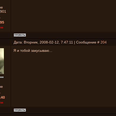
ые
901
1
95
ne
Дата: Вторник, 2008-02-12, 7:47:11 | Сообщение #
204
Я и тобой закусываю...
ые
1
140
ne