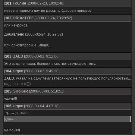
[
101
]
Гоблин
[2008-02-23, 10:02:48]
нееее и нарисуй другие рассы элбдаров к примеру
[
102
]
PROtoTYPE
[2008-02-24, 10:29:52]
или некронов
Добавлено
(2008-02-24, 10:29:52)
---------------------------------------------
или орков(просьба Блаца)
[
103
]
ZAED
[2008-03-02, 9:22:06]
Это ведь не наши. Выложи в соотвотствующюю тему.
[
104
]
urgun
[2008-03-02, 9:49:30]
ZAED
, указал на одну тему затерянную не пользующую популярностью...
надо развить)))
[
105
]
SHoKeR
[2008-03-03, 5:18:51]
удачи!!!
[
106
]
urgun
[2008-03-04, 4:07:10]
Quote
(
SHoKeR
)
удачи!!!
не понял