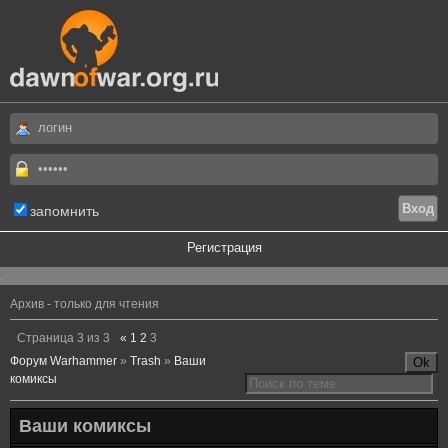
запомнить
Регистрация
.
Архив - только для чтения
Страница
3
из
3
«
1
2
3
Форум Warhammer
»
Trash
»
Ваши
комиксы
Ваши комиксы