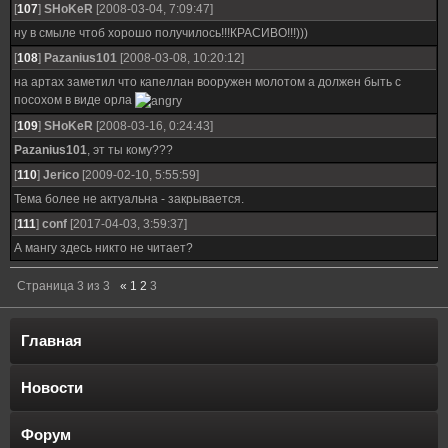
[
107
]
SHoKeR
[2008-03-04, 7:09:47]
ну в смыле чтоб хорошо получилось!!!КРАСИВО!!!)))
[
108
]
Pazanius101
[2008-03-08, 10:20:12]
на артах заметил что капеллан вооружен молотом а должен быть с
посохом в виде орла
[
109
]
SHoKeR
[2008-03-16, 0:24:43]
Pazanius101
, эт ты кому???
[
110
]
Jerico
[2009-02-10, 5:55:59]
Тема более не актуальна - закрывается.
[
111
]
conf
[2017-04-03, 3:59:37]
А мангу здесь никто не читает?
Страница
3
из
3
«
1
2
3
Главная
Новости
Форум