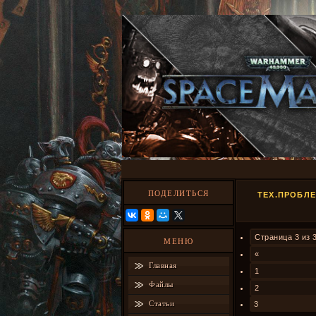
ПОДЕЛИТЬСЯ
ТЕХ.ПРОБЛЕ
Страница
3
из
МЕНЮ
«
Главная
1
Файлы
2
Статьи
3