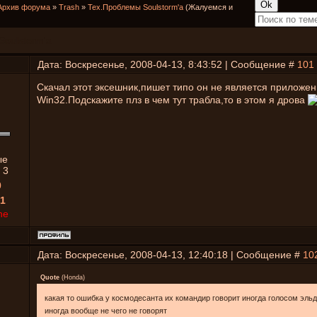
Архив форума
»
Trash
»
Тех.Проблемы Soulstorm'a
(Жалуемся и
Soulstorm'a
Дата: Воскресенье, 2008-04-13, 8:43:52 | Сообщение #
101
Скачал этот эксешник,пишет типо он не является приложе
Win32.Подскажите плз в чем тут трабла,то в этом я дрова
ые
:
3
0
1
ne
Дата: Воскресенье, 2008-04-13, 12:40:18 | Сообщение #
10
Quote
(
Honda
)
какая то ошибка у космодесанта их командир говорит иногда голосом эльд
иногда вообще не чего не говорят