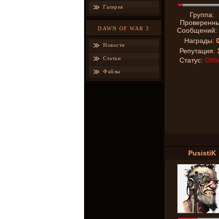
Галерея
Группа:
Проверенн
DAWN OF WAR 3
Сообщений:
Награды:
Новости
Репутация:
Статьи
Статус:
Offli
Файлы
PusistiK