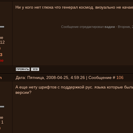
Ни у кого нет глюка что генерал коcмод. визуально не кач
Сообщение отредактировал
вадим
-
Вторник, 
ые
12
0
3
ne
n
Дата: Пятница, 2008-04-25, 4:59:26 | Сообщение #
106
А еще нету шрифтов с поддержкой рус. языка которые были 
версии?
ые
:
1
0