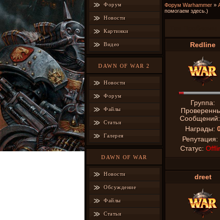
Форум
Форум Warhammer
»
помогаем здесь.)
Новости
Тех.Проблемы 
Картинки
Redline
Видео
DAWN OF WAR 2
Новости
Форум
Группа:
Файлы
Проверенн
Сообщений
Статьи
Награды:
Галерея
Репутация:
Статус:
Offli
DAWN OF WAR
Новости
dreet
Обсуждение
Файлы
Статьи