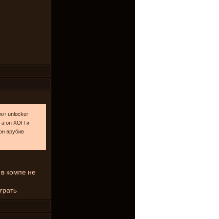
от unlocker
у а он ХОП и
а он врубив
 в компе не
грать