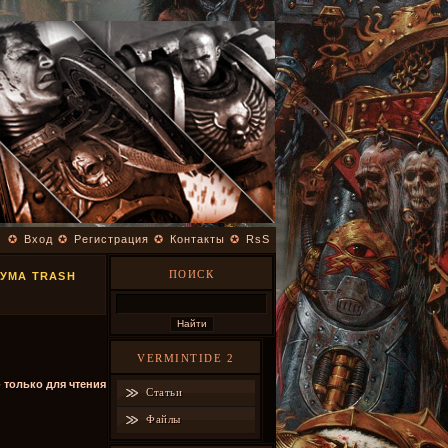
✪
Вход
✪
Регистрация
✪
Контакты
✪
RsS
ПОИСК
РУМА TRASH
VERMINTIDE 2
- только для чтения
Статьи
Файлы