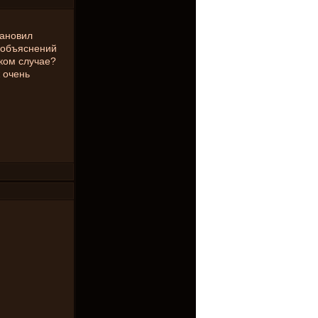
тановил
з объяснений
аком случае?
 очень