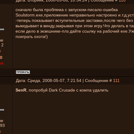
Дата: Вторник, 2008-05-06, 10:34:24 | Сообщение #
110
сначало была проблема с запуском-писало-ошибка
Soulstorm.exe,приложение неправильно настроено и.т.д,ус
-теперь показывает вступительные заставки,после чего бе
выкидывает в винду,закрывая при этом игру.Что делать в т
если дело в экзешнике-плз дайте ссылку на рабочий exe.Уж
поиграть охота!)
ые
:
2
0
0
ne
Дата: Среда, 2008-05-07, 7:21:54 | Сообщение #
111
SenR
, попробуй Dark Crusade с компа удалить
ые
93
0