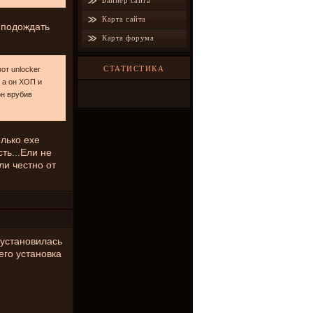
Баннер сайта
Карта сайта
 подождать
Карта форума
СТАТИСТИКА
от unlocker
у а он ХОП и
 он врубив
олько exe
ть...Ели не
ли честно от
 установилась
его установка