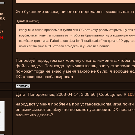
Это букинские косяки, ничего не поделаешь, можешь патча
ые
93
Quote
(
Coldman
)
0
хее у мне такая проблема я купил лиц СС вот хочу рассы открыть, ну так в
17
врубаю все пишу... и показывает чтоб я выбрал каталог ну я коринную жм
ne
ошибка и грит типа: Failed to set data for "installlocation" че делать? У друга
unlocker так уже в СС стояло его сдкей и у него все пошло
Попробуй перед тем как коренную жать, изменить, чтобы т
файлы видел. Там когда путь указывешь, внизу стрелочка ес
поможет тогда не знаю у меня такого не было, я вообще ес
DC алокером разблокировал
Дата: Понедельник, 2008-04-14, 3:05:56 | Сообщение #
103
народ.вот у меня проблема при установке.когда игра почти
он выписывает ошибку что не может установить DX после ч
виснет.что делать?