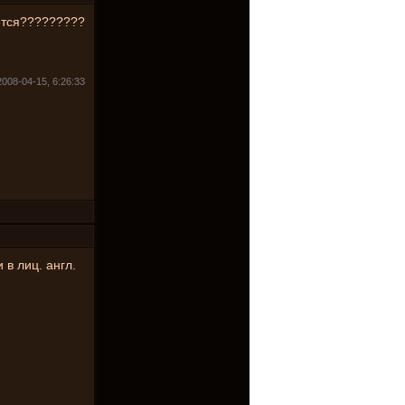
ается?????????
2008-04-15, 6:26:33
в лиц. англ.