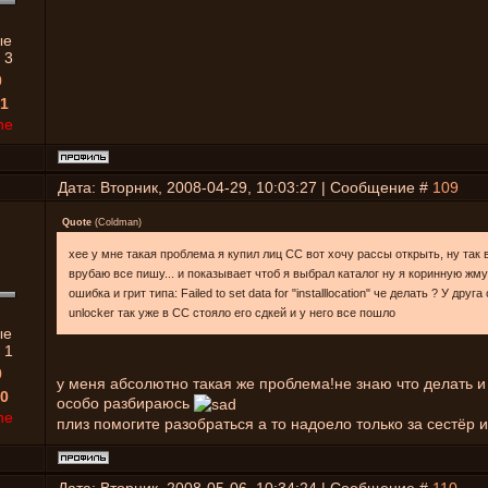
ые
:
3
0
1
ne
Дата: Вторник, 2008-04-29, 10:03:27 | Сообщение #
109
Quote
(
Coldman
)
хее у мне такая проблема я купил лиц СС вот хочу рассы открыть, ну так в
врубаю все пишу... и показывает чтоб я выбрал каталог ну я коринную жм
ошибка и грит типа: Failed to set data for "installlocation" че делать ? У друг
unlocker так уже в СС стояло его сдкей и у него все пошло
ые
:
1
0
у меня абсолютно такая же проблема!не знаю что делать и
0
особо разбираюсь
ne
плиз помогите разобраться а то надоело только за сестёр и