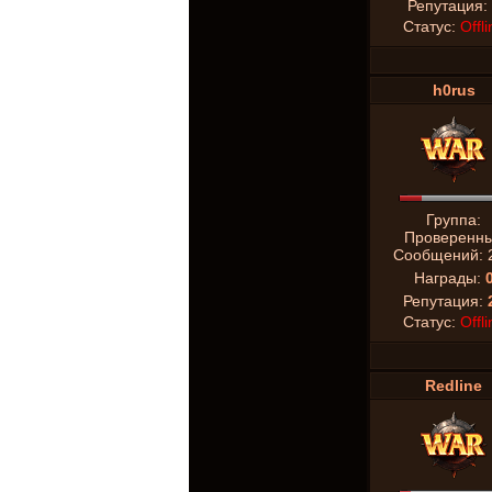
Репутация:
Статус:
Offli
h0rus
Группа:
Проверенн
Сообщений:
Награды:
Репутация:
Статус:
Offli
Redline