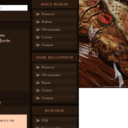
SPACE MARINE
Новости
Файлы
Обсуждение
ним
Статьи
Галерея
DARK MILLENNIUM
Новости
Обсуждение
Видео
Статьи
Галерея
2
ПОЛЕЗНОЕ
ар а у тау
FAQ