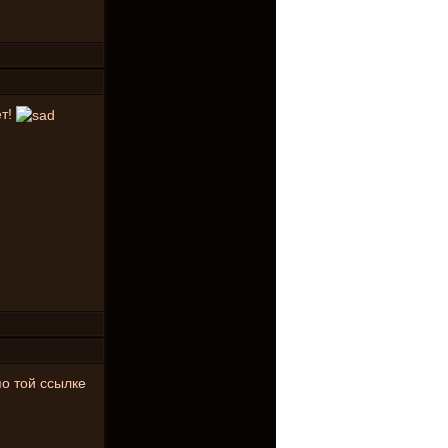
ет!
по той ссылке