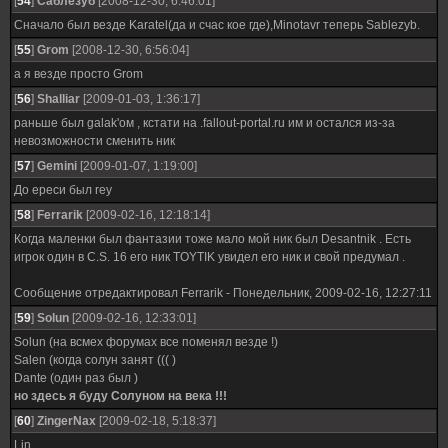
[
54
]
Саблезуб
[2008-12-30, 6:46:01]
Сначало был везде Karatel(да и счас кое где),Мinotavr теперь Sablezyb.
[
55
]
Grom
[2008-12-30, 6:56:04]
а я везде просто Grom
[
56
]
Shalliar
[2009-01-03, 1:36:17]
раньше был galak'ом , кстати на .fallout-portal.ru им и остался из-за
невозможности сменить ник
[
57
]
Gemini
[2009-01-07, 1:19:00]
До ереси был rey
[
58
]
Ferrarik
[2009-02-16, 12:18:14]
Когда маленки был фантазии тоже мало мой ник был Desantnik . Есть
игрок один в C.S. 16 его ник TOYTIK увидел его ник и свой предумал .
Сообщение отредактировал
Ferrarik
-
Понедельник, 2009-02-16, 12:27:11
[
59
]
Solun
[2009-02-16, 12:33:01]
Solun (на всмех форумах все поменял везде !)
Salen (когда солун занят ((( )
Dante (один раз был )
но здесь я буду Солуном на века !!!
[
60
]
ZingerNax
[2009-02-18, 5:18:37]
Lin.