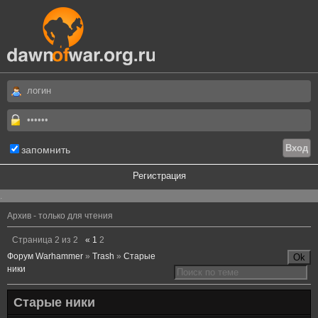
запомнить
Регистрация
.
Архив - только для чтения
Страница
2
из
2
«
1
2
Форум Warhammer
»
Trash
»
Старые
ники
Старые ники