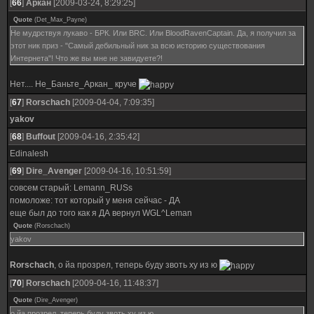
[
66
]
Аркан
[2009-03-24, 8:29:25]
Quote
(
Det_Max_Payne
)
Не мудрствуя лукаво - БРК. Или BRC. Или BloodRavenCaptain. Да, я получил за
этот ник приз - "Самый дебильный ник за всю историю существования
Интернета"! Что же вы мне не завидуете?!
Нет.... Не_Баньте_Аркан_ круче
[
67
]
Rorschach
[2009-04-04, 7:09:35]
yakov
[
68
]
Buffout
[2009-04-16, 2:35:42]
Edinalesh
[
69
]
Dire_Avenger
[2009-04-16, 10:51:59]
совсем старый: Lemann_RUSs
помоложе: тот который у меня сейчас - ДА
еще был до того как я ДА вернул WGL^Leman
Quote
(
Rorschach
)
yakov
Rorschach
, о йа прозрел, теперь буду звоть ху из ю
[
70
]
Rorschach
[2009-04-16, 11:48:37]
Quote
(
Dire_Avenger
)
о йа прозрел, теперь буду звоть ху из ю