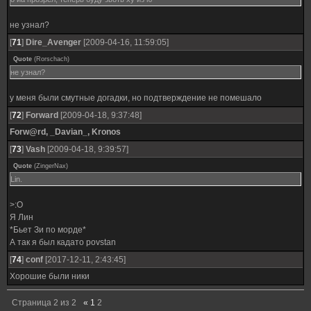
не узнал?
[
71
]
Dire_Avenger
[2009-04-16, 11:59:05]
Quote
(
Rorschach
)
не узнал?
у меня были смутные догадки, но подтверждение не помешало
[
72
]
Forward
[2009-04-18, 9:37:48]
Forw@rd, _Davian_, Kronos
[
73
]
Vash
[2009-04-18, 9:39:57]
Quote
(
ZingerNax
)
Lin.
>:O
Я Лин
*Бьет Зи по морде*
А так я был кадато povstan
[
74
]
conf
[2017-12-11, 2:43:45]
Хорошие были ники
Страница
2
из
2
«
1
2