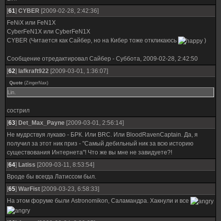
[
61
]
CYBER
[2009-02-28, 2:42:36]
FeNiX или FeN1X
CyberFeN1X или CyberFeN1X
CYBER (Читается как Сайбер, но на Кибер тоже откликаюсь
)
Сообщение отредактировал
Сайбер
-
Суббота, 2009-02-28, 2:42:50
[
62
]
lafkraft922
[2009-03-01, 1:36:07]
Quote
(
ZingerNax
)
Lin.
сострил
[
63
]
Det_Max_Payne
[2009-03-01, 2:56:14]
Не мудрствуя лукаво - БРК. Или BRC. Или BloodRavenCaptain. Да, я
получил за этот ник приз - "Самый дебильный ник за всю историю
существования Интернета"! Что же вы мне не завидуете?!
[
64
]
Latiss
[2009-03-11, 8:53:54]
Вроде бы всегда Латиссом был.
[
65
]
WarFist
[2009-03-23, 6:58:33]
На этом форуме были Astronomikon, Саламандра. Хакнули и все