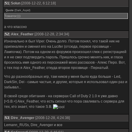
[
51
]
Solun
[2008-12-22, 6:12:18]
Quote
(
Dark_Aspid
)
Томатос)))
а что классно
[
52
]
Alex_Feather
[2008-12-28, 2:34:34]
Изначально я был Viper. Очень долго. Потом понял, что такой ник не
оригинален и сменил его на Lucifer (отсюда, первое прозвище -
Лампочка). Потом на одном из форумов произошел глюк с регистрацией
и я не смог подтвердить пароль. Пришлось срочно менять ник, и глаза
бросилось имя одного из персонажей моих рассказов - Алекс Перо. Вот,
с тех пор я Alex_Feather, откуда второе прозвище - Пернатый.
Что до разнообразных игр, там ников у меня было куда больше - Led,
DarkSin, Dei - самые частые, и другие, которые я использовал один раз и
забывал...
В своей среде обитания - на серверах Call of Duty 2 1.0 я уже давно
[>S.B.<] Alex_Feather, что есть сигнал что пора сваливать с сервера для
тех, кто знает, что такое S.B.
[
53
]
Dire_Avenger
[2008-12-28, 4:24:38]
Lemann_RUSs, Dire_Avenger и все