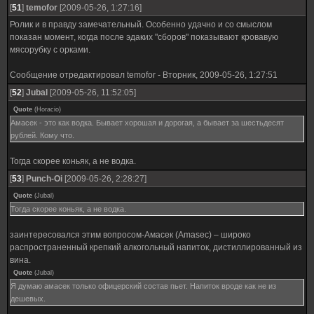
[
51
]
temofor
[2009-05-26, 1:27:16]
Ролик и в правду замечательный. Особенно удачно и со смыслом
показан момент, когда после эдаких "сборов" показывают кровавую
мясорубку с орками.
Сообщение отредактировал
temofor
-
Вторник, 2009-05-26, 1:27:51
[
52
]
Jubal
[2009-05-26, 11:52:05]
Quote
(
Horacio
)
Амасек - это как водка. Бывает хорошая и дорогая, а бывает за шестьдесят
рублей. Кому что.
Тогда скорее коньяк, а не водка.
[
53
]
Punch-Oi
[2009-05-26, 2:28:27]
Quote
(
Jubal
)
Тогда скорее коньяк, а не водка.
заинтересовался этим вопросом-Амасек (Amasec) – широко
распространенный крепкий алкогольный напиток, дистиллированный из
вина.
Quote
(
Jubal
)
Я думаю амасек только офицерский состав пьет. Напиток вроде как не из
дешевых.