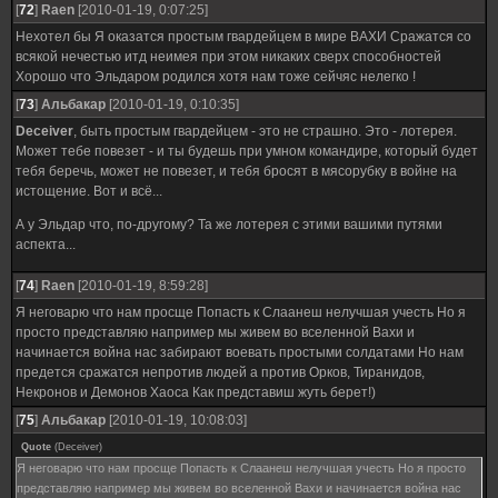
[
72
]
Raen
[2010-01-19, 0:07:25]
Нехотел бы Я оказатся простым гвардейцем в мире ВАХИ Сражатся со
всякой нечестью итд неимея при этом никаких сверх способностей
Хорошо что Эльдаром родился хотя нам тоже сейчяс нелегко !
[
73
]
Альбакар
[2010-01-19, 0:10:35]
Deceiver
, быть простым гвардейцем - это не страшно. Это - лотерея.
Может тебе повезет - и ты будешь при умном командире, который будет
тебя беречь, может не повезет, и тебя бросят в мясорубку в войне на
истощение. Вот и всё...
А у Эльдар что, по-другому? Та же лотерея с этими вашими путями
аспекта...
[
74
]
Raen
[2010-01-19, 8:59:28]
Я неговарю что нам просще Попасть к Слаанеш нелучшая учесть Но я
просто представляю например мы живем во вселенной Вахи и
начинается война нас забирают воевать простыми солдатами Но нам
предется сражатся непротив людей а против Орков, Тиранидов,
Некронов и Демонов Хаоса Как представиш жуть берет!)
[
75
]
Альбакар
[2010-01-19, 10:08:03]
Quote
(
Deceiver
)
Я неговарю что нам просще Попасть к Слаанеш нелучшая учесть Но я просто
представляю например мы живем во вселенной Вахи и начинается война нас