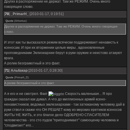
Других в распоряжении не держат. Там же РЕЖИМ. Очень много
говорящее слово.
[
70
]
_PrimarH_
[2010-01-17, 0:19:51]
Quote
(
Arhontus
)
Других в распоряжении не держат. Там же РЕЖИМ. Очень много говорящее
слово.
И этот как ты высказался режим всячески поддерживает ненависть к
ксеносам. И при их вторжении целые миры , вдохновленные
проповедниками Эклизиархии берут в руки оружие и неистово атакуют
врага.
А ролик безграмотный и это факт.
[
71
]
Альбакар
[2010-01-17, 0:28:30]
Quote
(
Primarh_D
)
А ролик безграмотный и это факт.
А я его и не смотрел. Факт
Скорость маленькая... Я про
граждан сказал как думал. А что до миллионных армий ксено-
ненавистников, ведомых экклезиархами - так затюканому человеку дай в
руки ствол и скажи что ОН РЕШАЕТ кому из мерзких еретиков ксеносов
ЖИТЬ/ НЕ ЖИТЬ, и это благое дело ОДОБРЕНО СПАСИТЕЛЕМ
человечества - это сто пудов "приподнимает" самооценку человека и
"сподвигает" его...