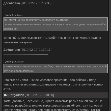
Добавлено
(2010-02-12, 11:37:38)
---------------------------------------------
Quote
(
Dardinius
)
они могут на что-то повлиять до первого выстрела
после-только своевременная передислокация солдат да подвоз подкреплений и
снабжения
Тогда войны побеждают квартирмейстеры и роты снабжения вкупе с
полевыми поварами!
Добавлено
(2010-02-12, 11:39:17)
---------------------------------------------
Quote
(
Альбакар
)
Кто-то сказал - что план хорош до боя, с вот этим же вот первым выстрелом всё
катится своей дорожкой...
Это сказал идиот. Любое массовое сражение - это пейзаж и плод
гениальности верховных командиров - маневры, отступления и контр-
атаки!
[
87
]
Torgaddon
[2010-02-12, 9:30:30]
Командование, несомненно, играет ключевую роль в любой войне. Но
помимо разработке планов командирам(как штабным, так и полевым)
необходимо принимать решения в зависимости от ситуации, так как