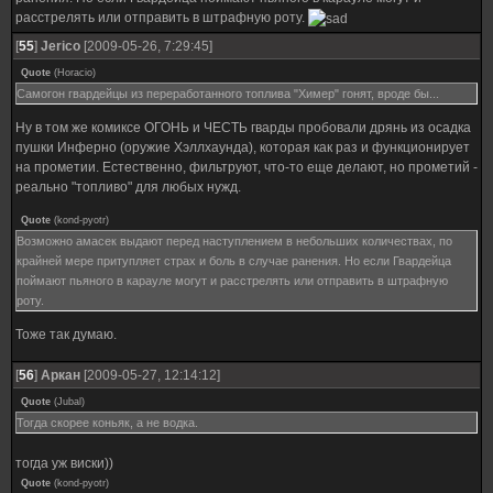
расстрелять или отправить в штрафную роту.
[
55
]
Jerico
[2009-05-26, 7:29:45]
Quote
(
Horacio
)
Самогон гвардейцы из переработанного топлива "Химер" гонят, вроде бы...
Ну в том же комиксе ОГОНЬ и ЧЕСТЬ гварды пробовали дрянь из осадка
пушки Инферно (оружие Хэллхаунда), которая как раз и функционирует
на прометии. Естественно, фильтруют, что-то еще делают, но прометий -
реально "топливо" для любых нужд.
Quote
(
kond-pyotr
)
Возможно амасек выдают перед наступлением в небольших количествах, по
крайней мере притупляет страх и боль в случае ранения. Но если Гвардейца
поймают пьяного в карауле могут и расстрелять или отправить в штрафную
роту.
Тоже так думаю.
[
56
]
Аркан
[2009-05-27, 12:14:12]
Quote
(
Jubal
)
Тогда скорее коньяк, а не водка.
тогда уж виски))
Quote
(
kond-pyotr
)