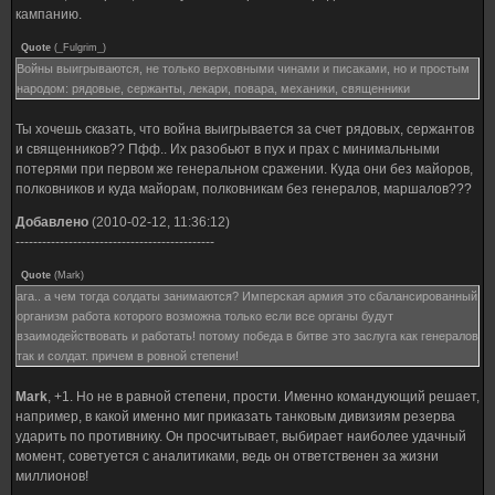
кампанию.
Quote
(
_Fulgrim_
)
Войны выигрываются, не только верховными чинами и писаками, но и простым
народом: рядовые, сержанты, лекари, повара, механики, священники
Ты хочешь сказать, что война выигрывается за счет рядовых, сержантов
и священников?? Пфф.. Их разобьют в пух и прах с минимальными
потерями при первом же генеральном сражении. Куда они без майоров,
полковников и куда майорам, полковникам без генералов, маршалов???
Добавлено
(2010-02-12, 11:36:12)
---------------------------------------------
Quote
(
Mark
)
ага.. а чем тогда солдаты занимаются? Имперская армия это сбалансированный
организм работа которого возможна только если все органы будут
взаимодействовать и работать! потому победа в битве это заслуга как генералов
так и солдат. причем в ровной степени!
Mark
, +1. Но не в равной степени, прости. Именно командующий решает,
например, в какой именно миг приказать танковым дивизиям резерва
ударить по противнику. Он просчитывает, выбирает наиболее удачный
момент, советуется с аналитиками, ведь он ответственен за жизни
миллионов!