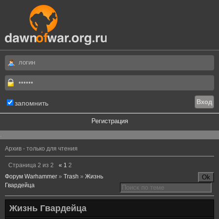
запомнить
Регистрация
.
Архив - только для чтения
Страница
2
из
2
«
1
2
Форум Warhammer
»
Trash
»
Жизнь
Гвардейца
Жизнь Гвардейца