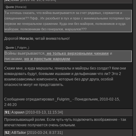
Quote
(
Horacio
)
Ты хочешь сказать, что война выигрывается за счет рядовых, сержантов и
священников?? Пфф.. Их разобьют в пух и прах с минимальными потерями при
первом же генеральном сражении. Куда они без майоров, полковников и куда
майорам, полковникам без генералов, маршалов???
Дорогой
Horacio
, читай внимательно!
Quote
(
_Fulgrim_
)
Войны выигрываются,
не только верховными чинами
и
писаками,
но и простым народом
Скажи мне, а куда маршалы, генералы и майоры без солдат? Кем они
командовать будут, боевыми ишаками и дельфинами что ли? Это 2
взаимозависимых компонента, которые без друг друга, особой
опасности могут не представлять.
Сообщение отредактировал
_Fulgrim_
-
Понедельник, 2010-02-15,
2:46:20
[
91
]
Азраил
[2010-03-13, 11:15:34]
Пронизывающий ролик. Если чуть-чуть подключить воображение - так
впечатление получается очень сильным.
[
92
]
ABTailor
[2010-03-24, 8:37:31]