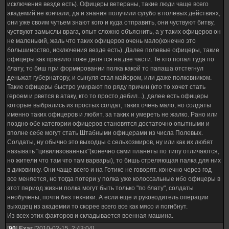
исключения везде есть). Офицеры ветераны, такие люди чаще всего
академий не кончали, да и знания получили сугубо в полевых действиях,
они уже своим чутьем знают кого и куда отправить, они чуствуют битву,
чуствуют замыслы врага, опыт сложно объяснить, а у таких офицеров он
не маленький, жаль что таких офицеров очень мало(конечно это
большиноство, исключения везде есть). Далее полевые офицеры, такие
офицеры как правило тоже делятся на две части. Те кто попал туда по
блату, то биш при формировании полка какой то папаша отстегнул
деньжат губернатору, и сынуля стал майором, или даже полковником.
Такие офицеры быстро умирают по ряду причин (кто то хочет стать
героем и рвется в атаку, кто то просто дебил...), далее есть офицеры
которые выбрались из простых солдат, таких очень мало, но солдаты
именно таких офицеров и любят, за таких и умереть не жалко. Рано или
поздно обе категории офицеров становятся достаточно опытными и
вполне себе могут стать Штабными офицерами из числа Полевых.
Солдаты, ну обычно это выходцы с сельхозмиров, ну или как их любят
называть "цивилизованных"(конечно сами планеты по типу отличаются,
но жители что там что там варвары), то бишь стреляющая палка для них
в диковинку. Они чаще всего и на Готике не говорят. конечно через год
все меняется, но тогда потери у полка уже колоссальные ибо офицеры в
этот период жизни полка могут быть только "по блату", солдаты
необучены, почти без техники. А если еще и руководитель операции
выходец из академии то скорее всего все как мясо и погибнут.
Из всех этих факторов и складывается военная машина.
[
90
]
Exar
[2010-02-15, 2:43:04]