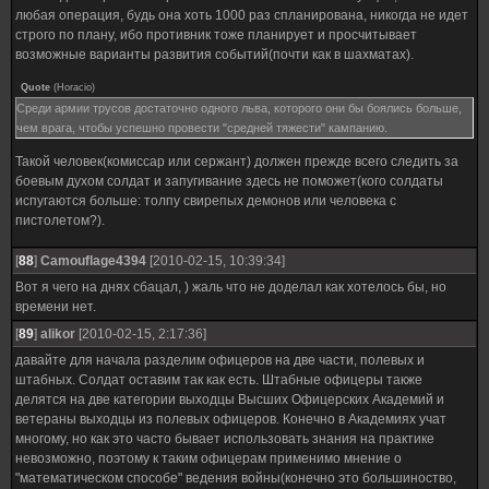
любая операция, будь она хоть 1000 раз спланирована, никогда не идет
строго по плану, ибо противник тоже планирует и просчитывает
возможные варианты развития событий(почти как в шахматах).
Quote
(
Horacio
)
Среди армии трусов достаточно одного льва, которого они бы боялись больше,
чем врага, чтобы успешно провести "средней тяжести" кампанию.
Такой человек(комиссар или сержант) должен прежде всего следить за
боевым духом солдат и запугивание здесь не поможет(кого солдаты
испугаются больше: толпу свирепых демонов или человека с
пистолетом?).
[
88
]
Camouflage4394
[2010-02-15, 10:39:34]
Вот я чего на днях сбацал, ) жаль что не доделал как хотелось бы, но
времени нет.
[
89
]
alikor
[2010-02-15, 2:17:36]
давайте для начала разделим офицеров на две части, полевых и
штабных. Солдат оставим так как есть. Штабные офицеры также
делятся на две категории выходцы Высших Офицерских Академий и
ветераны выходцы из полевых офицеров. Конечно в Академиях учат
многому, но как это часто бывает использовать знания на практике
невозможно, поэтому к таким офицерам применимо мнение о
"математическом способе" ведения войны(конечно это большиноство,