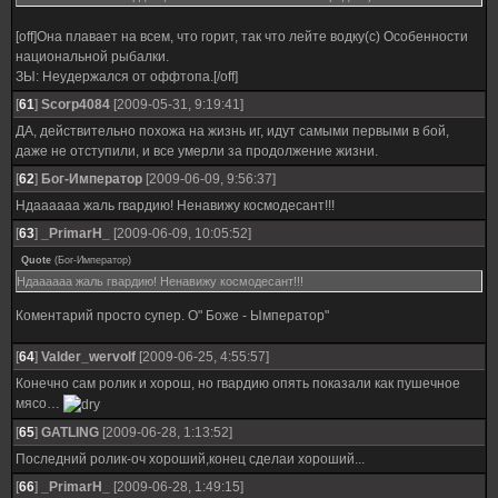
[off]Она плавает на всем, что горит, так что лейте водку(с) Особенности
национальной рыбалки.
ЗЫ: Неудержался от оффтопа.[/off]
[
61
]
Scorp4084
[2009-05-31, 9:19:41]
ДА, действительно похожа на жизнь иг, идут самыми первыми в бой,
даже не отступили, и все умерли за продолжение жизни.
[
62
]
Бог-Император
[2009-06-09, 9:56:37]
Ндаааааа жаль гвардию! Ненавижу космодесант!!!
[
63
]
_PrimarH_
[2009-06-09, 10:05:52]
Quote
(
Бог-Император
)
Ндаааааа жаль гвардию! Ненавижу космодесант!!!
Коментарий просто супер. О" Боже - Ымператор"
[
64
]
Valder_wervolf
[2009-06-25, 4:55:57]
Конечно сам ролик и хорош, но гвардию опять показали как пушечное
мясо…
[
65
]
GATLING
[2009-06-28, 1:13:52]
Последний ролик-оч хороший,конец сделаи хороший...
[
66
]
_PrimarH_
[2009-06-28, 1:49:15]