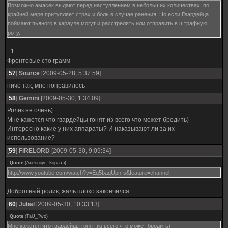
Возможно амасек выдают перед наступлением в небольших количествах, по
крайней мере притупляет страх и боль в случае ранения. Но если Гвардейца
поймают пьяного в карауле могут и расстрелять или отправить в штрафную
роту.
+1
Фронтовые сто грамм
[
57
]
Source
[2009-05-28, 5:37:59]
ничё так, мне понравилось
[
58
]
Gemini
[2009-05-30, 1:34:09]
Ролик не очень)
Мне кажется что гвардейцы гонят из всего что может бродить)
Интересно какие у них аппараты? И наказывают ли за их
использование?
[
59
]
FIRELORD
[2009-05-30, 9:09:34]
Quote
(
Алексиус_Кораэл
)
http://www.youtube.com/watch?v=Eq5baqUpn-s&feature=channel
Добротный ролик, жаль плохо закончился.
[
60
]
Jubal
[2009-05-30, 10:33:13]
Quote
(
TaU_Two
)
Мне кажется что гвардейцы гонят из всего что может бродить)