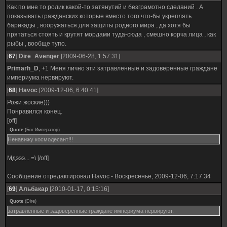
Как по мне то ролик какой-то затянутий и безграмотно сделаний . А
показывать гражданских которые вместо того что-бы укреплять
барикады , вооружаться для защиты родного мира , да хотя бы
прятаться стоять и крутят мордами туда-сюда , смешно корча лица , как
рыбы , вообще тупо.
[
67
]
Dire_Avenger
[2009-06-28, 1:57:31]
Primarh_D
, +1 Меня лично эти затравленные и задоверенные граждане
империума нервируют.
[
68
]
Havoc
[2009-12-06, 6:40:41]
Рожи жоские)))
Понравился конец.
[off]
Quote
(
Бог-Император
)
Ненавижу космодесант!!!
Мдэээ... =\ [/off]
Сообщение отредактировал
Havoc
-
Воскресенье, 2009-12-06, 7:17:34
[
69
]
Альбакар
[2010-01-17, 0:15:16]
Quote
(
Dire
)
затравленные и задоверенные граждане империума нервируют.