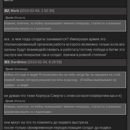
IMHO
[
82
]
Mark
[2010-02-04, 1:52:35]
Quote
(
Horacio
)
Извини, конечно, но войну выигрывают именно генералы, статисты и военные
аналитики вкупе со стратегами.
ага.. а чем тогда солдаты занимаются? Имперская армия это
сбалансированный организм работа которого возможна только если все
органы будут взаимодействовать и работать! потому победа в битве это
заслуга как генералов так и солдат. причем в ровной степени!
[
83
]
Dardinius
[2010-02-04, 6:29:59]
Quote
(
Альбакар
)
Война это ещё и люди! Я посмотрел бы на тебя, когда бы ты оказался на этой
первой линии, которую решили пустить в расход... И войны выигрывают не
цифры - а люди!
не думаю что теже Корпуса Смерти с этим согласятся(впрочем как и я)
Quote
(
Horacio
)
Извини, конечно, но войну выигрывают именно генералы, статисты и военные
аналитики вкупе со стратегами.
они могут на что-то повлиять до первого выстрела
после-только своевременная передислокация солдат да подвоз