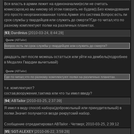
Вся власть в армии лежит на единоначалии(если не считать
комиссаров,но мы никому об этом говорить не будем)).Без командования
это просто неорганизованная толпа.Армия это система.Вопрос:есть ли
срок службы у гвардейцев или служить до смерти?Где-то читал,что по
разному комплектуют полки на различных планетах.
[
93
]
Dardinius
[2010-03-24, 8:44:28]
Quote
(
ABTailor
)
Вопрос:есть ли срок службы у гвардейцев или служить до смерти?
двадцать лет-после можешь остатться или уйти на дембель(подробнее
в Медалях Гвардии вычитывай)
Quote
(
ABTailor
)
Где-то читал,что по разному комплектуют полки на различных планетах.
т.е. комплектуют?
состав,вооружение,тактика или что ты имел ввиду?
[
94
]
ABTailor
[2010-03-25, 2:37:39]
Я имел в виду способ набора(добровольный или принудительный) в
полки.Значит получается везде рекрутский набор.
Сообщение отредактировал
ABTailor
-
Четверг, 2010-03-25, 2:39:12
[
95
]
SGT-ALEXEY
[2010-06-22, 3:59:28]