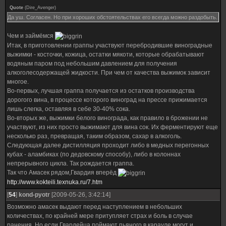
Quote
(
Dire_Avenger
)
Да уш. Согласен. Но при хороших обстоятельствах его всегда можно раздобыть.
Чем и займёмся
Итак, в приготовлении граппы участвуют перебродившие виноградные
выжимки - косточки, кожица, остатки мякоти, которые обрабатывают
водяным паром под небольшим давлением для получения
алкоголесодержащей жидкости. При чем от качества выжимок зависит
многое.
Во-первых, лучшая граппа получается из остатков производства
дорогого вина, в процессе которого виноград на прессе прижимается
лишь слегка, оставляя в себе 30-40% сока.
Во-вторых же, выжимки белого винограда, как правило в брожении не
участвуют, из них просто выжимают для вина сок. Их ферментируют еще
несколько раз, превращая, таким образом, сахар в алкоголь.
Следующая далее дистилляция проходит либо в медных перегонных
кубах - аламбиках (по дедовскому способу), либо в колоннах
непрерывного цикла. Так рождается граппа.
Так что Амасек рядом,Гвардия вперёд
http://www.kokteili.texnuka.ru/7.htm
[
54
]
kond-pyotr
[2009-05-26, 3:42:14]
Возможно амасек выдают перед наступлением в небольших
количествах, по крайней мере притупляет страх и боль в случае
ранения. Но если Гвардейца поймают пьяного в карауле могут и