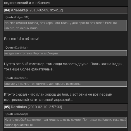
подкреплений и снабжения
[
84
]
Альбакар
[2010-02-09, 9:54:12]
Quote
(
FulgrimSM
)
Но, что сможет голова, без хорошего тела? Даже просто без тела? Если ни
ничего, то очень мало.
Вот вот! И я об этом!
Quote
(
Dardinius
)
не думаю что теже Корпуса Смерти
Ну это особый коленкор, там люди малость другие. Почти как на Кадии,
тока ещё более фанатичные.
Quote
(
Dardinius
)
они могут на что-то повлиять до первого выстрела
Кто-то сказал - что план хорош до боя, с вот этим же вот первым
выстрелом всё катится своей дорожкой...
[
85
]
Dardinius
[2010-02-10, 2:57:33]
Quote
(
Альбакар
)
Ну это особый коленкор, там люди малость другие. Почти как на Кадии, тока ещё
более фанатичные.