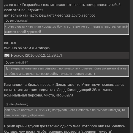
да во всех Гвардейцах воспитывают готовность пожертвовать собой
если этот понадобится
вот только как часто решаются-это уже другой вопрос
Quote
(
Альбакар
)
Кто-то сказал - что план хорош до боя, с вот этим же вот первым выстрелом всё
катится своей дорожкой...
вот-вот
именно об этом я и говорю
[
86
]
Horacio
[2010-02-12, 11:39:17]
Quote
(
andrei344
)
Ну генералы конечно выигрывают , но только те кто имеет боевую закалку( а не
штабные аналитики ,которые войну только в теорию знают)
Кампанию на Враксе провели Департаменто Муниторум, основываясь
на математических подсчетах. Лорд-Командующий Зёлк - лишь
номинальная персона. Чисто, чтоб была.
Quote
(
Альбакар
)
сли армия состоит ТОЛЬКО (!) из трусов, чего к счастью не бывает никогда, то
она, ясен перец, обречена.
Среди армии трусов достаточно одного льва, которого они бы боялись
больше, чем врага, чтобы успешно провести "средней тяжести"