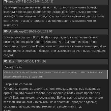
[
79
]
andrei344
[2010-02-04, 1:00:42]
Ну генералы конечно выигрывают , но только те кто имеет боевую
закалку( а не штабные аналитики ,которые войну только в теорию
знают) это по логике если судить) а так люди выигрывают , если армия
состоит из трусов( от рядового до офицеров) то как можно что то
выиграть?
[
80
]
Альбакар
[2010-02-04, 1:22:01]
Если армия состоит ТОЛЬКО (!) из трусов, чего к счастью не бывает
никогда, то она, ясен перец, обречена. А что до аналитиков, то на
бескрайних просторах Империума встречаются всякие командиры. И не
всегда идиоты погибают, бывает, они выживают за счет тысяч погибших
солдат...
[
81
]
Exar
[2010-02-04, 1:35:19]
Quote
(
Horacio
)
Извини, конечно, но войну выигрывают именно генералы, статисты и военные
аналитики вкупе со стратегами.
В корне не согласен.
Генералы, статисты, аналитики- они голова машины под названием
армия. Но, что сможет голова, без хорошего тела? Даже просто без
тела? Если ни ничего, то очень мало. Войны выигрываются, не только
верховными чинами и писаками, но и простым народом: рядовые,
сержанты, лекари, повара, механики, священники и т.д.