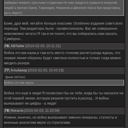
забирают воевать простыми солдатами Но нам предется сражатся непротив
людей а против Орков, Тиранидов, Некронов и Демонов Хаоса Как представиш
жуть берет!)
Боже, друг мой, читайте больше классики. Особенно издания советского
периода. Там редакторы были - профессионалы. Вас же совершенно
невозможно читать! Я так и не понял, что вы собирались нам сказать.
Сумбурно...
[
76
]
ABTailor
[2010-02-03, 10:11:31]
Война это как наука,и там есть место точному расчету,когда ждешь, что
первая линия обороны будет сметена полностью и только тогда можно
вводить резерв.
[
77
]
Альбакар
[2010-02-03, 10:43:19]
Quote
(
ABTailor
)
Война это как наука
Война это ещё и люди! Я посмотрел бы на тебя, когда бы ты оказался на
этой первой линии, которую решили пустить в расход... И войны
выигрывают не цифры - а люди!
[
78
]
Horacio
[2010-02-03, 11:20:56]
Извини, конечно, но войну выигрывают именно генералы, статисты и
военные аналитики вкупе со стратегами.