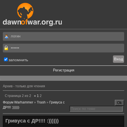
запомнить
Регистрация
.
Архив - только для чтения
Страница
2
из
2
«
1
2
Форум Warhammer
»
Trash
»
Гривуса с
ДР!!!! :))))))
Гривуса с ДР!!!! :))))))