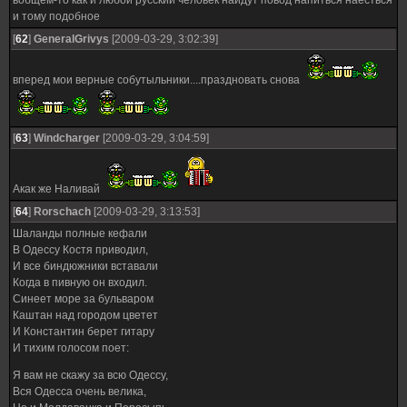
вобщем-то как и любой русский человек найдут повод напиться наесться
и тому подобное
[
62
]
GeneralGrivys
[2009-03-29, 3:02:39]
вперед мои верные собутыльники....праздновать снова
[
63
]
Windcharger
[2009-03-29, 3:04:59]
Акак же Наливай
[
64
]
Rorschach
[2009-03-29, 3:13:53]
Шаланды полные кефали
В Одессу Костя приводил,
И все биндюжники вставали
Когда в пивную он входил.
Синеет море за бульваром
Каштан над городом цветет
И Константин берет гитару
И тихим голосом поет:
Я вам не скажу за всю Одессу,
Вся Одесса очень велика,