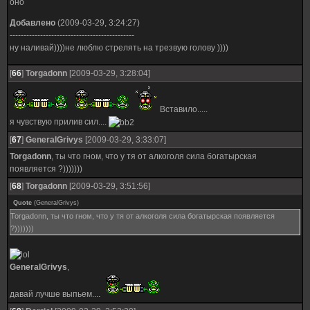
оно
Добавлено
(2009-03-29, 3:24:27)
---------------------------------------------
ну наливай))))не люблю стрелять на трезвую голову ))))
[
66
]
Torgadonn
[2009-03-29, 3:28:04]
Вставило.....
я чувствую прилив сил....
[
67
]
GeneralGrivys
[2009-03-29, 3:33:07]
Torgadonn
, ты что гном, что у тя от алкоголя сила богатырская
появляется ?)))))))
[
68
]
Torgadonn
[2009-03-29, 3:51:56]
Quote
(
GeneralGrivys
)
Torgadonn, ты что гном, что у тя от алкоголя сила богатырская появляется
?)))))))
GeneralGrivys
,
давай лучше выпьем....