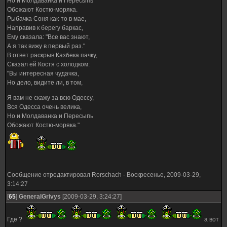
Но и Молдаванка и Пересыпь
Обожают Костю-моряка.
Рыбачка Соня как-то в мае,
Направив к берегу баркас,
Ему сказала: "Все вас знают,
А я так вижу в первый раз."
В ответ раскрыв Казбека пачку,
Сказал ей Костя с холодком:
"Вы интересная чудачка,
Но дело, видите ли, в том,
Я вам не скажу за всю Одессу,
Вся Одесса очень велика,
Но и Молдаванка и Пересыпь
Обожают Костю-моряка."
Сообщение отредактировал
Rorschach
-
Воскресенье, 2009-03-29,
3:14:27
[
65
]
GeneralGrivys
[2009-03-29, 3:24:27]
Где ?
а вот