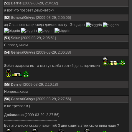
[
51
]
Derriel
[2009-03-29, 2:04:32]
а вот кто позовёт демонеток?
[
52
]
GeneralGrivys
[2009-03-29, 2:05:06]
эц Слаанеш тащи сюда демонеток тут Эльдары
[
53
]
Solun
[2009-03-29, 2:05:51]
С праздником
[
54
]
GeneralGrivys
[2009-03-29, 2:06:38]
Solun
, здарова ик... а мы тут какбэ третий день торчим ик
[
55
]
Derriel
[2009-03-29, 2:10:18]
Непросыхаем
[
56
]
GeneralGrivys
[2009-03-29, 2:27:56]
и не трезвеем )
Добавлено
(2009-03-29, 2:27:56)
---------------------------------------------
Вот это днюха скажу я вам чтоб 3 дня сидеть,этож скока пива надо ?