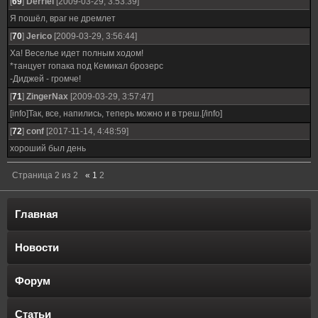
[
69
]
Derriel
[2009-03-29, 3:53:39]
Я пошёл, враг не дремлет
[
70
]
Jerico
[2009-03-29, 3:56:44]
Ха! Веселье идет полным ходом!
*танцует гопака под Кемикал брозерс
-Диджей - громче!
[
71
]
ZingerNax
[2009-03-29, 3:57:47]
[info]Так, все, напились, теперь можно и в треш.[/info]
[
72
]
conf
[2017-11-14, 4:48:59]
хороший был день
Страница
2
из
2
«
1
2
Главная
Новости
Форум
Статьи