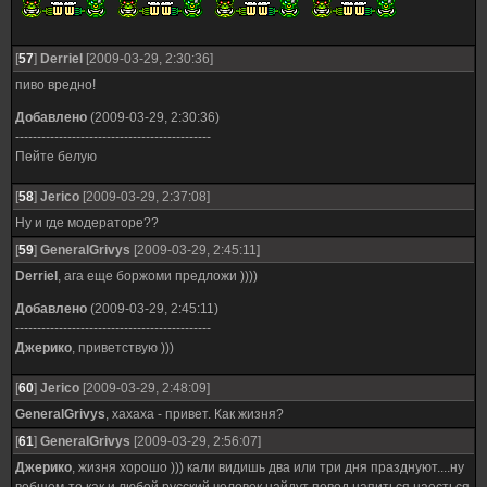
[
57
]
Derriel
[2009-03-29, 2:30:36]
пиво вредно!
Добавлено
(2009-03-29, 2:30:36)
---------------------------------------------
Пейте белую
[
58
]
Jerico
[2009-03-29, 2:37:08]
Ну и где модераторе??
[
59
]
GeneralGrivys
[2009-03-29, 2:45:11]
Derriel
, ага еще боржоми предложи ))))
Добавлено
(2009-03-29, 2:45:11)
---------------------------------------------
Джерико
, приветствую )))
[
60
]
Jerico
[2009-03-29, 2:48:09]
GeneralGrivys
, хахаха - привет. Как жизня?
[
61
]
GeneralGrivys
[2009-03-29, 2:56:07]
Джерико
, жизня хорошо ))) кали видишь два или три дня празднуют....ну