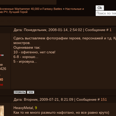
Вселенные Warhammer 40,000 и Fantasy Battles
»
Настольные и
ив РЧ: Лучший Герой
ший Герой
Дата: Понедельник, 2008-01-14, 2:54:02 | Сообщение #
1
Сдесь выставляем фотографии героев, персонажей и т.д. 
монстров.
Оцениваем так:
10 - офигенно, нет слов!
6-8 - хорошо...
5 - игровуха...
ые
426
1
90
ne
Дата: Вторник, 2009-07-21, 8:21:09 | Сообщение #
151
HeavyMetal,
9
Как то не много размыто нафотано, но все равно круто)