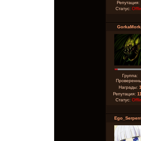
Репутация:
Статус:
Offli
GorkaMork
Группа:
Проверенн
Награды:
Репутация:
1
Статус:
Offli
Ego_Serpent