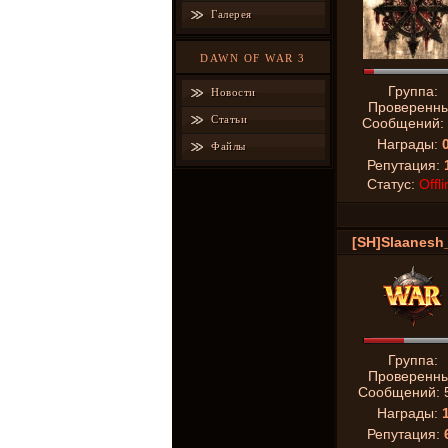
Галерея
DAWN OF WAR 3
Группа:
Новости
Проверенн
Статьи
Сообщений:
Награды:
Файлы
Репутация:
Статус:
Offli
[SH]Slaanesh
Группа:
Проверенн
Сообщений:
Награды:
Репутация: