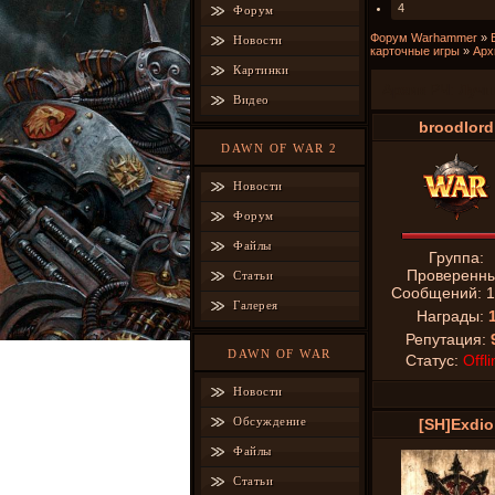
4
Форум
Форум Warhammer
»
Новости
карточные игры
»
Арх
Картинки
Архив РЧ: Луч
Видео
broodlord
DAWN OF WAR 2
Новости
Форум
Файлы
Группа:
Проверенн
Статьи
Сообщений:
1
Галерея
Награды:
Репутация:
DAWN OF WAR
Статус:
Offli
Новости
Обсуждение
[SH]Exdio
Файлы
Статьи