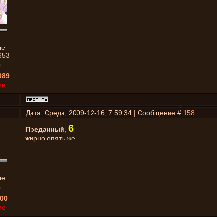
ые
653
0
089
ne
Дата: Среда, 2009-12-16, 7:59:34 | Сообщение #
158
6
Преданный
,
жирно опять же...
ые
0
00
ne