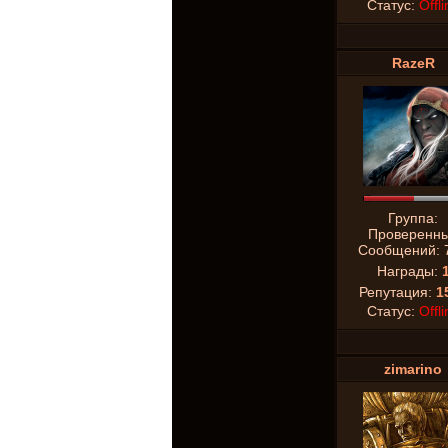
Статус:
Offli
RazeR
Группа:
Проверенн
Сообщений:
Награды:
Репутация:
1
Статус:
Offli
zimarino