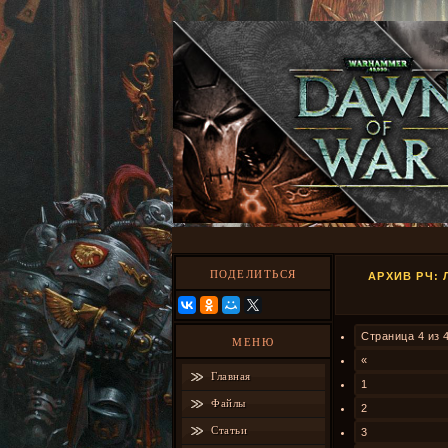
ПОДЕЛИТЬСЯ
АРХИВ РЧ:
Страница
4
из
МЕНЮ
«
Главная
1
Файлы
2
Статьи
3