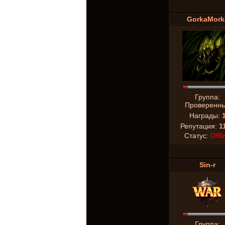
GorkaMork
Группа:
Проверенн
Награды:
Репутация:
1
Статус:
Offli
Sin-r
Группа: