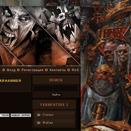
✪
Вход
✪
Регистрация
✪
Контакты
✪
RsS
ПОИСК
WARHAMMER
VERMINTIDE 2
Статьи
Файлы