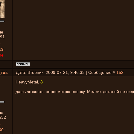
ые
91
0
13
ne
_rus
Дата: Вторник, 2009-07-21, 9:46:33 | Сообщение #
152
HeavyMetal,
8
дашь четкость, пересмотрю оценку. Мелких деталей не вид
ые
532
1
60