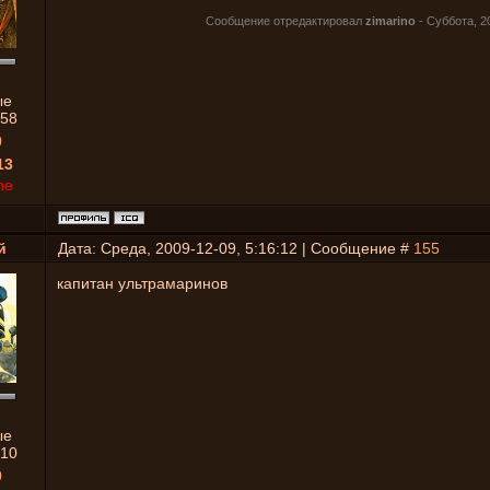
Сообщение отредактировал
zimarino
-
Суббота, 20
ые
58
0
13
ne
й
Дата: Среда, 2009-12-09, 5:16:12 | Сообщение #
155
капитан ультрамаринов
ые
10
0