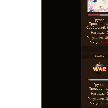
Группа:
Проверенн
Сообщений:
Награды:
Репутация:
3
Статус:
Offli
Shalliar
Группа:
Проверенн
Награды:
Репутация:
3
Статус:
Offli