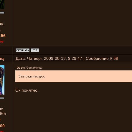
ые
1
156
ne
иц
Дата: Четверг, 2009-08-13, 9:29:47 | Сообщение #
59
Quote
(
GorkaMorka
)
Завтра,в час дня.
Ок понятно.
ые
365
0
00
ne