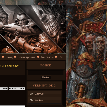
✪
Вход
✪
Регистрация
✪
Контакты
✪
RsS
ПОИСК
 И FANTASY
VERMINTIDE 2
Статьи
Файлы