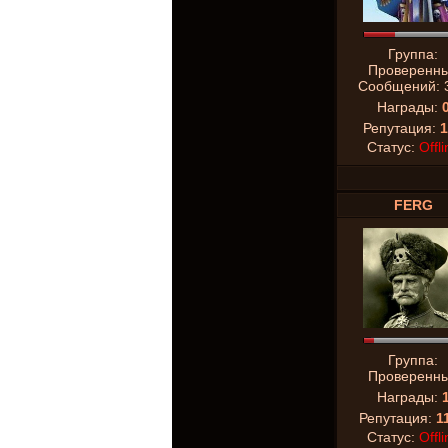
Группа:
Проверенн
Сообщений:
Награды:
Репутация:
1
Статус:
Offli
FERG
Группа:
Проверенн
Награды:
Репутация:
1
Статус:
Offli