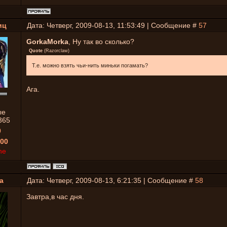
иц
Дата: Четверг, 2009-08-13, 11:53:49 | Сообщение #
57
GorkaMorka
, Ну так во сколько?
Quote
(
Razorclaw
)
Т.е. можно взять чьи-нить миньки погамать?
Ага.
ые
365
0
00
ne
a
Дата: Четверг, 2009-08-13, 6:21:35 | Сообщение #
58
Завтра,в час дня.