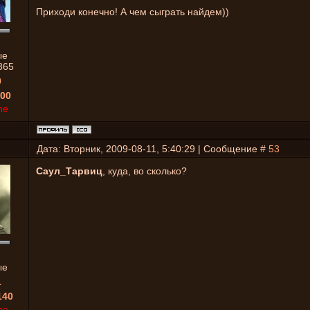
Приходи конечно! А чем сыграть найдем))
ые
365
0
00
ne
Дата: Вторник, 2009-08-11, 5:40:29 | Сообщение #
53
Саул_Тарвиц
, куда, во сколько?
ые
1
140
ne