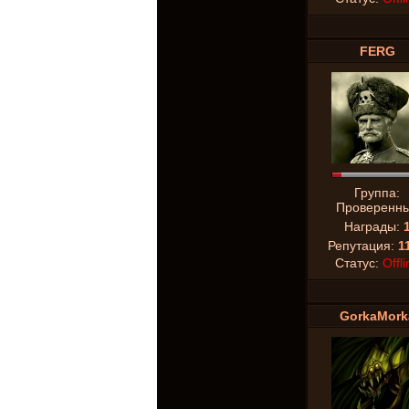
FERG
Группа:
Проверенн
Награды:
Репутация:
1
Статус:
Offli
GorkaMork