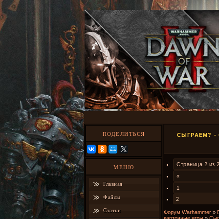
ПОДЕЛИТЬСЯ
СЫГРАЕМ? -
Страница
2
из
МЕНЮ
«
Главная
1
Файлы
2
Статьи
Форум Warhammer
»
карточные игры
»
Сыг