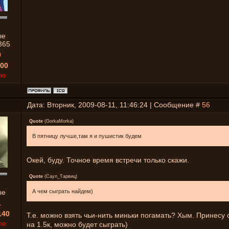
ые
365
0
00
ne
Дата: Вторник, 2009-08-11, 11:46:24 | Сообщение #
56
Quote
(
GorkaMorka
)
В пятницу лучше,там я и пушистик будем
Окей, буду. Точное время встречи только скажи.
Quote
(
Саул_Тарвиц
)
ые
А чем сыграть найдем)
1
140
Т.е. можно взять чьи-нить миньки погамать? Хым. Принесу 
ne
на 1.5к, можно будет сыграть)