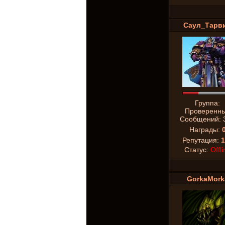
Саул_Тарв
Группа:
Проверенн
Сообщений:
Награды:
Репутация:
1
Статус:
Offli
GorkaMork