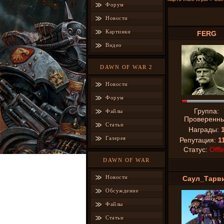
Форум
Сыграем?
Новости
Картинки
FERG
Видео
DAWN OF WAR 2
Новости
Форум
Группа:
Файлы
Проверенн
Статьи
Награды:
Галерея
Репутация:
1
Статус:
Offli
DAWN OF WAR
Новости
Саул_Тарв
Обсуждение
Файлы
Статьи