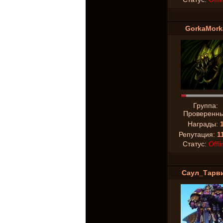
GorkaMork
Группа:
Проверенн
Награды:
Репутация:
1
Статус:
Offli
Саул_Тарв