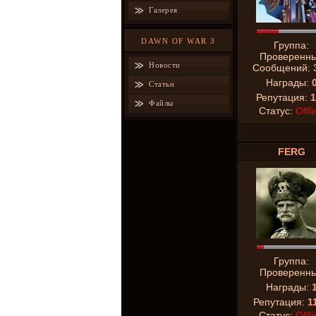
Галерея
DAWN OF WAR 3
Группа:
Проверенн
Новости
Сообщений:
Награды:
Статьи
Репутация:
1
Файлы
Статус:
Offli
FERG
Группа:
Проверенн
Награды:
Репутация:
1
Статус:
Offli