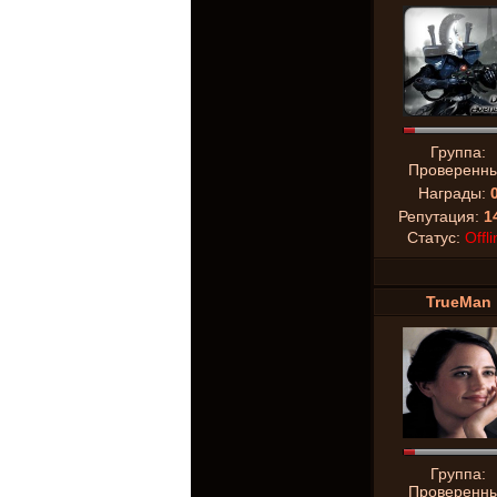
Группа:
Проверенн
Награды:
Репутация:
1
Статус:
Offli
TrueMan
Группа:
Проверенн