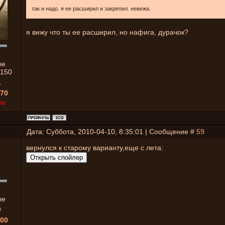
так и надо. я ее расширил и закрепил. невежа.
я вижу что ты ее расширил, но нафига, дурачок?
ые
1150
1
70
ne
Дата: Суббота, 2010-04-10, 8:35:01 | Сообщение #
59
вернулся к старому варианту,еще с лета:
ые
0
00