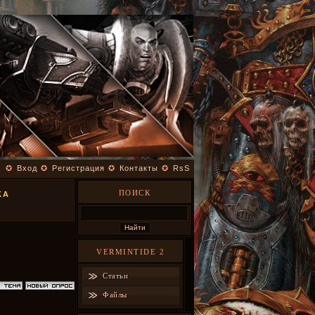
✪
Вход
✪
Регистрация
✪
Контакты
✪
RsS
ПОИСК
КА
VERMINTIDE 2
Статьи
Файлы