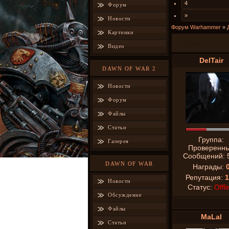
4
Форум
»
Новости
Форум Warhammer
»
Картинки
Рабочий стол
Видео
DelTair
DAWN OF WAR 2
Новости
Форум
Файлы
Статьи
Группа:
Галерея
Проверенн
Сообщений:
DAWN OF WAR
Награды:
Репутация:
1
Новости
Статус:
Offli
Обсуждение
Файлы
MaLal
Статьи