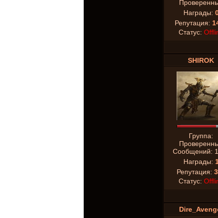
Проверенн
Награды:
Репутация:
1
Статус:
Offli
SHIROK
Группа:
Проверенн
Сообщений:
Награды:
Репутация:
3
Статус:
Offli
Dire_Aveng