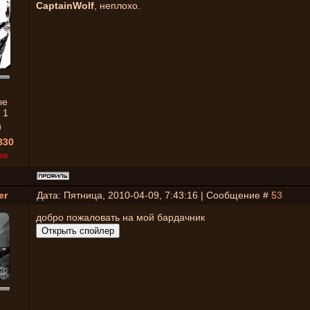
CaptainWolf
, неплохо.
ые
:
1
0
830
ne
er
Дата: Пятница, 2010-04-09, 7:43:16 | Сообщение #
53
добро пожаловать на мой бардачник