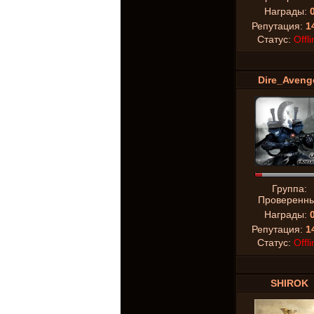
Награды:
Репутация:
1
Статус:
Offli
Dire_Aveng
Группа:
Проверенн
Награды:
Репутация:
1
Статус:
Offli
SHIROK