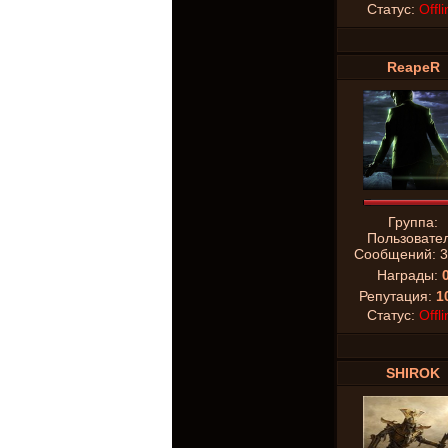
Статус:
Offli
ReapeR
Группа:
Пользовате
Сообщений:
3
Награды:
Репутация:
1
Статус:
Offli
SHIROK