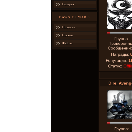
Галерея
DAWN OF WAR 3
Новости
Статьи
Группа:
Проверенн
Файлы
Сообщений
Награды:
Репутация:
1
Статус:
Offli
Dire_Aveng
Группа: