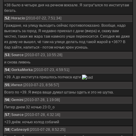
+38 было в четыре дня на речном вокзале. Я затра*ался по институтам
бегать.
[
52
]
Horacio
[2010-07-22, 7:51:34]
Граждане, на улицу выходить сейчас противопоказано. Вообще, надо
выезжать за город. Я недавно приехал с дачи (вчера) и, скажу вам
честно, такая же жара там намного учше переносится. Сегодня же даже
из дому не вышел, чё там на улице делать под такой жарой в +36?? В
бар зайти, напиться - потом ночью хрен уснешь.
[
53
]
Source
[2010-07-23, 10:55:28]
и снова ливень
[
54
]
GorkaMorka
[2010-07-23, 4:59:51]
+39. А до института пришлось полчаса идти
[
55
]
Интел
[2010-07-23, 8:56:57]
Всего по +39. Я вчера ваще думал штаны одеть и это не шутка.
[
56
]
Gemini
[2010-07-28, 1:19:08]
Питер днем 32 ночью 23 O_o
[
57
]
Source
[2010-07-28, 4:32:16]
+23 днём. ночью холод собачий
[
58
]
Саблезуб
[2010-07-28, 8:52:25]