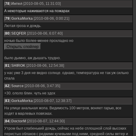
[
78
]
Интел
[2010-08-05, 11:31:03]
А некоторые наживаются на пожарах
[
79
]
GorkaMorka
[2010-08-06, 0:00:21]
Лютая гроза и дождь.
[
80
]
SEQFER
[2010-08-06, 6:07:40]
ночью было более-менее прохладно но
было дымно, аж дышать трудно.
[
81
]
SHIROK
[2010-08-06, 12:54:38]
у нас уже 3 дня не видно солнце. однако, температура не так уж сильно
спала
[
82
]
Source
[2010-08-06, 3:47:35]
+30. ололо блин. чуть не здох
[
83
]
GorkaMorka
[2010-08-07, 12:38:37]
На улице анальная жопа. Видимость 100 метров, воняет гарью, все
ходят в марлевых повязках.
[
84
]
DoctorM
[2010-08-07, 12:44:30]
Утром был слабенький дождь, сейчас на небе сплошной слой высоких
перистых облаков с редкими кучевыми под ними, средней силы ветер и