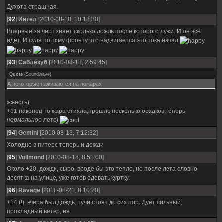
Духота страшная.
[
92
]
Интел
[2010-08-18, 10:18:30]
Впервые за чёрт знает сколько дождь после которого лужи. И он всё
идёт. И судя по тому фронту что надвигается это тока начал
[
93
]
Саблезуб
[2010-08-18, 2:59:45]
Quote
(
Soundwave
)
А некоторые наживаются на пожарах
жжесть)
+31 наконец то жара стихла,прошло несколько осадков,теперь
нормальное
лето)
[
94
]
Gemini
[2010-08-18, 7:12:32]
Холодно в питере теперь и дожди
[
95
]
Vollmond
[2010-08-18, 8:51:00]
Около +20, дожди, сыро, вроде бы это тепло, но после лета словно
десятка на улице, уже готов одевать куртку.
[
96
]
Ravage
[2010-08-21, 8:10:20]
+14 (!), вчера был дождь, тучи стоят до сих пор. Дует сильный,
прохладный ветер, ня.