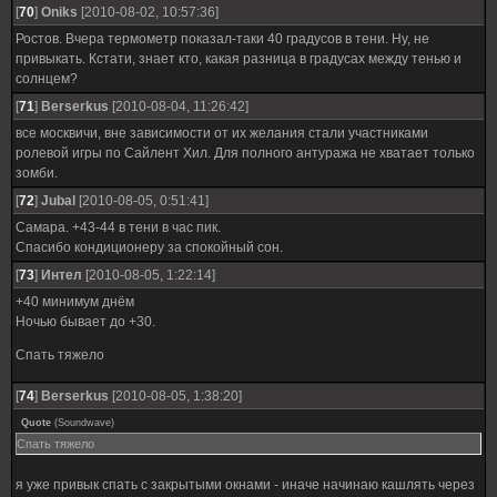
[
70
]
Oniks
[2010-08-02, 10:57:36]
Ростов. Вчера термометр показал-таки 40 градусов в тени. Ну, не
привыкать. Кстати, знает кто, какая разница в градусах между тенью и
солнцем?
[
71
]
Berserkus
[2010-08-04, 11:26:42]
все москвичи, вне зависимости от их желания стали участниками
ролевой игры по Сайлент Хил. Для полного антуража не хватает только
зомби.
[
72
]
Jubal
[2010-08-05, 0:51:41]
Самара. +43-44 в тени в час пик.
Спасибо кондиционеру за спокойный сон.
[
73
]
Интел
[2010-08-05, 1:22:14]
+40 минимум днём
Ночью бывает до +30.
Спать тяжело
[
74
]
Berserkus
[2010-08-05, 1:38:20]
Quote
(
Soundwave
)
Спать тяжело
я уже привык спать с закрытыми окнами - иначе начинаю кашлять через