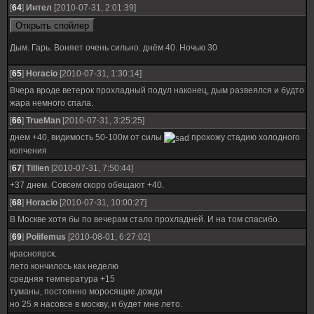
[
64
]
Интел
[2010-07-31, 2:01:39]
Дым. Гарь. Воняет очень сильно. днём 40. Ночью 30
[
65
]
Horacio
[2010-07-31, 1:30:14]
Вчера вроде ветерок прохладный подул наконец, дым развеялся и будто
жара немного спала.
[
66
]
TrueMan
[2010-07-31, 3:25:25]
днем +40, видимость 50-100м от силы
прохожу стадию холодного
копчения
[
67
]
Tillien
[2010-07-31, 7:50:44]
+37 днем. Совсем скоро обещают +40.
[
68
]
Horacio
[2010-07-31, 10:00:27]
В Москве хотя бы по вечерам стало прохладней. И на том спасибо.
[
69
]
Polifemus
[2010-08-01, 6:27:02]
красноярск.
лето кончилось как неделю
средняя температура +15
туманы, постоянно моросящие дожди
но 25 я насовсе в москву, и будет мне лето.