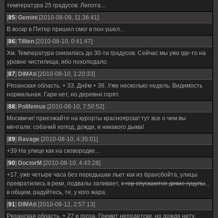
температура 25 градусов. Лепота...
[
85
]
Gemini
[2010-08-09, 11:36:41]
В воскр в Питер пришел смог в пон ушел...
[
86
]
Tillien
[2010-08-10, 0:41:47]
Хм. Температура снизилась до 30-ти градусов. Сейчас мы уже где-то на
уровне чистилища, ибо похолодало.
[
87
]
DIMAti
[2010-08-10, 1:20:33]
Рязанская область. + 33. Днём + 36. Уже несколько недель. Видимость
нормальная. Гари нет, но деревни горят.
[
88
]
Polifemus
[2010-08-10, 7:50:52]
Москвичи! приезжайте на курорты красноярска! тут все о чем вы
мечтали: собачий холод, дожди, и никакого дыма!
[
89
]
Ravage
[2010-08-10, 4:35:01]
+39 На улице как на сковородке...
[
90
]
DoctorM
[2010-08-10, 4:43:28]
+17, уже четыре часа без передышки льет как из брансбойта, улицы
превратились в реки, подвалы заливает,
с гор спускаются дикие гуцулы
...
в общем, радуйтесь, те, у кого жара.
[
91
]
DIMAti
[2010-08-12, 2:57:13]
Рязанская область. + 27 и гроза. Гремит неподетски, но дождя нету.