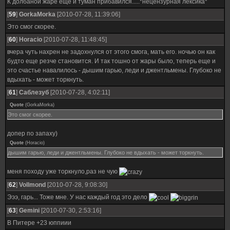
К долбаной жаре еще и туман прибавился.....*нецензурная лексика*
[
59
]
GorkaMorka
[2010-07-28, 11:39:06]
Это смог скорее.
[
60
]
Horacio
[2010-07-28, 11:48:45]
вчера чуть нахрен не задохнулся от этого смога, мать его. ночью он как
будто еще резче становится. И так тошно от жары было, теперь еще и
это счастье навалилось - дышим гарью, леди и джентльмены. Глубоко не
вдыхать - может торкнуть.
[
61
]
Саблезуб
[2010-07-28, 4:02:11]
Quote
(
GorkaMorka
)
Это смог скорее.
допер по запаху)
Quote
(
Horacio
)
дышим гарью, леди и джентльмены. Глубоко не вдыхать - может торкнуть.
меня походу уже торкнуло,раз не чую
[
62
]
Vollmond
[2010-07-28, 9:08:30]
Эээ, гарь... Тоже мне. У нас каждый год это дело
[
63
]
Gemini
[2010-07-30, 2:53:16]
В Питере +23 юппиии