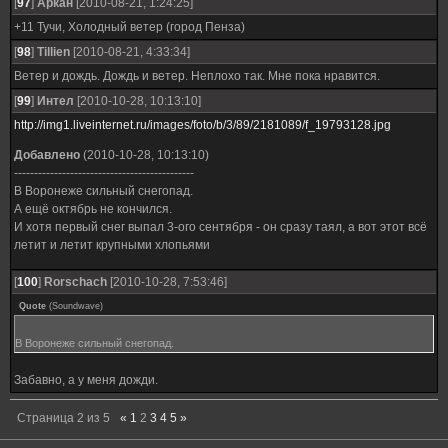
[
97
]
Аркан
[2010-08-21, 1:24:25]
+11 Тучи, Холодный ветер (город Пенза)
[
98
]
Tillien
[2010-08-21, 4:33:34]
Ветер и дождь. Дождь и ветер. Неплохо так. Мне пока нравится.
[
99
]
Интел
[2010-10-28, 10:13:10]
http://img1.liveinternet.ru/images/foto/b/3/89/2181089/f_19793128.jpg
Добавлено
(2010-10-28, 10:13:10)
---------------------------------------------
В Воронеже сильный снегопад.
А ещё октябрь не кончился.
И хотя первый снег выпал 3-ого сентября - он сразу таял, а вот этот всё
летит и летит крупными хлопьями
[
100
]
Rorschach
[2010-10-28, 7:53:46]
Quote
(
Soundwave
)
В Воронеже сильный снегопад.
Забавно, а у меня дожди.
Страница
2
из
5
«
1
2
3
4
5
»