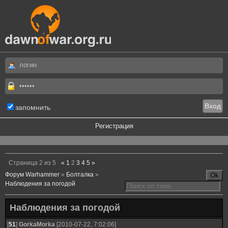
запомнить
Регистрация
.
Страница
2
из
5
«
1
2
3
4
5
»
Форум Warhammer
»
Болталка
»
Наблюдения за погодой
Наблюдения за погодой
[
51
]
GorkaMorka
[2010-07-22, 7:02:06]