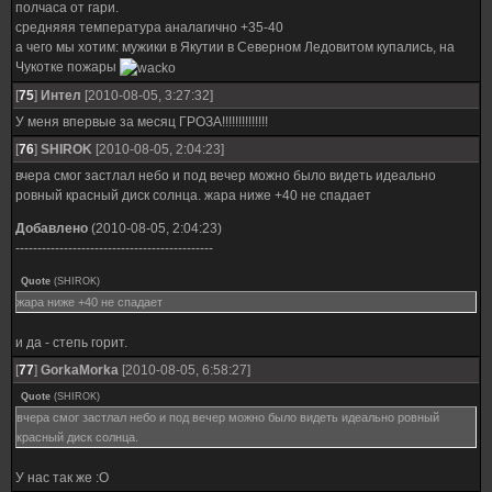
полчаса от гари.
средняяя температура аналагично +35-40
а чего мы хотим: мужики в Якутии в Северном Ледовитом купались, на
Чукотке пожары
[
75
]
Интел
[2010-08-05, 3:27:32]
У меня впервые за месяц ГРОЗА!!!!!!!!!!!!!!
[
76
]
SHIROK
[2010-08-05, 2:04:23]
вчера смог застлал небо и под вечер можно было видеть идеально
ровный красный диск солнца. жара ниже +40 не спадает
Добавлено
(2010-08-05, 2:04:23)
---------------------------------------------
Quote
(
SHIROK
)
жара ниже +40 не спадает
и да - степь горит.
[
77
]
GorkaMorka
[2010-08-05, 6:58:27]
Quote
(
SHIROK
)
вчера смог застлал небо и под вечер можно было видеть идеально ровный
красный диск солнца.
У нас так же :О