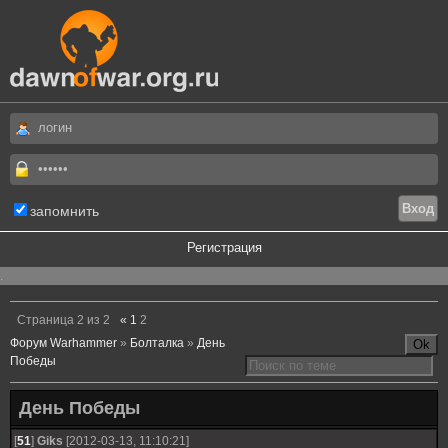
запомнить
Регистрация
.
Страница
2
из
2
«
1
2
Форум Warhammer
»
Болталка
»
День
Победы
День Победы
[
51
]
Giks
[2012-03-13, 11:10:21]