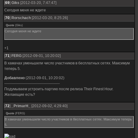
[
69
]
Giks
[2012-03-20, 7:47:47]
Сегодня меня не ждите
[
70
]
Rorschach
[2012-03-20, 8:25:26]
Quote
(
Giks
)
Сегодня меня не ждите
+1
[
71
]
FERG
[2012-09-01, 10:20:02]
В хамачах уменьшили число участников в бесплатных сетях. Максимум
теперь 5.
Добавлено
(2012-09-01, 10:20:02)
---------------------------------------------
Подумываем устроить партию после релиза Their Finest Hour.
Желающие есть?
[
72
]
_PrimarH_
[2012-09-02, 4:29:40]
Quote
(
FERG
)
В хамачах уменьшили число участников в бесплатных сетях. Максимум теперь
5.