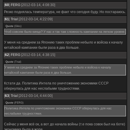
[
60
]
FERG
[2012-03-14, 4:08:30]
Резко поднялась температура, не факт что сегодня буду. Но постараюсь.
[
61
]
Trial
[2012-03-14, 4:22:09]
Quote
(
Giks
)
Чтоб совсем было кинцо? У нас и так там сложность кампании на легком уровне.
У меня на среднем за Японию таких проблем небыло и войска к началу
китайской кампании были раза в два больше.
[
62
]
FERG
[2012-03-14, 4:38:15]
Quote
(
Trial
)
У меня на среднем за Японию таких проблем небыло и войска к началу
китайской кампании были раза в два больше.
Кстати да. Политика Интела по уничтожению экономики СССР
обернулась для нас неслабыми трудностями.
[
63
]
Trial
[2012-03-14, 4:44:00]
Quote
(
FERG
)
Политика Интела по уничтожению экономики СССР обернулась для нас
неслабыми трудностями.
Сейчас у меня всё ок, а вот до начала войны (т.е пока совок был на боте)
экономика была в жопе.