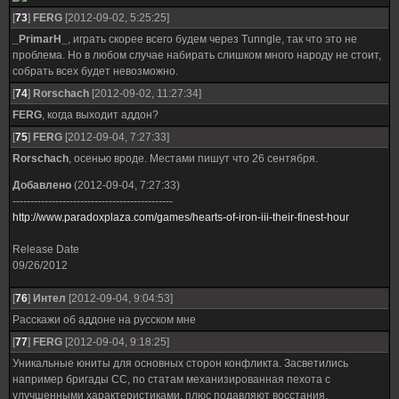
[
73
]
FERG
[2012-09-02, 5:25:25]
_PrimarH_
, играть скорее всего будем через Tunngle, так что это не
проблема. Но в любом случае набирать слишком много народу не стоит,
собрать всех будет невозможно.
[
74
]
Rorschach
[2012-09-02, 11:27:34]
FERG
, когда выходит аддон?
[
75
]
FERG
[2012-09-04, 7:27:33]
Rorschach
, осенью вроде. Местами пишут что 26 сентября.
Добавлено
(2012-09-04, 7:27:33)
---------------------------------------------
http://www.paradoxplaza.com/games/hearts-of-iron-iii-their-finest-hour
Release Date
09/26/2012
[
76
]
Интел
[2012-09-04, 9:04:53]
Расскажи об аддоне на русском мне
[
77
]
FERG
[2012-09-04, 9:18:25]
Уникальные юниты для основных сторон конфликта. Засветились
например бригады СС, по статам механизированная пехота с
улучшенными характеристиками, плюс подавляют восстания.