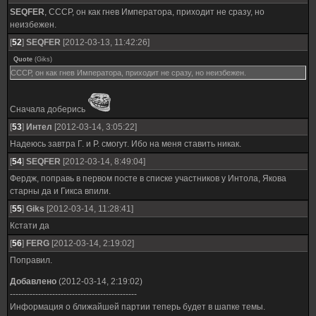
SEQFER
, СССР, он как гнев Императора, приходит не сразу, но
неизбежен.
[
52
]
SEQFER
[2012-03-13, 11:42:26]
Quote
(
Giks
)
СССР, он как гнев Императора, приходит не сразу, но неизбежен.
Сначала доберись
[
53
]
Интел
[2012-03-14, 3:05:22]
Надеюсь завтра Г. и Р. смогут. Ибо на меня ставить никак.
[
54
]
SEQFER
[2012-03-14, 8:49:04]
Фердж, поправь в первом посте в списке участников у Интола, Якова
старны да и Гикса впили.
[
55
]
Giks
[2012-03-14, 11:28:41]
Кстати да
[
56
]
FERG
[2012-03-14, 2:19:02]
Поправил.
Добавлено
(2012-03-14, 2:19:02)
---------------------------------------------
Информация о ближайшей партии теперь будет в шапке темы.