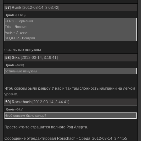
[
57
]
Aurik
[2012-03-14, 3:03:42]
Quote
(
FERG
)
FERG - Германия
Trial - Япония
Aurik - Италия
SEQFER - Венгрия
остальные ненужны
[
58
]
Giks
[2012-03-14, 3:19:41]
Quote
(
Aurik
)
остальные ненужны
Чтоб совсем было кинцо? У нас и так там сложность кампании на легком
уровне.
[
59
]
Rorschach
[2012-03-14, 3:44:41]
Quote
(
Giks
)
Чтоб совсем было кинцо?
Просто кто-то страшится полного Рэд Алерта.
Сообщение отредактировал
Rorschach
-
Среда, 2012-03-14, 3:44:55