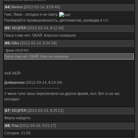
[
64
]
Интел
[2012-03-14, 8:59:40]
Гикс, Яков - сегодня я не смогу.
Разбирайте промышленность, дипломатию, разведку и т.п.
[
65
]
SEQFER
[2012-03-14, 9:12:34]
Гикса тоже нет. ОКАЙ. Классно поиграли.
[
66
]
Giks
[2012-03-14, 9:24:34]
Quote
(
SEQFER
)
Гикса тоже нет. ОКАЙ. Классно поиграли.
Хей ХЕЙ!
Добавлено
(2012-03-14, 9:24:34)
---------------------------------------------
У меня тупо часы перескочили на другое время, лол. Вот и на час
опоздал.
[
67
]
SEQFER
[2012-03-14, 9:25:21]
Ферга найдите.
[
68
]
Trial
[2012-03-16, 5:01:17]
Сегодня. 21:00.