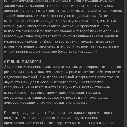
вопящих демонов утаскивают в цитадели тёмных механикумов. При
адской жаре, исходящей от горнов, варп-кузнецы пленят кричащих
демонов внутри гигантских, покрытых защитными рунами металлических
тварей, пойманных или собственноручно созданных ими. Затем
визжащие машины-изверги должны быть усмирены перед тем, как их
можно будет использовать в битве. Заточение преисполненного
ненавистью демона в физическую оболочку, которой по силам пробить
крепостную стену, представляет собой рискованное занятие. Десятки
механических рабов погибают при сотворении каждого такого зверя,
который не ведает страха смерти или боли, но получает удовольствие
от причинения врагам как можно более жутких страданий.
СТАЛЬНЫЕ ИЗВЕРГИ
Демонические машины, называемые стальными извергами, изначально
разрабатывались, чтобы сеять смерть среди вражеских войск издалека.
Отдаленно похожий на кентавра, стальной изверг может похвастаться
двумя станками для выкованных в аду пародий на имперское
вооружение. Чаще всего вместо передних конечностей стальные
изверги имеют пару автопушек «Гадес» - роторные орудия,
позволяющие выкашивать вражескую пехоту и уничтожать даже
легкобронированную технику презрительно просто.
При создании демонической машины в цитаделях варпа частица того
огня, что там пылает, переносится в само сердце машины,
представляющее собой источающую серную вонь топку, которая не