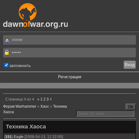
запомнить
Регистрация
.
Страница
4
из
4
«
1
2
3
4
Форум Warhammer
»
Хаос
»
Техника
Хаоса
Техника Хаоса
[
151
]
Eagle
[2008-04-13, 12:32:00]