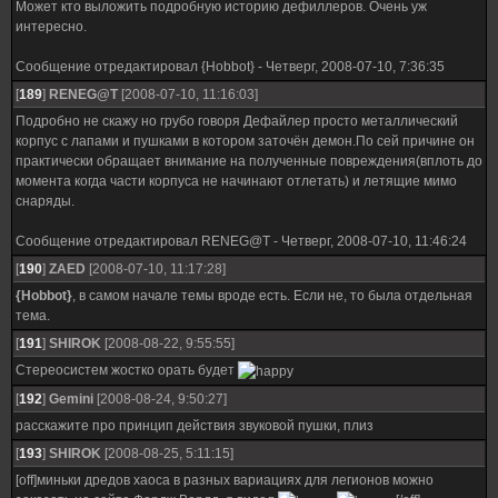
Может кто выложить подробную историю дефиллеров. Очень уж
интересно.
Сообщение отредактировал
{Hobbot}
-
Четверг, 2008-07-10, 7:36:35
[
189
]
RENEG@T
[2008-07-10, 11:16:03]
Подробно не скажу но грубо говоря Дефайлер просто металлический
корпус с лапами и пушками в котором заточён демон.По сей причине он
практически обращает внимание на полученные повреждения(вплоть до
момента когда части корпуса не начинают отлетать) и летящие мимо
снаряды.
Сообщение отредактировал
RENEG@T
-
Четверг, 2008-07-10, 11:46:24
[
190
]
ZAED
[2008-07-10, 11:17:28]
{Hobbot}
, в самом начале темы вроде есть. Если не, то была отдельная
тема.
[
191
]
SHIROK
[2008-08-22, 9:55:55]
Стереосистем жостко орать будет
[
192
]
Gemini
[2008-08-24, 9:50:27]
расскажите про принцип действия звуковой пушки, плиз
[
193
]
SHIROK
[2008-08-25, 5:11:15]
[off]миньки дредов хаоса в разных вариациях для легионов можно