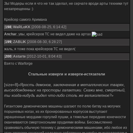
ЗЫ Модеры если я что не так зделал, не серчате вроди арты техники тут
незапрещенны :)
Крейсер самого Аримана
[
198
]
WaRLoKK
[2008-08-25, 6:14:42]
Anchar
, увы, крейсеров ТС не видел даже на артах
[
199
]
ZABLIK
[2008-08-30, 6:28:27]
жаль, я тоже пока крейсеров ТС не видел(
[
200
]
Astarte
[2012-10-01, 8:04:43]
Взято с Warforge
Стальные изверги и изверги-истязатели
[size=8]
«Ярость демонов, заключенная в металлических тварях,
высвобожденных на просторы галактики. Скажи мне, смертный,
ты когда-нибудь видел что-либо столь же великолепное?»
Гигантские демонические машины шагают по полю битву на могучих
поршневых ногах, из их бронированных корпусов выступают
украшенные мордами горгулий пушки, а тяжелые передние конечности
оканчиваются смертоносными орудиями войны. Бессмысленно
сравнивать обычную технику с демоническими машинами, ибо любое из