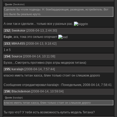
Quote
(
Swokotor
)
Сделали бы чтоли подвиды. Н: бомбардировщик, разведчик, истребитель. Вот
это было бы реально круто.
А они так и сделали... только все у разных рас.
[
152
]
Swokotor
[2008-04-13, 2:44:30]
Eagle
, ага, тока это сильно огорчает
[
153
]
MIHA455
[2008-04-13, 9:18:42]
1 и 5
[
154
]
Source
[2008-04-14, 10:11:08]
Буэээ....Смотреть противно.(про атры модеров титана)
[
155
]
karalajn
[2008-04-14, 7:57:44]
класно иметь титан хаоса, блин только стоит он слишком дорого
Сообщение отредактировал
karalajn
-
Понедельник, 2008-04-14, 7:58:41
[
156
]
Blackdemon
[2008-04-14, 10:59:04]
Quote
(
karalajn
)
класно иметь титан хаоса, блин только стоит он слишком дорого
Ты про что? У тебя есть возможность купить модель Титана?