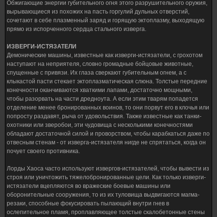
Обжигающие энергии губительного огня этого разрушительного оружия,
вырывающиеся из похожих на пасть горгулий дульных отверстий,
сочетают в себе плазменный заряд и горящую эктоплазму, выходящую
прямо из испорченного сердца стального изверга.
ИЗВЕРГИ-ИСТЯЗАТЕЛИ
Демонические машины, известные как изверги-истязатели, с грохотом
наступают на неприятеля, словно громадные бойцовые животные,
спущенные с привязи. Их глаза сверкают губительным огнем, а с
клыкастой пасти стекает эктоплазматическая слюна. Толстые передние
конечности оканчиваются хваткими лапами, достаточно мощными,
чтобы разорвать на части дредноута. А если этим тварям попадется
отделение менее бронированных воинов, то они порвут его в клочья или
попросту раздавят, рыча от удовольствия. Также известные как танки-
охотники или зверобои, эти чудовища с несколькими конечностями
обладают достаточной силой и проворством, чтобы карабкаться даже по
отвесным стенам - от изверга-истязателя нигде не спрятаться, когда он
почует своего противника.
Лорды Хаоса часто используют извергов-истязателей, чтобы вывести из
строя или уничтожить тяжелобронированные цели. Как только изверги-
истязатели вцепляются во вражеские боевые машины или
оборонительные сооружения, то из их туловища выдвигаются магма-
резаки, способные фокусировать пылающий внутри гнев в
ослепительное пламя, проплавляющее толстые скалобетонные стены