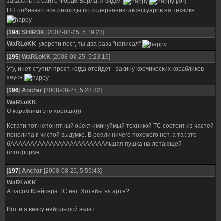
заказать на сайте Фордж Ворлд, я видел
[/off]
ПН побивают все рекорды по содержанию аксессуаров на технике
[
194
]
SHIROK
[2008-08-25, 5:19:23]
WaRLoKK
, укороти пост, ты два раза "написал"
[
195
]
WaRLoKK
[2008-08-25, 5:23:16]
Угу, инет ступил прост, когда отойдет - закину космических корабликов
хауся
[
196
]
Anchar
[2008-08-25, 5:28:32]
WaRLoKK
,
О караблики это хорошо)))
Кстати тот непонятный обект иминуймый техникой ТС состоит из частей
понолита и чистой выдумке. В реали ничего похожего нет, а так это
бААААААААААААААААААААААААльшая пушка на летающей
плотформе
[
197
]
Anchar
[2008-08-25, 5:59:43]
WaRLoKK
,
А часом Крейсера ТС нет. Хотябы на арте?
Вот и я внесу небольшой вклат.