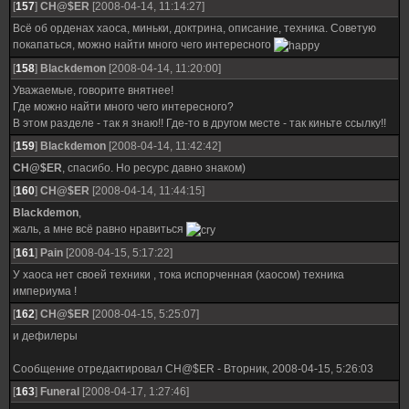
[
157
]
CH@$ER
[2008-04-14, 11:14:27]
Всё об орденах хаоса, миньки, доктрина, описание, техника. Советую
покапаться, можно найти много чего интересного
[
158
]
Blackdemon
[2008-04-14, 11:20:00]
Уважаемые, говорите внятнее!
Где можно найти много чего интересного?
В этом разделе - так я знаю!! Где-то в другом месте - так киньте ссылку!!
[
159
]
Blackdemon
[2008-04-14, 11:42:42]
CH@$ER
, спасибо. Но ресурс давно знаком)
[
160
]
CH@$ER
[2008-04-14, 11:44:15]
Blackdemon
,
жаль, а мне всё равно нравиться
[
161
]
Pain
[2008-04-15, 5:17:22]
У хаоса нет своей техники , тока испорченная (хаосом) техника
империума !
[
162
]
CH@$ER
[2008-04-15, 5:25:07]
и дефилеры
Сообщение отредактировал
CH@$ER
-
Вторник, 2008-04-15, 5:26:03
[
163
]
Funeral
[2008-04-17, 1:27:46]