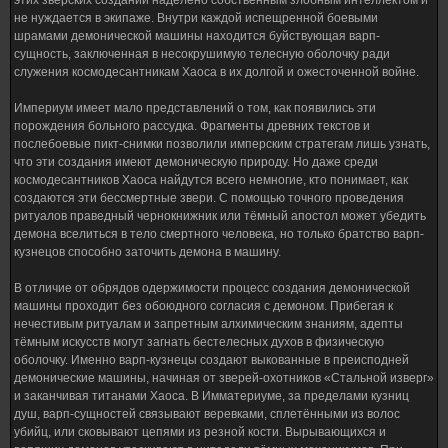
этих зверских созданий наделено собственным злобным интеллектом и
не нуждается в экипаже. Внутри каждой испещренной боевыми
шрамами демонической машины находится буйствующая варп-
сущность, заключенная в несокрушимую телесную оболочку ради
служения космодесантникам Хаоса в их долгой и ожесточенной войне.
Империум имеет мало представлений о том, как появились эти
порождения больного рассудка. Фрагменты древних текстов и
послебоевые пикт-снимки позволили имперским стратегам лишь узнать,
что эти создания имеют демоническую природу. Но даже среди
космодесантников Хаоса найдутся всего немногие, кто понимает, как
создаются эти бессмертные звери. С помощью точного проведения
ритуалов праведный чернокнижник или тёмный апостол может убедить
демона вселиться в тело смертного человека, но только братство варп-
кузнецов способно заточить демона в машину.
В отличие от обрядов одержимости процесс создания демонической
машины проходит без обоюдного согласия с демоном. Прибегая к
нечестивым ритуалам и запретным алхимическим знаниям, адепты
тёмным искусств могут загнать бестелесных духов в физическую
оболочку. Именно варп-кузнецы создают выкованные в преисподней
демонические машины, начиная от зверей-охотников «Стальной изверг»
и заканчивая титанами Хаоса. В Имматериуме, за пределами кузниц
душ, варп-сущностей связывают веревками, сплетёнными из волос
убийц, или сковывают цепями из резной кости. Вырывающихся и