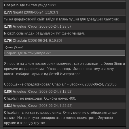
Chaplain
, где ты там увидел их?
[
177
]
Nigatif
[2008-06-24, 1:19:37]
ты на форджовский сайт зайди и глянь пушки для дредушек Хаотских.
[
178
]
Angelus_Cruor
[2008-06-24, 1:38:57]
Nigatif
, сслыку дай. Я думал он тут где-то увидел.
[
179
]
Chaplain
[2008-06-24, 6:19:30]
Quote
(
Эрлен
)
Chaplain, где ты там увидел их?
Я просто на шлем посмотрел и вспомнил, как он выглядит с Doom Siren и
прочими извращениями... Ужасная вещь. Именно поэтому я и хочу
начать собирать армию ид Детей Императора.
Сообщение отредактировал
Chaplain
-
Вторник, 2008-06-24, 7:20:36
[
180
]
Angelus_Cruor
[2008-06-24, 7:12:52]
Chaplain
, не переходит. Ошибка номер 400.
[
181
]
Angelus_Cruor
[2008-06-24, 7:22:52]
Chaplain
, ты их как то криво лепиш. Они у меня не отображаются как
ссылки. Но если тупо скопировать то можно посмотреть. Звуковое
оружие и вправду крутое.