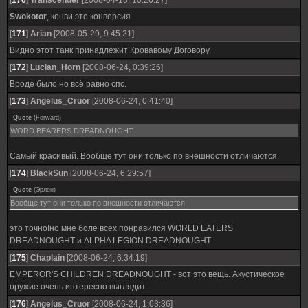
[
170
]
Transcender
[2008-04-18, 10:26:27]
Swokotor
, конви это конверсия.
[
171
]
Arian
[2008-05-29, 9:45:21]
Видно этот танк принадлежит Кровавому Договору.
[
172
]
Lucian_Horn
[2008-06-24, 0:39:26]
Вроде было но всё равно спс.
[
173
]
Angelus_Cruor
[2008-06-24, 0:41:40]
Quote
(
Forward
)
WORD BEARERS DREADNOUGHT
Самый красивый. Вообще тут они только по внешности отличаются.
[
174
]
BlackSun
[2008-06-24, 6:29:57]
Quote
(
Эрлен
)
Вообще тут они только по внешности отличаются
это точно!но мне боле всех понравился WORLD EATERS
DREADNOUGHT и ALPHA LEGION DREADNOUGHT
[
175
]
Chaplain
[2008-06-24, 6:34:19]
EMPEROR'S CHILDREN DREADNOUGHT - вот это вещь. Акустическое
оружие очень интересно выглядит.
[
176
]
Angelus_Cruor
[2008-06-24, 1:03:36]