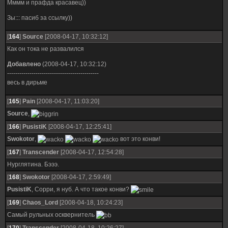
Мммм и прафда красавец))
Зы::: пасиб за ссылку))
[
164
]
Source
[2008-04-17, 10:32:12]
Как он тока не развалился
Добавлено
(2008-04-17, 10:32:12)
---------------------------------------------
весь в дирьме
[
165
]
Pain
[2008-04-17, 11:03:20]
Source
,
[
166
]
PusistiK
[2008-04-17, 12:25:41]
Swokotor
,
вот это конви!
[
167
]
Transcender
[2008-04-17, 12:54:28]
Нурглятина. Бэээ.
[
168
]
Swokotor
[2008-04-17, 2:59:49]
PusistiK
, Сорри, я нуб. А что такое конви?
[
169
]
Chaos_Lord
[2008-04-18, 10:24:23]
Самый рульных осквернитель