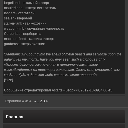
forgefiend - стальной изверг
maulerfiend - изверг-истязатель
lashers - стегатели
sealer - зверобой
stalker-tank - танк-охотник
weapon-limb - орудийная конечность
Cerberites - цербериты
machine-fiend - машина-изверг
gunbeast - зверь-охотник
'Daemonic fury, bound into the shells of metal beasts and set loose upon the
galaxy. Tell me, mortal, have you ever seen such a glorious sight?'
«Ярость демонов, заключенная в металлических тварях,
высвобожденных на просторы галактики. Скажи мне, смертный, ты
когда-нибудь видел что-либо столь же великолепное?»
[/size]
Сообщение отредактировал
Astarte
-
Вторник, 2012-10-09, 4:00:45
Страница
4
из
4
«
1
2
3
4
Главная