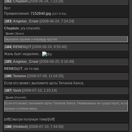
[
182
]
Chaplain
[2008-06-24, 7:23:29]
Вот:
Прикрепления:
7152640.jpg
(107.9 Kb)
[
183
]
Angelus_Cruor
[2008-06-24, 7:24:24]
Chaplain
, угу спасибо.
Quote
(
Эрлен
)
Звуковое оружие и вправду крутое.
[
184
]
RENEG@T
[2008-06-24, 9:50:40]
Жаль бьёт недалеко...
[
185
]
Angelus_Cruor
[2008-06-25, 0:16:49]
RENEG@T
, за то как.
[
186
]
Tanatos
[2008-07-09, 11:04:35]
Если кто может, выложите арты Титанов Хаоса.
[
187
]
Vash
[2008-07-10, 1:23:14]
Quote
(
Dominik
)
Если кто может, выложите арты Титанов Хаоса. Невиновных не существует, есть
разные степени вины.
[off]Сматри получше тему![/off]
[
188
]
{Hobbot}
[2008-07-10, 7:34:56]