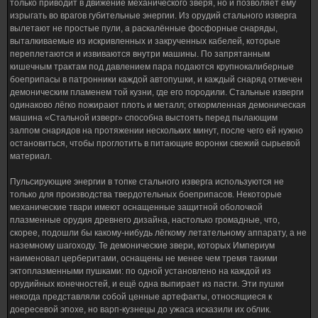
только приводит в движение механического зверя, но и позволяет ему
изрыгать во врагов губительные энергии. Из орудий стального изверга
вылетают не простые пули, а раскалённые фосфорные снаряды,
выталкиваемые из искривленных и закрученных кабелей, которые
переплетаются и извиваются внутри машины. По запрятанным
кишечным трактам под давлением пара подаются крупнокалиберные
боеприпасы в патронники каждой автопушки, и каждый снаряд отмечен
демоническим пламенем той кузни, где его породили. Стальные изверги
одинаково лёгко пожирают плоть и металл; откормленная демоническая
машина «Стальной изверг» способна выстоять перед пылающим
залпом снарядов на протяжении нескольких минут, после чего ей нужно
остановиться, чтобы проглотить в питающие воронки свежий сырьевой
материал.
Пульсирующие энергии в топке стального изверга используются не
только для производства твердотельных боеприпасов. Некоторые
механические твари имеют оснащенные защитной оболочкой
плазменные орудия древнего дизайна, настолько громадные, что,
скорее, подошли бы какому-нибудь лёгкому летательному аппарату, а не
наземному шагоходу. Те демонические звери, которых Империум
наименовал церберитами, оснащены не менее чем тремя такими
эктоплазменными пушками: по одной установлено на каждой из
орудийных конечностей, и ещё одна выпирает из пасти. Эти пушки
некогда представляли собой ценные артефакты, относящиеся к
доересевой эпохе, но варп-кузнецы до ужаса исказили их облик.