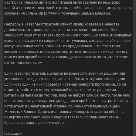
бастионов. Немало имперских титанов было свалено наземь всего
парой извергов-истязателей, которые, взбираясь по их ногам, разрезали
сочленения сильными когтями и точечными магма-зарядами.
Некоторые изверги-истязатели служат своим хозяевам в качестве
демонического тарана, прорываясь сквозь вражеские линии. Они
защищают себя от контратак противников с помощью сегментированных
щупалец, растущих из средней части туловища, сокрушая и убивая всех
вокруг, кто попытается помешать их продвижению. Эти "стегатели"
впиваются в свежую плоть своих жертв, не отрываясь от них до тех пор,
пока из дул орудий не потечет кровь, даже несмотря на то, что от этого
им нет никакого толку.
Если изверг-истязатель вцепился во вражескую военную машину или
укрепление, то единственное, что его заботит, это уничтожение цели.
Если хоть один из них пробьется к стенам крепости противника, то он
станет карабкаться по вертикальной поверхности, стуча своими
когтистыми лапами до тех пор, пока не найдет слабое место, после чего
просто вскроет уязвимую секцию здания и проберется внутрь. Изверги-
истязатели в значительной степени применяются варп-кузнецами
Железных Воинов. Даже самая мощная имперская система обороны
намертво замолкает, когда изверг-истязатель проламывает стены,
бросаясь на живую добычу внутри.
Глоссарий