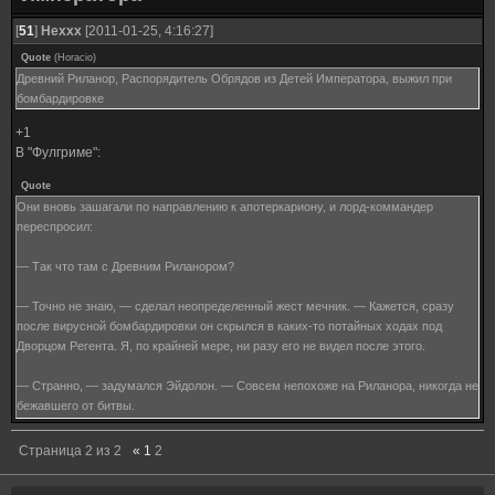
[
51
]
Hexxx
[2011-01-25, 4:16:27]
Quote
(
Horacio
)
Древний Риланор, Распорядитель Обрядов из Детей Императора, выжил при
бомбардировке
+1
В "Фулгриме":
Quote
Они вновь зашагали по направлению к апотеркариону, и лорд-коммандер
переспросил:
— Так что там с Древним Риланором?
— Точно не знаю, — сделал неопределенный жест мечник. — Кажется, сразу
после вирусной бомбардировки он скрылся в каких-то потайных ходах под
Дворцом Регента. Я, по крайней мере, ни разу его не видел после этого.
— Странно, — задумался Эйдолон. — Совсем непохоже на Риланора, никогда не
бежавшего от битвы.
Десантники завернули за угол и вступили в увешанный пергаментными лентами
Страница
2
из
2
«
1
2
коридор, в конце которого начиналась летница, ведущая ко входу в главный
апотекарион «Андрониуса».