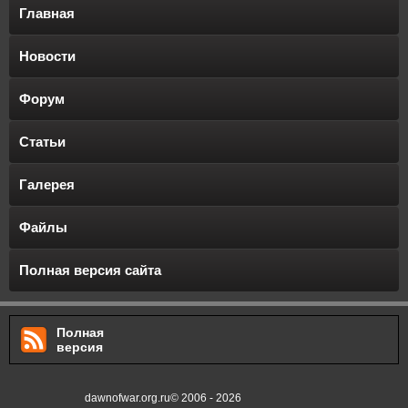
Главная
— Верно, — согласился Люций, — но Тарвиц сказал мне, что Риланор якобы
охраняет что-то важное.
Новости
— Что же?
Форум
Люций задумался. На миг его посетило странное ощущение, говорящее о том,
что вопрос этот куда более важен, чем кажется на первый взгляд.
Статьи
— Не знаю, — тряхнул он головой, отгоняя наваждение. — По слухам, Риланор
нашел какой-то бункер или подземный ангар, но, если это так, то почему Вардус
Галерея
Прааль не пытался бежать тем же путем во время штурма?
— Логично, — кивнул лорд-коммандер. — Скорее всего, его трусливая натура
Файлы
вышла наружу в решающий момент. Да и что бы там не нашел Древний, сейчас
он погребен под тысячами тонн радиоактивного шлака.
Полная версия сайта
Полная
версия
dawnofwar.org.ru© 2006 - 2026