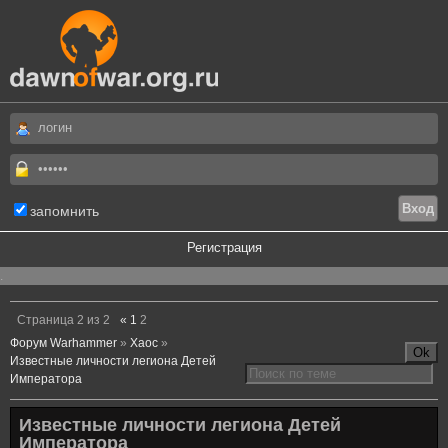
запомнить
Регистрация
.
Страница
2
из
2
«
1
2
Форум Warhammer
»
Хаос
»
Известные личности легиона Детей
Императора
Известные личности легиона Детей
Императора