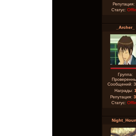
Репутация:
Статус:
Offli
_Archer_
Группа:
Проверенн
Сообщений:
3
Награды:
Репутация:
3
Статус:
Offli
Night_Hou