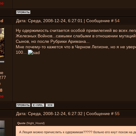
ne
nd
Дата: Среда, 2008-12-24, 6:27:01 | Сообщение #
54
Ну одержимость считается особой привилегией во всех ле
Железных Войнов...самыми слабыми в отношении мутаций
Сынов, но после Рубрики Аримана...
Мне почему-то кажется что в Черном Легионе, но я не увер
100...
ые
277
0
8
ne
Дата: Среда, 2008-12-24, 6:27:32 | Сообщение #
55
Quote
(
Night_Hound
)
А Люция можно причислить к одержимам????? больно его кнут похож на 