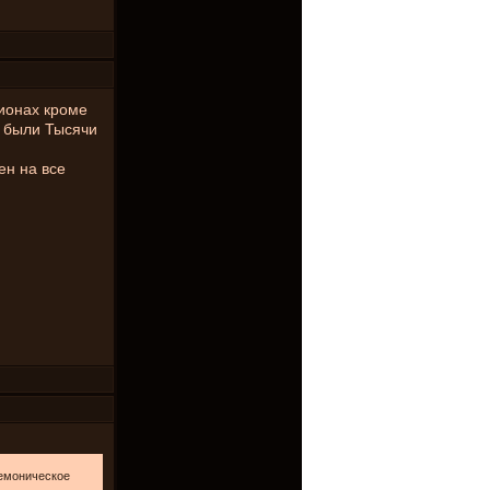
гионах кроме
 были Тысячи
ен на все
демоническое