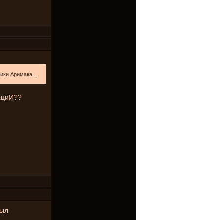
ики Аримана...
ациИ??
был