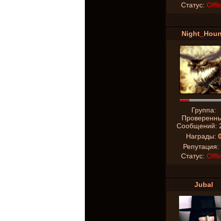
Статус:
Offli
Night_Hou
Группа:
Проверенн
Сообщений:
Награды:
Репутация:
Статус:
Offli
Jubal