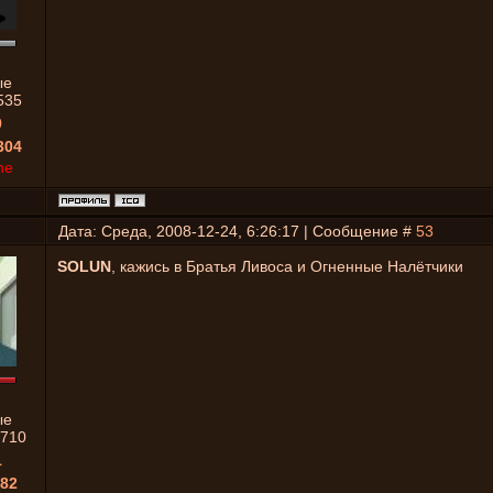
ые
535
0
304
ne
Дата: Среда, 2008-12-24, 6:26:17 | Сообщение #
53
SOLUN
, кажись в Братья Ливоса и Огненные Налётчики
ые
710
1
82