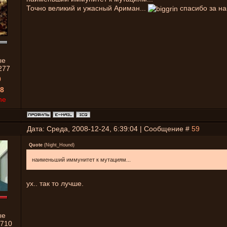
Точно великий и ужасный Ариман...
спасибо за на
ые
277
0
8
ne
Дата: Среда, 2008-12-24, 6:39:04 | Сообщение #
59
Quote
(
Night_Hound
)
наименьший иммунитет к мутациям...
ух.. так то лучше.
ые
710