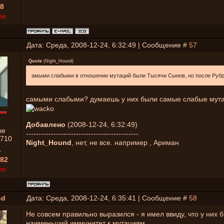
8
ne
Дата: Среда, 2008-12-24, 6:32:49 | Сообщение #
57
Quote
(
Night_Hound
)
амыми слабыми в отношении мутаций были Тысячи Сынов, но после Рубр
самыми слабыми? думаешь у них были самые слабые мут
Добавлено
(2008-12-24, 6:32:49)
ые
---------------------------------------------
710
Night_Hound
, нет, не все. например , Ариман
1
82
ne
nd
Дата: Среда, 2008-12-24, 6:35:41 | Сообщение #
58
Не совсем правильно выразился - я имел ввиду, что у них 
наименьший иммунитет к мутациям...