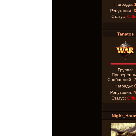
Награды:
Репутация:
3
Статус:
Offli
Tanatos
Группа:
Проверенн
Сообщений:
2
Награды:
Репутация:
4
Статус:
Offli
Night_Hou