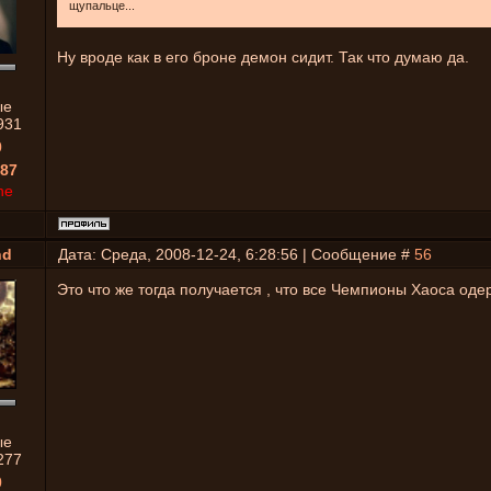
щупальце...
Ну вроде как в его броне демон сидит. Так что думаю да.
ые
931
0
87
ne
nd
Дата: Среда, 2008-12-24, 6:28:56 | Сообщение #
56
Это что же тогда получается , что все Чемпионы Хаоса о
ые
277
0