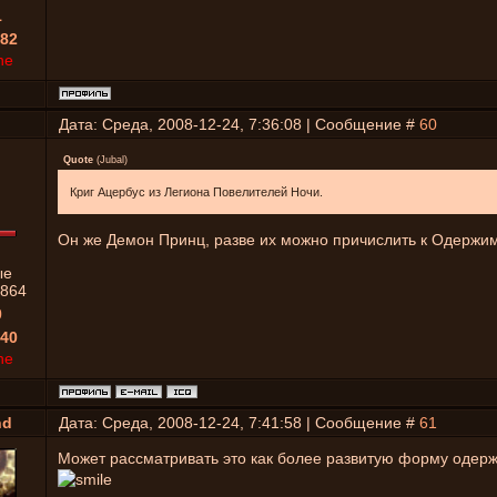
1
82
ne
Дата: Среда, 2008-12-24, 7:36:08 | Сообщение #
60
Quote
(
Jubal
)
Криг Ацербус из Легиона Повелителей Ночи.
Он же Демон Принц, разве их можно причислить к Одерж
ые
864
0
40
ne
nd
Дата: Среда, 2008-12-24, 7:41:58 | Сообщение #
61
Может рассматривать это как более развитую форму одер