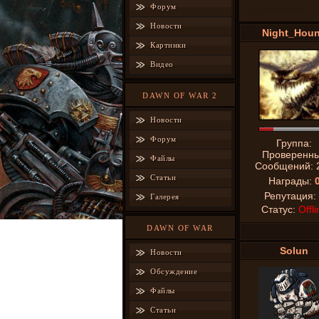
Форум
Одержимые
Новости
Night_Hou
Картинки
Видео
DAWN OF WAR 2
Новости
Форум
Группа:
Проверенн
Файлы
Сообщений:
Статьи
Награды:
Репутация:
Галерея
Статус:
Offli
DAWN OF WAR
Solun
Новости
Обсуждение
Файлы
Статьи