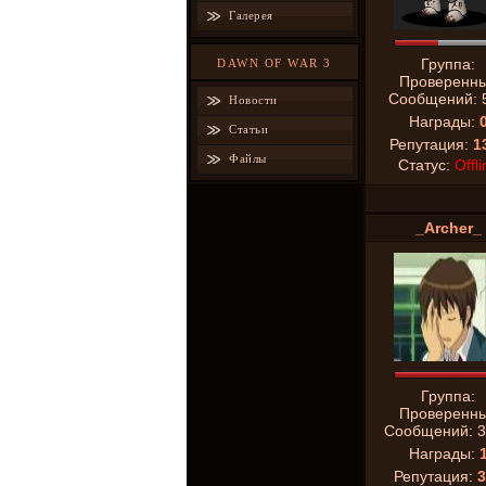
Галерея
Группа:
DAWN OF WAR 3
Проверенн
Сообщений:
Новости
Награды:
Статьи
Репутация:
1
Файлы
Статус:
Offli
_Archer_
Группа:
Проверенн
Сообщений:
3
Награды:
Репутация:
3