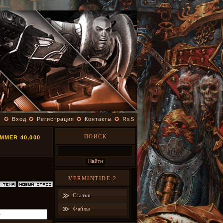
✪
Вход
✪
Регистрация
✪
Контакты
✪
RsS
ПОИСК
MER 40,000
VERMINTIDE 2
Статьи
Файлы