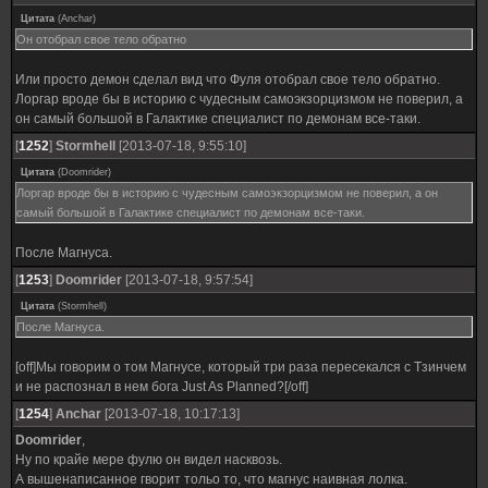
Цитата
(
Anchar
)
Он отобрал свое тело обратно
Или просто демон сделал вид что Фуля отобрал свое тело обратно.
Лоргар вроде бы в историю с чудесным самоэкзорцизмом не поверил, а
он самый большой в Галактике специалист по демонам все-таки.
[
1252
]
Stormhell
[2013-07-18, 9:55:10]
Цитата
(
Doomrider
)
Лоргар вроде бы в историю с чудесным самоэкзорцизмом не поверил, а он
самый большой в Галактике специалист по демонам все-таки.
После Магнуса.
[
1253
]
Doomrider
[2013-07-18, 9:57:54]
Цитата
(
Stormhell
)
После Магнуса.
[off]Мы говорим о том Магнусе, который три раза пересекался с Тзинчем
и не распознал в нем бога Just As Planned?[/off]
[
1254
]
Anchar
[2013-07-18, 10:17:13]
Doomrider
,
Ну по крайе мере фулю он видел насквозь.
А вышенаписанное гворит тольо то, что магнус наивная лолка.