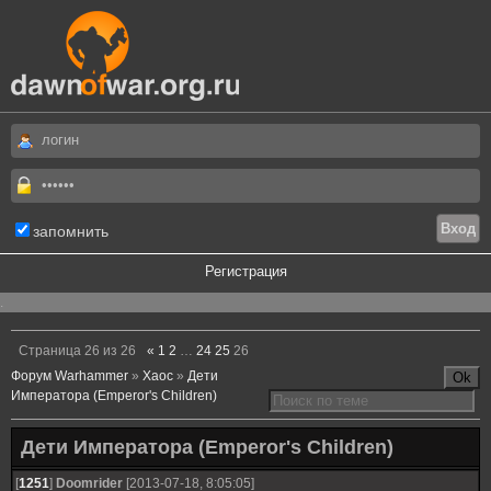
запомнить
Регистрация
.
Страница
26
из
26
«
1
2
…
24
25
26
Форум Warhammer
»
Хаос
»
Дети
Императора (Emperor's Children)
Дети Императора (Emperor's Children)
[
1251
]
Doomrider
[2013-07-18, 8:05:05]