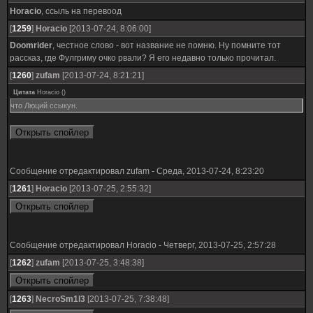
Horacio
, ссыль на перевоод
[
1259
]
Horacio
[2013-07-24, 8:06:00]
Doomrider
, честное слово - вот название не помню. Ну помните тот
рассказ, где Фулгриму очко рвали? Я его недавно только прочитал.
[
1260
]
zufam
[2013-07-24, 8:21:21]
Цитата
Horacio
(
)
что Люций ссыкун.
Сообщение отредактировал
zufam
-
Среда, 2013-07-24, 8:23:20
[
1261
]
Horacio
[2013-07-25, 2:55:32]
Сообщение отредактировал
Horacio
-
Четверг, 2013-07-25, 2:57:28
[
1262
]
zufam
[2013-07-25, 3:48:38]
[
1263
]
NecroSm1l3
[2013-07-25, 7:38:48]