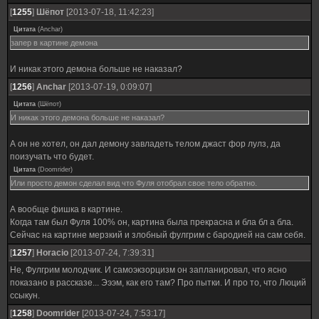
[
1255
]
Шёпот
[2013-07-18, 11:42:23]
Цитата
(
Anchar
)
запер в картине демона
И никак этого демона больше не наказал?
[
1256
]
Anchar
[2013-07-19, 0:09:07]
Цитата
(
Шёпот
)
И никак этого демона больше не наказал?
А он не хотел, он дал демону завладеть телом джаст фор лулз, да
поизучать что будет.
Цитата
(
Doomrider
)
Или просто демон сделал вид что Фуля отобрал свое тело обратно.
А вообще фишка в картине.
Когда там был Фуля 100% он, картина была прекрасна и бла бл а бла.
Сейчас на картине мерзкий и злобный фулгрим с бародией на сам себя.
[
1257
]
Horacio
[2013-07-24, 7:39:31]
Не, Фулгрим молодчик. И самоэкзорцизм он запланировал, что ясно
показано в рассказе... Эээм, как его там? Про пытки. И про то, что Люций
ссыкун.
[
1258
]
Doomrider
[2013-07-24, 7:53:17]