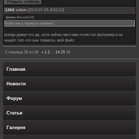
[
1264
]
zufam
[2013-07-25, 8:03:21]
Цитата
(
NecroSm1l3
)
Разве они в термосы запаяны?..
всегда думал что да, хотя сейчас местами полистал фулгрима и не
нащёл того что они термосы, мой фейл
Страница
26
из
26
«
1
2
…
24
25
26
Главная
Новости
Форум
Статьи
Галерея