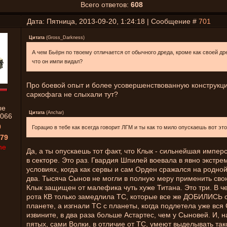
Всего ответов:
608
Дата: Пятница, 2013-09-20, 1:24:18 | Сообщение #
701
Цитата
(
Gross_Darkness
)
А чем Бьёрн по твоему отличается от обычного дреда, кроме как своей др
что он импи видал?
Про боевой опыт и более усовершенствованную конструкц
саркофага не слыхали тут?
ые
Цитата
(
Anchar
)
066
0
Горацио в тебе как всегда говорит ЛГМ и ты как то мило опускаешь вот эт
79
ne
Да, а ты опускаешь тот факт, что Клык - сильнейшая импер
в секторе. Это раз. Гвардия Шпилей воевала в явно экстр
условиях, когда как сервы и сам Орден сражался на родной
два. Тысяча Сынов не могли в полную меру применить свою
Клык защищен от малефика чуть хуже Титана. Это три. В ч
рота КВ только замедлила ТС, которые все же ДОБИЛИСЬ 
планете, а изгнали ТС с планеты, когда подлетела уже вся С
извините, в два раза больше Астартес, чем у Сыновей. И, н
пятых, сами Волки, в отличие от ТС, умеют выделывать тако