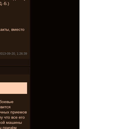
.-Б.)
акты, вместо
013-09-20, 1:26:39
 боевые
овится
личных приемов
у что все его
амой машины
ны причём