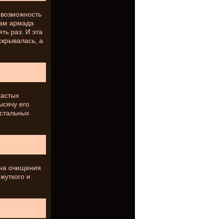
о возможность
кам армада
ть раз. И эта
скрывалась, а
хастых
ысячу его
остальных
ана очищения
жуткого и