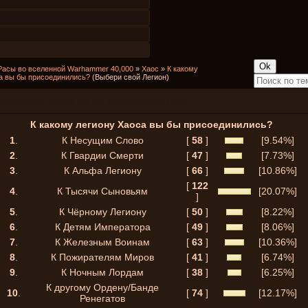
Расы во вселенной Warhammer 40,000
»
Хаос
»
К какому
а вы бы присоединились?
(Выбери свой Легион)
ону\Ордену Хаоса вы бы присоединились?
К какому легиону Хаоса вы бы присоединились?
1
.
К Несущим Слово
[
58
]
[9.54%]
2
.
К Гвардии Смерти
[
47
]
[7.73%]
3
.
К Альфа Легиону
[
66
]
[10.86%]
[
122
4
.
К Тысячи Сыновьям
[20.07%]
]
5
.
К Чёрному Легиону
[
50
]
[8.22%]
6
.
К Детям Императора
[
49
]
[8.06%]
7
.
К Железным Воинам
[
63
]
[10.36%]
8
.
К Пожирателям Миров
[
41
]
[6.74%]
9
.
К Ночным Лордам
[
38
]
[6.25%]
К другому Ордену/Банде
10
.
[
74
]
[12.17%]
Ренегатов