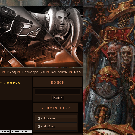
✪
Вход
✪
Регистрация
✪
Контакты
✪
RsS
ПОИСК
5 - ФОРУМ
VERMINTIDE 2
Статьи
Файлы