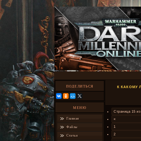
ПОДЕЛИТЬСЯ
К КАКОМУ 
МЕНЮ
Страница
15
и
Главная
«
1
Файлы
2
Статьи