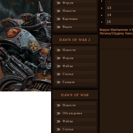
…
Форум
13
Новости
14
Картинки
15
Видео
Форум Warhammer
»
Легиону\Ордену Хаос
DAWN OF WAR 2
К какому Леги
Новости
Форум
Файлы
Статьи
Галерея
DAWN OF WAR
Новости
Обсуждение
Файлы
Статьи