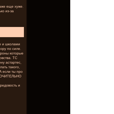
аже еще хуже.
ко из-за
е и школами
ору по силе.
троны которые
овства. ТС
ну астартес,
лать такого,
А если ты про
СКЛЮЧИТЕЛЬНО
бредовость и