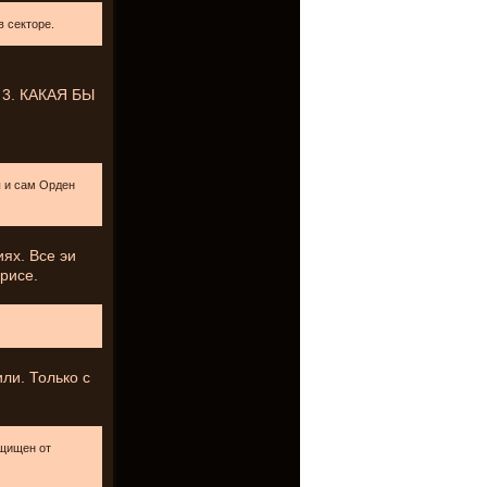
в секторе.
к 3. КАКАЯ БЫ
ы и сам Орден
ях. Все эи
рисе.
ли. Только с
ащищен от