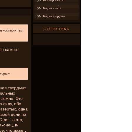
Баннер сайта
Карта сайта
Карта форума
СТАТИСТИКА
евностью и тем,
ию самого
от факт
ская твердыня
емальных
 земле. Это
 силу, ибо
етвертых, одна
своей цели на
тая - а это,
аконец, в-
е, что даже у