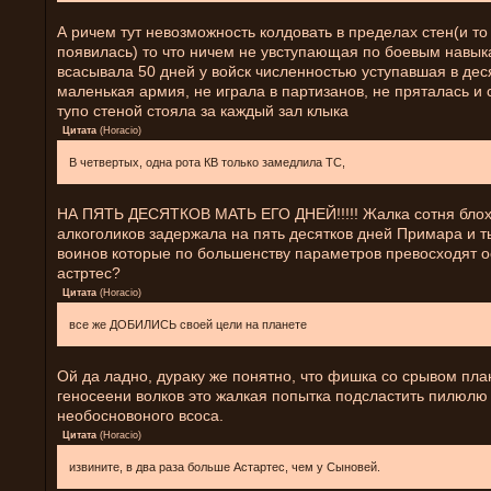
А ричем тут невозможность колдовать в пределах стен(и т
появилась) то что ничем не увступающая по боевым навы
всасывала 50 дней у войск численностью уступавшая в деся
маленькая армия, не играла в партизанов, не пряталась и 
тупо стеной стояла за каждый зал клыка
Цитата
(
Horacio
)
В четвертых, одна рота КВ только замедлила ТС,
НА ПЯТЬ ДЕСЯТКОВ МАТЬ ЕГО ДНЕЙ!!!!! Жалка сотня бло
алкоголиков задержала на пять десятков дней Примара и т
воинов которые по большенству параметров превосходят 
астртес?
Цитата
(
Horacio
)
все же ДОБИЛИСЬ своей цели на планете
Ой да ладно, дураку же понятно, что фишка со срывом пл
геносеени волков это жалкая попытка подсластить пилюлю 
необосновоного всоса.
Цитата
(
Horacio
)
извините, в два раза больше Астартес, чем у Сыновей.