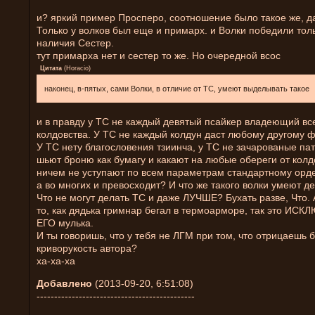
и? яркий пример Просперо, соотношение было такое же, д
Только у волков был еще и примарх. и Волки победили толь
наличия Сестер.
тут примарха нет и сестер то же. Но очередной всос
Цитата
(
Horacio
)
наконец, в-пятых, сами Волки, в отличие от ТС, умеют выделывать такое
и в правду у ТС не каждый девятый псайкер владеющий вс
колдовства. У ТС не каждый колдун даст любому другому ф
У ТС нету благословения тзиинча, у ТС не зачарованые па
шьют броню как бумагу и какают на любые обереги от колд
ничем не уступают по всем параметрам стандартному орде
а во многих и превосходит? И что же такого волки умеют де
Что не могут делать ТС и даже ЛУЧШЕ? Бухать разве, Что. 
то, как дядька гримнар бегал в термоарморе, так это И
ЕГО мулька.
И ты говоришь, что у тебя не ЛГМ при том, что отрицаешь 
криворукость автора?
ха-ха-ха
Добавлено
(2013-09-20, 6:51:08)
---------------------------------------------