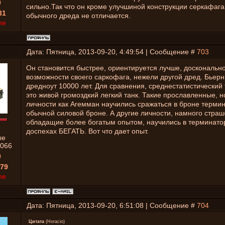
0
сильно.Так что он кроме улучшиной конструкции серкафага
31
обычного дреда не отличается.
ne
Дата: Пятница, 2013-09-20, 4:49:54 | Сообщение #
703
Он становится быстрее, ориентируется лучше, досконально
возможности своего саркофага, нежели другой дред. Бьерн
дредноут 10000 лет. Для сравнения, среднестатистический
это живой громоздкий легкий танк. Такие прославленные, 
личности как Агемман научились сражаться в броне термин
обычной силовой броне. А другие личности, намного страш
обладащие более богатым опытом, научились в терминато
доспехах БЕГАТЬ. Вот что дает опыт.
ые
066
0
79
ne
Дата: Пятница, 2013-09-20, 6:51:08 | Сообщение #
704
Цитата
(
Horacio
)