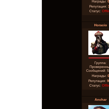
Награды:
Репутация:
Статус:
Offli
Horacio
Группа:
Проверенн
Сообщений:
5
Награды:
Репутация:
9
Статус:
Offli
Anchar