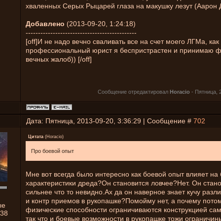
хваленных Серых Рыцарей глаза на макушку лезут (Аарон Д
Добавлено
(2013-09-20, 1:24:18)
---------------------------------------------
[off]И не надо вечно сваливать все на счет моего ЛГМа, как
профессиональный юрист я беспристрастен и принимаю ф
вечных жалоб)) [/off]
Сообщение отредактировал
Horacio
-
Пятница, 2
Дата: Пятница, 2013-09-20, 3:36:29 | Сообщение #
702
Цитата
(
Horacio
)
Про боевой опыт
Мне вот всегда было интересно как боевой опыт влияет на
характеристики дреда?Он становится ловчее?Нет. Он стан
сильнее что то невидно.Ах да он наверное знает кучу раз
и контр приемов в рукопашке?Помойму нет, а почему потом
ые
физические способности ограничиваются конструкцией с
38
так что и боевые возможности в рукопашке тожи ограничи