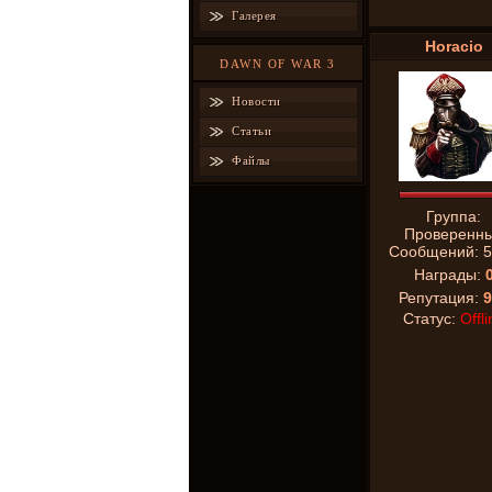
Галерея
Horacio
DAWN OF WAR 3
Новости
Статьи
Файлы
Группа:
Проверенн
Сообщений:
5
Награды:
Репутация:
9
Статус:
Offli