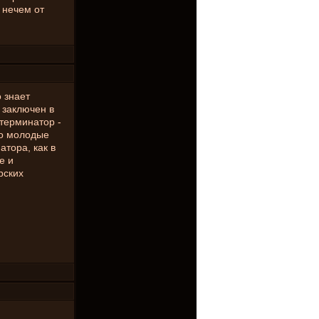
 нечем от
 знает
 заключен в
 терминатор -
но молодые
атора, как в
е и
рских