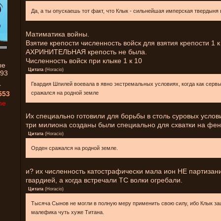
Да, а ты опускаешь тот факт, что Клык - сильнейшая имперская твердыня 
Матиматика войны.
Взятие крепости численность войск для взятия крепости 1 
АХРИНИТЕЛЬНАЯ крепость не была.
Численность войск при клыке 1 к 10
ые
Цитата
(
Horacio
)
93
1
Гвардия Шпилей воевала в явно экстремальных условиях, когда как серв
553
сражался на родной земле
ne
Их специально готовили для борьбы в столь суровых услови
три милиона созданы были специально для схватки на фен
Цитата
(
Horacio
)
Орден сражался на родной земле.
и? их численность катострафически мала ион НЕ партизани
гвардией, а когда встречали ТС волки огребали.
Цитата
(
Horacio
)
Тысяча Сынов не могли в полную меру применить свою силу, ибо Клык з
малефика чуть хуже Титана.