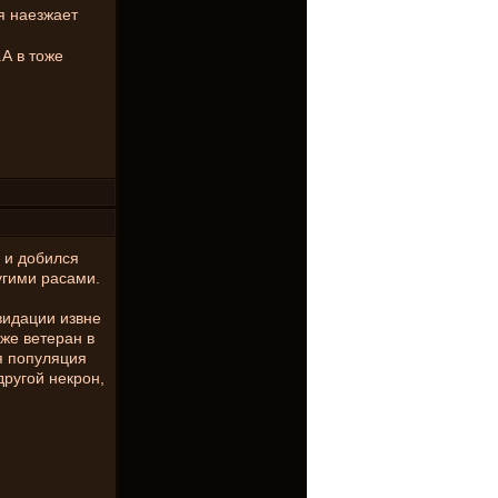
я наезжает
.А в тоже
 и добился
угими расами.
видации извне
уже ветеран в
я популяция
другой некрон,