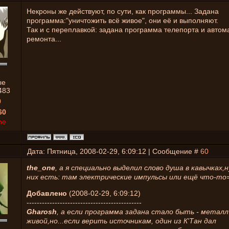
Некроны же действуют, по сути, как программы... Задана
программа:"уничтожить всё живое", они её и выполняют.
Так и с переплавкой: задана программа телепорта и автом
ремонта...
ые
483
0
60
ne
Дата: Пятница, 2008-02-29, 6:09:12 | Сообщение #
60
the_one
, а я специально выделил слово душа в кавычках,
них есть: там электрические импульсы или ещё что-то
Добавлено
(2008-02-29, 6:09:12)
---------------------------------------------
Gharosh
, а если программа задана стало быть - металл
живой,но...если верить источникам, один из К'Тан дал