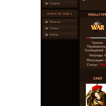
Галерея
DAWN OF WAR 3
PROtoTYP
Новости
Статьи
Файлы
Группа:
Проверенн
Сообщений:
Награды:
Репутация:
Статус:
Offli
ZAED