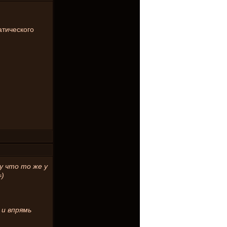
атического
ну что то же у
=)
 и впрямь