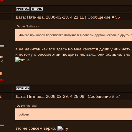
ne
Дата: Пятница, 2008-02-29, 4:21:11 | Сообщение #
56
Quote
(
Salibratis
)
Или же при новой переплавке получается совсем другой некрон, с другой 
я не начитан как все здесь но мне кажется души у них нету
и потому о бессмертии гвоарить нельзя....они официально
ые
:
4
0
5
ne
E
Дата: Пятница, 2008-02-29, 4:25:08 | Сообщение #
57
Quote
(
the_one
)
роботы
это не совсем верно.