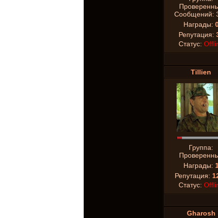
Проверенн
Сообщений:
Награды:
Репутация:
Статус:
Offli
Tillien
Группа:
Проверенн
Награды:
Репутация:
1
Статус:
Offli
Gharosh