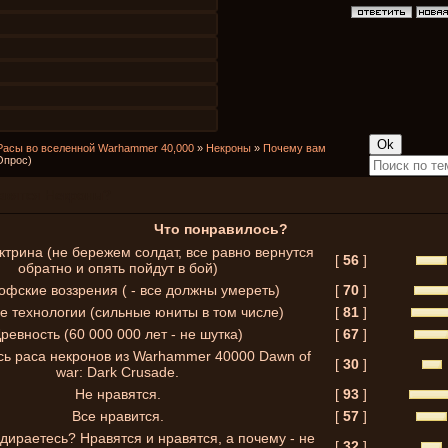
Расы во вселенной Warhammer 40,000
»
Некроны
»
Почему вам
Опрос)
авятся Некроны?
Что понравилось?
трина (не бережем солдат, все равно вернутся
[
56
]
обратно и опять пойдут в бой)
фские воззрения ( - все должны умереть)
[
70
]
е технологии (сильные юниты в том числе)
[
81
]
ревность (60 000 000 лет - не шутка)
[
67
]
ь раса некронов из Warhammer 40000 Dawn of
[
30
]
war: Dark Crusade.
Не нравятся.
[
93
]
Все нравится.
[
57
]
дираетесь? Нравятся и нравятся, а почему - не
[
32
]