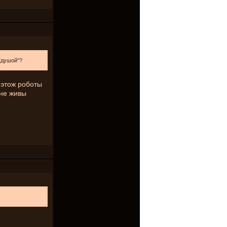
"душой"?
..этож роботы
 не живы