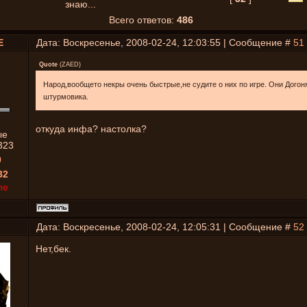
знаю...
Всего ответов:
486
E
Дата: Воскресенье, 2008-02-24, 12:03:55 | Сообщение #
51
Quote
(
ZAED
)
Народ,вообщето некры очень быстрые,не судите о них по игре. Они Дого
штурмовика.
откуда инфа? настолка?
ые
323
0
32
ne
Дата: Воскресенье, 2008-02-24, 12:05:31 | Сообщение #
52
Нет,бек.