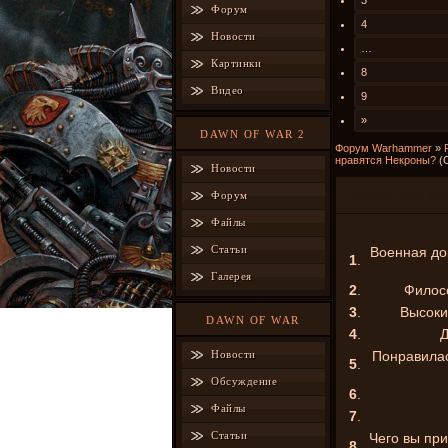
3
Форум
4
Новости
…
Картинки
8
Видео
9
»
DAWN OF WAR 2
Форум Warhammer
»
нравятся Некроны?
(
Новости
Почему вам нр
Форум
Файлы
Статьи
Военная док
1
.
Галерея
2
.
Филосо
3
.
Высоки
DAWN OF WAR
4
.
Д
Новости
Понравилас
5
.
Обсуждение
6
.
Файлы
7
.
Статьи
Чего вы при
8
.