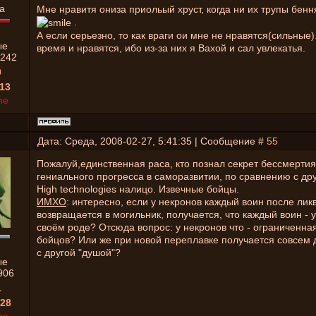
Мне нравитя ониза приольый хруст, когда ни их трупы бенн
.
А если серьезно, то как враги ои мне не нравятся(сильные)
ые
время и нравятся, ибо из-за них я Вахой и сал увлекатья.
242
0
13
ne
Дата: Среда, 2008-02-27, 5:41:35 | Сообщение #
55
Пожалуй,единственная раса, кто познал секрет бессмертия
гениального прогресса в саморазвитии, по сравнению с др
High technologies налицо. Извечные бойцы.
ИМХО
: интересно, если у некронов каждый воин после лик
возвращается в могильник, получается, что каждый воин - 
своём роде? Отсюда вопрос: у некронов что - ограниченна
бойцов? Или же при новой переплавке получается совсем 
с другой "душой"?
ые
906
1
28