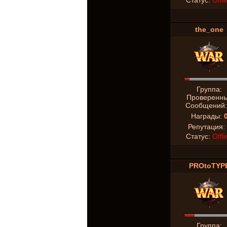
Статус:
Offli
the_one
Группа:
Проверенн
Сообщений
Награды:
Репутация:
Статус:
Offli
PROtoTYP
Группа: