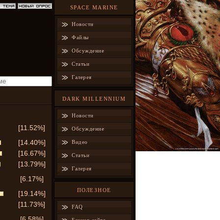
SPACE MARINE
Новости
Файлы
Обсуждение
Статьи
Галерея
DARK MILLENNIUM
Новости
[11.52%]
Обсуждение
[14.40%]
Видео
[16.67%]
Статьи
[13.79%]
Галерея
[6.17%]
ПОЛЕЗНОЕ
[19.14%]
[11.73%]
FAQ
[6.58%]