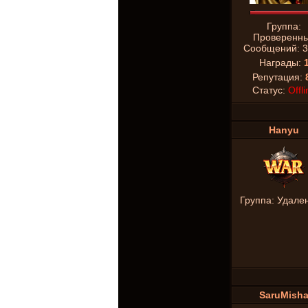
Группа:
Проверенн
Сообщений:
3
Награды:
Репутация:
Статус:
Offli
Hanyu
Группа: Удале
SaruMish