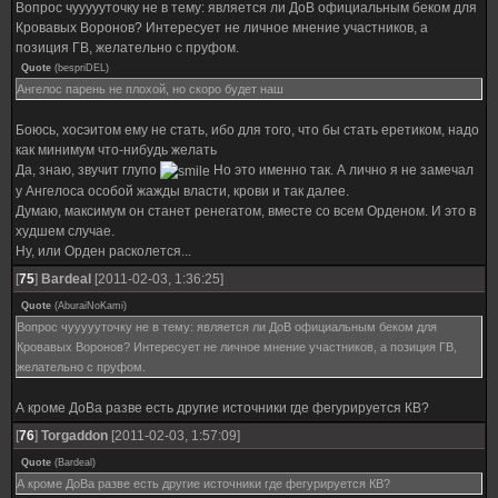
Вопрос чуууууточку не в тему: является ли ДоВ официальным беком для
Кровавых Воронов? Интересует не личное мнение участников, а
позиция ГВ, желательно с пруфом.
Quote
(
bespriDEL
)
Ангелос парень не плохой, но скоро будет наш
Боюсь, хосэитом ему не стать, ибо для того, что бы стать еретиком, надо
как минимум что-нибудь желать
Да, знаю, звучит глупо
Но это именно так. А лично я не замечал
у Ангелоса особой жажды власти, крови и так далее.
Думаю, максимум он станет ренегатом, вместе со всем Орденом. И это в
худшем случае.
Ну, или Орден расколется...
[
75
]
Bardeal
[2011-02-03, 1:36:25]
Quote
(
AburaiNoKami
)
Вопрос чуууууточку не в тему: является ли ДоВ официальным беком для
Кровавых Воронов? Интересует не личное мнение участников, а позиция ГВ,
желательно с пруфом.
А кроме ДоВа разве есть другие источники где фегурируется КВ?
[
76
]
Torgaddon
[2011-02-03, 1:57:09]
Quote
(
Bardeal
)
А кроме ДоВа разве есть другие источники где фегурируется КВ?