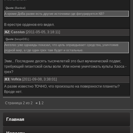
Quote
(
Bardeal
)
А кроме ДоВа разве есть другие источники где фегурируется КВ?
В ерестре орденов его видел.
[
82
]
Cassius
[2011-05-05, 3:18:11]
Quote
(
bespriDEL
)
Ангелос уже однажды показал, что цель оправдывает средства, уничтожив
родной мир, а где один грех там будет и остальные.
Эмм... Последние десять тысячелетий это был мученический подвиг,
требующий гигантской силы воли. Или нонче уничтожать культы Хаоса -
грех?
[
83
]
Vofkla
[2011-09-08, 3:38:01]
А разве известно ТОЧНО, что произошло на поверхности планеты?
Вроде нет.
Страница
2
из
2
«
1
2
Главная