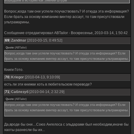
вошедшем в историю как Зимний штурм
Вопрос,когда там они успели поучаствовать? И откуда эта информация?
Если брать за основу компанию винтер ассаут, то там присутствовали
ультрамарины.
Сообщение отредактировал
ABTailor
-
Воскресенье, 2010-03-14, 1:50:42
[
69
]
Zandmar
[2010-03-15, 0:49:52]
Quote
(
ABTailor
)
Вопрос,когда там они успели поучаствовать? И откуда эта информация? Если
брать за основу компанию винтер ассаут, то там присутствовали ультрамарины.
Книги Гото.
[
70
]
Kriegor
[2010-04-13, 9:10:09]
есть ли эти книжки хоть в любительском переводе?
[
71
]
Саблезуб
[2010-04-14, 2:32:29]
Quote
(
ABTailor
)
Вопрос,когда там они успели поучаствовать? И откуда эта информация? Если
брать за основу компанию винтер ассаут, то там присутствовали ультрамарины.
Да,вроде бы они....Cоюз Ангелоса с эльдарами был необходим,иначе бы
хаоты разнесли бы их...