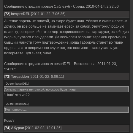
Сообщение отредактировал
Саблезуб
-
Среда, 2010-04-14, 2:32:50
[
72
]
bespreDEL
[2011-01-22, 7:06:35]
Ангелос парень не плохой, но скоро будет наш. Убивая и сжигая ересь в
других, он все больше не замечает ереси за собой. Уничтожил родную
планету, совершил богатое жертвоприношение на тартарусе, освободив
кхорна, путался с эльдарами. Да весь орен воронят заражен ересью, их
бывший магистр тому подтверждение, когда Габриэль станет во главе
ордена, а это неприменно случится, его постигнет, таже участь, уж
поверьтете, Тул знает, знал....
Сообщение отредактировал
bespriDEL
-
Воскресенье, 2011-01-23,
5:42:05
[
73
]
Torgaddon
[2011-01-22, 8:09:11]
Quote
(
bespriDEL
)
Ангелос парень не плохой, но скоро будет наш.
"Наш" это чей?
Quote
(
bespriDEL
)
Тул поверил....
Кому?
[
74
]
Абураи
[2011-02-03, 12:01:35]