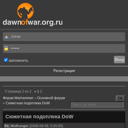
запомнить
Регистрация
.
Страница
2
из
2
«
1
2
Форум Warhammer
»
Основной форум
»
Сюжетная подоплека DoW
Сюжетная подоплека DoW
[
51
]
Wolfranger
[2008-09-06, 5:05:05]