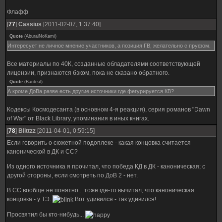
Флафф
[
77
]
Cassius
[2011-02-07, 1:37:40]
Quote
(
AburaiNoKami
)
Интересует не личное мнение участников, а позиция ГВ, желательно с пруфом.
Все материалы по 40К, созданные обладателями соответствующей
лицензии, признаются бэком, пока не сказано обратного.
Quote
(
Bardeal
)
А кроме ДоВа разве есть другие источники где фегурируется КВ?
Кодексы Космодесанта (в основном 4-я реакция), серия романов "Dawn
of War" от Black Library, упоминания в иных книгах.
[
78
]
Blittzz
[2011-04-01, 0:59:15]
Если говорить о сюжетной подоплеке - какая концовка считается
канонической в ДК и СС?
Из одного источника я прочитал, что победа КД в ДК - каноническая; с
другой стороны, если смотреть по ДоВ 2 - нет.
В СС вообще не понятно... тоже где-то вычитал, что каноническая
концовка - у ТЭ.
Вот удивился - так удивился!
Просвятил бы кто-нибудь...