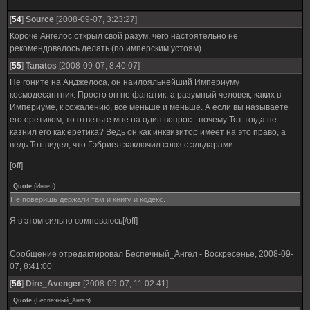
[
54
]
Source
[2008-09-07, 3:23:27]
Короче Ангелос открыл свой разум, чего настоятельно не
рекомендовалось делать.(по имперским устоям)
[
55
]
Tanatos
[2008-09-07, 8:40:07]
Не гоните на Анджелоса, он наилояльнейший Империуму
космодесантник. Просто он не фанатик, а разумный человек, каких в
Империуме, к сожалению, всё меньше и меньше. А если вы называете
его еретиком, то ответьте мне на один вопрос - почему Тот тогда не
казнил его как еретика? Ведь он как инквизитор имеет на это право, а
ведь Тот видел, что Гэбриел заключил союз с эльдарами.
[off]
Quote
(
Интел
)
Не поверишь держали там и книгу и кодекс.
Я в этом сильно сомневаюсь[/off]
Сообщение отредактировал
Беспечный_Ангел
-
Воскресенье, 2008-09-
07, 8:41:00
[
56
]
Dire_Avenger
[2008-09-07, 11:02:41]
Quote
(
Беспечный_Ангел
)