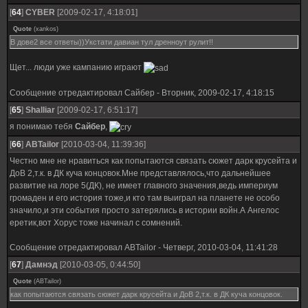
[
64
]
CYBER
[2009-02-17, 4:18:01]
Quote
(
xankos
)
В дове2 все ответы))Укстати давиан тул дренноут рулит!!
Щет... люди уже кампанию играют
Сообщение отредактировал
Сайбер
-
Вторник, 2009-02-17, 4:18:15
[
65
]
Shalliar
[2009-02-17, 6:51:17]
я понимаю тебя
Сайбер
,
[
66
]
ABTailor
[2010-03-04, 11:39:36]
Честно мне не нравиться как попытаются связать сюжет дарк крусейта и
ДоВ 2,т.к. в ДК куча концовок.Мне представлялось,что дальнейшее
развитие на лоре 5(ДК), не имеет главного значения,ведь империум
громаден и его история тоже,и кто там выиграл на планете не особо
значило,и эти события просто затерялись в истории войн.А Ангелос
еретик,вот Хорус тоже начинал с сомнений.
Сообщение отредактировал
ABTailor
-
Четверг, 2010-03-04, 11:41:28
[
67
]
Дамнэд
[2010-03-05, 0:44:50]
Quote
(
ABTailor
)
как попытаются связать сюжет дарк крусейта и ДоВ 2,т.к. в ДК куча концовок.