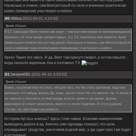
Насколько я помню, сам Вект(который по силе и влиянию практически
равен примархам) участвовал в набеге.
[
80
]
Blittzz
[2011-04-01, 4:10:42]
Quote
(
Абураи
)
В СС командор КВ(не помню как зовут - там все персонажи не запоминающиеся)
проиграл, об этом вроде говорил Цирус. А у ТЭ, насколько мне кажется, было
наибольшее количество сил под рукой. Насколько я помню, сам Вект(который по
силе и влиянию практически равен примархам) участвовал в набеге.
Архон Тарил его звать. И да, Вект там присутствовал, а потом смылся -
когда запахло жареным. Как и положено ТЭ.
[
81
]
bespreDEL
[2011-04-14, 6:53:02]
Quote
(
Абураи
)
Боюсь, хосэитом ему не стать, ибо для того, что бы стать еретиком, надо как
минимум что-нибудь желать Да, знаю, звучит глупо Но это именно так. А лично я
не замечал у Ангелоса особой жажды власти, крови и так далее. Думаю,
максимум он станет ренегатом, вместе со всем Орденом. И это в худшем
случае. Ну, или Орден расколется...
Историю Артаса знаешь? Здесь тоже самое. Благими намерениями
вымощена дорога в ад. Ангелос уже однажды показал, что цель
оправдывает средства, уничтожив родной мир, а где один грех там будет
и остальные.