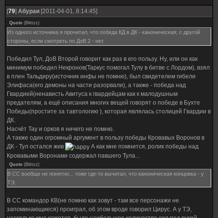
[
79
]
Абураи
[2011-04-01, 8:14:45]
Quote
(
Blittzz
)
Из одного источника я прочитал, что победа КД в ДК - каноническая; с другой
стороны, если смотреть по ДоВ 2 - нет.
Победил Тул, ДоВ Второй говорит как раз в его пользу. Ну, или он как
минимум победил Некронов(Таркус помогал Тулу в битве с Лордом), взял
в плен Тальдиру(источник инфы не помню), был свидетелем гибели
Элифаса(его демоны на части разорвали), а также - победа над
Гвардией(ненависть Авитуса к гвардейцам как к малодушным
предателям, а ещё описания многих вещей говорят о победе в Бухте
Победы(простите за тавтологию ), которая являлась столицей Гвардии в
ДК.
Насчёт Тау и орков я ничего не помню.
А также один огромный аргумент в пользу победы Кровавых Воронов в
ДК - Тул остался жив
А как мне помнится, ролик победы над
Кровавыми Воронами содержал павшего Тула...
Quote
(
Blittzz
)
В СС вообще не понятно... тоже где-то вычитал, что каноническая концовка - у
ТЭ.
В СС командор КВ(не помню как зовут - там все персонажи не
запоминающиеся) проиграл, об этом вроде говорил Цирус. А у ТЭ,
насколько мне кажется, было наибольшее количество сил под рукой.