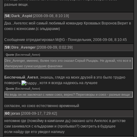
разные вещи.
[
58
]
Dark_Aspid
[2008-09-08, 8:10:19]
Даа...Ангелос мой самый любимый командир Кровавых Воронов.Верит в
союз с ксеносами.(с эльдарами)
Сообщение отредактировал
M@G
-
Понедельник, 2008-09-08, 8:10:45
[
59
]
Dire_Avenger
[2008-09-09, 0:02:39]
Quote
(
Беспечный_Ангел
)
Dire_Avenger, именно, более того это сказал Серый Рыцарь. Не думай, что все в
Империуме сумасшедшие фанатики
Беспечный_Ангел
, знаешь, глядя на моих друзей в это было трудно
поверить
, хотя я всегда надеюсь на лучшее
Quote
(
Беспечный_Ангел
)
Но ведь он не заключал с ними союз, верно? Переговоры и союз - разные вещи
согласен, но союз естественно временный
[
60
]
joras
[2008-09-17, 7:29:42]
непомню где (помойму в кампании дц) сказано што Ангелос в детстве
сам занимался с ельдарами и (пробывал?) смотреть в будущее
если найду где ето увидел напишу