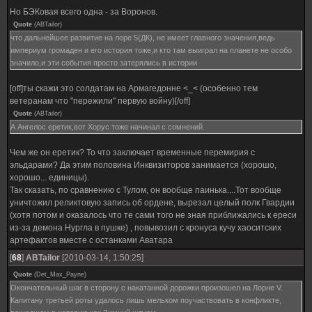
Но БЭКовая всего одна - за Воронов.
Quote
(
ABTailor
)
что дальнейшее развитие на лоре 5(ДК), не имеет главного значения,ведь
империум громаден и его история тоже,и кто там выиграл на планете не особо
значило,и эти события просто затерялись в истории
[off]ты скажи это солдатам на Армагедонне <_< (особенно тем
ветеранам что "пережили" первую войну)[/off]
Quote
(
ABTailor
)
А Ангелос еретик,вот Хорус тоже начинал с сомнений.
Чем же он еретик? То что заключает временные перемирия с
эльдарами? Да этим половина Инквизиторов занимается (хорошо,
хорошо... единицы).
Так сказать, по сравнению с Тулом, он вообще паинька....Тот вообще
уничтожил реликтовую запись об ордене, вырезал целый полк Гвардии
(хотя потом и оказалось что те сами того не зная приближались к ереси
из-за демона Нургла в пушке) , повывозил с кронуса кучу хаоситских
артефактов вместе с останками Аватара
[
68
]
ABTailor
[2010-03-14, 1:50:25]
Quote
(
Det_Max_Payne
)
Окончательный шаг в сторону с накатанной дорожки произошел на Лорне V.
Капитану третьей роты удалось лишь мельком поучаствовать в конфликте,