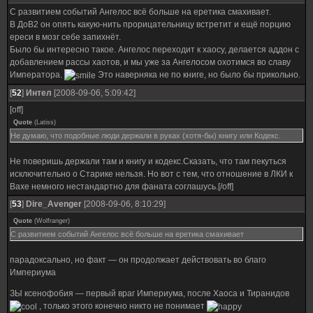
C развитием событий Ангелос всё больше на еретика смахивает.
В ДоВ2 он опять какую-нить прорицательницу встретит и ещё порцию
ереси в мозг себе запихнёт.
Было бы интересно такое. Ангелос переходит к хаосу, делается аддон с
добавлением рассы хаотов, и мы уже за Ангелосом охотимся во славу
Императора.
Это наверняка не по книге, но было бы прикольно.
[
52
]
Интел
[2008-09-06, 5:09:42]
[off]
Quote
(
Latiss
)
Не думаю, что подобные люди держали в руках (хотя-бы) книгу или Кодекс.
Не поверишь держали там и книгу и кодекс.Сказать, что там пекуться
исключительно о Старике нельзя. Но вот с тем, что отношение в ЛКИ к
Вахе немного нестандартно для фаната соглашусь.[/off]
[
53
]
Dire_Avenger
[2008-09-06, 8:10:29]
Quote
(
Wolfranger
)
C развитием событий Ангелос всё больше на еретика смахивает
парадоксально, но факт — он продолжает действовать во благо
Империума
ЗЫ ксенофобия — первый враг Империума, после Хаоса и Тиранидов
, только этого конечно никто не понимает