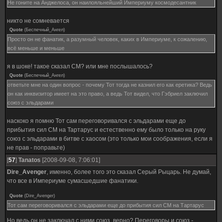
Не гоните на Анджелоса, он наилояльнейший Империуму космодесантник
никто не сомневается
Quote
(
Беспечный_Ангел
)
Просто он не фанатик, а разумный человек, каких в Империуме, к сожалению,
всё меньше и меньше
я в шоке! такое сказал СМ? или мне послышалось?
Quote
(
Беспечный_Ангел
)
ответьте мне на один вопрос - почему Тот тогда не казнил его как еретика? Ведь
он как инквизитор имеет на это право, а ведь Тот видел, что Гэбриел заключил
союз с эльдарами
наскоко я помню Тот сам переговоривался с эльдарами еще до
прибытия сил СМ на Тартарус и естественно ему было только на руку
союз с эльдарами в битве с хаосом (это только мои соображения, если я
не прав - поправьте)
[
57
]
Tanatos
[2008-09-08, 7:06:01]
Dire_Avenger
, именно, более того это сказал Серый Рыцарь. Не думай,
что все в Империуме сумасшедшие фанатики.
Quote
(
Dire_Avenger
)
Тот сам переговоривался с эльдарами еще до прибытия сил СМ на Тартарус
Но ведь он не заключал с ними союз, верно? Переговоры и союз -