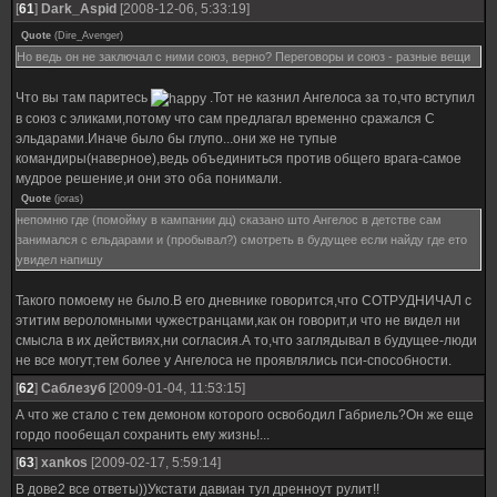
[
61
]
Dark_Aspid
[2008-12-06, 5:33:19]
Quote
(
Dire_Avenger
)
Но ведь он не заключал с ними союз, верно? Переговоры и союз - разные вещи
Что вы там паритесь
.Тот не казнил Ангелоса за то,что вступил
в союз с эликами,потому что сам предлагал временно сражался С
эльдарами.Иначе было бы глупо...они же не тупые
командиры(наверное),ведь объединиться против общего врага-самое
мудрое решение,и они это оба понимали.
Quote
(
joras
)
непомню где (помойму в кампании дц) сказано што Ангелос в детстве сам
занимался с ельдарами и (пробывал?) смотреть в будущее если найду где ето
увидел напишу
Такого помоему не было.В его дневнике говорится,что СОТРУДНИЧАЛ с
этитим вероломными чужестранцами,как он говорит,и что не видел ни
смысла в их действиях,ни согласия.А то,что заглядывал в будущее-люди
не все могут,тем более у Ангелоса не проявлялись пси-способности.
[
62
]
Саблезуб
[2009-01-04, 11:53:15]
А что же стало с тем демоном которого освободил Габриель?Он же еще
гордо пообещал сохранить ему жизнь!...
[
63
]
xankos
[2009-02-17, 5:59:14]
В дове2 все ответы))Укстати давиан тул дренноут рулит!!