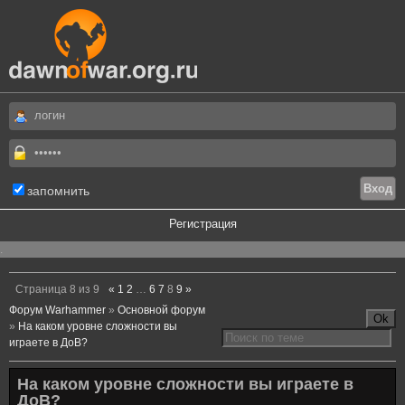
запомнить
Регистрация
.
Страница
8
из
9
«
1
2
…
6
7
8
9
»
Форум Warhammer
»
Основной форум
»
На каком уровне сложности вы
играете в ДоВ?
На каком уровне сложности вы играете в
ДоВ?