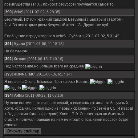
преимущества (140% прирост ресурсов) получается самое то.
[
390
]
VelaS
[2011-07-02, 5:28:35]
Безумный. НУ или крайний хардкор Безумный с Быстрым стартом)
З.Ы. За некоторые расы безумный жесть. За Другие же нуб.
Сообщение отредактировал
VelaS
-
Суббота, 2011-07-02, 5:31:49
[
391
]
Ayane
[2011-07-06, 11:18:13]
На безумном.
[
392
]
Xtream
[2011-08-13, 7:40:16]
Под настроение,но больше всего на среднем
[
393
]
RONN1_MC
[2011-08-16, 6:17:14]
Я играю на Очень Тяжелом .Против всех Всеми..
[
394
]
Vofkla
[2011-08-22, 11:02:16]
Ну если скирмиш, то очень тяжелый, а если коллективка, то безумный.
Хотя, когда как. Помню одно из первых сражений по сетке в СС. Я (гвард)
+ Элд против Компы (средние) Хаос + Т Э. Он поставил на быстрый
старт. Я подумал (раньше на нем не играл) о том, какой простой будет
схватка.