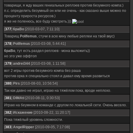
товарищи, я жду ваших гениальных реплэев против безумного компа:)
п.с. определить безумный он или не очень - как сказано выше можно по
проценту прироста ресурсов.)
я же не поленюсь, все буду смотреть.)))
[
377
]
6paBo
[2010-03-07, 7:11:10]
Товарищ
Polifemus
, стучи в асю кину любые реплеи на твой вкус)
[
378
]
Polifemus
[2010-03-08, 5:44:41]
6paBo
, тут есть раздел реплэев - мона выложить))
но это уже оффтоп
[
379
]
andrei344
[2010-03-08, 1:11:58]
вот 2 игры против безумного компа без раша
против орка я специально стоял и давал ему время развиться
[
380
]
Pirs
[2010-08-03, 10:56:54]
Так как давно не играл, играю на тяжёлом пока, вроде неплохо.
[
381
]
DIMAti
[2010-08-11, 0:30:53]
Играю на беумном в команде с другом по локальной сети. Очень весело.
[
382
]
Искажение
[2010-08-22, 11:20:17]
Пока тяжёлый уровень сложности.
[
383
]
AngelRipper
[2010-09-05, 7:17:08]