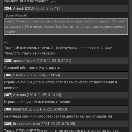
средний, ибо я не хардкорщик
[
384
]
Arioch
[2010-09-07, 3:58:41]
Quote
(
Pr1marH
)
комп ТЭ выносится нормально и без раша или даже жесткого хараса...Он тупой
до ужаса его БО и микро никакое.Всю базу пытается застроить концлагерями и
генами
+1
Тяжелый или очень тяжелый. На безумном не пробовал. А ниже
тяжелого играть не интересно.
[
385
]
apostol{грех}
[2010-11-23, 5:37:21]
Средний ибо только учусь играть
[
386
]
STARS
[2010-11-24, 7:38:50]
Играю на любом уровне сложности в зависимости от настроения и
времени.
[
387
]
Adanos
[2010-11-25, 3:13:24]
Играю на безумном или очень тяжелом.
[
388
]
bespreDEL
[2011-01-22, 6:38:53]
безумный орки или хаос становятся деиствительно страшными
[
389
]
firazveuskarron
[2011-06-22, 6:26:05]
Только БЕЗУМИЕ!!! Без модов комп очень туп в тактике,но за счет его