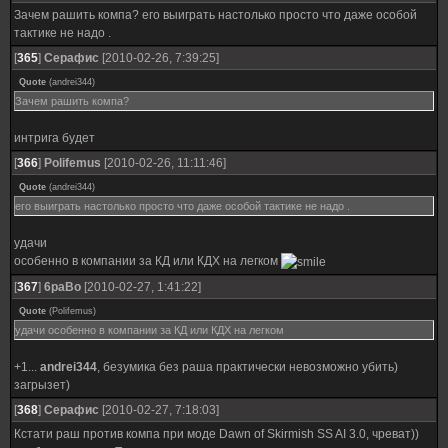
Зачем рашить компа? его выиграть настолько просто что даже особой
тактике не надо .
[
365
]
Серафис
[2010-02-26, 7:39:25]
Quote
(
andrei344
)
Зачем рашить компа?
интрига будет
[
366
]
Polifemus
[2010-02-26, 11:11:46]
Quote
(
andrei344
)
его выиграть настолько просто что даже особой тактике не надо .
удачи
особенно в компании за КД или КДХ на легком
[
367
]
6paBo
[2010-02-27, 1:41:22]
Quote
(
Polifemus
)
удачи особенно в компании за КД или КДХ на легком
+1...
andrei344
, безумика без раша практически невозможно убить)
загрызет)
[
368
]
Серафис
[2010-02-27, 7:18:03]
Кстати раш против компа при моде Dawn of Skirmish SS AI 3.0, чреват))