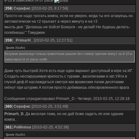
8-10 в зависимости от расы
[
358
]
Серафис
[2010-02-25, 8:17:59]
Просто не надо трогать компа, если не уверен, когда ты его атакуешь он
автоматически на т2 прыгает а через минуту и на т3
мысль дня: "Делаешь-не бойся! Боишся - не делай! Не будешь делать-
погибнешь! " Тэмуджин
[
359
]
_PrimarH_
[2010-02-25, 12:27:51]
Quote
(
6paBo
)
Безумик выносицо толька грамотным рашом без слива) причем минут за 8-10 в
зависимости от расы smile
Даже чуть быстрей.Хотя есть еще один вариант доступный в игре за ИГ.
Создать несокрушимую крепость с турами , василисками и хвт.Уйти в
глухой деф.И наслаждаться смотря как вражеские пачки десятками
гибнут при штурме.А потом просто добиваешь обескровленного врага
Сообщение отредактировал
Primarh_D
-
Четверг, 2010-02-25, 12:28:18
[
360
]
Серафис
[2010-02-25, 3:51:49]
Primarh_D
, Да веселая тема, но не дай боже задеть лп или здание
компа..
[
361
]
Polifemus
[2010-02-25, 4:52:39]
Quote
(
6paBo
)