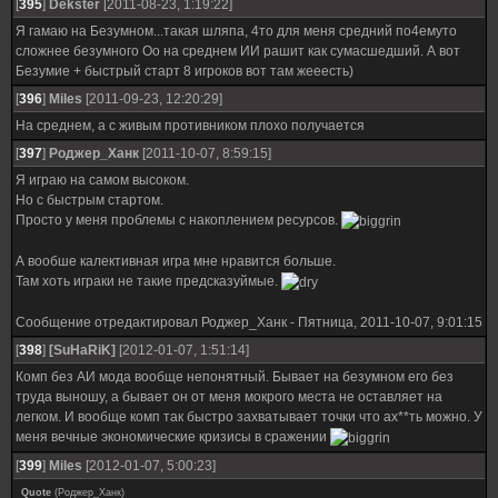
[
395
]
Dekster
[2011-08-23, 1:19:22]
Я гамаю на Безумном...такая шляпа, 4то для меня средний по4емуто
сложнее безумного Оо на среднем ИИ рашит как сумасшедший. А вот
Безумие + быстрый старт 8 игроков вот там жееесть)
[
396
]
Miles
[2011-09-23, 12:20:29]
На среднем, а с живым противником плохо получается
[
397
]
Роджер_Ханк
[2011-10-07, 8:59:15]
Я играю на самом высоком.
Но с быстрым стартом.
Просто у меня проблемы с накоплением ресурсов.
А вообше калективная игра мне нравится больше.
Там хоть играки не такие предсказуймые.
Сообщение отредактировал
Роджер_Ханк
-
Пятница, 2011-10-07, 9:01:15
[
398
]
[SuHaRiK]
[2012-01-07, 1:51:14]
Комп без АИ мода вообще непонятный. Бывает на безумном его без
труда выношу, а бывает он от меня мокрого места не оставляет на
легком. И вообще комп так быстро захватывает точки что ах**ть можно. У
меня вечные экономические кризисы в сражении
[
399
]
Miles
[2012-01-07, 5:00:23]
Quote
(
Роджер_Ханк
)