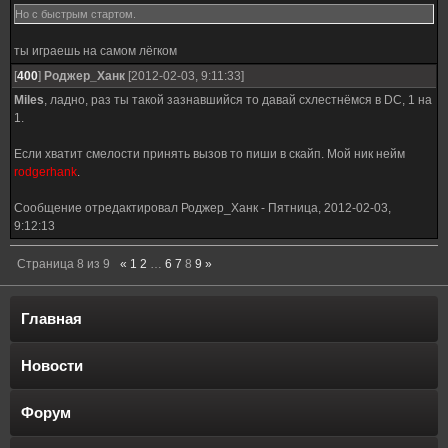
Но с быстрым стартом.
ты играешь на самом лёгком
[
400
]
Роджер_Ханк
[2012-02-03, 9:11:33]
Miles
, ладно, раз ты такой зазнавшийся то давай схлестнёмся в DC, 1 на
1.
Если хватит смелости принять вызов то пиши в скайп. Мой ник нейм
rodgerhank
.
Сообщение отредактировал
Роджер_Ханк
-
Пятница, 2012-02-03,
9:12:13
Страница
8
из
9
«
1
2
…
6
7
8
9
»
Главная
Новости
Форум