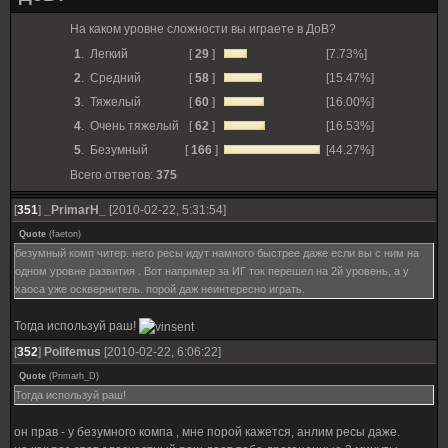
На каком уровне сложности вы играете в ДоВ?
1
.
Легкий
[
29
]
[7.73%]
2
.
Средний
[
58
]
[15.47%]
3
.
Тяжелый
[
60
]
[16.00%]
4
.
Очень тяжелый
[
62
]
[16.53%]
5
.
Безумный
[
166
]
[44.27%]
Всего ответов:
375
[
351
]
_PrimarH_
[2010-02-22, 5:31:54]
Quote
(
faeton
)
безумный комп читер. него ресы идут намного быстрее даже если вы с ним на
одном уровне развития . Вот например за ИГ ток перешел на 2й уровень, а у
хаоса уже осквернитель. порой даж неинтересно играть.
Тогда используй раш!
[
352
]
Polifemus
[2010-02-22, 6:06:22]
Quote
(
Primarh_D
)
Тогда используй раш!
он прав - у безумного компа , мне порой кажется, анлим ресы даже.