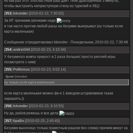
но как раз этот злосчастный раш дает тебе драгоценные 3 минуты,
чтобы выстроить неприступную стену из турелей и ХБ))
[
353
]
Iskonder
[2010-02-22, 7:30:02]
За ИГ гренками,гренками надо
я так часто против любой расы на безумке выигрывал (ну только если
карта маленькая)
Сообщение отредактировал
Iskonder
-
Понедельник, 2010-02-22, 7:30:48
[
354
]
andrei344
[2010-02-23, 4:15:34]
У безумного компа прирост в 2 раза больше( просто реплей игры
посмотрите с ним)
[
355
]
Polifemus
[2010-02-23, 9:02:14]
Quote
(
Iskonder
)
ну только если карта маленькая)
если карта маленькая можно фк и 1 взводом штурмовиков тааак
зарашить.))
[
356
]
Iskonder
[2010-02-23, 9:10:55]
Ну да, рабов режешь и все дела
[
357
]
6paBo
[2010-02-25, 2:45:45]
Безумик выносицо толька грамотным рашом без слива) причем минут за