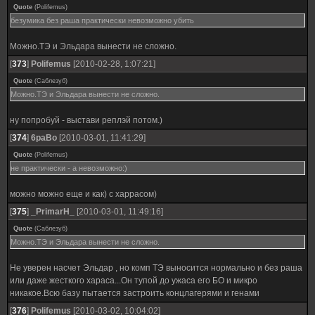
Quote
(
Polifemus
)
безумика без раша практически невозможно убить
Можно.ТЭ и Эльдара вынести не сложно.
[
373
]
Polifemus
[2010-02-28, 1:07:21]
Quote
(
Саблезуб
)
Можно.ТЭ и Эльдара вынести не сложно.
ну попробуй - выстави реплэй потом.)
[
374
]
6paBo
[2010-03-01, 11:41:29]
Quote
(
Polifemus
)
не практически - а невозможно:)
можно можно еще и как) с харрасом)
[
375
]
_PrimarH_
[2010-03-01, 11:49:16]
Quote
(
Саблезуб
)
Можно.ТЭ и Эльдара вынести не сложно.
Не уверен насчет Эльдар , но комп ТЭ выносится нормально и без раша
или даже жесткого хараса...Он тупой до ужаса его БО и микро
никакое.Всю базу пытается застроить концлагерями и генами
[
376
]
Polifemus
[2010-03-02, 10:04:02]