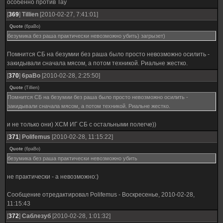
особенно против Тау
[
369
]
Tillien
[2010-02-27, 7:41:01]
Quote
(
6paBo
)
безумика без раша практически невозможно убить) загрызет)
Помнится СБ на безумии без раша было просто невозможно осилить -
закидывали сначала мясом, а потом техникой. Риальне жестко.
[
370
]
6paBo
[2010-02-28, 2:25:50]
Quote
(
Tillien
)
Помнится СБ на безумии без раша было просто невозможно осилить -
закидывали сначала мясом, а потом техникой. Риальне жестко.
и не только они) ХСМ ИГ СБ с остальными полегче))
[
371
]
Polifemus
[2010-02-28, 11:15:22]
Quote
(
6paBo
)
безумика без раша практически невозможно убить
не практически - а невозможно:)
Сообщение отредактировал
Polifemus
-
Воскресенье, 2010-02-28,
11:15:43
[
372
]
Саблезуб
[2010-02-28, 1:01:32]