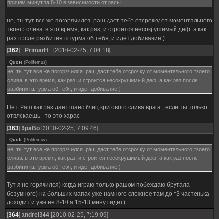
причем минут за 8-10 в зависимости от расы
не, ты тут все же погорячился. раш даст тебе отсрочку от моментального
твоего слива. в это время, как раз, и строится несокрушимый деф. а как
раз после разбития штурма об тебя, и идет добивание.)
[
362
]
_PrimarH_
[2010-02-25, 7:04:18]
Quote
(
Polifemus
)
не, ты тут все же погорячился. раш даст тебе отсрочку от моментального твоего
слива. в это время, как раз, и строится несокрушимый деф. а как раз после
разбития штурма об тебя, и идет добивание.)
Нет. Раш как раз дает шанс блиц кригового слива врага , если ты только
отвлекаешь - то это харас
[
363
]
6paBo
[2010-02-25, 7:09:46]
Quote
(
Polifemus
)
не, ты тут все же погорячился. раш даст тебе отсрочку от моментального твоего
слива. в это время, как раз, и строится несокрушимый деф. а как раз после
разбития штурма об тебя, и идет добивание.)
Тут я не горячился) когда играю только рашом побеждаю брутала
безумного) на больших мапах уже намного сложнее там до т3 частенька
доходит и уже не 8-10 а 15-18 минут идет)
[
364
]
andrei344
[2010-02-25, 7:19:09]