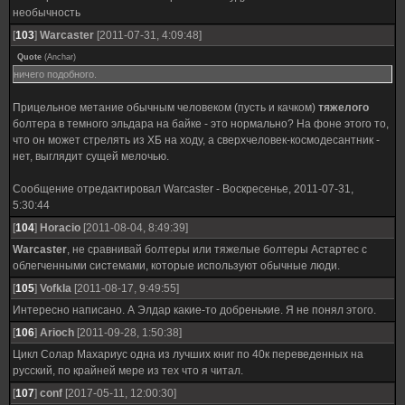
необычность
[
103
]
Warcaster
[2011-07-31, 4:09:48]
Quote
(
Anchar
)
ничего подобного.
Прицельное метание обычным человеком (пусть и качком)
тяжелого
болтера в темного эльдара на байке - это нормально? На фоне этого то,
что он может стрелять из ХБ на ходу, а сверхчеловек-космодесантник -
нет, выглядит сущей мелочью.
Сообщение отредактировал
Warcaster
-
Воскресенье, 2011-07-31,
5:30:44
[
104
]
Horacio
[2011-08-04, 8:49:39]
Warcaster
, не сравнивай болтеры или тяжелые болтеры Астартес с
облегченными системами, которые используют обычные люди.
[
105
]
Vofkla
[2011-08-17, 9:49:55]
Интересно написано. А Элдар какие-то добренькие. Я не понял этого.
[
106
]
Arioch
[2011-09-28, 1:50:38]
Цикл Солар Махариус одна из лучших книг по 40к переведенных на
русский, по крайней мере из тех что я читал.
[
107
]
conf
[2017-05-11, 12:00:30]