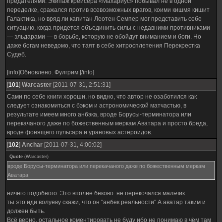
предателями. Экипаж крейсера «Махариус» побывал не в одной
переделке, сражался против всевозможных врагов, коими кишмя кишит
Галактика, но вряд ли капитан Леотен Семпер мог представить себе
ситуацию, когда придется объединить силы с недавними противниками
— эльдарами — в борьбе, которую не обойдут вниманием и боги. Но
даже богам неведомо, что таят в себе хитросплетения Перекрестка
Судеб.
[info]Обновлено. Фулгрим.[/info]
[
101
]
Warcaster
[2011-07-31, 2:51:31]
Сами по себе книги хороши, но видно, что автор не озаботился как
следует ознакомиться с бэком и астрономической матчастью, в
результате имеем много анбэка, вроде Борусы-терминатора или
перекачаного даже по божественным меркам Аватара и просто бреда,
вроде фонящего пульсара и урановых астероидов.
[
102
]
Anchar
[2011-07-31, 4:00:02]
Quote
(
Warcaster
)
вроде Борусы-терминатора или перекачаного даже по божественным меркам
Аватара
ничего подобного. Это вполне беково. не перекочался мальчик.
ты это иди волуеву скажи, что он "анбек реальности" А аватар таким и
должен быть.
Всё верно. остальное коментировать не буду ибо не понимаю в чём там