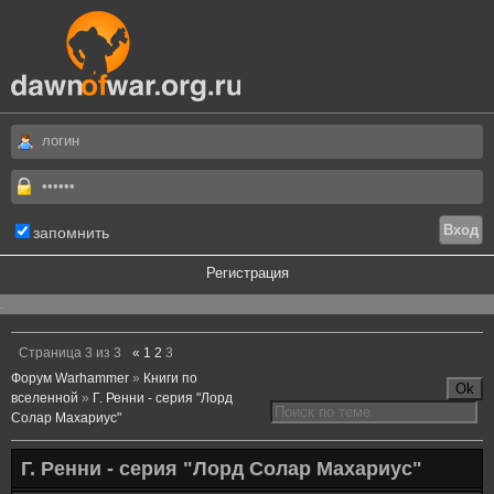
запомнить
Регистрация
.
Страница
3
из
3
«
1
2
3
Форум Warhammer
»
Книги по
вселенной
»
Г. Ренни - серия "Лорд
Солар Махариус"
Г. Ренни - серия "Лорд Солар Махариус"