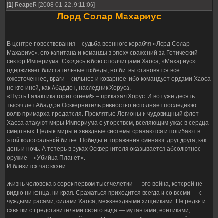
[
1
]
ReapeR
[2008-01-22, 9:11:06]
Лорд Солар Махариус
В центре повествования – судьба военного корабля «Лорд Солар
Махариус», его капитана и команды в эпоху сражений за Готический
сектор Империума. Сходясь в бою с полчищами Хаоса, «Махариус»
одерживает блистательные победы, но битвы становятся все
ожесточеннее, враги – сильнее и коварнее, ибо командует ордами Хаоса
не кто иной, как Абаддон, наследник Хоруса.
«Пусть Галактика горит огнем!» – приказал Хорус. И вот уже десять
тысяч лет Абаддон Осквернитель ревностно исполняет последнюю
волю примарха-предателя. Проклятые Легионы и чудовищный флот
Хаоса атакуют миры Империума с упорством, вселяющим ужас в сердца
смертных. Целые миры и звездные системы сражаются и погибают в
этой колоссальной битве. Победы и поражения сменяют друг друга, как
день и ночь. А теперь в руках Осквернителя оказывается абсолютное
оружие – «Убийца Планет».
И близится час казни…
Жизнь человека в сорок первом тысячелетии — это война, которой не
видно ни конца, ни края. Сражаться приходится всегда и со всеми — с
чуждыми расами, силами Хаоса, межзвездными хищниками. Не редки и
схватки с представителями своего вида — мутантами, еретиками,