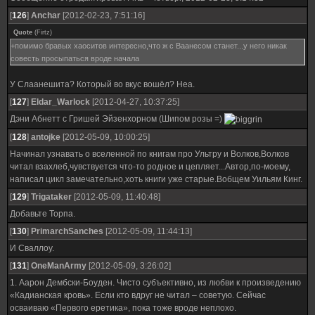
[
126
]
Anchar
[2012-02-23, 7:51:16]
Quote
(
Firtz
)
+помимо бравых хаоситов интересно,что ж с Ваанесом станет...у него никак
совесть просыпаться вроде начала
У Слаанешита? Который во вкус вошёл? Неа.
[
127
]
Eldar_Warlock
[2012-04-27, 10:37:25]
Дэни Абнетт с Гришей Эйзенхорном (Шипом розы =)
[
128
]
antojke
[2012-05-09, 10:00:25]
Начинал узнавать о вселенной по книгам про Ультру и Волков,Волков
читал взахлеб,чувствуется что-то родное и цепляет...Автор,по-моему,
написал цикл замечательно,хоть книги уже старые.Вобщем Уильям Кинг.
[
129
]
Trigataker
[2012-05-09, 11:40:48]
Добавьте Торпа.
[
130
]
PrimarchSanches
[2012-05-09, 11:44:13]
И Сваллоу.
[
131
]
OneManArmy
[2012-05-09, 3:26:02]
1. Аарон Дембски-Боуден. Чисто субъективно, из любви к произведению
«Кадианская кровь». Если кто вдруг не читал – советую. Сейчас
осваиваю «Первого еретика», пока тоже вроде неплохо.