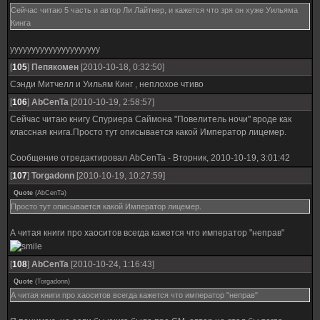
Сейчас читаю 5 часть и автор Ли Лайтнер, и кажется что зря он хуже Уильяма
Кинга
ууууууууууууууууууууу
[
105
]
Пепякомен
[2010-10-18, 0:32:50]
Сэнди Митчелл и Уильям Кинг , неплохое чтиво
[
106
]
AbCenTa
[2010-10-19, 2:58:57]
Сейчас читаю книгу Спуриера Саймона "Повелитель ночи" вроде как
классная книга.Просто тут описывается какой Император лицемер.
Сообщение отредактировал
AbCenTa
-
Вторник, 2010-10-19, 3:01:42
[
107
]
Torgadonn
[2010-10-19, 10:27:59]
Quote
(
AbCenTa
)
Просто тут описывается какой Император лицемер.
А читая книги про хаоситов всегда кажется что император "неправ"
[
108
]
AbCenTa
[2010-10-24, 1:16:43]
Quote
(
Torgadonn
)
А читая книги про хаоситов всегда кажется что император "неправ"