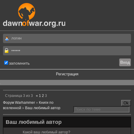
запомнить
Регистрация
.
Страница
3
из
3
«
1
2
3
Форум Warhammer
»
Книги по
вселенной
»
Ваш любимый автор
Ваш любимый автор
Какой ваш любимый автор?