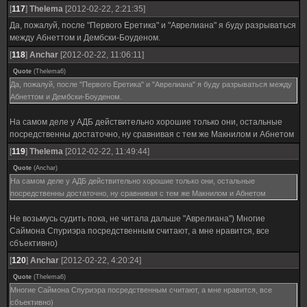
[
117
]
Thelema
[2012-02-22, 2:21:35]
Да, пожалуй, после "Первого Еретика" и "Аврелиана" я буду разрываться
между Абнеттом и Дембски-Боуденом.
[
118
]
Anchar
[2012-02-22, 11:06:11]
Quote
(
Thelema6
)
Да, пожалуй, после "Первого Еретика" и "Аврелиана" я буду разрываться между
Абнеттом и Дембски-Боуденом.
На самом деле у АДБ действительно хорошие только они, остальные
посредственны достаточно, ну сравнивая с тем же Макнилом и Абнетом
[
119
]
Thelema
[2012-02-22, 11:49:44]
Quote
(
Anchar
)
На самом деле у АДБ действительно хорошие только они, остальные
посредственны достаточно, ну сравнивая с тем же Макнилом и Абнетом
Не возьмусь судить пока, не читала дальше "Аврелиана") Многие
Саймона Спуриэра посредственным считают, а мне нравится, все
сбъективно)
[
120
]
Anchar
[2012-02-22, 4:20:24]
Quote
(
Thelema6
)
Многие Саймона Спуриэра посредственным считают, а мне нравится, все
сбъективно)