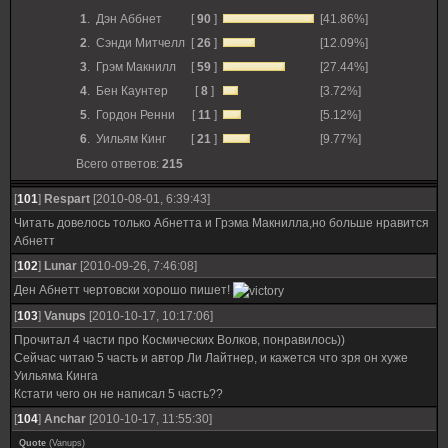
1
.
Дэн Аббнет
[
90
]
[41.86%]
2
.
Сэнди Митчелл
[
26
]
[12.09%]
3
.
Грэм Макнилл
[
59
]
[27.44%]
4
.
Бен Каунтер
[
8
]
[3.72%]
5
.
Гордон Ренни
[
11
]
[5.12%]
6
.
Уильям Кинг
[
21
]
[9.77%]
Всего ответов:
215
[
101
]
Respart
[2010-08-01, 6:39:43]
Читать довелось только Абнетта и Грэма Макнилла,но больше нравится
Абнетт
[
102
]
Lunar
[2010-09-26, 7:46:08]
Ден Абнетт чертовски хорошо пишет!
[
103
]
Vanups
[2010-10-17, 10:17:06]
Прочитал 4 части про Космических Волков, понравилось))
Сейчас читаю 5 часть и автор Ли Лайтнер, и кажется что зря он хуже
Уильяма Кинга
Кстати чего он не написал 5 часть??
[
104
]
Anchar
[2010-10-17, 11:55:30]
Quote
(
Vanups
)