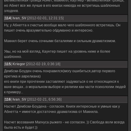
Великолепная троица Абнет, Макнилл, Каутнер - великолепная троица,
но Абнет все же лучше в его книгах никогда не встретишь шаблонных
злодеев.
[
114
]
Ivan_SV
[2012-02-01, 12:31:15]
Ну, у Абнетта к счастью вообще мало чего шаблонного встретишь. Он
пишет очень вразумительно обдуманно и интересно.
Макнил берет очень сочными баталиями и сильным драматизмом.
Увы, но на мой взгляд, Каунтер пишет на уровень ниже и более
шаблонно.
[
115
]
Kriegor
[2012-02-19, 0:36:18]
Дембски-Боуден очень понравился(могу ошибиться,автор первого
еретика и аврелиана)
его книги при прочтении заставляют задуматься о не относящихся к
вахе вещах...о моральном выборе и религии как части психологии людей
к примеру...
[
116
]
Ivan_SV
[2012-02-21, 6:56:36]
Насчет Дембски-Боудена - согласен. Книги интересные и умные как у
Абнетта + имеется достаточно драматизма от Макнила.
Насчет воззвания Магнуса рыжего - не согласен. )) Свобода воли всегда
была есть и будет.))