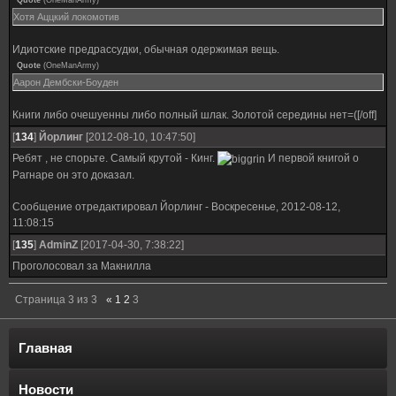
Quote
(
OneManArmy
)
Хотя Аццкий локомотив
Идиотские предрассудки, обычная одержимая вещь.
Quote
(
OneManArmy
)
Аарон Дембски-Боуден
Книги либо очешуенны либо полный шлак. Золотой середины нет=([/off]
[
134
]
Йорлинг
[2012-08-10, 10:47:50]
Ребят , не спорьте. Самый крутой - Кинг.
И первой книгой о
Рагнаре он это доказал.
Сообщение отредактировал
Йорлинг
-
Воскресенье, 2012-08-12,
11:08:15
[
135
]
AdminZ
[2017-04-30, 7:38:22]
Проголосовал за Макнилла
Страница
3
из
3
«
1
2
3
Главная
Новости