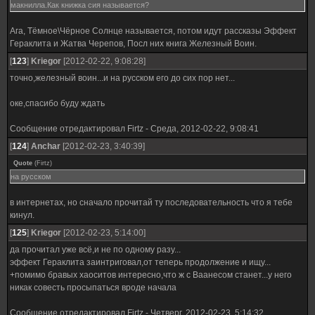
макнилла.Как книжка сия называется?
Ага, Тёмное\Чёрное Солнце называется, потом идут рассказы Эффект
Гераклита и Жатва Черепов, Посл них книга Железный Воин.
[
123
]
Kriegor
[2012-02-22, 9:08:28]
точно,железный воин...и на русском его до сих пор нет...
оке,спасибо буду ждать
Сообщение отредактировал
Firtz
-
Среда, 2012-02-22, 9:08:41
[
124
]
Anchar
[2012-02-23, 3:40:39]
Quote
(
Firtz
)
на русском
в интернетах, но сначало прочитай ту последовательность что я тебе
кинул.
[
125
]
Kriegor
[2012-02-23, 5:14:00]
да прочитал уже всё,и не по одному разу...
эффект Гераклита заинтриговал,от теперь продолжение и ищу...
+помимо бравых хаоситов интересно,что ж с Ваанесом станет...у него
никак совесть просыпаться вроде начала
Сообщение отредактировал
Firtz
-
Четверг, 2012-02-23, 5:14:32