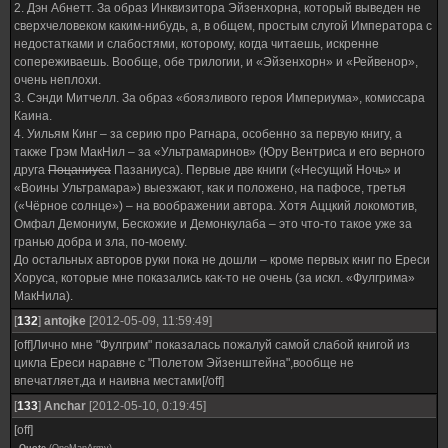
2. Дэн Абнетт. За образ Инквизитора Эйзенхорна, который выведен не
сверхчеловеком каким-нибудь, а, в общем, простым слугой Императора с
недостатками и слабостями, которому, когда читаешь, искренне
сопереживаешь. Вообще, обе трилогии, и «Эйзенхорн» и «Рейвенор»,
очень неплохи.
3. Сэнди Митчелл. За образ «боязливого героя Империума», комиссара
Каина.
4. Уильям Кинг – за серию про Рагнара, особенно за первую книгу, а
также Грэм МакНил – за «Ультрамаринов» (Юру Вентриса и его верного
друга
Поцаниуса
Пазаниуса). Первые две книги («Несущий Ночь» и
«Воины Ультрамара») выезжают, как и положено, на пафосе, третья
(«Чёрное солнце») – на воображении автора. Хотя Аццкий локомотив,
Омфал Демониум, Бескожие и Демонкулаба – это что-то такое уже за
гранью добра и зла, по-моему.
До остальных авторов руки пока не дошли – кроме первых книг по Ереси
Хоруса, которые мне показались как-то не очень (за искл. «Фулгрима»
МакНила).
[
132
]
antojke
[2012-05-09, 11:59:49]
[off]Лично мне "Фулгрим" показалась пожалуй самой слабой книгой из
цикла Ереси наравне с "Полетом Эйзенштейна",вообще не
впечатляет,да и наивна местами[/off]
[
133
]
Anchar
[2012-05-10, 0:19:45]
[off]