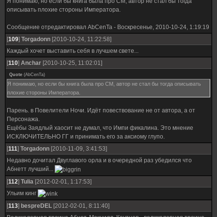
Я понимаю, но если бы книга была про СМ, автор не стал бы тогда
описывать плохие стороны Императора.
Сообщение отредактировал
AbCenTa
-
Воскресенье, 2010-10-24, 1:19:19
[
109
]
Torgadonn
[2010-10-24, 11:22:58]
Каждый хочет выставить себя в лучшем свете...
[
110
]
Anchar
[2010-10-25, 11:02:01]
Quote
(
AbCenTa
)
Я понимаю, но если бы книга была про СМ, автор не стал бы тогда описывать
плохие стороны Императора.
Парень. в Повелители Ночи. Идёт повествование не от автора, а от
Персонажа.
Ещёбы Заядлый хаосит не думал, что Импи фикалина. Это мнение
ИСКЛЮЧИТЕЛЬНО ГГ и принимать его за аксиому глупо.
[
111
]
Torgadonn
[2010-11-09, 3:41:53]
Недавно дочитал Двуглавого орла и в очередной раз убедился что
Абнетт лучший...
[
112
]
Tulia
[2012-02-01, 1:17:53]
Ульим кинг
[
113
]
bespreDEL
[2012-02-01, 8:11:40]