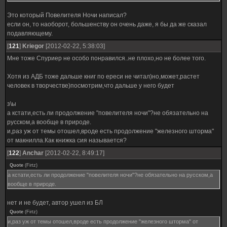
Это который Повелителя Ночи написал?
если он, то наоборот, большенству он очень даже, я бы да же сказал
подавляющему.
[
121
]
Kriegor
[2012-02-22, 5:38:03]
Мне тоже Спуриер не особо понравился..не плохо,но не более того.
Хотя из АДБ тоже дальше книг по ереси не читал)но,может,растет
человек в творчестве)посмотрим,что дальше у него будет
з\ы
а кстати,есть ли продолжение "повелителя ночи"?не обязательно на
русском,а вообще в природе.
и,раз уж от темы отошел,вроде есть продолжение "железного шторма"
от макнилла.Как книжка сия называется?
[
122
]
Anchar
[2012-02-22, 8:49:17]
Quote
(
Firtz
)
а кстати,есть ли продолжение "повелителя ночи"?не обязательно на русском,а
вообще в природе.
нет и не будет, автор ушел из БЛ
Quote
(
Firtz
)
и,раз уж от темы отошел,вроде есть продолжение "железного шторма" от