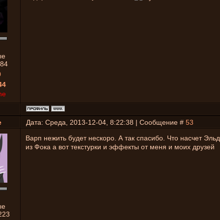
ые
84
0
44
ne
e
Дата: Среда, 2013-12-04, 8:22:38 | Сообщение #
53
Варп нежить будет нескоро. А так спасибо. Что насчет Эль
из Фока а вот текстурки и эффекты от меня и моих друзей
ые
223