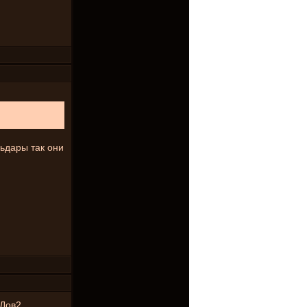
льдары так они
 Дов2