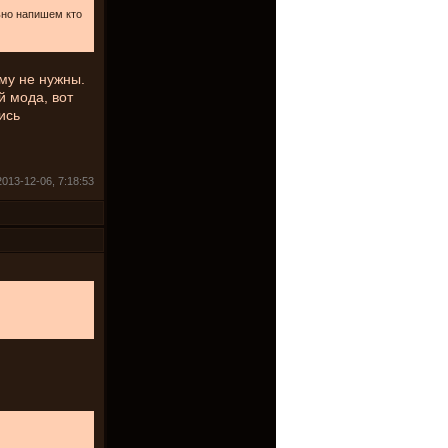
ьно напишем кто
му не нужны.
й мода, вот
ись
013-12-06, 7:18:53