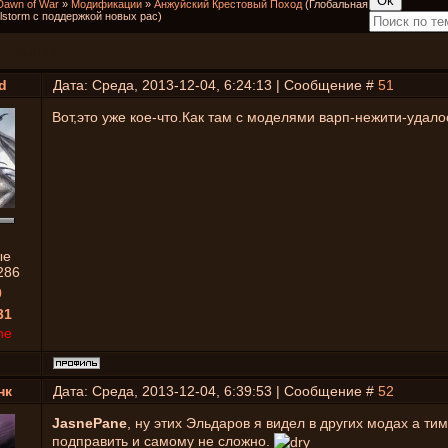
Dawn of War
»
Модификации
»
Анжуйский Крестовый Поход
(Глобальная
storm с поддержкой новых рас)
стовый Поход
d
Дата: Среда, 2013-12-04, 6:24:13 | Сообщение #
51
Вот,это уже кое-что.Как там с моделями варп-нежити-удало
ые
286
0
31
ne
нк
Дата: Среда, 2013-12-04, 6:39:53 | Сообщение #
52
JasnePane
, ну этих Эльдаров я видел в других модах а ти
подправить и самому не сложно.