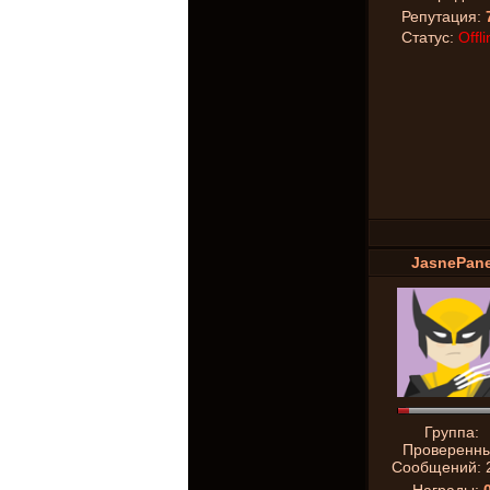
Репутация:
Статус:
Offli
JasnePan
Группа:
Проверенн
Сообщений: