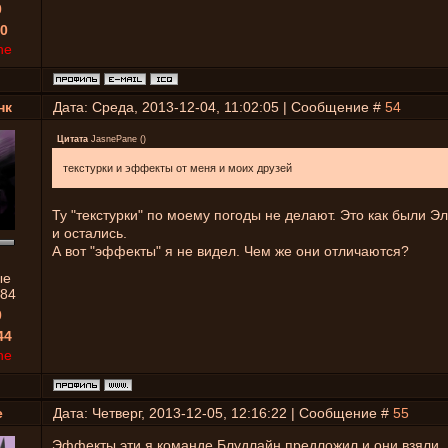
0
0
ne
нк
Дата: Среда, 2013-12-04, 11:02:05 | Сообщение #
54
Цитата
JasnePane
(
)
текстурки и эффекты от меня и моих друзей
Ту "текстурки" по моему погоды не делают. Это как были Э
и остались.
А вот "эффекты" я не видел. Чем же они отличаются?
ые
84
0
44
ne
e
Дата: Четверг, 2013-12-05, 12:16:22 | Сообщение #
55
Эффекты эти я команде Блудлайн предложил и они взяли.