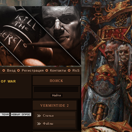
✪
Вход
✪
Регистрация
✪
Контакты
✪
RsS
ПОИСК
 OF WAR
VERMINTIDE 2
Статьи
Файлы