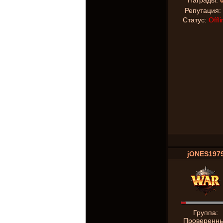
Награды:
Репутация:
Статус:
Offli
jONES197
Группа:
Проверенн