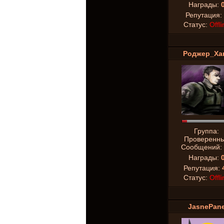
Награды:
Репутация:
Статус:
Offli
Роджер_Ха
Группа:
Проверенн
Сообщений:
Награды:
Репутация:
Статус:
Offli
JasnePan