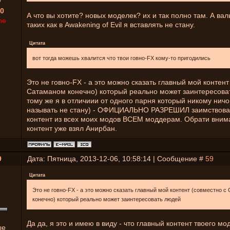
0
0
А что вы хотите? новых моделек? их и так полно там. А ва
ne
таких как в Awakening of Evil я вставлять не стану.
Цитата
вот тогда можешь хвалится что твои говно-FX кому-то пригодились
Это не говно-FX - а это можно сказать главный мой контент
Сатаманом конечно) который реально может заинтересова
тому же я в отличиии от одного парня который никому ничо 
называть не стану) - ОФИЦИАЛЬНО РАЗРЕШИЛ заимствоват
контент из всех моих модов ВСЕМ моддерам. Обрати внима
контент уже взял Анирбан.
9
Дата: Пятница, 2013-12-06, 10:58:14 | Сообщение #
59
Цитата
Это не говно-FX - а это можно сказать главный мой контент (совместно с
конечно) который реально может заинтересовать людей
Да да, я это и имею в виду - что главный контент твоего мо
ые