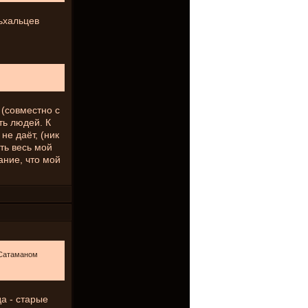
льхальцев
 (совместно с
ть людей. К
не даёт, (ник
ь весь мой
ние, что мой
 Сатаманом
да - старые