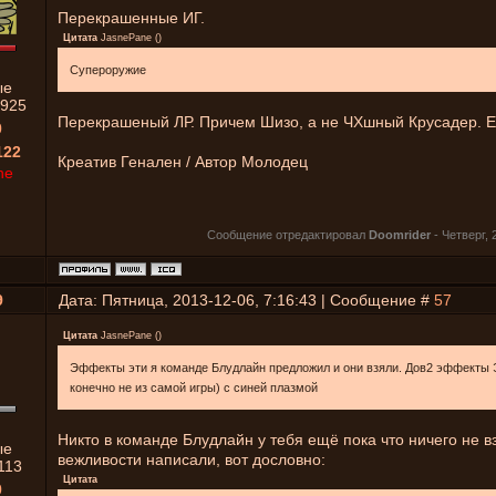
Перекрашенные ИГ.
Цитата
JasnePane
(
)
Супероружие
ые
925
Перекрашеный ЛР. Причем Шизо, а не ЧХшный Крусадер. Е
0
122
Креатив Генален / Автор Молодец
ne
Сообщение отредактировал
Doomrider
-
Четверг, 
9
Дата: Пятница, 2013-12-06, 7:16:43 | Сообщение #
57
Цитата
JasnePane
(
)
Эффекты эти я команде Блудлайн предложил и они взяли. Дов2 эффекты 
конечно не из самой игры) с синей плазмой
Никто в команде Блудлайн у тебя ещё пока что ничего не вз
ые
вежливости написали, вот дословно:
113
Цитата
0