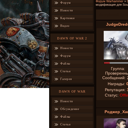
Форум Warhammer
»
Форум
модификация для Soul
Новости
Анжуйский Кре
Картинки
JudgeDred
Видео
DAWN OF WAR 2
Новости
Форум
Файлы
Группа:
Статьи
Проверенн
Сообщений:
Галерея
Награды:
Репутация:
DAWN OF WAR
Статус:
Offli
Новости
Обсуждение
Роджер_Ха
Файлы
Статьи