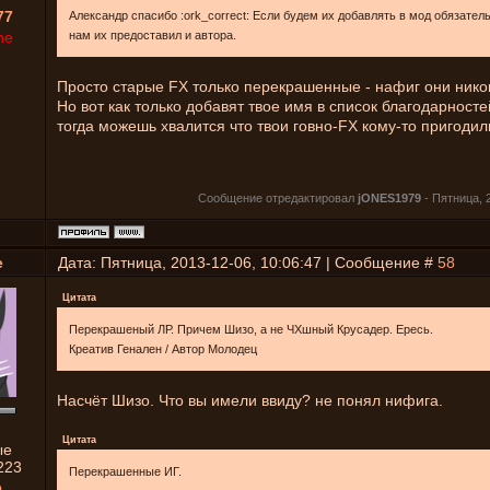
77
Александр спасибо :ork_correct: Если будем их добавлять в мод обязател
ne
нам их предоставил и автора.
Просто старые FX только перекрашенные - нафиг они нико
Но вот как только добавят твое имя в список благодарносте
тогда можешь хвалится что твои говно-FX кому-то пригодил
Сообщение отредактировал
jONES1979
-
Пятница, 2
e
Дата: Пятница, 2013-12-06, 10:06:47 | Сообщение #
58
Цитата
Перекрашеный ЛР. Причем Шизо, а не ЧХшный Крусадер. Ересь.
Креатив Генален / Автор Молодец
Насчёт Шизо. Что вы имели ввиду? не понял нифига.
Цитата
ые
223
Перекрашенные ИГ.