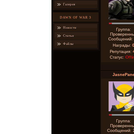
Галерея
DAWN OF WAR 3
Новости
Группа:
Проверенн
Статьи
Сообщений:
Файлы
Награды:
Репутация:
Статус:
Offli
JasnePan
Группа:
Проверенн
Сообщений: