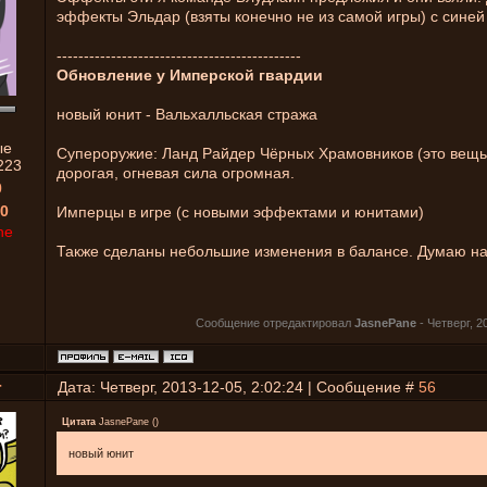
эффекты Эльдар (взяты конечно не из самой игры) с сине
---------------------------------------------
Обновление у Имперской гвардии
новый юнит - Вальхалльская стража
ые
Супероружие: Ланд Райдер Чёрных Храмовников (это вещь!
223
дорогая, огневая сила огромная.
0
0
Имперцы в игре (с новыми эффектами и юнитами)
ne
Также сделаны небольшие изменения в балансе. Думаю на 
Сообщение отредактировал
JasnePane
-
Четверг, 2
r
Дата: Четверг, 2013-12-05, 2:02:24 | Сообщение #
56
Цитата
JasnePane
(
)
новый юнит