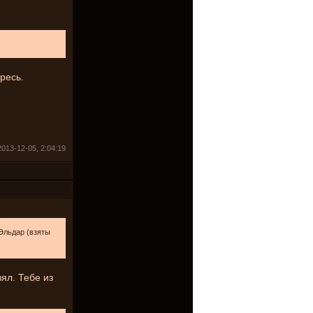
ресь.
2013-12-05, 2:04:19
Эльдар (взяты
ял. Тебе из