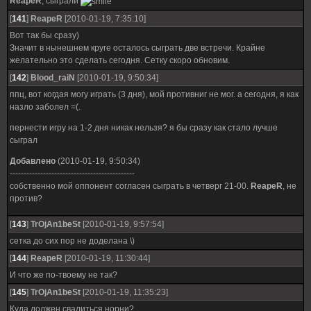
ReapeR
, сыграли
[
141
]
ReapeR
[2010-01-19, 7:35:10]
Вот так бы сразу)
Значит в нынешнем круге осталось сыграть две встречи. Крайне
желательно это сделать сегодня. Сетку скоро обновим.
[
142
]
Blood_raiN
[2010-01-19, 9:50:34]
ппц, вот когдая могу играть (3 дня), мой противниг не мог. а сегодня, я как
назло заболел =(.
пернести игру на 1-2 дня никак нельзя? я бы сразу как стало лучше
сыграл
Добавлено
(2010-01-19, 9:50:34)
---------------------------------------------
собственно мой оппонент согласен сыграть в четверг 21-00.
ReapeR
, не
против?
[
143
]
TrOjAn1beSt
[2010-01-19, 9:57:54]
сетка до сих пор не доделана \)
[
144
]
ReapeR
[2010-01-19, 11:30:44]
И что же по-твоему не так?
[
145
]
TrOjAn1beSt
[2010-01-19, 11:35:23]
Куда должен свалиться норни?