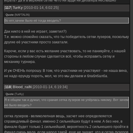
играть? да и в верхней сетке чето ни арди ни дебагера неслышно
[
117
]
TurKy
[2010-01-14, 6:02:25]
Quote
(
NAFTALIN
)
Во епт,зачем было её тогда вводить?
Дак никто в ней не играет, заметил?)
Т.е. можно спокойно сказать, что ты победитель сетки лузеров, поскольку
другие её участники просто закатали.
Кароче, если у вас есть желание участвовать, то не паникуйте, с нашей
стороны в любом случае сделается всё, чтобы исправить сетку и
механику турнира.
И уж ОЧЕНЬ попрошу. В том, что участники не участвуют - не наша вина,
не надо ерунду пороть, мол, чо это мы делаем и блаблбалба.
[
118
]
Blood_raiN
[2010-01-14, 6:19:34]
Quote
(
TurKy
)
Я в общем так и думал, что сраная сетка лузеров не упёрлась никому. Вот зачем
её было вводить?
сетка лузеров - великолепная вещь, засчет нее определеяется
справедливый финал. именно 2 сильнейших будут в нем. А без нее, в
финале будет только 1 сильнейший, вероятность 2 сильнешего пройти в
финал очень мала. если народ такой, еще не значит, что и сетка лузеров