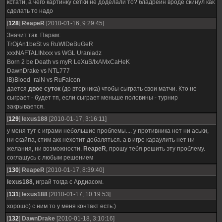
кстати, а чего картинку сетки не доделали то? бладрейн вроде скинул как
сделать то надо
[
128
]
ReapeR
[2010-01-16, 9:29:45]
Значит так. Парам:
TrOjAn1beSt vs RuWIDeBuGeR
xxxNAFTALINxxx vs WGL Uraniadz
Born 2 be Death vs myR LeXuS/IxAMxCaHeK
DawnDrake vs NTL777
IB)Blood_raiN vs RuFalcon
дается
двое суток
(до вторника) чтобы сыграть свои матчи. Кто не
сыграет - будет тп, если сыграет меньше половины - турнир
закрывается.
[
129
]
lexus188
[2010-01-17, 3:16:11]
у меня тут с играми небольшие проблемы.... у противника нет ни аськи,
ни скайпа, стим акк нехотит добаляться. а в игре караулить нет ни
желания, ни возможности.
ReapeR
, прошу тебя решить эту проблему.
соглашусь с любым решением
[
130
]
ReapeR
[2010-01-17, 8:39:40]
lexus188
, играй тогда с Ардиасом.
[
131
]
lexus188
[2010-01-17, 10:19:53]
хорошо) с ним то у меня контакт есть:)
[
132
]
DawnDrake
[2010-01-18, 3:10:16]