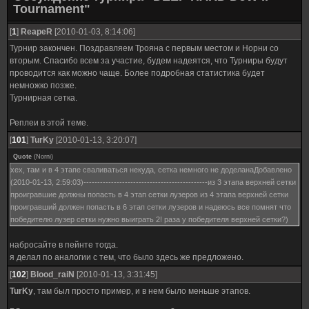
Tournament"
[
1
]
ReapeR
[2010-01-03, 8:14:06]
Турнир закончен. Поздравляем Трояна с первым местом и Норни со
вторым. Спасибо всем за участие, будем надеятся, что Турниры будут
проводится как можно чаще. Более подробная статистика будет
немножко позже.
Турнирная сетка.
Реплеи в этой теме.
[
101
]
TurKy
[2010-01-13, 3:20:07]
Quote
(
Norni
)
хех, там и в 4 этапе сваливаться некуда, сетка немного не доделанаДобавлено
(2010-01-13, 2:59:03)---------------------------------------------из 3 этапа верхней сетки
проигравшие должны попасть в 4 этап сетки лузеров из 4 этапа верхней сетки
проигравший должен попасть в 6 этап сетки лузеров и надеюсь все помнят что
победителю лузер сетки нужно выиграть 2! раза у победителя верхней сетки?)
набросайте в пейнте тогда.
я делал по аналогии с тем, что было здесь же предложено.
[
102
]
Blood_raiN
[2010-01-13, 3:31:45]
TurKy
, там был просто пример, и в нем было меньше этапов.