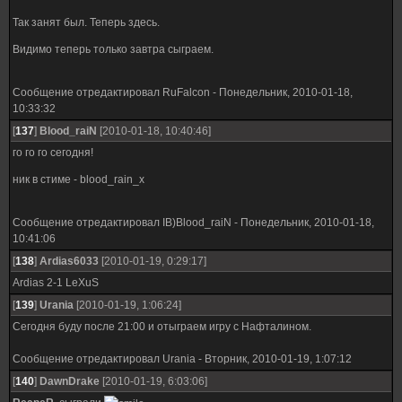
Так занят был. Теперь здесь.
Видимо теперь только завтра сыграем.
Сообщение отредактировал
RuFalcon
-
Понедельник, 2010-01-18,
10:33:32
[
137
]
Blood_raiN
[2010-01-18, 10:40:46]
го го го сегодня!
ник в стиме - blood_rain_x
Сообщение отредактировал
IB)Blood_raiN
-
Понедельник, 2010-01-18,
10:41:06
[
138
]
Ardias6033
[2010-01-19, 0:29:17]
Ardias 2-1 LeXuS
[
139
]
Urania
[2010-01-19, 1:06:24]
Сегодня буду после 21:00 и отыграем игру с Нафталином.
Сообщение отредактировал
Urania
-
Вторник, 2010-01-19, 1:07:12
[
140
]
DawnDrake
[2010-01-19, 6:03:06]