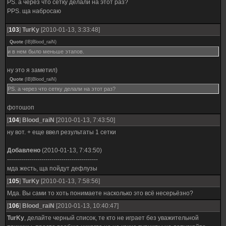
PS. а через что сетку делали на этот раз?
PPS. ща набросаю
[
103
]
TurKy
[2010-01-13, 3:33:48]
Quote
(
IB)Blood_raiN
)
и в нем было меньше этапов.
ну это я заметил)
Quote
(
IB)Blood_raiN
)
PS. а через что сетку делали на этот раз?
фотошоп
[
104
]
Blood_raiN
[2010-01-13, 7:43:50]
ну вот. + еще ввел результаты 1 сетки
Добавлено
(2010-01-13, 7:43:50)
---------------------------------------------
мда жесть, ща пойдут дефлузы
[
105
]
TurKy
[2010-01-13, 7:58:56]
Мда. Вы сами то хоть понимаете насколько это всё несерьёзно?
[
106
]
Blood_raiN
[2010-01-13, 10:40:47]
TurKy
, делайте черный список, те кто не играет без уважительной