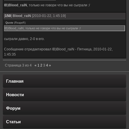
---------------------------------------------
IB)Blood_raiN
, только не говори что вы не сыграли :/
[
150
]
Blood_raiN
[2010-01-22, 1:45:19]
Quote
(
ReapeR
)
IB)Blood_raiN, только не говори что вы не сыграли :/
сыграли давно, 2-0 в его.
Сообщение отредактировал
IB)Blood_raiN
-
Пятница, 2010-01-22,
1:45:35
Страница
3
из
4
«
1
2
3
4
»
Главная
Новости
Форум
Статьи