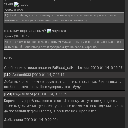
такая
Quote
(
TurKy
)
IB)Blood_raiN, щас ещё прикину, если так и дальше игроки из первой сетки не
появятся, то пойдёшь запасным, как самый активный тут.
эээ каким еще запасным?
Quote
(
NAFTALIN
)
Во епт,зачем было её тогда вводить?Я думал,что могу играть не напрягаясь,ибо
есть еще 2й шанс ввиде сетки лузеров,а тут на тебе.Охеренно.
во во
Сообщение отредактировал
IB)Blood_raiN
-
Четверг, 2010-01-14, 6:19:57
[
119
]
Ardias6033
[2010-01-14, 7:18:17]
Дебаг выиграл первую, вторую я отдал, так как после такой игры играть
особое не хочтелось. Но в лузерах играть буду.
[
120
]
TrOjAn1beSt
[2010-01-14, 9:00:05]
Короче орги, проблема еще и в вас...И чето мутить уже поздно, где вы
такое видели менять условия турнира во время его прохождения...Взяли
да поставили дефвины сегодня всем кто не сыграл и все...
Добавлено
(2010-01-14, 9:00:05)
---------------------------------------------