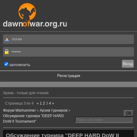
запомнить
Регистрация
.
Архив - только для чтения
Страница
3
из
4
«
1
2
3
4
»
Форум Warhammer
»
Архив турниров
»
Обсуждение турнира "DEEP HARD
DoW II Tournament"
Обсуждение турнира "DEEP HARD DoW II