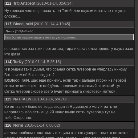
[
112
]
TrOjAn1beSt
[2010-01-14, 3:56:34]
Ну тренься чего еще сказать...=) Тем более пауком играть не так уж и
сложно...
[
113
]
Blood_raiN
[2010-01-14, 4:19:45]
Quote
(
TrOjAn1beSt
)
Тем более пауком играть не так уж и сложно...
не скажи. как раз таки против сма, тира и орка локом проще. у паука разв
что фаза
[
114
]
TurKy
[2010-01-14, 5:25:16]
Я в общем так и думал, что сраная сетка лузеров не упёрлась никому.
Вот зачем её было вводить?
IB)Blood_raiN
, щас ещё прикину, если так и дальше игроки из первой
сетки не появятся, то пойдёшь запасным, как самый активный тут.
Сетка лузеров скорее всего будет прикрыта к чёртовой матери.
[
115
]
NAFTALIN
[2010-01-14, 5:41:06]
Во епт,зачем было её тогда вводить?Я думал,что могу играть не
напрягаясь,ибо есть еще 2й шанс ввиде сетки лузеров,а тут на
тебе.Охеренно.
[
116
]
Norni
[2010-01-14, 6:00:02]
а в чем проблема поставить тех лузы в сетке лузеров тем кто не хочет