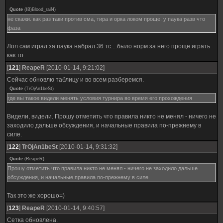
Quote
(
IB)Blood_raiN
)
не скажи. как раз таки против сма, тира и орка локом проще. у паука разв что
фаза
Лол сам играл за паука набрал 36 тс....было норм за него проще играть
как то...
[
121
]
ReapeR
[2010-01-14, 9:21:02]
Сейчас обновлю таблицу и во всем разберемся.
Quote
(
TrOjAn1beSt
)
где вы такое видели менять условия турнира во время его прохождения
Видели, видели. Прошу отметить что правила никто не менял - ничего не
заходило дальше обсуждения, и начальные правила по-прежнему в
силе.
[
122
]
TrOjAn1beSt
[2010-01-14, 9:31:32]
Quote
(
ReapeR
)
Прошу отметить что правила никто не менял - ничего не заходило дальше
обсуждения, и начальные правила по-прежнему в силе.
Так это же хорошо=)
[
123
]
ReapeR
[2010-01-14, 9:40:57]
Сетка обновлена.