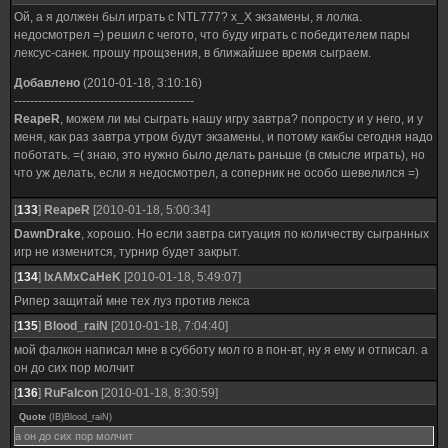
Ой, а я должен был играть с NTL777? х_Х экзамены, я лолка.
недосмотрел =) решил с чегото, что буду играть с победителем пары
лексус-санек. прошу прощзения, в ближайшее время сыграем.
Добавлено
(2010-01-18, 3:10:16)
---------------------------------------------
ReapeR
, можем ли мы сыграть нашу игру завтра? попросту и у него, и у
меня, как раз завтра утром будут экзамены, и потому какбы сегодня надо
поботать. =( знаю, это нужно было делать раньше (в смысле играть), но
что уж делать, если я недосмотрел, а соперник не особо шевелился =)
[
133
]
ReapeR
[2010-01-18, 5:00:34]
DawnDrake
, хорошо. Но если завтра ситуация по количеству сыгранных
игр не изменится, турнир будет закрыт.
[
134
]
IxAMxCaHeK
[2010-01-18, 5:49:07]
Рипер защитай мне тех луз против лекса
[
135
]
Blood_raiN
[2010-01-18, 7:04:40]
мой фалкон написал мне в субботу мол го в пон-вт, ну я ему и отписал. а
он до сих пор молчит
[
136
]
RuFalcon
[2010-01-18, 8:30:59]
Quote
(
IB)Blood_raiN
)
а он до сих пор молчит