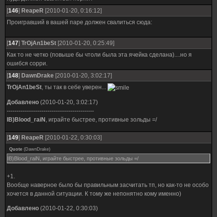
[
146
]
ReapeR
[2010-01-20, 0:16:12]
Проигравший в вашей паре должен свалиться сюда:
[
147
]
TrOjAn1beSt
[2010-01-20, 0:25:49]
Как то не четко (повыше бы чтоли была эта ячейка сделана)....но я
ошибся сорри.
[
148
]
DawnDrake
[2010-01-20, 3:02:17]
TrOjAn1beSt
, ты так в себе уверен...
Добавлено
(2010-01-20, 3:02:17)
---------------------------------------------
IB)Blood_raiN
, играйте быстрее, противные зольды =/
[
149
]
ReapeR
[2010-01-22, 0:30:03]
Quote
(
DawnDrake
)
IB)Blood_raiN, играйте быстрее, противные зольды =/
+1.
Вообще наверное было бы правильным засчитать тп, но как-то не особо
хочется в данной ситуации. К тому же непонятно кому именно)
Добавлено
(2010-01-22, 0:30:03)