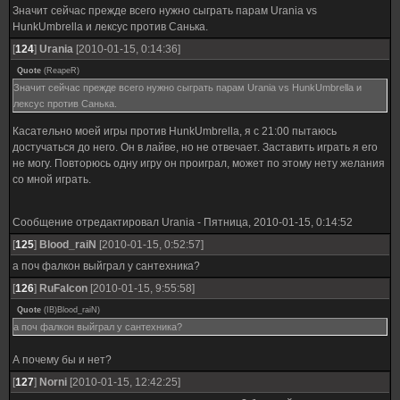
Значит сейчас прежде всего нужно сыграть парам Urania vs
HunkUmbrella и лексус против Санька.
[
124
]
Urania
[2010-01-15, 0:14:36]
Quote
(
ReapeR
)
Значит сейчас прежде всего нужно сыграть парам Urania vs HunkUmbrella и
лексус против Санька.
Касательно моей игры против HunkUmbrella, я с 21:00 пытаюсь
достучаться до него. Он в лайве, но не отвечает. Заставить играть я его
не могу. Повторюсь одну игру он проиграл, может по этому нету желания
со мной играть.
Сообщение отредактировал
Urania
-
Пятница, 2010-01-15, 0:14:52
[
125
]
Blood_raiN
[2010-01-15, 0:52:57]
а поч фалкон выйграл у сантехника?
[
126
]
RuFalcon
[2010-01-15, 9:55:58]
Quote
(
IB)Blood_raiN
)
а поч фалкон выйграл у сантехника?
А почему бы и нет?
[
127
]
Norni
[2010-01-15, 12:42:25]