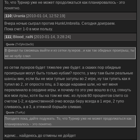
То, что Турнир уже не может продолжаться как планировалось - это
понятно.
[
110
]
Urania
[2010-01-14, 12:52:19]
Вчера ночью сыграл против HunkUmbrella. Сегодня доиграем.
Пока счет 1-0 в мои пользу.
[
111
]
Blood_raiN
[2010-01-14, 3:28:24]
Quote
(
TrOjAn1beSt
)
В финал ты сможешь выйти и из сетки лузеров...и как так обидных проигрыш, ты
же не нубу слил
из сетки лузеров будет тяжелее уже будет. а скаких пор обидные
проигрыши могут быть только нубам? просто, у мну там были реальные
шансы вин, если бы не мои тупые затупы во 2 игре, ну так тупить как я
тупил во 2, эт опросто ппц. а 3 вроде наравне шли, но чет меня
переклинило в сердине игры. и почему-то это уже вошло в стд. глянуть
все мои лузы, хотя бы на том же емс. из лузов 80 процентов слито со
счетом 1-2, и единственной очко всегда беру всегда в 1 игре, 2 тупо
сливаюсь, а в 3, а зтяжной борььбе сливаю.
Quote
(
TurKy
)
Погодите пока, дайте подумать. То, что Турнир уже не может продолжаться как
планировалось - это понятно.
ждемс... найдеюсь до отмены не дойдет