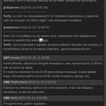
причины, просто вообще никогда не на какие турниры не допускайте.
Добавлено
(2010-01-13, 8:47:29)
---------------------------------------------
TurKy
, и у кого ты спрашиваешь?) тут паловина зарегалась, и даже на
сайт не заходит. на сайте сидит тока играющая половина
Добавлено
(2010-01-13, 10:40:47)
---------------------------------------------
блин, чет я не уймусь из-за своего луза, такой шанс был выбраться в
финал и заработать мани
TurKy
, так что делаем с парами, которые забили? мб всех нах откинуть и
попробовать сетку из оставших замутить.. других вариянтов нет..
[
107
]
Urania
[2010-01-13, 11:19:29]
HunkUmbrella, связаться сегодня не вышло с ним, так как после 21:00 его
уже не было на связи.
Я с работы прихожу после 21:00 могу иногда и раньше. Скажи время
когда тебя мона найти после 20:00, чтобы отыграть турнир, спс.
[
108
]
TrOjAn1beSt
[2010-01-14, 8:13:21]
В финал ты сможешь выйти и из сетки лузеров...и как так обидных
проигрыш, ты же не нубу слил
[
109
]
TurKy
[2010-01-14, 9:50:28]
Погодите пока, дайте подумать.