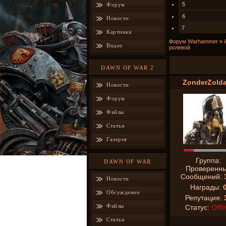
5
Форум
6
Новости
7
Картинки
Форум Warhammer
»
Видео
ролевой
"Вильгельм фо
DAWN OF WAR 2
ZonderZold
Новости
Форум
Файлы
Статьи
Галерея
Группа:
DAWN OF WAR
Проверенн
Сообщений:
Новости
Награды:
Обсуждение
Репутация:
Файлы
Статус:
Offli
Статьи