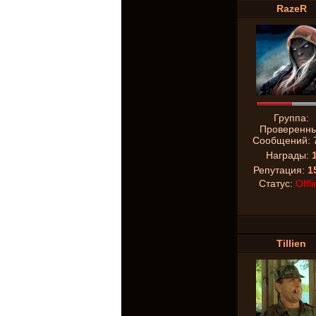
RazeR
Группа:
Проверенн
Сообщений:
Награды:
Репутация:
1
Статус:
Offli
Tillien