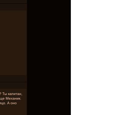
? Ты капитан,
еще Механик.
ицо. А оно