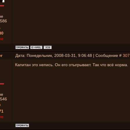
ые
586
1
80
ne
r
Дата: Понедельник, 2008-03-31, 9:06:48 | Сообщение #
307
Капитан это непись. Он его отыгрывает. Так что всё норма.
ые
546
0
71
ne