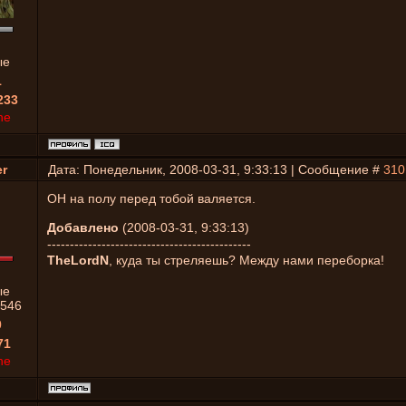
ые
1
233
ne
r
Дата: Понедельник, 2008-03-31, 9:33:13 | Сообщение #
310
ОН на полу перед тобой валяется.
Добавлено
(2008-03-31, 9:33:13)
---------------------------------------------
TheLordN
, куда ты стреляешь? Между нами переборка!
ые
546
0
71
ne