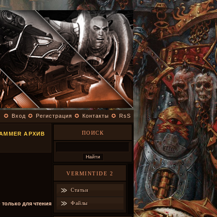
✪
Вход
✪
Регистрация
✪
Контакты
✪
RsS
ПОИСК
HAMMER АРХИВ
VERMINTIDE 2
Статьи
Файлы
- только для чтения