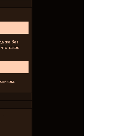
да же без
 что такое
ехником.
..