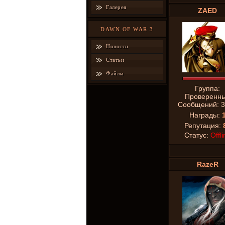
Галерея
ZAED
DAWN OF WAR 3
Новости
Статьи
Файлы
Группа:
Проверенн
Сообщений:
3
Награды:
Репутация:
Статус:
Offli
RazeR