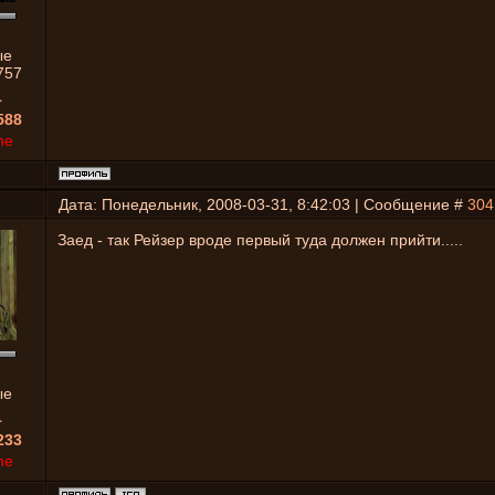
ые
757
1
588
ne
Дата: Понедельник, 2008-03-31, 8:42:03 | Сообщение #
304
Заед - так Рейзер вроде первый туда должен прийти.....
ые
1
233
ne