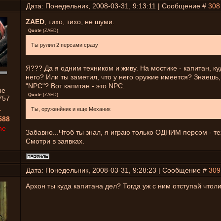
Дата: Понедельник, 2008-03-31, 9:13:11 | Сообщение #
308
ZAED
, тихо, тихо, не шуми.
Quote
(
ZAED
)
Ты рулил 2 персами сразу
Я??? Да я одним техником и живу. На мостике - капитан, ку
него? Или ты заметил, что у него оружие имеется? Знаешь,
"NPC"? Вот капитан - это NPC.
ые
Quote
(
ZAED
)
757
1
Ты, оруженйник и еще Механик
588
ne
Забавно...Чтоб ты знал, я играю только ОДНИМ персом - т
Смотри в заявках.
Дата: Понедельник, 2008-03-31, 9:28:23 | Сообщение #
309
Архон ты куда капитана дел? Тогда уж с ним отступай чтоли.