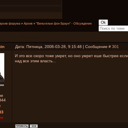
Архив форума
»
Архив
»
"Вильгельм фон Браун" - Обсуждение
н Браун" - Обсуждение ролевой
atn
Дата: Пятница, 2008-03-28, 9:15:48 | Сообщение #
301
И это все скоро тоже умрет, но оно умрет еше быстрее есл
над все этим власть...
ые
344
0
33
ne