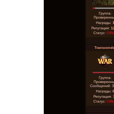
Группа:
Проверенн
Награды:
Репутация:
1
Статус:
Offli
Transcende
Группа:
Проверенн
Сообщений:
3
Награды:
Репутация:
Статус:
Offli