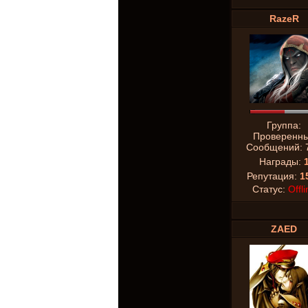
RazeR
Группа:
Проверенн
Сообщений:
Награды:
Репутация:
1
Статус:
Offli
ZAED