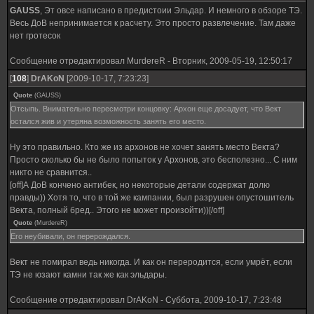
GAUSS
, Эт овсе написано в предистоии Эльдар. И немного в обзоре ТЭ.
Весь ДоВ непринимается к расчету. Это просто развлечение. Там даже
нет гротесок
Сообщение отредактировал
MurdereR
-
Вторник, 2009-05-19, 12:50:17
[
108
]
DrAKoN
[2009-10-17, 7:23:23]
Quote
(
GAUSS
)
Отсыпь. Внимательно пересмотри концовку: Архон еще досадует, что Вект
остался жив и утеряна возможность занять его место.
Ну это правильно. Кто же из архонов не хочет занять место Векта?
Просто сколько бы не было попыток у Архонов, это бесполезно... С ним
никто не сравнится..
[off]А ДоВ кончено антибек, но некоторые детали содержат долю
правды)) Хотя то, что в той же кампании, был разрушен опустошитель
Векта, полный бред.. Этого не может произойти))[/off]
Quote
(
MurdereR
)
Его неубивали, он перерождался.
Вект не помирал ведь никогда. И как он переродится, если умрёт, если
ТЭ не юзают камни так же как эльдары.
Сообщение отредактировал
DrAKoN
-
Суббота, 2009-10-17, 7:23:48