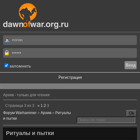
запомнить
Регистрация
.
Архив - только для чтения
Страница
3
из
3
«
1
2
3
Форум Warhammer
»
Архив
»
Ритуалы
и пытки
Ритуалы и пытки