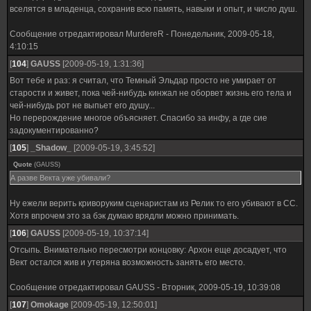
вселятся в младенца, сохранив всю память, навыки и опыт, и число душ.
Сообщение отредактировал
MurdereR
-
Понедельник, 2009-05-18,
4:10:15
[
104
]
GAUSS
[2009-05-19, 1:31:36]
Вот тебе и раз: я считал, что Темный Эльдар просто не умирает от
старости и живет, пока чей-нибудь кинжал не оборвет жизнь его тела и
чей-нибудь рот не выпьет его душу...
Но перерождение многое объясняет. Спасибо за инфу, а где сие
задокументированно?
[
105
]
_Shadow_
[2009-05-19, 3:45:52]
Quote
(
GAUSS
)
А разве Векта уже убивали?
Ну ежели верить криворуким сценаристам из Релик то его убивают в СС.
Хотя впрочем это за бэк думаю врядли можно принимать.
[
106
]
GAUSS
[2009-05-19, 10:37:14]
Отсыпь. Внимательно пересмотри концовку: Архон еще досадует, что
Вект остался жив и утеряна возможность занять его место.
Сообщение отредактировал
GAUSS
-
Вторник, 2009-05-19, 10:39:08
[
107
]
Omokage
[2009-05-19, 12:50:01]