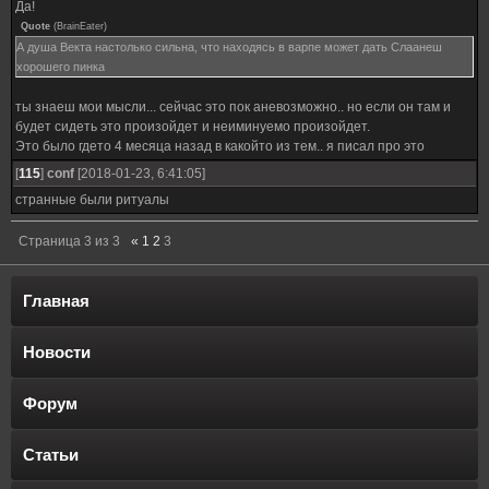
Да!
Quote
(
BrainEater
)
А душа Векта настолько сильна, что находясь в варпе может дать Слаанеш
хорошего пинка
ты знаеш мои мысли... сейчас это пок аневозможно.. но если он там и
будет сидеть это произойдет и неиминуемо произойдет.
Это было гдето 4 месяца назад в какойто из тем.. я писал про это
[
115
]
conf
[2018-01-23, 6:41:05]
странные были ритуалы
Страница
3
из
3
«
1
2
3
Главная
Новости
Форум
Статьи