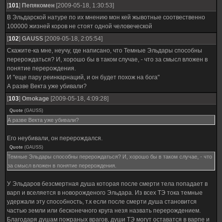
[
101
]
Пепякомен
[2009-05-18, 1:30:53]
В Эльдарской натуре по их мнению мон кей жывотные соотвественно
100000 жизней коров не стоят одной человеческой
[
102
]
GAUSS
[2009-05-18, 2:05:54]
Скажите-ка мне, неучу, где написано, что Темные Эльдары способны
перерождаться? И, хорошо бы в таком случае, - что за смысл вложен в
понятие перерождения.
И "еще пару реинкарнаций, и он будет похож на бога"
А разве Векта уже убивали?
[
103
]
Omokage
[2009-05-18, 4:09:28]
Quote
(
GAUSS
)
А разве Векта уже убивали?
Его неубивали, он перерождался.
Quote
(
GAUSS
)
Темные Эльдары способны перерождаться? И, хорошо бы в таком случае, - что
за смысл вложен в понятие перерождения.
У Эльдаров безсмертная душа которая после смерти тела попадает в
варп и вселяется в новорожденого Эльдара. Из всех ТЭ тока темные
удержали эту способность, т.к если после смерти душа становится
частью земли или бесконечного круга незя назвать перерождением.
Благодаря душам пожраных врагов, души ТЭ могут оставатся в варпе и