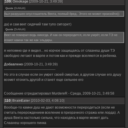
[
109
]
Omokage
[2009-10-21, 3:49:39]
Quote
(
DrAKoN
)
был разрушен опустошитель Векта, полный бред.. Этого не может произойти))
да) и сам вект сидячий там тупо смторит)
Quote
(
DrAKoN
)
Вект не помирал ведь никогда. И как он переродится, если умрёт, если ТЭ не
юзают камни так же как эльдары.
я непомню где я видел... но корчое защищаясь от слаанеш души ТЭ
свободно летают в варпе и потом как и прежде вселяются в ребенка.
Добавлено
(2009-10-21, 3:49:39)
---------------------------------------------
Но это в случае если он умрет своей смертью, в другом случае его душу
возмет ктонить другой и станет еще сильнее его
Сообщение отредактировал
MurdereR
-
Среда, 2009-10-21, 3:49:58
[
110
]
BrainEater
[2010-02-03, 4:08:10]
Вообще-то камни душ не дают возможности переродиться (если не
считать перерождением вселение в призрачного стража или лорда). А
душа Векта настолько сильна, что находясь в варпе может дать
Слаанеш хорошего пинка