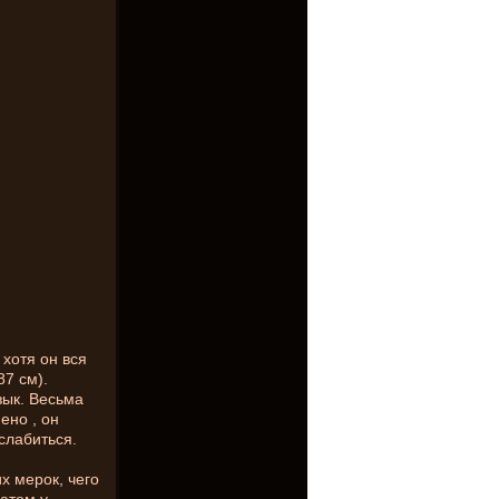
 хотя он вся
87 см).
зык. Весьма
ено , он
сслабиться.
х мерок, чего