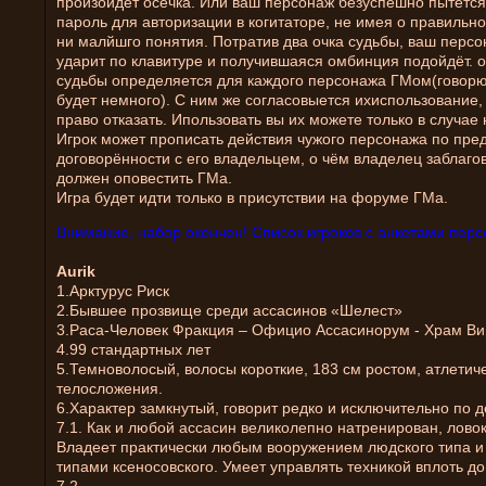
произойдёт осечка. Или ваш персонаж безуспешно пытется
пароль для авторизации в когитаторе, не имея о правильн
ни малйшго понятия. Потратив два очка судьбы, ваш персо
ударит по клавитуре и получившаяся омбинция подойдёт. о
судьбы определяется для каждого персонажа ГМом(говорю 
будет немного). С ним же согласовыется ихиспользование,
право отказать. Ипользовать вы их можете только в случае 
Игрок может прописать действия чужого персонажа по пре
договорённости с его владельцем, о чём владелец заблаг
должен оповестить ГМа.
Игра будет идти только в присутствии на форуме ГМа.
Внимание, набор окончен! Список игроков с анкетами перс
Aurik
1.Арктурус Риск
2.Бывшее прозвище среди ассасинов «Шелест»
3.Раса-Человек Фракция – Официо Ассасинорум - Храм В
4.99 стандартных лет
5.Темноволосый, волосы короткие, 183 см ростом, атлетич
телосложения.
6.Характер замкнутый, говорит редко и исключительно по д
7.1. Как и любой ассасин великолепно натренирован, ловок
Владеет практически любым вооружением людского типа и
типами ксеносовского. Умеет управлять техникой вплоть до