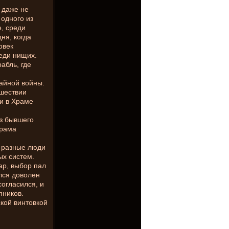
н даже не
 одного из
е, среди
ня, когда
овек
еди нищих.
абль, где
тайной войны.
ошествии
ки в Храме
з бывшего
Храма
ь разные люди
ых систем.
ар, выбор пал
лся доволен
согласился, и
пников.
кой винтовкой