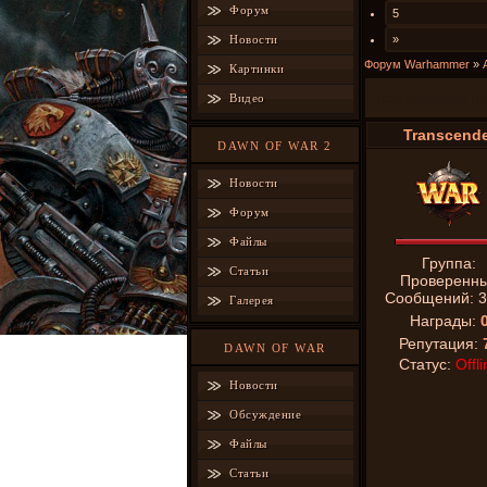
Форум
5
Новости
»
Форум Warhammer
»
Картинки
Галлеанский и
Видео
Transcende
DAWN OF WAR 2
Новости
Форум
Файлы
Группа:
Статьи
Проверенн
Сообщений:
3
Галерея
Награды:
Репутация:
DAWN OF WAR
Статус:
Offli
Новости
Обсуждение
Файлы
Статьи