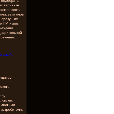
 подобрать
ом варианте
наж со злоти
лчисевто очов
сразу - их
 и ГМ имеет
неудачи.
дварительной
овременно
онажей.
индикар
еского
елу.
, силен.
 многими
 истребителя.