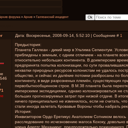
Архив форума
»
Архив
»
Галлеанский инцидент
нцидент
r
Дата: Воскресенье, 2008-09-14, 5:52:10 | Сообщение #
1
Предыстория:
Планета Галлеан - дикий мир в Ультима Сегментум. Услови
приблидены к земным, с одним отличием - на планете всег
относительно небольших континента. В доимперские врем
предпринята попытка колонизации, по сути провалившаяся.
нехватки природных ресурсов колонистам не удалось пост
ые
общество, и сейчас их далёкие потомки разбросаны по бо
546
континенту, в виде разрозненых племён, существующих пр
0
первобытнообщинном строе. В М.38 планета была переот
71
имперскими экспедициями, однако колонизироваться не ст
ne
больших прогнозируемых затрат при низкой отдаче. В итог
ничего принципиально не изменилось, если не считать, что
стали иногда залетать Кровавые Вороны чтобы набрать рек
История:
Инквизитором Ордо Еретикус Анатолием Сотником велось
расследование по исчезновению магоса Кохоку, довольно 
члена Адептс Механикус, предположтельно похищенного. 