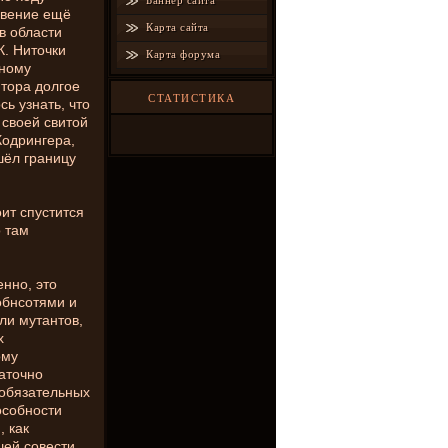
Баннер сайта
овение ещё
Карта сайта
в области
. Ниточки
Карта форума
тному
тора долгое
СТАТИСТИКА
ь узнать, что
 своей свитой
Кодрингера,
шёл границу
ит спустится
о там
енно, это
обнсотями и
ли мутантов,
х
ому
аточно
 обязательных
пособности
, как
ей совести.