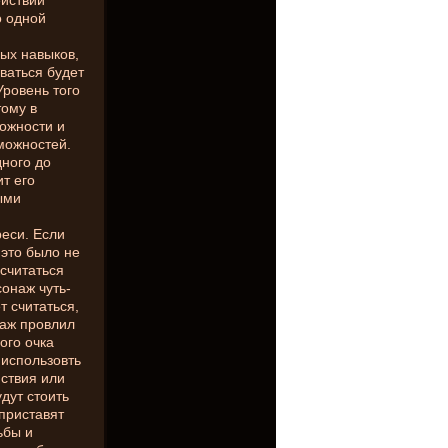
ействий
о одной
бых навыков,
ваться будет
ровень того
тому в
можности и
можностей.
дного до
ит его
ыми
,
еси. Если
 это было не
 считаться
онаж чуть-
т считаться,
наж провлил
ого очка
 использовть
ствия или
дут стоить
 приставят
ьбы и