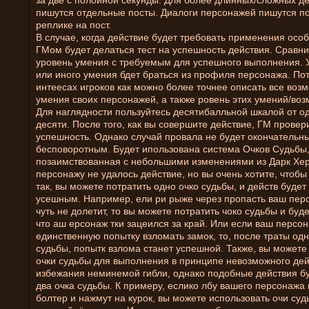
за две с полоиной секунды. Для более длинных/сложных д
пишутся отдельные посты. Диалоги персонажей пишутся п
реплике на пост.
В случае, когда действие будет требовать применения осо
ГМом будет делаться тест на успешность действия. Сравни
уровень умения с требуемым для успешного выполнения. У
или иного умения бдет браться из профиля персонажа. По
интеесах игроков как можно более точнее описать все воз
умения своих персонажей, а также ровень этих умений/воз
Для наглядности пользуйтесь десятибалльной шкалой от о
десяти. После того, как вы совершите действие, ГМ провер
успешность. Однако случай провала не будет окончательн
бесповоротным. Будет ипользована система Очков Судьбы
позаимствованная с небольшими изменениями из Дарк Хер
персонажу не удалось действие, но вы очень хотите, чтобы
так, вы можете потратить одно очко судьбы, и действ будет
усешным. Например, ели ри рыже через пропасть ваш перс
чуть не долетит, то вы можете потратить чоко судьбы и буде
что аш ерсонаж тки зацеился за край. Или если ваш персо
единственную попытку взломать замок, то, после траты одн
судьбы, попытк взлома станет успешной. Также, вы можете
очки судьбы для выполнения в принципе невозможного дей
избежания неминемой гибли, однако подобные действия бу
два очка судьбы. К примеру, еслико лбу вашего персонажа
болтер и нажмут на курок, вы можете использовать очи суд