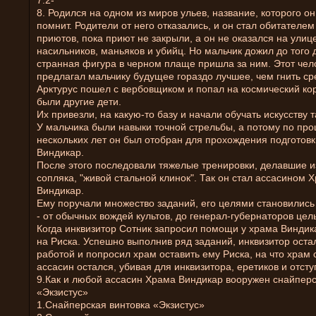
7.2-
8. Родился на одном из миров ульев, название, которого о
помнит. Родители от него отказались, и он стал обитателем
приютов, пока приют не закрыли, а он не оказался на улиц
насильников, маньяков и убийц. Но мальчик дожил до того д
странная фигура в черном плаще пришла за ним. Этот чел
предлагал мальчику будущее гораздо лучшее, чем гнить ср
Арктурус пошел с вербовщиком и попал на космический кор
были другие дети.
Их привезли, на какую-то базу и начали обучать искусству 
У мальчика были навыки точной стрельбы, а потому по пр
нескольких лет он был отобран для прохождения подготов
Виндикар.
После этого последовали тяжелые тренировки, делавшие и
сопляка, "живой стальной клинок". Так он стал ассасином 
Виндикар.
Ему поручали множество заданий, его целями становилис
- от обычных вождей культов, до генерал-губернаторов цел
Когда инквизитор Сотник запросил помощи у храма Виндик
на Риска. Успешно выполнив ряд заданий, инквизитор оста
работой и попросил храм оставить ему Риска, на что храм 
ассасин остался, убивая для инквизитора, еретиков и отсту
9.Как и любой ассасин Храма Виндикар вооружен снайперс
«Экзистус»
1.Снайперская винтовка «Экзистус»