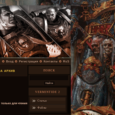
✪
Вход
✪
Регистрация
✪
Контакты
✪
RsS
ПОИСК
МА АРХИВ
VERMINTIDE 2
Статьи
- только для чтения
Файлы