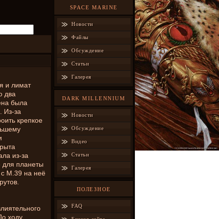
SPACE MARINE
Новости
Файлы
Обсуждение
Статьи
Галерея
я и лимат
о два
DARK MILLENNIUM
ена была
 Из-за
Новости
роить крепкое
льшему
Обсуждение
и
Видео
крыта
ала из-за
Статьи
е для планеты
Галерея
 с М.39 на неё
рутов.
ПОЛЕЗНОЕ
FAQ
влиятельного
По ходу