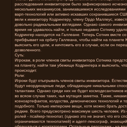
расследования инквизитором было зафиксировано исчезн
нескольких механикусов, занимавшимися исследованиями 
варп-технологий или активно искавших сохранившиеся СШК
вели к инкизитору Кодрингеру, члену Ордо Маллеус, извес
довольно радикальными взглядами. Однако самого инквизи
время не удавалось найти, и только недавно Сотнику удалос
Кодрингер находится на Галлеане. Теперь Сотник вмсте со
прибфывает на орбиту Галлеана, чтобы найти на планете 
выяснить его цели, и ничтожить его в случае, если он пере
дозволенного.
Суть:
Игрокам, в роли членов свиты инквизитора Сотника предсто
на планету, найти там убежище Кодрингера и выяснить, чт
происходит.
Роли:
Игроки будт отыгрывать членов свиты инквизитора. Естеств
будут неординарные люди, обладающие никальными спос
талантами. Однако среди них не будет космодесантников и
во всяом случае таких, чья мутация заметна. Также, никаки
ксеноартефактов, колдоства, демонических технологий и т
подобного. Только имперские вещи, хотя можно брать дост
редкие. Всего предусмотрено максимум шесть человек. Из
ролей - псайкер-технопат, (однако это не значит, что его с
ограничиваются технопатией) и адепт-лексограф, знающий
обращаться с когитаторами. Остальные персонажи - на ваш