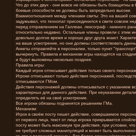
Что до этих двух - они вовсе не обязаны быть бззащитны в 
боевые способнсти не должеы быть запредельно высоки.
Взамиоотношения между членами свиты: Это на вашей сове
задумывал, что технопат присоединился к свите совсем нед
перед отправлением на Галлеан. лексограф - немного ран
относиткльно недавно. Остальные члены провели с этим и
довольно долгое время и хорошо друг друга знают. Характ
на ваше усмотрение, но они должны соответствовать данн
Анкеты отправляйте в персоналии, только пункт "транспорт
вычеркнуть. Правила и механизм игры находятся на стадии
и будут выложены несколько позднее.
Правила игры:
Каждый игрок отписывает действия только своего персонаж
Игроки отписывают только действия персонажей, последст
отписываются ГМом.
Действия персонажей должны отписываться с указанием вс
характерных для данного действия. При неуказании детали
определять её на своё усмотрение.
Все игроки обязаны подчинятся решениям ГМа.
Механизм:
Игрок в своём посту пишет действие, совершаемое персо
от первого лица, текст от лица игрока прикрывается спойл
посту может быть максимум три действия, при условии, что
не требует сложных манипуляций и может быть выполнено