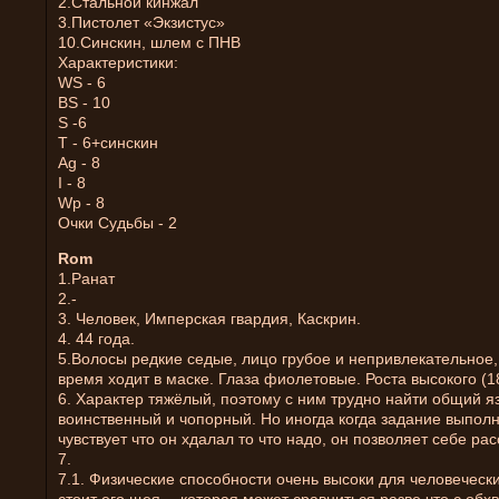
2.Стальной кинжал
3.Пистолет «Экзистус»
10.Синскин, шлем с ПНВ
Характеристики:
WS - 6
BS - 10
S -6
T - 6+синскин
Ag - 8
I - 8
Wp - 8
Очки Судьбы - 2
Rom
1.Ранат
2.-
3. Человек, Имперская гвардия, Каскрин.
4. 44 года.
5.Волосы редкие седые, лицо грубое и непривлекательное,
время ходит в маске. Глаза фиолетовые. Роста высокого (1
6. Характер тяжёлый, поэтому с ним трудно найти общий я
воинственный и чопорный. Но иногда когда задание выполн
чувствует что он хдалал то что надо, он позволяет себе ра
7.
7.1. Физические способности очень высоки для человечески