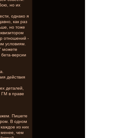
бою, но их
сти, однако я
авно, как раз
ьше, но тоже
нквизитором
ер отношений -
ым условиям.
" можете
 бета-версии
а.
вия действия
ех деталей,
 ГМ в праве
нажем. Пишете
ером. В одном
 каждое из них
 менее, чем