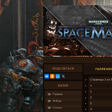
ПОДЕЛИТЬСЯ
ГАЛЛЕАНС
Страница
3
из
МЕНЮ
«
1
Главная
2
Файлы
3
Статьи
4