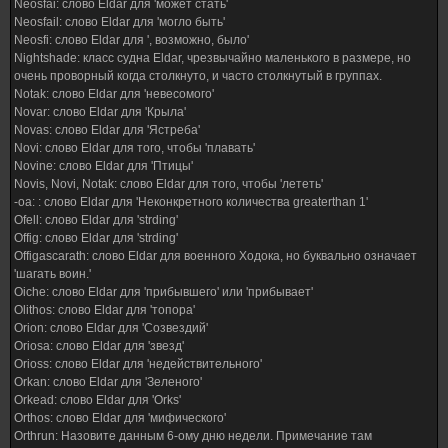
Neosfai: слово Eldar для 'может стать'
Neosfail: слово Eldar для 'могло быть'
Neosfi: слово Eldar для ', возможно, было'
Nightshade: класс судна Eldar, чрезвычайно маленького в размере, но
очень проворный когда столкнуто, и часто столкнутый в группах.
Notak: слово Eldar для 'невесомого'
Novar: слово Eldar для 'Крыла'
Novas: слово Eldar для 'Ястреба'
Novi: слово Eldar для того, чтобы 'плавать'
Novine: слово Eldar для 'Птицы'
Novis, Novi, Notak: слово Eldar для того, чтобы 'лететь'
-oa: : слово Eldar для 'Неконкретного количества greaterthan 1'
Ofell: слово Eldar для 'strding'
Offig: слово Eldar для 'strding'
Offigascarath: слово Eldar для военного Ходока, но буквально означает
'шагать воин.'
Oiche: слово Eldar для 'прибывшего' или 'прибывает'
Olithos: слово Eldar для 'топора'
Orion: слово Eldar для 'Созвездий'
Oriosa: слово Eldar для 'звезд'
Orioss: слово Eldar для 'недействительного'
Orkan: слово Eldar для 'Зеленого'
Orkead: слово Eldar для 'Orks'
Orthos: слово Eldar для 'мифического'
Orthrun: Назовите данным 6-ому дню недели. Примечание там