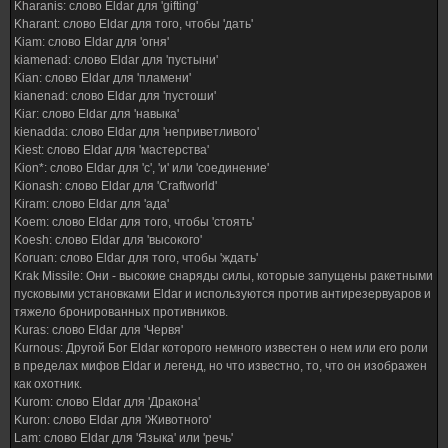
Kharanis: слово Eldar для 'gifting'
Kharant: слово Eldar для того, чтобы 'дать'
Kiam: слово Eldar для 'огня'
kiamenad: слово Eldar для 'пустыни'
Kian: слово Eldar для 'пламени'
kianenad: слово Eldar для 'пустоши'
Kiar: слово Eldar для 'навыка'
kienadda: слово Eldar для 'неприветливого'
Kiest: слово Eldar для 'мастерства'
Kion*: слово Eldar для 'с', 'и' или 'соединение'
Kionash: слово Eldar для 'Craftworld'
Kiram: слово Eldar для 'ада'
Koem: слово Eldar для того, чтобы 'стоять'
Koesh: слово Eldar для 'высокого'
Koruan: слово Eldar для того, чтобы 'ждать'
Krak Missile: Они - высокие снаряды силы, которые запущены ракетными
пусковыми установками Eldar и используются против антирезервуаров и
тяжело бронированных противников.
Kuras: слово Eldar для 'Червя'
Kurnous: Другой Бог Eldar которого немного известен о нем или его роли
в пределах мифов Eldar и легенд, но что известно, то, что он изображен
как охотник.
Kurom: слово Eldar для 'Дракона'
Kuron: слово Eldar для 'Животного'
Lam: слово Eldar для 'Языка' или 'речь'