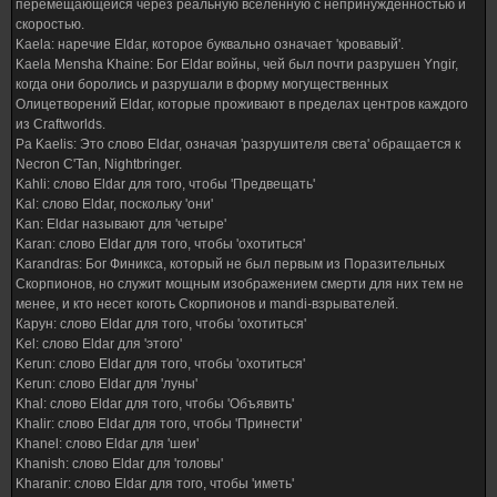
перемещающейся через реальную вселенную с непринужденностью и
скоростью.
Kaela: наречие Eldar, которое буквально означает 'кровавый'.
Kaela Mensha Khaine: Бог Eldar войны, чей был почти разрушен Yngir,
когда они боролись и разрушали в форму могущественных
Олицетворений Eldar, которые проживают в пределах центров каждого
из Craftworlds.
Ра Kaelis: Это слово Eldar, означая 'разрушителя света' обращается к
Necron C'Tan, Nightbringer.
Kahli: слово Eldar для того, чтобы 'Предвещать'
Kal: слово Eldar, поскольку 'они'
Kan: Eldar называют для 'четыре'
Karan: слово Eldar для того, чтобы 'охотиться'
Karandras: Бог Финикса, который не был первым из Поразительных
Скорпионов, но служит мощным изображением смерти для них тем не
менее, и кто несет коготь Скорпионов и mandi-взрывателей.
Карун: слово Eldar для того, чтобы 'охотиться'
Kel: слово Eldar для 'этого'
Kerun: слово Eldar для того, чтобы 'охотиться'
Kerun: слово Eldar для 'луны'
Khal: слово Eldar для того, чтобы 'Объявить'
Khalir: слово Eldar для того, чтобы 'Принести'
Khanel: слово Eldar для 'шеи'
Khanish: слово Eldar для 'головы'
Kharanir: слово Eldar для того, чтобы 'иметь'