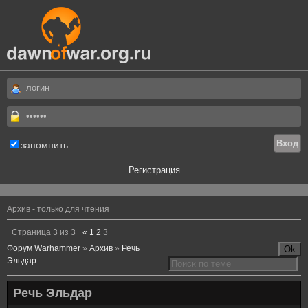
запомнить
Регистрация
.
Архив - только для чтения
Страница
3
из
3
«
1
2
3
Форум Warhammer
»
Архив
»
Речь
Эльдар
Речь Эльдар