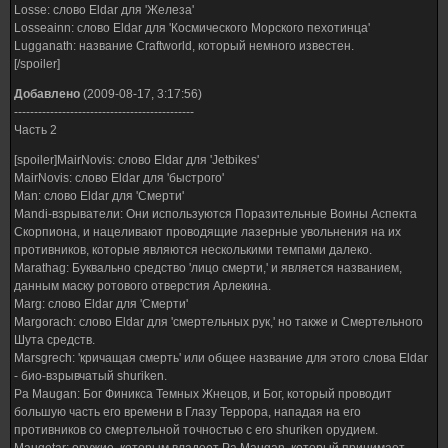
Losse: слово Eldar для 'Железа'
Losseainn: слово Eldar для 'Космического Морского пехотинца'
Lugganath: название Craftworld, который немного известен.
[/spoiler]
Добавлено
(2009-08-17, 3:17:56)
---------------------------------------------
Часть 2
[spoiler]MairNovis: слово Eldar для 'Jetbikes'
MairNovis: слово Eldar для 'быстрого'
Man: слово Eldar для 'Смерти'
Mandi-взрыватели: Они используются Поразительные Воины Аспекта
Скорпиона, и нацеливают проводящие лазерные увольнения на их
противников, которые являются несколькими темпами далеко.
Marathag: Буквально средство 'лицо смерти,' и является названием,
данным маску ротового отверстия Арлекина.
Marg: слово Eldar для 'Смерти'
Margorach: слово Eldar для 'смертельных рук,' но также и Смертельного
Шута средств.
Marsgrech: 'кричащая смерть' или общее название для этого слова Eldar
- био-взрывчатый shuriken.
Ра Maugan: Бог Финикса Темных Жнецов, и Бог, который проводит
большую часть его времени в Глазу Террора, нападая на его
противников со смертельной точностью с его shuriken орудием.