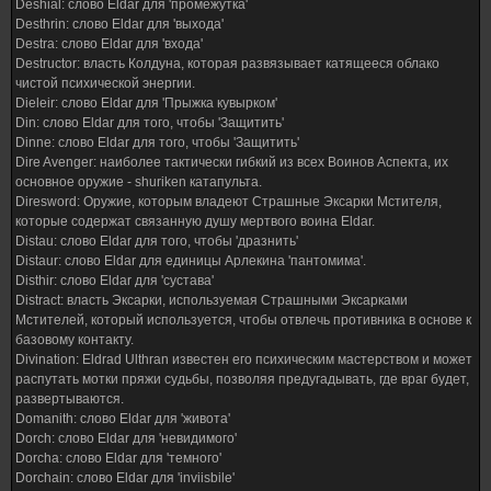
Deshial: слово Eldar для 'промежутка'
Desthrin: слово Eldar для 'выхода'
Destra: слово Eldar для 'входа'
Destructor: власть Колдуна, которая развязывает катящееся облако
чистой психической энергии.
Dieleir: слово Eldar для 'Прыжка кувырком'
Din: слово Eldar для того, чтобы 'Защитить'
Dinne: слово Eldar для того, чтобы 'Защитить'
Dire Avenger: наиболее тактически гибкий из всех Воинов Аспекта, их
основное оружие - shuriken катапульта.
Diresword: Оружие, которым владеют Страшные Эксарки Мстителя,
которые содержат связанную душу мертвого воина Eldar.
Distau: слово Eldar для того, чтобы 'дразнить'
Distaur: слово Eldar для единицы Арлекина 'пантомима'.
Disthir: слово Eldar для 'сустава'
Distract: власть Эксарки, используемая Страшными Эксарками
Мстителей, который используется, чтобы отвлечь противника в основе к
базовому контакту.
Divination: Eldrad Ulthran известен его психическим мастерством и может
распутать мотки пряжи судьбы, позволяя предугадывать, где враг будет,
развертываются.
Domanith: слово Eldar для 'живота'
Dorch: слово Eldar для 'невидимого'
Dorcha: слово Eldar для 'темного'
Dorchain: слово Eldar для 'inviisbile'