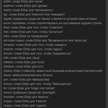
addin: слово Eldar для 'пыли'
addinav: слово Eldar для 'дремы'
Addol: слово Eldar для 'прозрачного'
ag-: слово Eldar для 'Ложного' или 'лежащего'
Agaith: Буквально средство 'маска' и является устройством, которое
носят Арлекины, чтобы спроектировать их противников худшие страхи.
Aiek: слово Eldar для того, чтобы 'Схватить'
Aiel: слово Eldar для того, чтобы 'коснуться'
Aika: слово Eldar за 'проведение'
aill-(приставка): слово Eldar для "Возможности 'или' было бы'
Ainaarin: слово Eldar для того, чтобы 'ожидать'
Ainiluin: слово Eldar для того, чтобы 'ждать'
Ainulin: слово Eldar для того, чтобы 'задержаться'
Aith: слово Eldar для 'лица'
Aithben: слово Eldar для 'носа'
Aithliam: слово Eldar для 'рта'
Alaitoc: Eldar Craftworld, известный большим количеством Смотрителей.
Alean: мифологический конь Khaine.
am-: слово Eldar для 'императива'
Amure: слово Eldar для того, чтобы 'Уменьшиться'
An: слово Eldar для 'тогда' или 'затем'
Anaris: Буквально средства 'dawnlight'.
Anastari: слово Eldar для 'ворона'
Angau: слово Eldar для 'Гибели'
Angau: слово Eldar для 'судьбы'