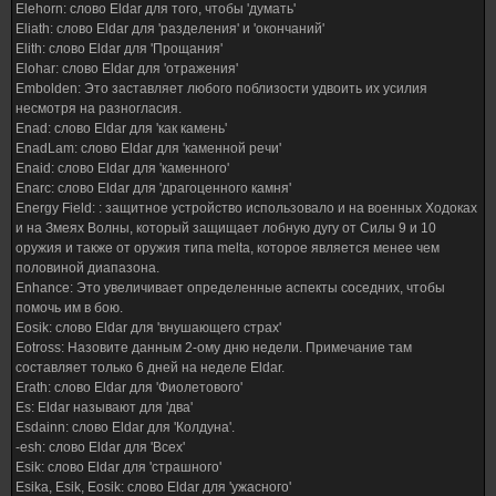
Elehorn: слово Eldar для того, чтобы 'думать'
Eliath: слово Eldar для 'разделения' и 'окончаний'
Elith: слово Eldar для 'Прощания'
Elohar: слово Eldar для 'отражения'
Embolden: Это заставляет любого поблизости удвоить их усилия
несмотря на разногласия.
Enad: слово Eldar для 'как камень'
EnadLam: слово Eldar для 'каменной речи'
Enaid: слово Eldar для 'каменного'
Enarc: слово Eldar для 'драгоценного камня'
Energy Field: : защитное устройство использовало и на военных Ходоках
и на Змеях Волны, который защищает лобную дугу от Силы 9 и 10
оружия и также от оружия типа melta, которое является менее чем
половиной диапазона.
Enhance: Это увеличивает определенные аспекты соседних, чтобы
помочь им в бою.
Eosik: слово Eldar для 'внушающего страх'
Eotross: Назовите данным 2-ому дню недели. Примечание там
составляет только 6 дней на неделе Eldar.
Erath: слово Eldar для 'Фиолетового'
Es: Eldar называют для 'два'
Esdainn: слово Eldar для 'Колдуна'.
-esh: слово Eldar для 'Всех'
Esik: слово Eldar для 'страшного'
Esika, Esik, Eosik: слово Eldar для 'ужасного'