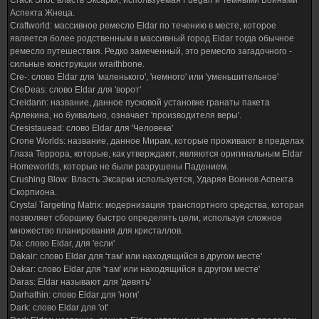
Crack Shot: власть Эксарки, используемая Fuegan и Темными Воинами
Аспекта Жнеца.
Craftworld: массивное ремесло Eldar по течению в месте, которое
является более родственным в массивный город Eldar тогда обычное
ремесло путешествия. Редко замеченный, это ремесло загадочного -
сильные конструкции wraithbone.
Cre-: слово Eldar для 'маленького', 'немного' или 'уменьшительное'
CreDeas: слово Eldar для 'ворот'
Creidann: название, данное пусковой установке гранаты пакета
Арлекина, но буквально, означает 'производителя веры'.
Cresistauead: слово Eldar для 'Человека'
Crone Worlds: название, данное Мирам, которые проживают в пределах
Глаза Террора, которые, как утверждают, являются оригинальным Eldar
Homeworlds, которые не были разрушены Падением.
Crushing Blow: Власть Эксарки используется, Ударяя Воинов Аспекта
Скорпиона.
Crystal Targeting Matrix: модернизация транспортного средства, которая
позволяет сборщику быстро определять цели, используя сложное
множество планирования для кристаллов.
Da: слово Eldar, для 'если'
Dakair: слово Eldar для 'там' или находящийся в другом месте'
Dakar: слово Eldar для 'там' или находящийся в другом месте'
Daras: Eldar называют для 'девять'
Darhathin: слово Eldar для 'ноги'
Dark: слово Eldar для 'ot'