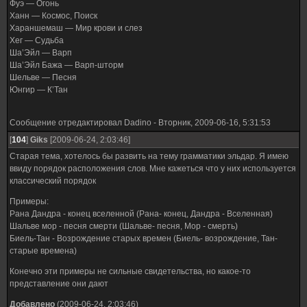
Фуэ — Огонь
Ханн — Космос, Поиск
Хараншемаш — Мир крови и слез
Хег — Судьба
Ша’Эйл — Варп
Ша’Эйл Бажа — Варп-шторм
Шельве — Песня
Юнгир — К’Тан
Сообщение отредактировал
Dadino
-
Вторник, 2009-06-16, 5:31:53
[
104
]
Giks
[2009-06-24, 2:03:46]
Старая тема, хотелось бы развить на тему грамматики эльдар. Я имею
ввиду порядок расположения слов. Мне кажеться что у них используется
классический порядок
Примеры:
Рана Дандра - конец вселенной (Рана- конец, Дандра - Вселенная)
Шальве мор - песня смерти (Шальве- песня, Мор - смерть)
Биель-Тан - Возрождение старых времен (Биель- возрождение, Тан-
старые времена)
Конечно эти примеры не сильные свидетельства, но какое-то
представление они дают
Добавлено
(2009-06-24, 2:03:46)