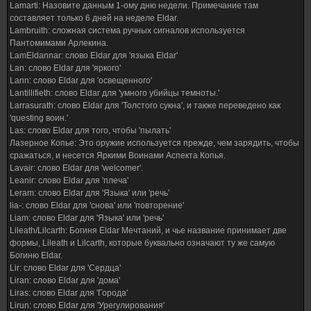
Lamarti: Назовите данным 1-ому дню недели. Примечание там
составляет только 6 дней на неделе Eldar.
Lambruith: сложная система ручных сигналов используется
Пантомимами Арлекина.
LamEldannar: слово Eldar для 'языка Eldar'
Lan: слово Eldar для 'яркого'
Lann: слово Eldar для 'освещенного'
Lantillifieth: слово Eldar для 'умного убийцы темноты.'
Larrasurath: слово Eldar для 'Толстого сукна', и также переведено как
'questing воин.'
Las: слово Eldar для того, чтобы 'пылать'
Лазерное Копье: Это оружие используется прежде, чем зарядить, чтобы
сражаться, и несется Яркими Воинами Аспекта Копья.
Lavair: слово Eldar для 'welcomer'.
Leanir: слово Eldar для 'плеча'
Leram: слово Eldar для 'Языка' или 'речь'
lia-: слово Eldar для 'снова' или 'повторение'
Liam: слово Eldar для 'Языка' или 'речь'
Lileath/Lilcarth: Богиня Eldar Мечтаний, и чье название принимает две
формы, Lileath и Lilcarth, которые буквально означают ту же самую
Богиню Eldar.
Lir: слово Eldar для 'Сердца'
Liran: слово Eldar для 'дома'
Liras: слово Eldar для 'Города'
Lirun: слово Eldar для 'Урегулирования'