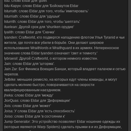
Istu: слово Eldar для 'guiet'
Istu-Карун: слово Eldar для 'Бойскаутов Eldar
Isturrath: слово Eldar для того, чтобы 'имитировать'
Isturriath: слово Eldar для 'удушья'
Isturrith: слово Eldar для того, чтобы 'шептать'
ituelean: Другой срок для 'shuriken орудие'
Iyalith: слово Eldar для 'Скачка'
Iyanden: Craftworld, кто подвергся нападению флотом Улья Tyranid и чьи
жители, где почти все убили в борьбе. Они делают широкое
использование Wraithlords и Wraithguard в их армиях. Непереносное
значение слова Eldar Iyanden означает 'свет и темноту.'
Iybraesil: Другой Craftworld, о котором немного известен.
Jain: слово Eldar для 'шторма'.
Jain Zar: Бог Финикса Воющих Банши, который владеет палачом и сетью
черепов.
Jetbike: меньшее ремесло, на которых едут члены команды, и могут
сделать молнию быстро, поворачивается на скорости
квалифицированным наездником.
jheka: слово Eldar для 'между'
JiorQuas: слово Eldar для 'Деформации'
Jois: слово Eldar для 'может'
Joisa: У слова Eldar для 'есть способность'
Joiso: слово Eldar для 'в состоянии к'
Jump Generator: Это устройство позволяет Eldar ношение одежды их
(которые являются Warp Spiders) сделать прыжки в и из Деформации,