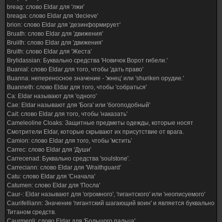
breag: слово Eldar для 'лжи'
breaga: слово Eldar для 'decieve'
brion: слово Eldar для 'дезинформирует'
Bruath: слово Eldar для 'движения'
Bruiith: слово Eldar для 'движения'
Bruith: слово Eldar для 'Жеста'
Brylidassian: Буквально средства 'Новичок Ворот гибели.'
Buanial: слово Eldar для того, чтобы 'дать право'
Buanna: непереносное значение - 'жнец' или 'shuriken орудие.'
Buanneth: слово Eldar для того, чтобы 'собраться'
Ca: Eldar называют для 'одного'
Cae: Eldar называют для 'Бога' или 'богоподобный'
Cait: слово Eldar для того, чтобы 'наказать'
Cameleoline Cloaks: Защитные предметы одежды, которые носят
Смотрители Eldar, которые скрывают их присутствие от врага.
Camion: слово Eldar для того, чтобы 'мстить'
Carrec: слово Eldar для 'Души'
Carrecenad: Буквально средства 'soulstone'.
Carreciann: слово Eldar для 'Wraithguard'
Catu: слово Eldar для 'Сначала'
Catumen: слово Eldar для 'Посла'
Caur-: Eldar называют для 'огромного', 'гигантского' или 'неописуемого'
Caurifelliann: Значение 'гигантский шагающий воин' и является буквально
Титаном средств.
Caurmenli: слово Eldar для 'Большого пальца'