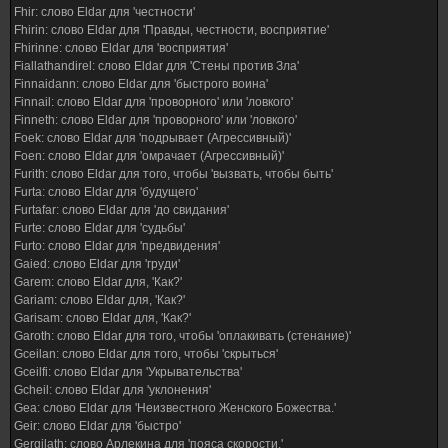
Fhir: слово Eldar для 'честности'
Fhirin: слово Eldar для 'Правды, честности, восприятие'
Fhirinne: слово Eldar для 'восприятия'
Fiallathandirel: слово Eldar для 'Стены против Зла'
Finnaidann: слово Eldar для 'быстрого воина'
Finnail: слово Eldar для 'проворного' или 'ловкого'
Finneth: слово Eldar для 'проворного' или 'ловкого'
Foek: слово Eldar для 'подрывает (Агрессивный)'
Foen: слово Eldar для 'омрачает (Агрессивный)'
Furith: слово Eldar для того, чтобы 'вызвать, чтобы быть'
Furta: слово Eldar для 'будущего'
Furtafar: слово Eldar для 'до свидания'
Furte: слово Eldar для 'судьбы'
Furto: слово Eldar для 'предвидения'
Gaied: слово Eldar для 'груди'
Garem: слово Eldar для, 'Как?'
Gariam: слово Eldar для, 'Как?'
Garisam: слово Eldar для, 'Как?'
Garoth: слово Eldar для того, чтобы 'оплакивать (стенание)'
Gceilan: слово Eldar для того, чтобы 'скрыться'
Gceilfi: слово Eldar для 'Укрывательства'
Gcheil: слово Eldar для 'уклонения'
Gea: слово Eldar для 'Неизвестного Женского Божества.'
Geir: слово Eldar для 'быстро'
Gergilath: слово Арлекина для 'пояса скорости.'