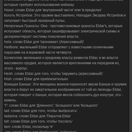
которые требуют использования webway.
Hasoi: слово Eldar для 'внутренней части' или 'в пределах'
Коготь Ястребов: Это оружие выставлено, Нападая Эксарка Ястребов и
запускает быстрый лазерный пульс.
Непрочные Гранаты: Они - противотанковые гранаты Eldar's, которые
испускают область, которая зашифровывает электрической схемы и
дезориентирует системы поколения власти.
hela: слово Eldar для 'проникает (Агрессивный)'
Hellbore: маленький Eldar отправляет с известными солнечными
парусами на в кормовой части четверти.
Болиголов: маленькое к среднему классу ремесла Eldar, и во власти
массивного орудия, которое является креплениями на переднем из,
этого - корпус.
Hesh: слово Eldar для того, чтобы 'окружить (агрессивный)'
Hish: слово Eldar для приблизительно
Воющая Банши: Эти женщины воинов переносят маски Банши и оружие
власти и берут их смертельное изображение от той из легенды Eldar,
которая говорит о банши, которая могла соблазнить дух изнутри, это -
камень.
"i": слово Eldar для 'Длинного', 'большого' или 'большого'
Iad: слово Eldar для того, чтобы 'выбросить'
Iadanna: слово Eldar для 'Пиратов Eldar
Iall: слово Eldar для того, чтобы 'послать'
Iam: слово Eldar, поскольку 'я'