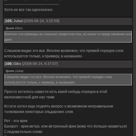
---------------------------------------------
Хотя не все так однозначно
[
105
]
Jubal
[2009-06-24, 3:25:59]
Quote
(
Giks
)
Конечно эти примеры не сильные свидетельства, но какое-то представление они
дают
Слишком жидко это все. Вполне возможно, что прямой порядок слов
используется только, к примеру, в названиях.
[
106
]
Giks
[2009-06-24, 9:37:07]
Quote
(
Jubal
)
Слишком жидко это все. Вполне возможно, что прямой порядок слов
используется только, к примеру, в названиях.
Просто хотелось навести хоть какой нибудь порядок в этой
малоизвестной для нас теме
Кстати хотел еще поднять вопрос о возможном неправильном
толковании некоторых эльдарских слов.
Рот - это крик
Багарот - крик ветра, или ветренный крик (кому что больше нравиться)
Следовательно слово