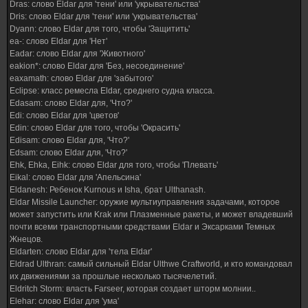
Dras: слово Eldar для 'тени' или 'укрывательства'
Dris: слово Eldar для 'тени' или 'укрывательства'
Dyann: слово Eldar для того, чтобы 'Защитить'
ea-: слово Eldar для 'Нет'
Eadar: слово Eldar для 'Животного'
eakion*: слово Eldar для 'Без, несоединение'
eaxamath: слово Eldar для 'забытого'
Eclipse: класс ремесла Eldar, среднего судна класса.
Edasam: слово Eldar для, 'Что?'
Edi: слово Eldar для 'цветов'
Edin: слово Eldar для того, чтобы 'Окрасить'
Edisam: слово Eldar для, 'Что?'
Edsam: слово Eldar для, 'Что?'
Ehk, Ehka, Eihk: слово Eldar для того, чтобы 'Плевать'
Eikal: слово Eldar для 'Апельсина'
Eldanesh: Ребенок Kurnous и Isha, брат Ulthanash.
Eldar Missile Launcher: оружие мультиуправления задачами, которое
может запустить или Krak или Плазменные ракеты, и может владевший
почти всеми транспортными средствами Eldar и Эксарками Темных
Жнецов.
Eldarten: слово Eldar для 'тела Eldar'
Eldrad Ulthran: самый сильный Eldar Ulthwe Craftworld, и кто командовал
их движениями за прошлые несколько тысячелетий.
Eldritch Storm: власть Farseer, которая создает шторм молнии..
Elehar: слово Eldar для 'ума'