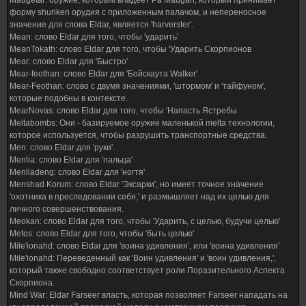
Maugetar: оружие, которым владеет Ра Maugan, который принимает
форму shuriken орудия с приложенным палачом, и непереносное
значение для слова Eldar, является 'harverster'.
Mean: слово Eldar для того, чтобы 'ударить'
MeanTokath: слово Eldar для того, чтобы 'Ударить Скорпионов
Mear: слово Eldar для 'Быстро'
Mear-feothan: слово Eldar для 'Бойскаута Walker'
Mear-Feothan: слово с двумя значениями, 'штормом' и 'тайфуном',
которые подобны в контексте.
MearNovas: слово Eldar для того, чтобы 'Напасть Ястребы
Meltabombs: Они - базируемое оружие маленькой melta технологии,
которое используется, чтобы разрушить транспортные средства.
Men: слово Eldar для 'руки'.
Menlia: слово Eldar для 'пальца'
Menliadeng: слово Eldar для 'ногтя'
Menshad Korum: слово Eldar 'Эксарки', но имеет точное значение
'охотника в преследовании себя,' и размышляет над их целью для
личного совершенствования.
Meokan: слово Eldar для того, чтобы 'Ударить, с целью, будучи целью'
Metos: слово Eldar для того, чтобы 'быть целью'
Mile'ionahd: слово Eldar для 'воина удивления', или 'воина удивления'
Mile'ionahd: Переведенный как 'Воин удивления' и 'воин удивления,',
который также свободно соответствует роли Поразительного Аспекта
Скорпиона.
Mind War: Eldar Farseer власть, которая позволяет Farseer нападать на