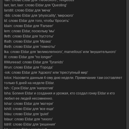
-ian: слово Eldar для 'Небесного', 'religeous'
Iarr, Iarr, Iaer: слово Eldar для 'Questing'
Iarstill: слово Eldar для 'меча'
-ibb: слово Eldar для 'physicality', 'мирского'
Id: слово Eldar для того, чтобы 'бросить'
Idain: слово Eldar для 'Farseer'
Iem: слово Eldar, поскольку 'мы'
Ifeth: слово Eldar для 'пустоты'
Ifiath: слово Eldar для 'Мрака'
Ifieth: слово Eldar для 'темноты'
Ika: слово Eldar для 'великолепного', marvellous' или 'внушительного'
Ill: слово Eldar для ''no longer''
IllMureead: слово Eldar для 'Tyranids'
Illrun: слово Eldar для 'Города'
-iok: слово Eldar для 'Адского' или 'преступный мир'
Iolox: Назовите данным 4-ому дню недели. Примечание там составляет
только 6 дней на неделе Eldar.
Ish-: Срок Eldar для 'напротив'
Isha: Богиня Eldar и создания и урожая, кто создал гонку Eldar и кто
любил ее людей несомненно.
Ishar: слово Eldar для 'матери'
Ishill: слово Eldar для 'все еще'
Istau: слово Eldar для 'guiet'
Istaur: слово Eldar для 'тихого'
Istrill: слово Eldar для 'решения'