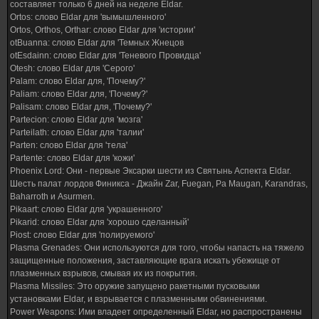
составляет только 6 дней на неделе Eldar.
Ortos: слово Eldar для 'вымышленного'
Ortos, Orthos, Orthar: слово Eldar для 'истории'
otBuanna: слово Eldar для 'Темных Жнецов
otEsdainn: слово Eldar для 'Теневого Провидца'
Otesh: слово Eldar для 'Серого'
Palam: слово Eldar для, 'Почему?'
Paliam: слово Eldar для, 'Почему?'
Palisam: слово Eldar для, 'Почему?'
Partecion: слово Eldar для 'мозга'
Parteilath: слово Eldar для 'талии'
Parten: слово Eldar для 'тела'
Partente: слово Eldar для 'кожи'
Phoenix Lord: Они - первые Эксарки шести из Святынь Аспекта Eldar.
Шесть палат лордов Финикса - Джайн Zar, Fuegan, Ра Maugan, Karandras,
Baharroth и Asurmen.
Pikaart: слово Eldar для 'украшенного'
Pikarid: слово Eldar для 'хорошо сделанный'
Piost: слово Eldar для 'полируемого'
Plasma Grenades: Они используются для того, чтобы напасть на тяжело
защищенные положения, заставляющие врага искать убежище от
плазменных взрывов, смывая их из покрытия.
Plasma Missiles: Это оружие запущено ракетными пусковыми
установками Eldar, и взрывается с плазменными обвинениями.
Power Weapons: Ими владеет определенный Eldar, но распространены