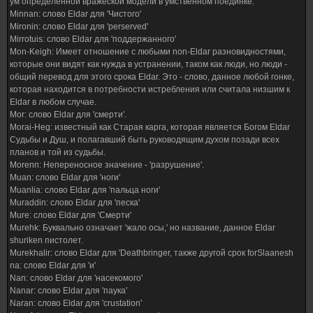
ум определенной вражеской модели в умственном поединке.
Minnan: слово Eldar для 'Чистого'
Mironin: слово Eldar для 'perserved'
Mirrotuis: слово Eldar для 'поддержанного'
Mon-Keigh: Имеет отношение с любыми non-Eldar разновидностями,
которые они видят как нужда в устранении, таком как люди, но люди -
общий перевод для этого срока Eldar. Это - слово, данное любой гонке,
которая находится в потребности истребления или считала низшим к
Eldar в любом случае.
Mor: слово Eldar для 'смерти'.
Morai-Heg: известный как Старая карга, которая является Богом Eldar
Судьбы и Душ, и полагавший быть руководящим духом позади всех
планов и той из судьбы.
Morenn: Непереносное значение - 'разрушение'.
Muan: слово Eldar для 'ноги'
Muanlia: слово Eldar для 'пальца ноги'
Muraddin: слово Eldar для 'песка'
Mure: слово Eldar для 'Смерти'
Murehk: Буквально означает 'жало осы,' но название, данное Eldar
shuriken пистолет.
Murekhalir: слово Eldar для 'Deathbringer, также другой срок forSlaanesh
na: слово Eldar для 'и'
Nan: слово Eldar для 'насекомого'
Nanar: слово Eldar для 'паука'
Naran: слово Eldar для 'crustation'