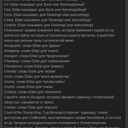
Ce: Eldar называют для 'Бога' или 'богоподобный'
Ceo: Eldar называют для 'Бога' или 'богоподобный'
Cera: Eldar называют для 'Greeings' или 'welcomings'
Cerka: Eldar называют для 'Greeings' или 'welcomings'
Cerkish: Eldar называют для 'Greeings' или 'welcomings'
Chainsword: оружие Ближнего боя, которое причиняет ущерб из-за
зубчатых зубов, которые установлены в шахту металла, и работает
очень как цепные пилы тысячелетий мимо.
cheapamir: слово Eldar для 'думает'
cheapmai: слово Eldar для 'плана'
cheapon: слово Eldar для 'предполагает'
Cherakan: слово Eldar для 'соблазнения'
Cherakinan: слово Eldar для 'романа'
Cherital: слово Eldar для 'любви'
chom: слово Eldar для 'всего количества'
choma: слово Eldar для 'чрезвычайно'
chomh: слово Eldar для 'очень'
Coldras: слово Eldar для 'camealine'
Скройте: власть Колдуна, которая скрывает единицу с психической
областью, скрывая их от врага.
Cormer: слово Eldar для 'черного'
Court of the Young King: Суд Молодого Короля - единица, только
доступная для Craftworlds, выставляющего Армии Swordwind, и состоит
из до Эксарок затруднительного положения и Олицетворения.