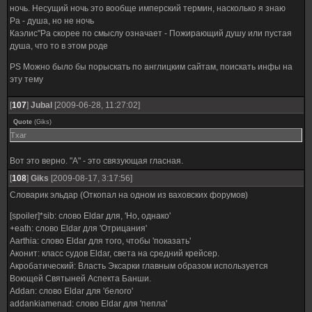
ночь. Несущий ночь это вообще имперский термин, насколько я знаю
Ра - душа, но не ночь
Каэлис"Ра скорее по смыслу означает - Пожирающий душу или пустая
душа, что то в этом роде
PS Можно было бы порыскать по англицким сайтам, поискать инфы на
эту тему
[
107
]
Jubal
[2009-06-28, 11:27:02]
Quote
(
Giks
)
Тхаг
Вот это верно. "А" - это связующая гласная.
[
108
]
Giks
[2009-08-17, 3:17:56]
Словарик эльдар (Откопал на одном из ваховских форумов)
[spoiler]*sib: слово Eldar для, 'Но, однако'
+eath: слово Eldar для 'Отрицания'
Aarthia: слово Eldar для того, чтобы 'показать'
Аконит: класс судов Eldar, света на средний крейсер.
Акробатический: Власть Эксарки главным образом используется
Воющей Святыней Аспекта Банши.
Addan: слово Eldar для 'белого'
addankiamenad: слово Eldar для 'пепла'