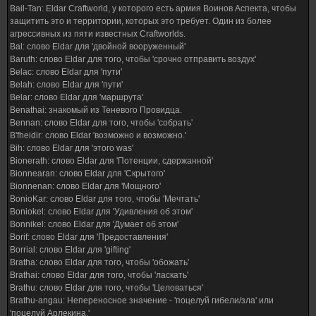
Bail-Tan: Eldar Craftworld, у которого есть армия Воинов Аспекта, чтобы
защитить это и территории, которых это требует. Один из более
агрессивных из пяти известных Craftworlds.
Bal: слово Eldar для 'двойной вооруженный'
Baruth: слово Eldar для того, чтобы 'срочно отправить воздух'
Belac: слово Eldar для 'пути'
Belah: слово Eldar для 'пути'
Belar: слово Eldar для 'маршрута'
Benathai: знакомый из Теневого Провидца.
Bennan: слово Eldar для того, чтобы 'собрать'
B'fheidir: слово Eldar 'возможно и возможно.'
Bih: слово Eldar для 'этого was'
Bionerath: слово Eldar для 'Потенции, сдержанной'
Bionnearan: слово Eldar для 'Скрытого'
Bionnenan: слово Eldar для 'Мощного'
BonioKar: слово Eldar для того, чтобы 'Мечтать'
Boniokel: слово Eldar для 'Удивления об этом'
Bonnikel: слово Eldar для 'Думает об этом'
Borif: слово Eldar для 'Предоставления'
Borrial: слово Eldar для 'gifting'
Bratha: слово Eldar для того, чтобы 'обожать'
Brathai: слово Eldar для того, чтобы 'ласкать'
Brathu: слово Eldar для того, чтобы 'Целоваться'
Brathu-angau: Непереносное значение - 'поцелуй гибели/зла' или
'поцелуй Арлекина.'