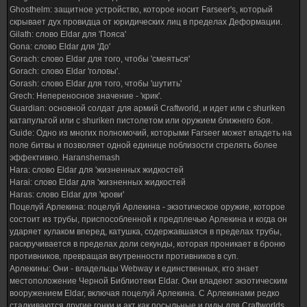
Ghosthelm: защитное устройство, которое носит Farseer's, который
скрывает дух провидца от юридических лиц в пределах Деформации.
Gilath: слово Eldar для 'Пояса'
Gona: слово Eldar для 'До'
Gorach: слово Eldar для того, чтобы 'смеяться'
Gorach: слово Eldar 'головы'.
Gorash: слово Eldar для того, чтобы 'шутить'
Grech: Непереносное значение - 'крик'.
Guardian: основной солдат для армий Craftworld, и идет или с shuriken
катапультой или с shuriken пистолетом или оружием ближнего боя.
Guide: Одно из многих полномочий, которыми Farseer может владеть на
поле битвы и позволяет одной единице поблизости стрелять более
эффективно. Haranshemash
Hara: слово Eldar для 'жизненных жидкостей
Harai: слово Eldar для 'жизненных жидкостей
Haras: слово Eldar для 'крови'
Поцелуй Арлекина: поцелуй Арлекина - экзотическое оружие, которое
состоит из трубы, приспособленной к предплечью Арлекина и когда он
ударяет кулаком вперед, катушка, содержавшаяся в пределах трубы,
раскручивается в пределах доли секунды, которая проникает в броню
противников, превращая внутренности противников в суп.
Арлекины: Они - владельцы Webway и единственных, кто знает
местоположение Черной Библиотеки Eldar. Они владеют экзотическим
вооружением Eldar, включая поцелуй Арлекина. С Арлекинами редко
сталкиваются другие гонки и акт как посыльные и гиды для Craftworlds,