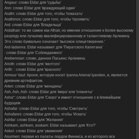
Angaur: слово Eldar для 'судьбы'
Ann: слово Eldar для 'враждующий один'
Arathi: слово Eldar для того, чтобы 'показать'
Arathinos: слово Eldar для того, чтобы 'проявить'
Ard: слово Eldar для 'Владельца'
Ardathair: то же самое как Athair, но имение отношение к более высокому
разряду или лучшему квалифицированному и талантливому Арлекину.
Это слово буквально означает 'высокое олицетворение.'
Ard-Iadanna: Eldar называют для 'Пиратского Капитана'
: слово Eldar для 'Соблюдаемого'
Arebennian: слово, данное Пасьянс Арлекина.
Arioth: слово Eldar для 'желтого'
Arith: : слово Eldar для 'красного'
Armour Vaul: броня, которую носит Iyanna Arienal Iyanden, и, является
древним артефактом.
Arten: слово Eldar для 'женщины'
Ash, Ash, Ash: слово Eldar для 'мира' или 'планеты'
Asha*: слово Eldar для 'Скоро' и имеет отношение с в ближайшем
будущем
Ashafar: слово Eldar для того, чтобы 'Смотреть'
Ashafares: слово Eldar для того, чтобы 'Искать'
Ashfar: слово Eldar для 'Желания'
Ashkam, ashkam, asskam: Eldar называют для 'Кто?'
Asturi: слово Eldar для 'уважения'
Asurmen: первая из палаты лордов Финикса, и из которого все