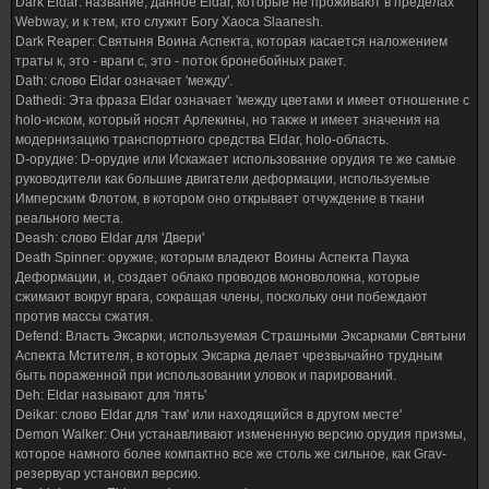
Dark Eldar: название, данное Eldar, которые не проживают в пределах
Webway, и к тем, кто служит Богу Хаоса Slaanesh.
Dark Reaper: Святыня Воина Аспекта, которая касается наложением
траты к, это - враги с, это - поток бронебойных ракет.
Dath: слово Eldar означает 'между'.
Dathedi: Эта фраза Eldar означает 'между цветами и имеет отношение с
holo-иском, который носят Арлекины, но также и имеет значения на
модернизацию транспортного средства Eldar, holo-область.
D-орудие: D-орудие или Искажает использование орудия те же самые
руководители как большие двигатели деформации, используемые
Имперским Флотом, в котором оно открывает отчуждение в ткани
реального места.
Deash: слово Eldar для 'Двери'
Death Spinner: оружие, которым владеют Воины Аспекта Паука
Деформации, и, создает облако проводов моноволокна, которые
сжимают вокруг врага, сокращая члены, поскольку они побеждают
против массы сжатия.
Defend: Власть Эксарки, используемая Страшными Эксарками Святыни
Аспекта Мстителя, в которых Эксарка делает чрезвычайно трудным
быть пораженной при использовании уловок и парирований.
Deh: Eldar называют для 'пять'
Deikar: слово Eldar для 'там' или находящийся в другом месте'
Demon Walker: Они устанавливают измененную версию орудия призмы,
которое намного более компактно все же столь же сильное, как Grav-
резервуар установил версию.