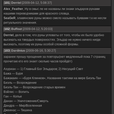
[
101
]
Derriel
[2009-04-12, 5:08:37]
Alex_Feather
, Ну в смыс ле не названы ли знаки эльдаров рунами
нашими переводчиками для красного словца.
SeaGeR
, злавянские руны можно смело называть буквами т.к не несли
ритуального значения.
[
102
]
Buffout
[2009-04-12, 5:20:03]
Derriel
, дело в том, что руны угловаты от того, чтобы их было удобно
высекать на твердых поверхностях. Эльдар не нужно ничего нигде
высекать, поэтому их руны особой сложной формы.
[
103
]
Dardinius
[2009-06-16, 5:30:27]
заранее прошу прощения за повторы(нет медленный пока 7 страниц
прочитаю кто его знает сколько часов пройдёт)
Азуриан — 1) Главный Бог Эльдаров; 2) Несущий Свет
Бажа — Буря
Бажакаин — «Буря Клинков», Название тактики на мире Биэль-Тан
Биэль — Возрождение
Биэль-Тан — Возрождение старых времен
Вэйлис — Вопить
Ган — Копье
Данан — Уничтожение/Смерть
Дандра — Мир/Вселенная
Джеинас — Тишина