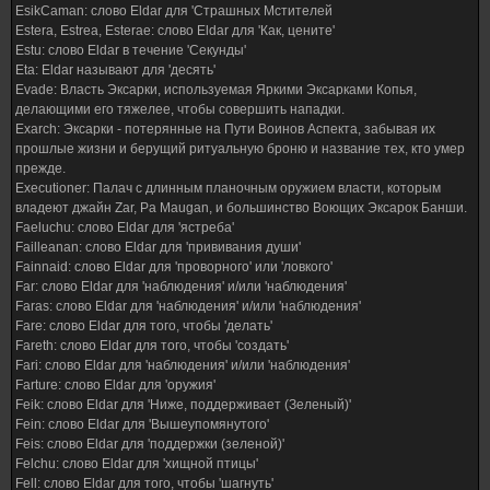
EsikCaman: слово Eldar для 'Страшных Мстителей
Estera, Estrea, Esterae: слово Eldar для 'Как, цените'
Estu: слово Eldar в течение 'Секунды'
Eta: Eldar называют для 'десять'
Evade: Власть Эксарки, используемая Яркими Эксарками Копья,
делающими его тяжелее, чтобы совершить нападки.
Exarch: Эксарки - потерянные на Пути Воинов Аспекта, забывая их
прошлые жизни и берущий ритуальную броню и название тех, кто умер
прежде.
Executioner: Палач с длинным планочным оружием власти, которым
владеют джайн Zar, Ра Maugan, и большинство Воющих Эксарок Банши.
Faeluchu: слово Eldar для 'ястреба'
Failleanan: слово Eldar для 'прививания души'
Fainnaid: слово Eldar для 'проворного' или 'ловкого'
Far: слово Eldar для 'наблюдения' и/или 'наблюдения'
Faras: слово Eldar для 'наблюдения' и/или 'наблюдения'
Fare: слово Eldar для того, чтобы 'делать'
Fareth: слово Eldar для того, чтобы 'создать'
Fari: слово Eldar для 'наблюдения' и/или 'наблюдения'
Farture: слово Eldar для 'оружия'
Feik: слово Eldar для 'Ниже, поддерживает (Зеленый)'
Fein: слово Eldar для 'Вышеупомянутого'
Feis: слово Eldar для 'поддержки (зеленой)'
Felchu: слово Eldar для 'хищной птицы'
Fell: слово Eldar для того, чтобы 'шагнуть'