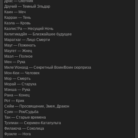
Драс — Охотник
Дручий — Темный Эльдар
Каин — Меч
Карран — Тень
Каэла — Кровь
Каэлис’Ра — Несущий Ночь
Килитикадйя — Близжайшее будущее
Маратхаг — Лицо Смерти
Мауг — Пожинать
Маугет — Жнец
Маэл — Полное
Мен — Рука
Миле’Ионахд — Секретный Воин/Воин сюрприза
Мон-Кеи — Человек
Мор — Смерть
Морай — Старуха
Мэнша — Рука
Рана — Конец
Рот — Крик
Сейм — Просвящение, Змея, Дракон
Суин — Рок/Судьба
Тан — Старые времена
Туэлиан — Сюрикен-Катапульта
Филакоча — Соколица
Фуакле — Нога