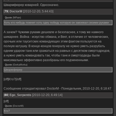
Швармфюрер коварней. Однозначно.
[
79
]
DoctorM
[2010-12-20, 5:44:43]
Quote
(
MPain
)
Хоть кто нибудь помнит хоть одну победу которую он завоевал своими руками
А зачем? Чужими руками дешевле и безопаснее, к тому же намного
шикарнее. Война - искуство обмана, и Вект, в отличие от человеческих,
орочьих или тауситских командующих этим фактом пользуется на
полную катушку. В конце-концов генералу не нужно уметь разрубать
одним ударом танк или сражаться на равных с десятком смертодредов,
а нужно уметь командовать так, чтобы танк и смертордеды были
максимально эффективно разобраны его подчиненными.
Quote
(
GorkaMorka
)
Швармфюрер
[off]Кто?[/off]
Сообщение отредактировал
DoctorM
-
Понедельник, 2010-12-20, 6:18:47
[
80
]
Ego_Serpentis
[2010-12-20, 6:49:14]
[off]
Quote
(
DoctorM
)
Кто?