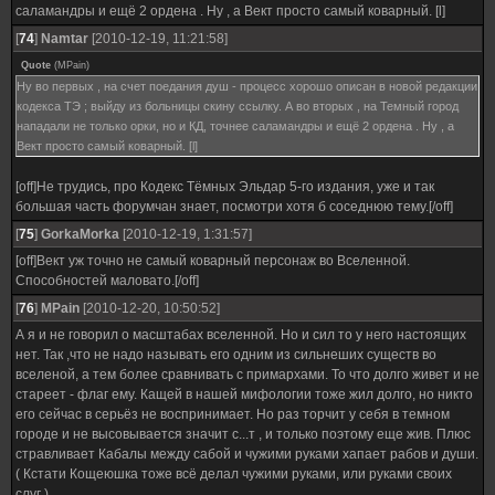
саламандры и ещё 2 ордена . Ну , а Вект просто самый коварный. [l]
[
74
]
Namtar
[2010-12-19, 11:21:58]
Quote
(
MPain
)
Ну во первых , на счет поедания душ - процесс хорошо описан в новой редакции
кодекса ТЭ ; выйду из больницы скину ссылку. А во вторых , на Темный город
нападали не только орки, но и КД, точнее саламандры и ещё 2 ордена . Ну , а
Вект просто самый коварный. [l]
[off]Не трудись, про Кодекс Тёмных Эльдар 5-го издания, уже и так
большая часть форумчан знает, посмотри хотя б соседнюю тему.[/off]
[
75
]
GorkaMorka
[2010-12-19, 1:31:57]
[off]Вект уж точно не самый коварный персонаж во Вселенной.
Способностей маловато.[/off]
[
76
]
MPain
[2010-12-20, 10:50:52]
А я и не говорил о масштабах вселенной. Но и сил то у него настоящих
нет. Так ,что не надо называть его одним из сильнеших существ во
вселеной, а тем более сравнивать с примархами. То что долго живет и не
стареет - флаг ему. Кащей в нашей мифологии тоже жил долго, но никто
его сейчас в серьёз не воспринимает. Но раз торчит у себя в темном
городе и не высовывается значит с...т , и только поэтому еще жив. Плюс
стравливает Кабалы между сабой и чужими руками хапает рабов и души.
( Кстати Кощеюшка тоже всё делал чужими руками, или руками своих
слуг )