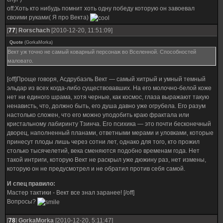
off:Хоть кто нибудь помнит хоть одну победу которую он завоевал
своими руками( Я про Векта)
[
77
]
Rorschach
[2010-12-20, 11:51:09]
Quote
(
GorkaMorka
)
Вект уж точно не самый коварный персонаж во Вселенной. Способностей
маловато.
[off]Проще говоря, Асдрубаэль Вект — самый хитрый и умный темный
эльдар из всех когда-либо существовавших. На его молочно-белой коже
нет ни единого шрама, хотя черные, как космос, глаза выражают такую
ненависть, что, должно быть, его душа давно уже огрубела. Его разум
настолько сложен, что его можно уподобить краю фрактала или
кристальному лабиринту Тзинча. Его психика — это почти бесконечный
дворец, наполненный планами, ответными мерами и уловками, которые
принесут плоды лишь через сотни лет, однако для того, кто прожил
столько тысячелетий, века сменяются подобно временам года. Нет
такой интриги, которую Вект не раскрыл уже дюжину раз, нет измены,
которую он не предусмотрел и не обратил против себя самой.
И спец правило:
Мастер тактики - Вект все знал заранее! [/off]
Вопросы?
[
78
]
GorkaMorka
[2010-12-20, 5:11:47]