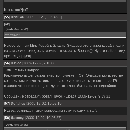
Кто такие?[/off]
[
55
]
DrAKoN
[2009-10-21, 10:14:20]
[off]
Quote
(
MurdereR
)
Кто такие?
Искусственный Мир-Корабль Эльдар. Эльдары этого мира-корабля одни
из самых жестоких, если можно так сказать. Боевые)). Ну это тебе в тему
про Эльдар.[/off]
[
56
]
Havoc
[2009-12-02, 9:18:06]
Эмм... У меня вопрос.
Как именно душепожирательство помогает ТЭ?.. Эльдары как известно
создали камни душ, которые не дают душе попасть в варп, а про ТЭ
сказано что они поглощают души, хотелось бы знать по подробнее.
Сообщение отредактировал
Havoc
-
Среда, 2009-12-02, 9:19:32
[
57
]
Defialtus
[2009-12-02, 10:02:19]
Havoc
, возникает такой вопрос...ты тему то саму читал?
[
58
]
Дамнэд
[2009-12-02, 10:26:27]
Quote
(
MurdereR
)