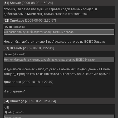
[
51
]
Shovah
[2009-08-03, 1:50:24]
dronius
, Он разве что лучший стратег среди темных эльдар! и
действительно
MurdereR
, только сказал о его талантах!
[
52
]
Omokage
[2009-08-06, 2:35:57]
Quote
(
Маратхаг
)
Он разве что лучший стратег среди темных эльдар
Нет, он был действительно 1 из Лучших стратегов из ВСЕХ Эльдар
[
53
]
DrAKoN
[2009-10-18, 1:22:49]
Quote
(
MurdereR
)
Нет, он был действительно 1 из Лучших стратегов из ВСЕХ Эльдар
Я думаю он и сейчас наводит ужас на обычных Эльдар, даже на Биел-
танцев)) Вряд ли кто-то из них хотел бы встретится с Вектом и армией.
Добавлено
(2009-10-18, 1:22:49)
---------------------------------------------
И его армией*
[
54
]
Omokage
[2009-10-21, 3:51:34]
[off]
Quote
(
DrAKoN
)
Биел-танцев