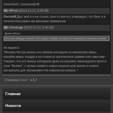
Swarmlord, I presume[/off]
[
81
]
MPain
[2010-12-21, 9:34:38]
DoctorM
,Друг мой я и не спорю, просто кое кто утверждал, что Вект и в
личном бою равен как минимум примархам.
[
82
]
Omokage
[2010-12-22, 6:46:05]
Quote
(
MPain
)
Хоть кто нибудь помнит хоть одну победу которую он завоевал своими руками
Из кодекса
"Множество раз воины его кабала нападали на имперские миры,
корабли-миры эльдар и на планеты населенные орками или скватами.
Говорят, что его воины нападали даже на корабли тиранидского флота-
улья "Кракен", с целью захвата новых игрушек для арены и нового
материала для экспериментов гомункулов кабала. "
Страница
2
из
2
«
1
2
Главная
Новости