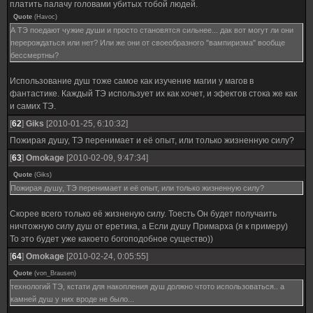
платить палачу головами убитых тобой людей.
Quote
(
Havoc
)
А ТЭ поедают чужие души и просто становятся сильнее... дак вот могут ли они
перерождаться или нет? Или же они от своеобразного "вампиризма" вообще
бессмертны?
Использование душ тоже самое как изучение магии у магов в
фантастике. Каждый ТЭ использует их как хочет, и эфектов стока же как
и самих ТЭ.
[
62
]
Giks
[2010-01-25, 6:10:32]
Пожирая душу, ТЭ перенимает и её опыт, или только жизненную силу?
[
63
]
Omokage
[2010-02-09, 9:47:34]
Quote
(
Giks
)
Пожирая душу, ТЭ перенимает и её опыт, или только жизненную силу?
Скорее всего только её жизненую силу. Тоесть Он будет получаить
ничтожную силу душ от еретика, а Если душу Примарха (я к примеру)
То это будет уже какоето богоподобное существо))
[
64
]
Omokage
[2010-02-24, 0:05:55]
Quote
(
von_Brausen
)
технологий ТЭ, кстати для накопления душ должно чтото использоваться.. а
камней душ у них вроде не было...