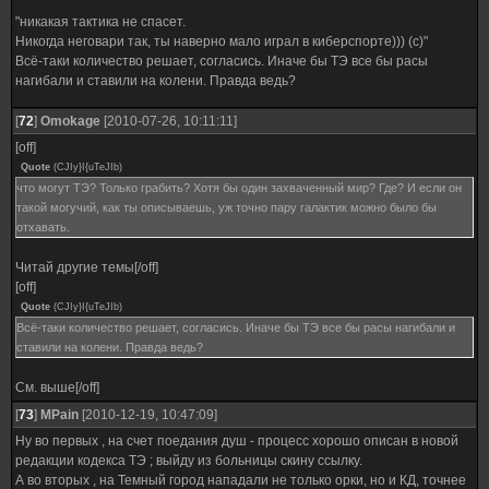
"никакая тактика не спасет.
Никогда неговари так, ты наверно мало играл в киберспорте))) (с)"
Всё-таки количество решает, согласись. Иначе бы ТЭ все бы расы
нагибали и ставили на колени. Правда ведь?
[
72
]
Omokage
[2010-07-26, 10:11:11]
[off]
Quote
(
CJIy}I{uTeJIb
)
что могут ТЭ? Только грабить? Хотя бы один захваченный мир? Где? И если он
такой могучий, как ты описываешь, уж точно пару галактик можно было бы
отхавать.
Читай другие темы[/off]
[off]
Quote
(
CJIy}I{uTeJIb
)
Всё-таки количество решает, согласись. Иначе бы ТЭ все бы расы нагибали и
ставили на колени. Правда ведь?
См. выше[/off]
[
73
]
MPain
[2010-12-19, 10:47:09]
Ну во первых , на счет поедания душ - процесс хорошо описан в новой
редакции кодекса ТЭ ; выйду из больницы скину ссылку.
А во вторых , на Темный город нападали не только орки, но и КД, точнее