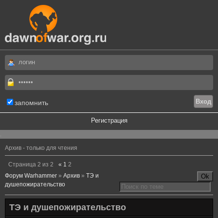
запомнить
Регистрация
.
Архив - только для чтения
Страница
2
из
2
«
1
2
Форум Warhammer
»
Архив
»
ТЭ и
душепожирательство
ТЭ и душепожирательство