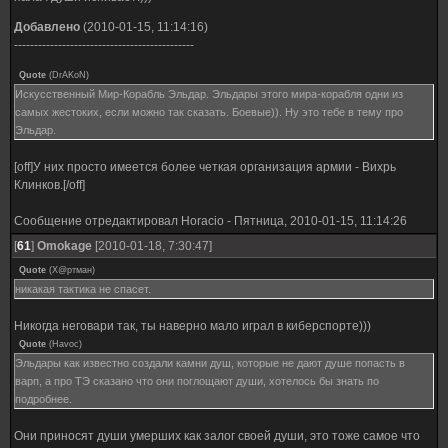
Добавлено
(2010-01-15, 11:14:16)
---------------------------------------------
Quote
(
DrAKoN
)
Искусственный Мир-Корабль Эльдар. Эльдары этого мира-корабля одни из
самых жестоких, если можно так сказать. Боевые)). Ну это тебе в тему про
Эльдар.
[off]У них просто имеется более четкая организация армии - Вихрь
Клинков.[/off]
Сообщение отредактировал
Horacio
-
Пятница, 2010-01-15, 11:14:26
[
61
]
Omokage
[2010-01-18, 7:30:47]
Quote
(
Х@ртман
)
никакая тактика не спасет.
Никогда неговари так, ты наверно мало играл в киберспорте)))
Quote
(
Havoc
)
Эльдары как известно создали камни душ, которые не дают душе попасть в
варп, а про ТЭ сказано что они поглощают души, хотелось бы знать по
подробнее.
Они приносят души умерших как залог своей души, это тоже самое что