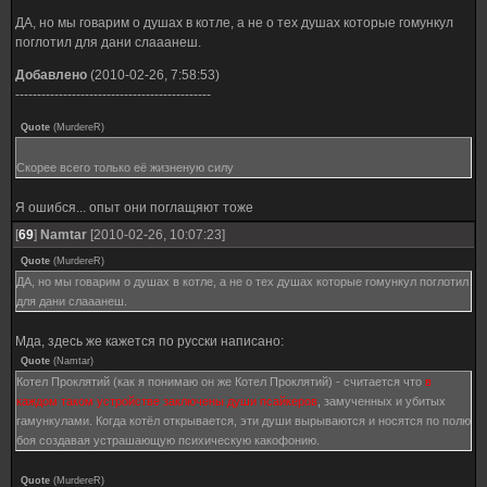
ДА, но мы говарим о душах в котле, а не о тех душах которые гомункул
поглотил для дани слааанеш.
Добавлено
(2010-02-26, 7:58:53)
---------------------------------------------
Quote
(
MurdereR
)
Скорее всего только её жизненую силу
Я ошибся... опыт они поглащяют тоже
[
69
]
Namtar
[2010-02-26, 10:07:23]
Quote
(
MurdereR
)
ДА, но мы говарим о душах в котле, а не о тех душах которые гомункул поглотил
для дани слааанеш.
Мда, здесь же кажется по русски написано:
Quote
(
Namtar
)
Котел Проклятий (как я понимаю он же Котел Проклятий) - считается что
в
каждом таком устройстве заключены души псайкеров
, замученных и убитых
гамункулами. Когда котёл открывается, эти души вырываются и носятся по полю
боя создавая устрашающую психическую какофонию.
Quote
(
MurdereR
)