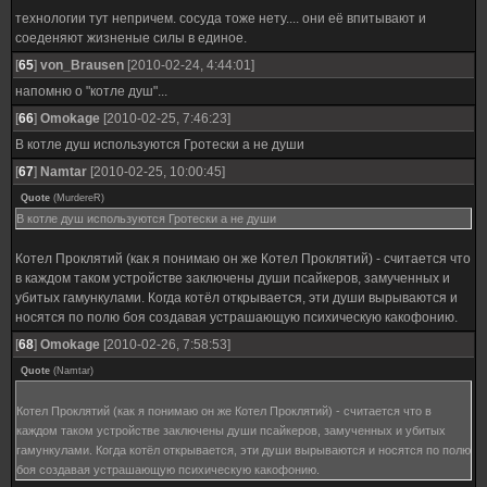
технологии тут непричем. сосуда тоже нету.... они её впитывают и
соеденяют жизненые силы в единое.
[
65
]
von_Brausen
[2010-02-24, 4:44:01]
напомню о "котле душ"...
[
66
]
Omokage
[2010-02-25, 7:46:23]
В котле душ используются Гротески а не души
[
67
]
Namtar
[2010-02-25, 10:00:45]
Quote
(
MurdereR
)
В котле душ используются Гротески а не души
Котел Проклятий (как я понимаю он же Котел Проклятий) - считается что
в каждом таком устройстве заключены души псайкеров, замученных и
убитых гамункулами. Когда котёл открывается, эти души вырываются и
носятся по полю боя создавая устрашающую психическую какофонию.
[
68
]
Omokage
[2010-02-26, 7:58:53]
Quote
(
Namtar
)
Котел Проклятий (как я понимаю он же Котел Проклятий) - считается что в
каждом таком устройстве заключены души псайкеров, замученных и убитых
гамункулами. Когда котёл открывается, эти души вырываются и носятся по полю
боя создавая устрашающую психическую какофонию.