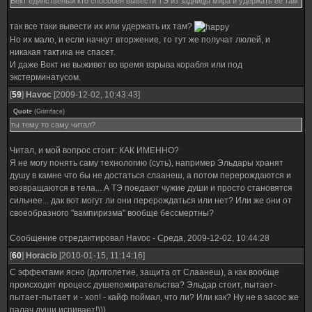
Вект единственый кто способен вывести ТЭ из задницы мира и удержать её там
так все таки вывести их или удержать их там?
Но их мало, и если начнут вторжение, то тут же получат люлей, и
никакая тактика не спасет.
И даже Вект не выживет во время взрыва корабля или под
экстерминатусом.
[
59
]
Havoc
[2009-12-02, 10:43:43]
Quote
(
Grimface
)
ты тему то саму читал?
Читал, и мой вопрос стоит: КАК ИМЕННО?
Я не могу понять саму технологию (суть), например Эльдары хранят
душу в камне что бы не достаться слаанеш, а потом перерождаются и
возвращаются в тела... А ТЭ поедают чужие души и просто становятся
сильнее... дак вот могут ли они перерождаться или нет? Или же они от
своеобразного "вампиризма" вообще бессмертны?
Сообщение отредактировал
Havoc
-
Среда, 2009-12-02, 10:44:28
[
60
]
Horacio
[2010-01-15, 11:14:16]
С эффектами ясно (долголетие, защита от Слаанеш), а как вообще
происходит процесс душепожирательства? Эльдар стоит, пытает-
пытает-пытает и - хоп! - кайф поймал, что ли? Или как? Ну не в засос же
палач души испивает!)))