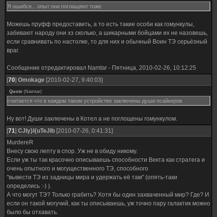
Я ошибся... опыт они поглащяют тоже
Можешь пруфф предоставить, а то есть такие особи как гомункулы,
забивают народу они хз сколько, а шикарными бойцами их не назовешь,
если сравнивать по настолке, то для них и обычный Воин ТЭ серьёзный
враг.
Сообщение отредактировал
Namtar
-
Пятница, 2010-02-26, 10:12:25
[
70
]
Omokage
[2010-02-27, 9:40:03]
Quote
(
Namtar
)
считается что в каждом таком устройстве заключены души псайкеров
Ну вот! Души заключены в Котел а не поглощены гомункулом.
[
71
]
CJIy}I{uTeJIb
[2010-07-26, 0:41:31]
MurdereR
Внесу свою лепту в спор. Уж не в обиду никому.
Если уж ты так красочно описываешь способности Векта как стратега и
очень опытного и могущественного ТЭ, способного
"вывести ТЭ из задницы мира и удержать её там" (опять-таки
определись :-) ).
А что могут ТЭ? Только грабить? Хотя бы один захваченный мир? Где? И
если он такой могучий, как ты описываешь, уж точно пару галактик можно
было бы отхавать.