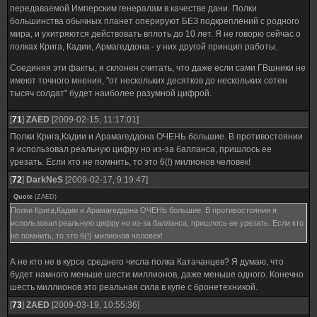
передаваемой Имперским генералам в качестве дани. Полки
большинства обычных планет оперируют БЕЗ подкреплений с родного
мира, и ухитряются действовать вплоть до 10 лет. Я не говорю сейчас о
полках Крига, Кадии, Армагеддона - у них другой принцип работы.
Соединяя эти факты, я склонен считать, что даже если сами ГВшники не
имеют точного мнения, "от нескольких десятков до нескольких сотен
тысяч солдат" будет наиболее разумной цифрой.
[
71
]
ZAED
[2009-02-15, 11:17:01]
Полки Крига,Кадии и Арамагеддона ОЧЕНЬ большие. В противостоянии
я использовал реальную цифру но из-за балланса, пришлось ее
урезать. Если кто не помнить, то это 6(!) милионов человек!
[
72
]
DarkNeS
[2009-02-17, 9:19:47]
Quote
(
ZAED
)
Полки Крига,Кадии и Арамагеддона ОЧЕНЬ большие. В противостоянии я
использовал реальную цифру но из-за балланса, пришлось ее урезать. Если кто
не помнить, то это 6(!) милионов человек!
А не кто не в курсе среднего числа полка Катачанцев? Я думаю, что
будет намного меньше шести миллионов, даже меньше одного. Конечно
шесть миллионов это реальная сила в купе с бронетехникой.
[
73
]
ZAED
[2009-03-19, 10:55:36]