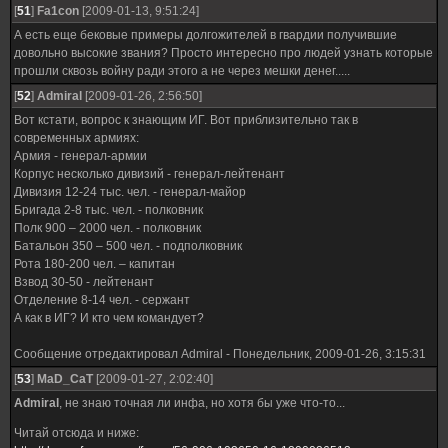
[
51
]
Fa1con
[2009-01-13, 9:51:24]
А есть еще бековые примеры долгожителей в гвардии получившие
довольно высокие звания? Просто интересно про людей узнать которые
прошли сквозь войну ради этого а не через мешки денег.....
[
52
]
Admiral
[2009-01-26, 2:56:50]
Вот кстати, вопрос к знающим ИГ. Вот приблизительно так в
современных армиях:
Армия - генерал-армии
Корпус несколько дивизий - генерал-лейтенант
Дивизия 12-24 тыс. чел. - генерал-майор
Бригада 2-8 тыс. чел. - полковник
Полк 900 – 2000 чел. - полковник
Батальон 350 – 500 чел. - подполковник
Рота 180-200 чел. – капитан
Взвод 30-50 - лейтенант
Отделение 8-14 чел. - сержант
А как в ИГ? И кто чем командует?
Сообщение отредактировал
Admiral
-
Понедельник, 2009-01-26, 3:15:31
[
53
]
MaD_CaT
[2009-01-27, 2:02:40]
Admiral
, не знаю точная ли инфа, но хотя бы уже что-то...
Читай отсюда и ниже: