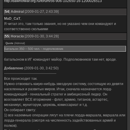
http://dawnofwar.org.ru/forum/56-906-102650-16-1200026513
[
54
]
Admiral
[2009-01-27, 2:43:39]
MaD_CaT
,
Я читал это, там только звания, но не указано чем они командуют и
соответственно сколькими
[
55
]
Horacio
[2009-01-30, 3:44:28]
Quote
(
Admiral
)
Батальон 350 – 500 чел. - подполковник
батальоном в ИГ командует майор. Подполковников там нет, вроде.
Добавлено
(2009-01-30, 3:42:50)
---------------------------------------------
Все происходит так.
Нужно отвоевать какую-нибудь звездную систему, состоящую из девяти
населенных и развитых миров. Итак, сначала назначается лорд-
командующий - гениальный стратег и амбициозный лидер. Он
возглавляет ВСЕ вторжение - флот, армию, титанов, астартес,
механикус, муниторум, церковь, комиссариат и т.д.
Он собирает свиту:
1) все наземные операции лягут на плечи лорда-маршала, маршала или
лорда-генерала (смотря на численность задействованных армий и
полков).