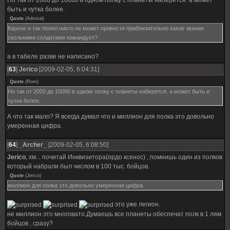
Но так от 2000 до 10000 в одном полку с планеты наберётся. а может
быть и чутка более.
Quote
(
Admiral
)
Кароче я так понял никто не может привести приблизительно какое звание
сколькими солдатами командует?
а в табеле разве не написано?
[
63
]
Jerico
[2009-02-05, 6:04:31]
Quote
(
Rom
)
Но так от 2000 до 10000 в одном полку с планеты наберётся. а может быть и
чутка более.
А что так мало? Я всегда думал что и миллион для полка это довольно
умеренная цифра.
[
64
]
_Archer_
[2009-02-05, 6:08:50]
Jerico
, хм... почитай Инквизитора(ордо ксенос) , помнишь один из полков
который набрали был числом в 100 тыс. бойцов.
Quote
(
Jerico
)
миллион для полка это довольно умеренная цифра.
это уже легион.
не миллион это многовато.Думаешь все планеты обеспечат полк в 1 лям
бойцов , сразу?