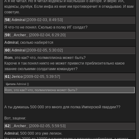
А я не читал. Но я читал кодексы и наслышан о авторе. И верю: ИА,
кодексы, рулбук. Если инфа из книг им противоречит я откидываю. И вам
советую.
[
58
]
Admiral
[2009-02-03, 8:49:53]
Я что-то не понял. Сколько в полку ИГ солдат?
[
59
]
_Archer_
[2009-02-04, 6:29:20]
Admiral
, сколько наберётся
[
60
]
Admiral
[2009-02-05, 5:30:02]
Rom
, это как? что, полмиллиона может быть?
Кароче я так понял никто не может привести приблизительно какое
звание сколькими солдатами командует?
[
61
]
Jerico
[2009-02-05, 5:39:57]
Цитата
Admiral
(
)
Rom, это как? что, полмиллиона может быть?
А ты думаешь 500 000 это много для полка Имперской гвардии??
Вот, зацени:
[
62
]
_Archer_
[2009-02-05, 5:59:53]
Admiral
, 500 000 это уже легион.