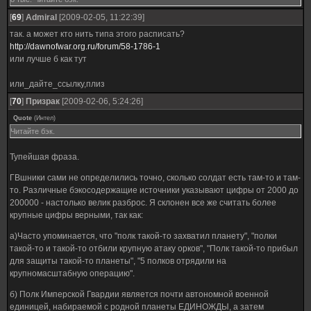
[
69
]
Admiral
[2009-02-05, 11:22:39]
так. а может кто нить типа этого расписать?
http://dawnofwar.org.ru/forum/58-1786-1
или лучше б как тут
или_дайте_ссылку,плиз
[
70
]
Призрак
[2009-02-06, 5:24:26]
Quote
(
Интел
)
Читайте бэк.
Тупейшая фраза.
ГВшники сами не определились точно, сколько солдат есть там-то и там-
то. Различные бэкосодержащие источники указывают цифры от 2000 до
200000 - настолько велик разброс. Я склонен все же считать более
крупные цифры верными, так как:
а)Часто упоминается, что "полк такой-то захватил планету", "полки
такой-то и такой-то отбили крупную атаку орков", "Полк такой-то прибыл
для защиты такой-то планеты", "5 полков отрядили на
крупномасштабную операцию".
б) Полк Имперской Гвардии является почти автономной военной
единицей, набираемой с родной планеты ЕДИНОЖДЫ, а затем