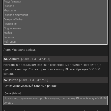
Лорд Генерал
Генерал
Маршалл
Генерал-Лейтенант
Генерал-Майор
Полковник
Подполковник
Майор
Капитан
Лейтенант
Сержант
Лорд-Маршала забыл.
Капрал
Рядовой
[
56
]
Admiral
[2009-01-31, 3:54:37]
Horacio
, а в остальном, все как в современных армиях? Но я читал, в
одной из книг про Эйзенхорна, там в полку ИГ новобранцев 500 000
солдат.
[
57
]
Интел
[2009-01-31, 3:57:00]
Вот вам нормальный табель о рангах
Quote
(
Admiral
)
Но я читал, в одной из книг про Эйзенхорна, там в полку ИГ новобранцев 500 000
солдат.