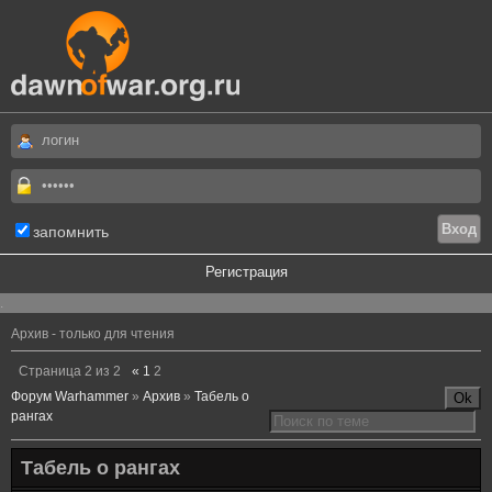
запомнить
Регистрация
.
Архив - только для чтения
Страница
2
из
2
«
1
2
Форум Warhammer
»
Архив
»
Табель о
рангах
Табель о рангах