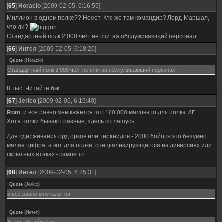
[
65
]
Horacio
[2009-02-05, 6:16:55]
Миллион в одном полке?? Нееет. Кто же там командир? Лорд-Маршал,
что ли?
Стандартный полк 2 000 чел. не считая обслуживающий персонал.
[
66
]
Интел
[2009-02-05, 6:18:20]
Quote
(
Horacio
)
Стандартный полк 2 000 чел. не считая обслуживающий персонал.
8 тыс. Читайте бэк.
[
67
]
Jerico
[2009-02-05, 6:19:40]
Rom
, и все равно мне кажется что 100 000 маловато для полка ИГ.
Хотя полки бывают разные, здесь соглашусь...
Для сдерживания орд орков или тиранидов - 2000 бойцов это безумно
малая цифра, а вот для полка, специализирующегося на диверсиях или
скрытных атаках - самое то.
[
68
]
Интел
[2009-02-05, 6:25:31]
Quote
(
Jerico
)
и все равно мне кажется
Quote
(
Интел
)
8 тыс. Читайте бэк.