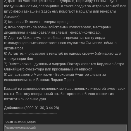
2) флот на мастере флотилии - адмирале, к примеру. Он командует
воздушными боями, операциями, а также следит за истребительной или
штурмовой авиацией (здесь ему помогают маршалы или генералы
Авиации)
3) Коллегия Титаника - генерал-принцепс.
4) Комиссариат - за всеми войсковыми комиссарами, мастерами
дисциплины и надзирателями следит Генерал-Комиссар.
5) Адептус Механикус - они обязаны прислать в свиту лорда-
командующего высокопоставленного служителя Омниссии, обычно
архимагоса.
6) Астартес - присылают в генштаб по одному своему библиарию, для
координации боя.
7) Экклезиархия - духовным лидером Похода является Кардинал Астра
ближайшего субсектора или присланный им епископ.
8) Департаменто Муниторум - Верховный Аудитор следит за
исполнением воли Высших Лордов Терры.
Каждый из вышеперечисленных могущественных личностей имеет свои
свиты. Поэтому генеральный штаб вторжения обычно состоит из
пятисот или больше душ.
Добавлено
(2009-01-30, 3:44:28)
---------------------------------------------
Quote
(
Marneus_Kalgar
)
Главнокомандующий