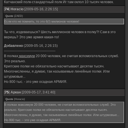
Катчанский полк-стандартный полк Иг там оклол 10 тысяч человек.
[
74
]
Horacio
[2009-05-16, 2:26:15]
Quote
(
ZAED
)
Если кто не помнить, то это 6(!) милионов человек!
Ты что, издеваешься? Шесть миллионов человек в полку?! Сам в это
веришь? Это уже армия какая-то!
Добавлено
(2009-05-16, 2:26:15)
---------------------------------------------
В полках
максимум
20 000 человек, не считая вспомогательных служб.
Это реально.
Криггские полки не обязательно насчитывают десятки тысяч.
Многочисленны, я думаю, так называемые линейные полки. Или
штурмовые...
Но 800 тыс. - это уже осадная АРМИЯ.
[
75
]
Аркан
[2009-05-17, 3:41:40]
Quote
(
Horacio
)
В полках максимум 20 000 человек, не считая вспомогательных служб. Это
реально. Криггские полки не обязательно насчитывают десятки тысяч.
Многочисленны, я думаю, так называемые линейные полки. Или штурмовые...
Но 800 тыс. - это уже осадная АРМИЯ.