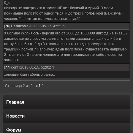
0_о
никогда не поверю что в армии ИГ нет Дивизий и Армий. В моем
понимание полк это от одной тысячи до трех с половиной (максимум)
человек, "не считая вспомогательных служб"
[
76
]
Пепякомен
[2009-05-17, 4:55:19]
я больше склоняюсь к версии что от 2000 до 1000000 никогда не знаешь
заранее какую угрозу устранять , от какой защищатся да и если бы в
полку было бы от 1 до 3 тысяч человек как тогда формировались
традиции полков ? Например адын полк можен существовать например
2 тысячи лет 3 тысячи человек это для тиранидов так себе , червечка
заморить
[
77
]
conf
[2018-01-15, 5:29:27]
хороший был табель о рангах
Страница
2
из
2
«
1
2
Главная
Новости
Форум