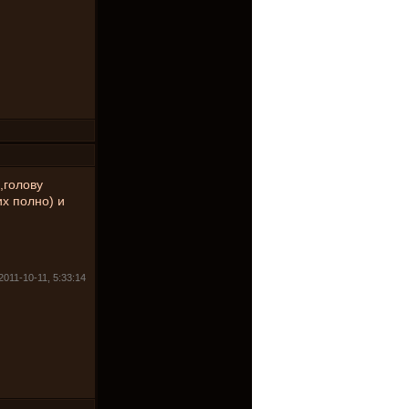
,голову
их полно) и
2011-10-11, 5:33:14