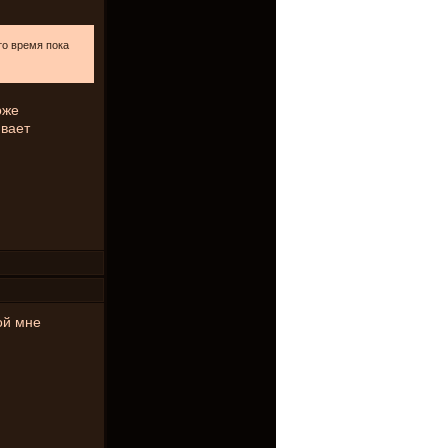
то время пока
оже
ивает
бой мне