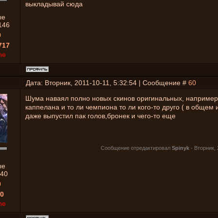
выкладывай сюда
ые
146
0
717
ne
Дата: Вторник, 2011-10-11, 5:32:54 | Сообщение #
60
Шума наваял полно новых скинов оригинальных, например
каппелана и то ли чемпиона то ли кого-то друго ( в общем 
даже выпустил пак голов,бронек и чего-то еще
Сообщение отредактировал
Spinyk
-
Вторник, 
ые
40
0
0
ne