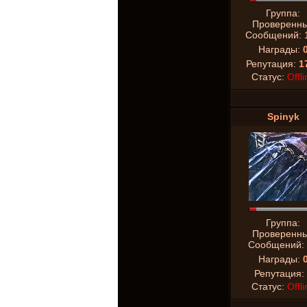
Группа:
Проверенн
Сообщений:
Награды:
Репутация:
1
Статус:
Offli
Spinyk
Группа:
Проверенн
Сообщений:
Награды:
Репутация:
Статус:
Offli