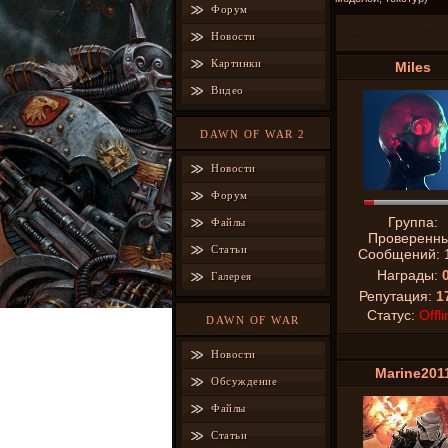
Форум
Скины для DoW
Новости
Картинки
Miles
Видео
DAWN OF WAR 2
Новости
Форум
Группа:
Файлы
Проверенн
Статьи
Сообщений:
Награды:
Галерея
Репутация:
1
Статус:
Offli
DAWN OF WAR
Новости
Marine201
Обсуждение
Файлы
Статьи