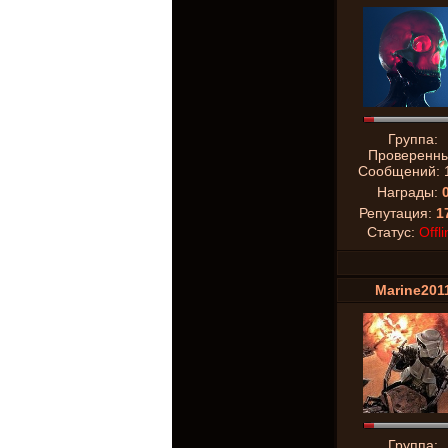
Группа:
Проверенн
Сообщений:
Награды:
Репутация:
1
Статус:
Offli
Marine201
Группа: