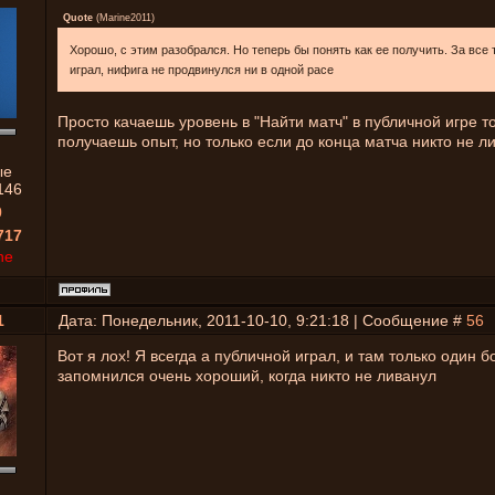
Quote
(
Marine2011
)
Хорошо, с этим разобрался. Но теперь бы понять как ее получить. За все 
играл, нифига не продвинулся ни в одной расе
Просто качаешь уровень в "Найти матч" в публичной игре т
получаешь опыт, но только если до конца матча никто не л
ые
146
0
717
ne
1
Дата: Понедельник, 2011-10-10, 9:21:18 | Сообщение #
56
Вот я лох! Я всегда а публичной играл, и там только один 
запомнился очень хороший, когда никто не ливанул