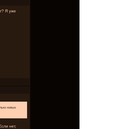
т? Я уже
олько новых
Если нет,