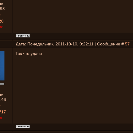
ые
93
0
20
ne
Дата: Понедельник, 2011-10-10, 9:22:11 | Сообщение #
57
Так что удачи
ые
146
0
717
ne