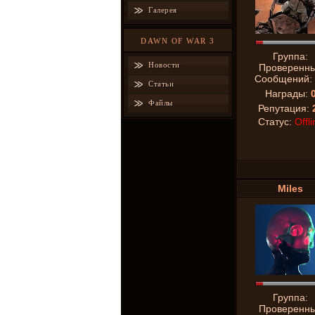
Галерея
DAWN OF WAR 3
Группа:
Новости
Проверенн
Сообщений:
Статьи
Награды:
Файлы
Репутация:
Статус:
Offli
Miles
Группа:
Проверенн