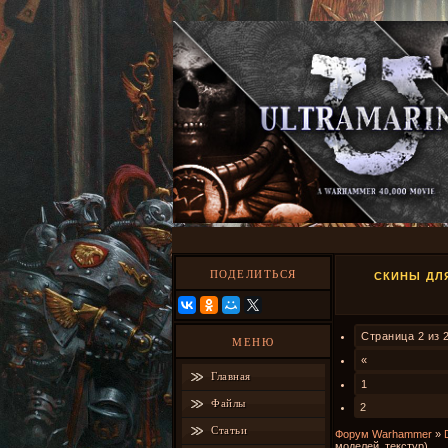
ПОДЕЛИТЬСЯ
СКИНЫ ДЛЯ
Страница
2
из
МЕНЮ
«
Главная
1
Файлы
2
Статьи
Форум Warhammer
»
моделей, текстур)