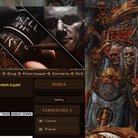
✪
Вход
✪
Регистрация
✪
Контакты
✪
RsS
ПОИСК
ДИФИКАЦИИ
VERMINTIDE 2
Статьи
Файлы