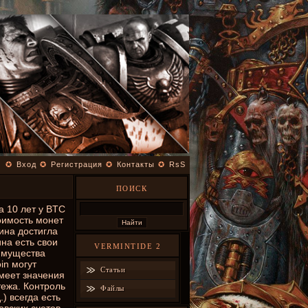
✪
Вход
✪
Регистрация
✪
Контакты
✪
RsS
ПОИСК
а 10 лет у BTC
тоимость монет
ина достигла
на есть свои
VERMINTIDE 2
имущества
in могут
Статьи
имеет значения
ежа. Контроль
Файлы
) всегда есть