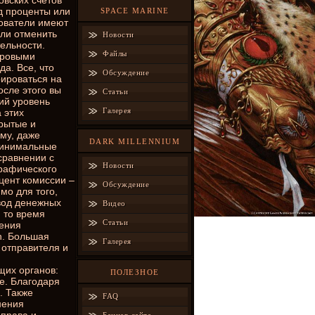
овских счетов
од проценты или
SPACE MARINE
зователи имеют
или отменить
Новости
тельности.
Файлы
фровыми
а. Все, что
Обсуждение
рироваться на
сле этого вы
Статьи
ий уровень
Галерея
 этих
рытые и
ому, даже
DARK MILLENNIUM
 Минимальные
сравнении с
Новости
графического
цент комиссии –
Обсуждение
мо для того,
вод денежных
Видео
, то время
Статьи
шения
n. Большая
Галерея
 отправителя и
щих органов:
ПОЛЕЗНОЕ
е. Благодаря
. Также
FAQ
нения