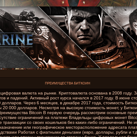
ПРЕИМУЩЕСТВА БИТКОИН
я цифровая валюта на рынке. Криптовалюта основана в 2008 году. З
ов и падений. Активный рост курса начался в 2017 году. В июне с
 долларов. Через 6 месяцев, в декабре 2017 года, стоимость Битко
 20 000 долларов. Несмотря на высокую стоимость монет, у Биткои
реимущества Bitcoin В первую очередь рассмотрим основные пре
тсутствие ограничений на платежи Владельцы цифровых монет Bitco
 транзакции со своих кошельков без каких-либо ограничений. Не 
назначение или географическое месторасположение адресата плат
ствами Работая с фиатными деньгами (евро, доллары, рубли и т.д.