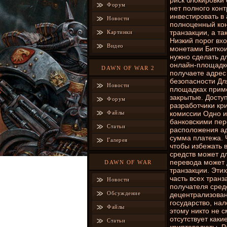
риск блокировки 
Форум
нет полного кон
инвестировать в 
Новости
полноценный кон
транзакции, а т
Картинки
Низкий порог вх
Видео
монетами Биткоин
нужно сделать д
онлайн-площадке
DAWN OF WAR 2
получаете адрес
безопасности Дл
Новости
площадках приме
закрытые. Доступ
Форум
разработчики кр
Файлы
комиссии Одно и
банковскими пер
Статьи
расположения ад
сумма платежа. 
Галерея
чтобы избежать 
средств может дл
перевода может 
DAWN OF WAR
транзакции. Эти
часть всех тран
Новости
получателя средс
Обсуждение
децентрализован
государство, на
Файлы
этому никто не 
отсутствует как
Статьи