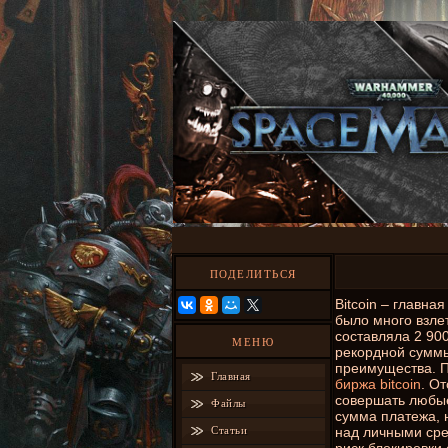
ПОДЕЛИТЬСЯ
Bitcoin – главна
было много взлет
составляла 2 900
МЕНЮ
рекордной суммы
преимущества. П
Главная
биржа bitcoin
. О
совершать любые
Файлы
сумма платежа, 
Статьи
над личными сред