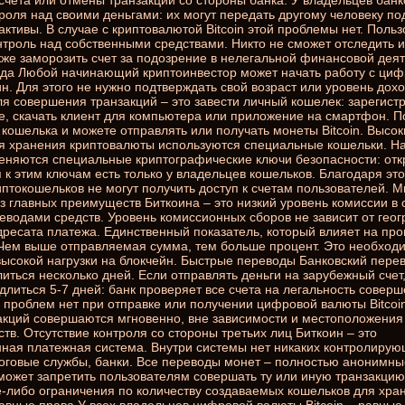
счета или отмены транзакции со стороны банка. У владельцев банк
троля над своими деньгами: их могут передать другому человеку п
активы. В случае с криптовалютой Bitcoin этой проблемы нет. Поль
троль над собственными средствами. Никто не сможет отследить 
акже заморозить счет за подозрение в нелегальной финансовой дея
ода Любой начинающий криптоинвестор может начать работу с ци
. Для этого не нужно подтверждать свой возраст или уровень доход
ля совершения транзакций – это завести личный кошелек: зарегист
, скачать клиент для компьютера или приложение на смартфон. По
 кошелька и можете отправлять или получать монеты Bitcoin. Высок
я хранения криптовалюты используются специальные кошельки. На
няются специальные криптографические ключи безопасности: отк
 к этим ключам есть только у владельцев кошельков. Благодаря эт
иптокошельков не могут получить доступ к счетам пользователей.
з главных преимуществ Биткоина – это низкий уровень комиссии в 
еводами средств. Уровень комиссионных сборов не зависит от гео
ресата платежа. Единственный показатель, который влияет на про
Чем выше отправляемая сумма, тем больше процент. Это необходи
высокой нагрузки на блокчейн. Быстрые переводы Банковский пере
иться несколько дней. Если отправлять деньги на зарубежный счет
длиться 5-7 дней: банк проверяет все счета на легальность совер
х проблем нет при отправке или получении цифровой валюты Bitcoi
закций совершаются мгновенно, вне зависимости и местоположения
тв. Отсутствие контроля со стороны третьих лиц Биткоин – это
ная платежная система. Внутри системы нет никаких контролирую
логовые службы, банки. Все переводы монет – полностью анонимны
сможет запретить пользователям совершать ту или иную транзакцию
ие-либо ограничения по количеству создаваемых кошельков для хра