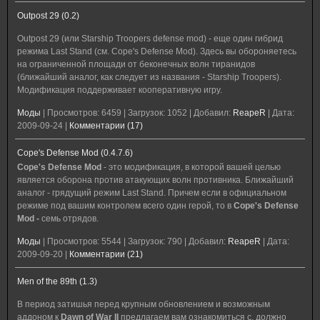
Outpost 29 (0.2)
Outpost 29 (или Starship Troopers defense mod) - еще один гибрид
режима Last Stand (см. Cope's Defense Mod). Здесь вы обороняетесь
на ограниченной площади от беконечных волн тиранидов
(ближайший аналог, как следует из названия - Starship Troopers).
Модификация поддерживает кооперативную игру.
Моды
|
Просмотров:
6459
|
Загрузок:
1052
|
Добавил:
ReapeR
|
Дата:
2009-09-24
|
Комментарии (17)
Cope's Defense Mod (0.4.7.6)
Cope's Defense Mod
- это модификация, в которой вашей целью
является оборона против атакующих волн противника. Ближайший
аналог - грядущий режим Last Stand. Причем если в официальном
режиме под вашим контролем всего один герой, то в
Cope's Defense
Mod -
семь отрядов.
Моды
|
Просмотров:
5544
|
Загрузок:
790
|
Добавил:
ReapeR
|
Дата:
2009-09-20
|
Комментарии (21)
Men of the 89th (1.3)
В период затишья перед крупным обновлением и возможным
аддоном к
Dawn of War II
предлагаем вам ознакомиться с, должно