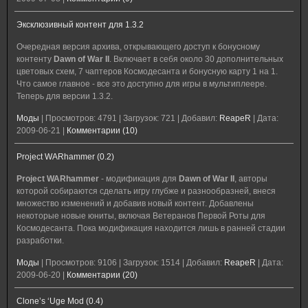
Эксклюзивный контент для 1.3.2
Очередная версия архива, открывающего доступ к бонусному
контенту
Dawn of War II
. Включает в себя около 30 дополнительных
цветовых схем, 7 чаптеров Космодесанта и бонусную карту 1 на 1.
Что самое главное - все это доступно для игры в мультиплеере.
Теперь для версии 1.3.2.
Моды
|
Просмотров:
4791
|
Загрузок:
721
|
Добавил:
ReapeR
|
Дата:
2009-06-21
|
Комментарии (10)
Project WARhammer (0.2)
Project WARhammer
- модификация для
Dawn of War II
, авторы
которой собираются сделать игру глубже и разнообразней, внеся
множество изменений и добавив новый контент. Добавлены
некоторые новые юниты, включая Ветеранов Первой Роты для
Космодесанта. Пока модификация находится лишь в ранней стадии
разработки.
Моды
|
Просмотров:
9106
|
Загрузок:
1514
|
Добавил:
ReapeR
|
Дата:
2009-06-20
|
Комментарии (20)
Clone’s ‘Uge Mod (0.4)