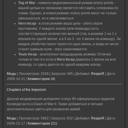
Tug of War -
немного видоизмененный режим victory points -
вашей целью по прежнему является обставить соперника по
очкам. Однако, в новом режиме victory points могут не только
уменьшаться, но и увеличиваться.
Hero Incap
- в этом режиме ваша цель - убить героя
противника. У каждого игрока (или команды) есть
соответствующее количество жизней (так, в режиме 1 на 1 у
игроков по одной жизни, а в 3 на 3 - по 3 жизни на команду). За
каждое убийство героя теряется одна жизнь, и когда их число
станет равным нулю - игра заканчивается.
Team Incap
- аналогично предыдущему режиму. Отличие
только в том что если в
Hero Incap
давалось 3 жизни на всю
команду, то здесь дается по одной каждому игроку.
Моды
|
Просмотров:
3349
|
Загрузок:
495
|
Добавил:
ReapeR
|
Дата:
2009-10-31
|
Комментарии (4)
Chapters of the Imperium
Данная модификация добавляет в игру 85 официальных орденов
Космодесанта в Dawn of War II. Также добавиться и четыре
дополнительных цвета для раскраски армий.
Моды
|
Просмотров:
5883
|
Загрузок:
832
|
Добавил:
ReapeR
|
Дата:
2009-10-17
|
Комментарии (21)