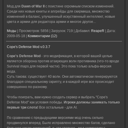
Мод для
Dawn of War II
с поистине огромным списком изменений.
Среди них новые юниты и апгрейды для скирмиша, множество
изменений в баланс, улучшенный искуственный интеллект, новые
цвета и армии для редактора армии и многое другое...
Моды
|
Просмотров:
5856
|
Загрузок:
719
|
Добавил:
ReapeR
|
Дата:
2009-05-18
|
Комментарии (12)
Cope's Defense Mod v.0.3.7
Cope's Defense Mod
- это модификация, в которой вашей целью
является оборона против атакующих волн противника (что-то вроде
Survival maps для первой части). Это пока только альфа-версия
мода.
Суть такова: существует 40 волн. Они автоматически генерируются
благодаря специальному скрипту, и в каждой игре все происходит
совершенно по-разному.
Чтобы поиграть, вам нужно создать сервер и выбрать "Cope's
Defense Mod" как условия победы.
Игроки должны занимать только
первые три слота!
Все остальные - для AI.
По сравнению с предыдущими версиями мод очень сильно
продвинулся вперед. Было исправлено множество багов, сделано