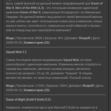
быть, самой крупной на данный момент модификацией для
Dawn of
War II
.
Men of the 89th (1.3)
- это тотальная конверсия одиночной
кампании
Dawn of War II
, заменяющая Космодесант на Имперскую
Гвардию. На данный момент мод далек от своей финальной версии,
но уже сейчас вас ждет полноценная новая раса в кампании, новые
герои и юниты, способности, совершенно иной геймплей и баланс -
чем не повод еще раз перепройти кампанию?
Моды
|
Просмотров:
8800
|
Загрузок:
941
|
Добавил:
ReapeR
|
Дата:
2009-09-20
|
Комментарии (25)
Squad Mod 2.2
Самая последняя версия модификации
Squad Mod
, которая
разнообразит одиночную кампанию. Изменены многие атрибуты и
параметры кампании, увеличен размер взводов, увеличено
количество уровней с 20 до 30, добавлен "Хищник". В общем,
множество мелких, но приятных изменений. Полный список
Моды
|
Просмотров:
17346
|
Загрузок:
2804
|
Добавил:
ReapeR
|
Дата:
2009-09-13
|
Комментарии (29)
Dawn of Might (DoW II DotA) 0.51
Наверное, знаменитая карта для Warcraft 3 DotA не нуждается в