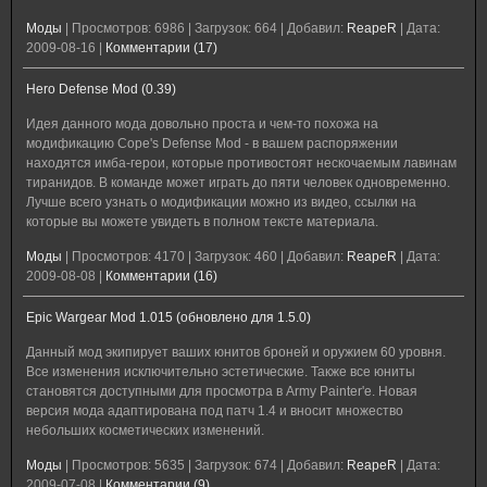
Моды
|
Просмотров:
6986
|
Загрузок:
664
|
Добавил:
ReapeR
|
Дата:
2009-08-16
|
Комментарии (17)
Hero Defense Mod (0.39)
Идея данного мода довольно проста и чем-то похожа на
модификацию Cope's Defense Mod - в вашем распоряжении
находятся имба-герои, которые противостоят нескочаемым лавинам
тиранидов. В команде может играть до пяти человек одновременно.
Лучше всего узнать о модификации можно из видео, ссылки на
которые вы можете увидеть в полном тексте материала.
Моды
|
Просмотров:
4170
|
Загрузок:
460
|
Добавил:
ReapeR
|
Дата:
2009-08-08
|
Комментарии (16)
Epic Wargear Mod 1.015 (обновлено для 1.5.0)
Данный мод экипирует ваших юнитов броней и оружием 60 уровня.
Все изменения исключительно эстетические. Также все юниты
становятся доступными для просмотра в Army Painter'е. Новая
версия мода адаптирована под патч 1.4 и вносит множество
небольших косметических изменений.
Моды
|
Просмотров:
5635
|
Загрузок:
674
|
Добавил:
ReapeR
|
Дата:
2009-07-08
|
Комментарии (9)