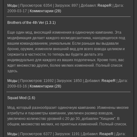
Моды
|
Просмотров:
6354
|
Загрузок:
897
|
Добавил:
ReapeR
|
Дата:
2009-03-17
|
Комментарии (28)
Brothers of the 4th Ver (1.3.1)
Еще один мод, вносящий изменения в одиночную кампанию. Эта
модификация делает каждого космодесантника, находящегося под
вашим командованием, уникальным. Если раньше вы выдавали
броню, оружие, изменяли внешний вид для всего взвода целиком и
сержанта в частности, то теперь вы будете делать это
индивидуально для каждого из ваших подопечных. Кроме того, вас
ждет множество других, более мелких изменений. Полный список
здесь.
Моды
|
Просмотров:
11692
|
Загрузок:
1850
|
Добавил:
ReapeR
|
Дата:
2009-03-16
|
Комментарии (28)
Squad Mod (1.6)
Мод, который разнообразит одиночную кампанию. Изменены многие
атрибуты и параметры кампании, увеличен размер взводов,
увеличено количество уровней с 20 до 30, добавлен "Хищник". В
общем, множество мелких, но приятных изменений. Полный список.
Моды
|
Просмотров:
6377
|
Загрузок:
1191
|
Добавил:
ReapeR
|
Дата: