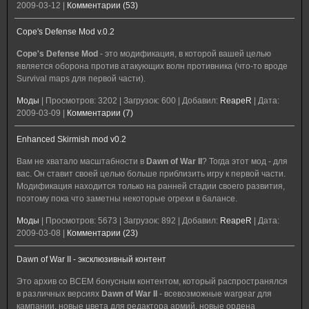
2009-03-12
|
Комментарии (53)
Cope's Defense Mod v.0.2
Cope's Defense Mod
- это модификация, в которой вашей целью
является оборона против атакующих волн противника (что-то вроде
Survival maps для первой части).
Моды
|
Просмотров:
3202
|
Загрузок:
600
|
Добавил:
ReapeR
|
Дата:
2009-03-09
|
Комментарии (7)
Enhanced Skirmish mod v0.2
Вам не хватало масштабности в
Dawn of War II
? Тогда этот мод - для
вас. Он ставит своей целью больше приблизить игру к первой части.
Модификация находится только на ранней стадии своего развития,
поэтому пока что заметны некоторые огрехи в балансе.
Моды
|
Просмотров:
5673
|
Загрузок:
892
|
Добавил:
ReapeR
|
Дата:
2009-03-08
|
Комментарии (23)
Dawn of War II - эксклюзивный контент
Это архив со ВСЕМ бонусным контентом, который распространялся
в различных версиях
Dawn of War II
- всевозможные wargear для
кампании, новые цвета для редактора армий, новые ордена