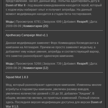
представлении. Так вот, данный мод - попытка адаптировать Доту в
Dawn of War II
- под вашим командованием находится герой, который
с ходом игры набирает опыт и получает апгрейды. На данный
момент модификация находится в стадии бета-тестирования.
Моды
|
Просмотров:
6781
|
Загрузок:
699
|
Добавил:
ReapeR
|
Дата:
2009-09-09
|
Комментарии (20)
Apothecary Campaign Mod v1.1
Данная модификация заменяет Форс Коммандера Космодесанта в
кампании на Аптекария. Причем не просто заменяет модельку, а
добавляет ему новые умения, апгрейды и соответствующий варгир,
что заметно разнообразит одиночную кампанию.
Моды
|
Просмотров:
5268
|
Загрузок:
739
|
Добавил:
ReapeR
|
Дата:
2009-08-26
|
Комментарии (12)
Squad Mod 1.8.3
Мод, который разнообразит одиночную кампанию. Изменены многие
атрибуты и параметры кампании, увеличен размер взводов,
увеличено количество уровней с 20 до 30, добавлен "Хищник". В
общем, множество мелких, но приятных изменений. Полный список
здесь. Последняя версия модификации доступна для версии
Dawn of
War II 1.5
.