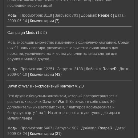
большое число изменений, и, что главное - мод совместим с
последней версией игры!
Моды
|
Просмотров:
3118
|
Загрузок:
703
|
Добавил:
ReapeR
|
Дата:
2009-05-14
|
Комментарии (7)
Campaign Mods (1.5.5)
Мод, вносящий множество изменений в одиночную кампанию. Среди
них 91 новых варгира, увеличение количества очков опыта для
прокачки, увеличение количества дополнительных слотов для
оружия и многое другое...
Моды
|
Просмотров:
12251
|
Загрузок:
2188
|
Добавил:
ReapeR
|
Дата:
2009-04-10
|
Комментарии (43)
Dawn of War II - эксклюзивный контент v. 2.0
Это архив с бонусным контентом, который распространялся в
различных версиях
Dawn of War II
. Включает в себя около 30
дополнительных цветовых схем, 7 чаптеров Космодесанта и
бонусную карту 1 на 1. На этот раз, все это доступно для игры в
мультиплеере.
Моды
|
Просмотров:
5407
|
Загрузок:
902
|
Добавил:
ReapeR
|
Дата:
2009-03-24
|
Комментарии (31)