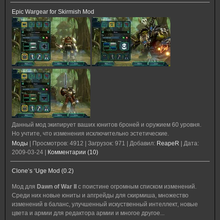
Epic Wargear for Skirmish Mod
Данный мод экипирует ваших юнитов броней и оружием 60 уровня.
Но учтите, что изменения исключительно эстетические.
Моды
|
Просмотров:
4912
|
Загрузок:
971
|
Добавил:
ReapeR
|
Дата:
2009-03-24
|
Комментарии (10)
Clone’s ‘Uge Mod (0.2)
Мод для
Dawn of War II
с поистине огромным списком изменений.
Среди них новые юниты и апгрейды для скирмиша, множество
изменений в баланс, улучшенный искуственный интеллект, новые
цвета и армии для редактора армии и многое другое...