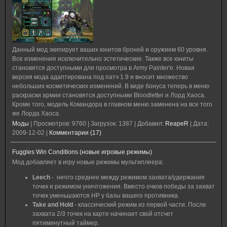
Данный мод экипирует ваших юнитов броней и оружием 60 уровня.
Все изменения исключительно эстетические. Также все юниты
становятся доступными для просмотра в Army Painter'е. Новая
версия мода адаптирована под патч 1.9 и вносит множество
небольших косметических изменений. В виде бонуса теперь в меню
раскраски армии становятся доступными Bloodletter и Лорд Хаоса.
Кроме того, модель Командора в главном меню заменена на все того
же Лорда Хаоса.
Моды
|
Просмотров:
9760
|
Загрузок:
1387
|
Добавил:
ReapeR
|
Дата:
2009-12-02
|
Комментарии (17)
Fuggles Win Conditions (новые игровые режимы)
Мод добавляет в игру новые режимы мультиплеера:
Leech
- нечто среднее между режимом захвата/удержания
точек и режимом уничтожения. Вместо очков победы за захват
точек уменьшаются HP у базы вашего противника.
Take and Hold
- классический режим из первой части. После
захвата 2/3 точек на карте начинает свой отсчет
пятиминутный таймер.