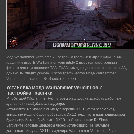
Мод Warhammer Verminted 2 настройка графики в игре и улучшение
графики в игре. В Warhammer-Vermintide 2 имеется заостренный
фильтр для компенсации TAA. FXAA выглядит довольно плохо, нет AA,
однако, выглядит ужасно. В этом графическом моде Warhammer
Verminted 2 настроен ReShade (Решейд).
Установка мода Warhammer Vermintide 2
настройка графики
Чтобы мод Warhammer Vermintide 2 настройка графики работал
правильно, следуйте инструкции:
Установите ReShade в обычную версию DX11 (vermintide2.exe),
внимание мод не будет работать с DX12 пока что, в дальнейшем мод
будет доработан.
Выберите DX10+ в Установщике ReShade.
Загрузите готовые шейдеры через установщик.
Не забудьте
установить игру на DX11 в лаунчере Warhammer-Vermintide 2, а не в