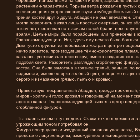
черепами, нанизанными на крюки и цепи, заросшие злово
растениями-паразитами. Порывы ветра рождали в пустых к
звенящих цепях устрашающие звуки и зубодробительный ск
трения костей друг о друга. Абаддон не был впечатлён. Эт
могли повергнуть в ужал лишь простых смертных, он же вё
тысяч лет, шествовал по тысячам полей брани, неся опуст
врагам. Целые миры были порабощены или принесены в же
Главнокомандующего. Нет, здесь ему нечего было бояться.
Дым густо струился из небольшого костра в центре пещеры
нечто ядовитое, производившее тёмно-фиолетовое пламя, 
казалось, увеличивало тени вокруг, вместо создания хоть ж
подобия света. Разоритель разглядел сгорбленную фигуру
костра. Она была замотана в грязное тряпьё, раньше, по в
видимости, имевшее ярко-зелёный цвет, теперь же выцвет
серого и измазанное грязью, пылью и кровью.
-Приветствую, несравненный Абаддон, трижды проклятый,
миров - хриплый голос дрожал и говоривший на момент ск
адского кашля. Главнокомандующий вышел в центр пещеры
сгорбленной фигурой.
-Ты знаешь зачем я тут, ведьма. Скажи то что я должен знать
угрожающим тоном потребовал он.
Фигура повернулась и изодранный капюшон упал назад. Вз
предстало лицо женщины, измождённое и испещрённое ш