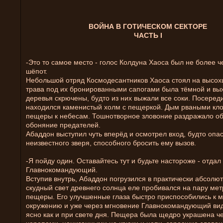
ВОЙНА В ГОТИЧЕСКОМ СЕКТОРЕ
ЧАСТЬ I
-Это то самое место - голос Колдуна Хаоса был не более 
шёпот.
Небольшой отряд Космодесантников Хаоса стоял на высох
трава под их бронированными сапогами была тёмной и вы
деревья скрючены, будто из них выжали все соки. Посеред
находился каменистый холм с пещеркой. Дым рваными кло
пещеры к небесам. Тошнотворное зловоние раздражало о
обоняние предателей.
Абаддон выступил чуть вперёд и осмотрел вход, будто опа
неизвестного зверя, способного бросить ему вызов.
-Я пойду один. Оставайтесь тут и будьте настороже - отдал
Главнокомандующий.
Вступив внутрь, Абаддон погрузился в практически абсолю
скудный свет древнего солнца еле пробивался на пару мет
пещеры. Его улучшенные глаза быстро приспособились к 
окружению и уже через мгновение Главнокомандующий ви
ясно как и при свете дня. Пещера была щедро украшена ч