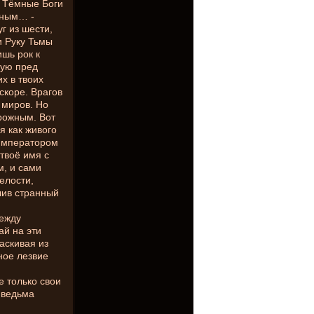
. Тёмные Боги
вным… -
г из шести,
и Руку Тьмы
шь рок к
щую пред
х в твоих
скоре. Врагов
 миров. Но
рожным. Вот
я как живого
 Императором
твоё имя с
, и сами
мелости,
лив странный
между
ай на эти
аскивая из
ное лезвие
е только свои
ь ведьма