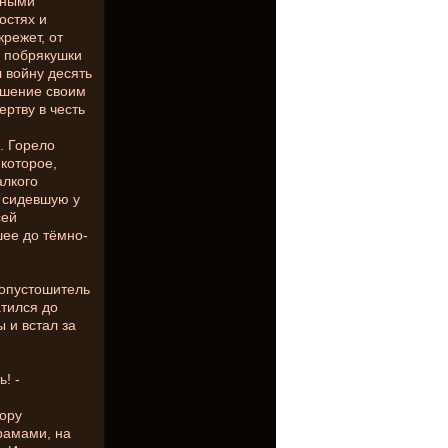
нными
остях и
режет, от
и побрякушки
л войну десять
ошение своим
ртву в честь
. Горело
которое,
алкого
, сидевшую у
сей
шее до тёмно-
 опустошитель
атился до
 и встал за
! -
ору
рамами, на