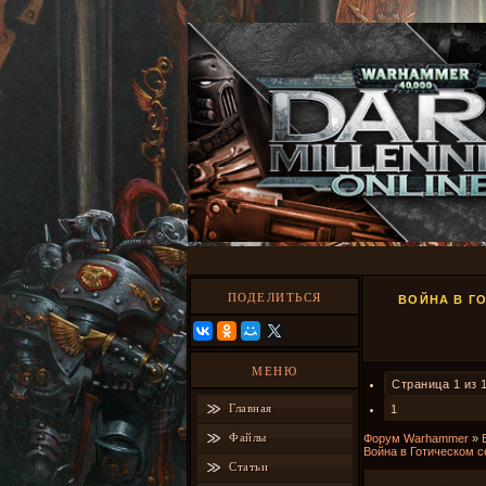
ПОДЕЛИТЬСЯ
ВОЙНА В Г
МЕНЮ
Страница
1
из
Главная
1
Файлы
Форум Warhammer
»
Война в Готическом с
Статьи