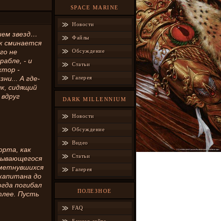
SPACE MARINE
Новости
ием звезд…
Файлы
ак сминается
го не
Обсуждение
абле, - и
Статьи
ктор -
ни... А где-
Галерея
ик, сидящий
 вдруг
DARK MILLENNIUM
Новости
Обсуждение
Видео
орта, как
Статьи
зрывающегося
еметнувшихся
Галерея
 капитана до
огда погибал
ПОЛЕЗНОЕ
тлее. Пусть
FAQ