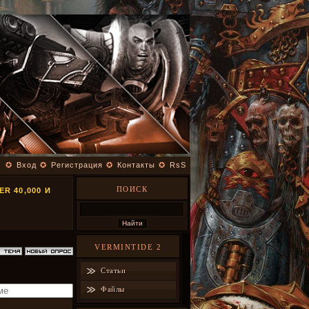
✪
Вход
✪
Регистрация
✪
Контакты
✪
RsS
ПОИСК
 40,000 И
VERMINTIDE 2
Статьи
Файлы