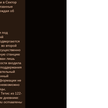
и в Сектор
вязанные
еждая об
и под
ий
подвергаются
 во второй
 существенно
ьную станцию
ован лишь
ности входила
я поддержания
вательный
анный
нформации не
, невозможно
йцы,
Тетис из 122-
м дневнике:
ли оставлены