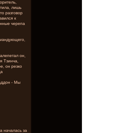
оритель,
тила, лишь
то разговор
авился к
енные черепа
омандующего,
алепетал он,
я Тзинча,
е, он резко
да
аддон - Мы
а началась за