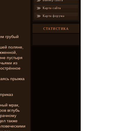
Баннер сайта
Карта сайта
Карта форума
СТАТИСТИКА
чем грубый
шей поляне,
жженной,
ине пустыря
чьями из
бострённое
саясь прыжка
 приказ
тный мрак,
ров вглубь
мрачному
дел также
еловеческими