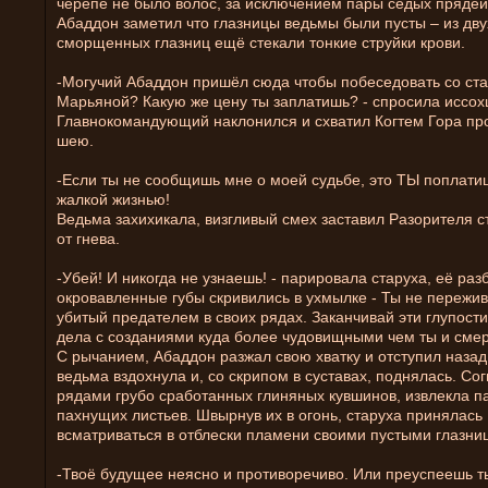
черепе не было волос, за исключением пары седых прядей
Абаддон заметил что глазницы ведьмы были пусты – из дву
сморщенных глазниц ещё стекали тонкие струйки крови.
-Могучий Абаддон пришёл сюда чтобы побеседовать со ст
Марьяной? Какую же цену ты заплатишь? - спросила иссо
Главнокомандующий наклонился и схватил Когтем Гора пр
шею.
-Если ты не сообщишь мне о моей судьбе, это ТЫ поплати
жалкой жизнью!
Ведьма захихикала, визгливый смех заставил Разорителя с
от гнева.
-Убей! И никогда не узнаешь! - парировала старуха, её раз
окровавленные губы скривились в ухмылке - Ты не пережив
убитый предателем в своих рядах. Заканчивай эти глупост
дела с созданиями куда более чудовищными чем ты и смер
С рычанием, Абаддон разжал свою хватку и отступил назад
ведьма вздохнула и, со скрипом в суставах, поднялась. Со
рядами грубо сработанных глиняных кувшинов, извлекла п
пахнущих листьев. Швырнув их в огонь, старуха принялась
всматриваться в отблески пламени своими пустыми глазни
-Твоё будущее неясно и противоречиво. Или преуспеешь т