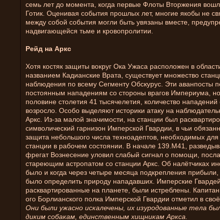
семь лет до момента, когда первые Флоты Вторжения вошл
Готик. Оценивая события прошлых лет, многие якобы не с
между собой события могли быть увязаны вместе, предупр
надвигающейся тьме и кровопролитии.
Рейд на Аркс
Хотя костяк защиты вокруг Ока Ужаса расположен в област
названием Кадианские Врата, существует множество станц
наблюдения по всему Сегменту Обскурус. Эти аванпосты 
постоянным нападениям со стороны врагов Империума, но
половине столетия 41 тысячелетия, количество нападений
возросло. Особо выделяют историки атаку на наблюдател
Аркс. Из-за малой значимости, на станции был расквартир
символический гарнизон Имперской Гвардии, в чьи обязан
защита небольшого числа техноадептов, необходимых дл
станции в рабочем состоянии. В начале 139.М41, разведы
фрегат Вознесение уловил слабый сигнал о помощи, посл
стареющим астропатом со станции Аркс. Об налётчиках и
было и когда через четыре месяца подкрепления прибыли
было определить природу нападавших. Имперские Гварде
расквартированные на планете, были истреблены. Капитан 
ого Борлианского полка Имперской Гвардии отметил в своё
Они были ужасно искалечены, их изуродованные тела бы
диким собакам, единственным хищникам Аркса.