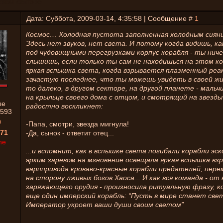
ском секторе
Дата: Суббота, 2009-03-14, 4:35:58 | Сообщение #
1
Космос… Холодная пустота заполненная холодным сиян
Здесь нет звуков, нет света. И потому когда видишь, к
под чудовищными перегрузками корпус корабля - ты ниче
слышишь, если только ты сам не находишься на этом кор
яркая вспышка света, когда взрывается плазменный реа
зачастую последнее, что ты можешь увидеть в своей жиз
то далеко, в другом секторе, на другой планете - мальч
на крыльце своего дома с отцом, и смотрящий на звезды
ые
радостно воскликнет:
593
0
-Папа, смотри, звезда мигнула!
71
-Да, сынок - ответит отец...
ne
...и вспомнит, как в вспышке света погибали корабли эск
ярким заревом на мгновение освещала яркая вспышка в
варппривода кроваво-красные корабли предателей, пер
на сторону лживых богов Хаоса... И как вся команда - от
заряжающего орудия - произносила ритуальную фразу, к
еще один имперский корабль: “Пусть в мире станет све
Император укроет ваши души своим светом”