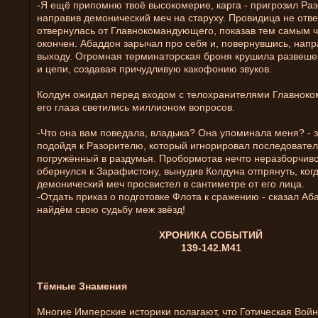
-Я ещё припомню твоё высокомерие, карга - пригрозил Раз
направив демонический меч на старуху. Провидица не отве
отвернулась от Главнокомандующего, показав тем самым ч
окончен. Абаддон зарычал про себя и, повернувшись, напр
выходу. Огромная терминаторская броня крушила развеш
и цепи, создавая причудливую какофонию звуков.
Колдун ожидал перед входом с телохранителями Главнок
его глаза светились миллионом вопросов.
-Что она вам поведала, владыка? Она упоминала меня? - з
подойдя к Разорителю, который игнорировал последовател
погружённый в раздумья. Пробормотав нечто неразборчиво
обернулся к Зарафистону, вынудив Колдуна отпрянуть, ког
демонический меч просвистел в сантиметре от его лица.
-Отдать приказ о подготовке Флота к сражению - сказал Аб
найдём свою судьбу меж звёзд!
ХРОНИКА СОБЫТИЙ
139-142.М41
Тёмные Знамения
Многие Имперские историки полагают, что Готическая Войн