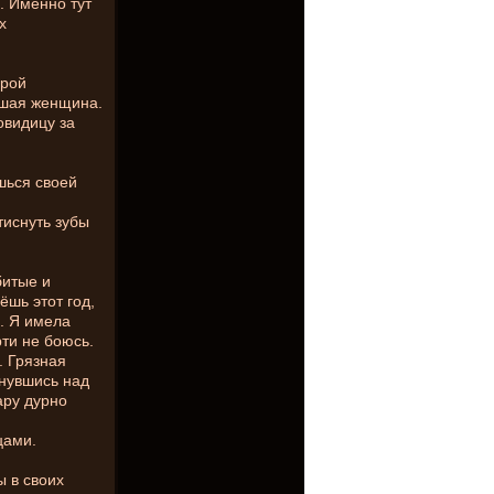
. Именно тут
х
арой
хшая женщина.
овидицу за
шься своей
тиснуть зубы
битые и
ёшь этот год,
и. Я имела
ти не боюсь.
. Грязная
гнувшись над
ару дурно
цами.
ы в своих