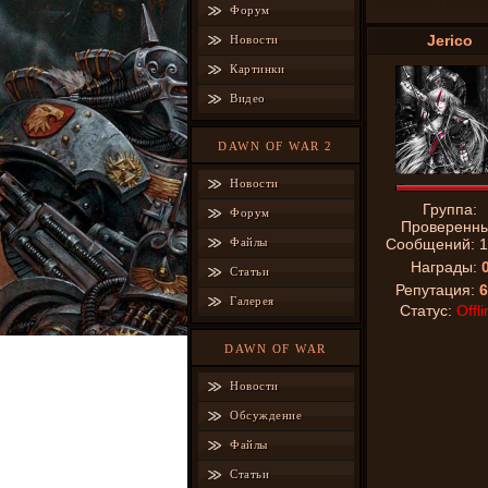
Война в Готиче
Форум
Jerico
Новости
Картинки
Видео
DAWN OF WAR 2
Новости
Группа:
Форум
Проверенн
Файлы
Сообщений:
1
Награды:
Статьи
Репутация:
6
Галерея
Статус:
Offli
DAWN OF WAR
Новости
Обсуждение
Файлы
Статьи