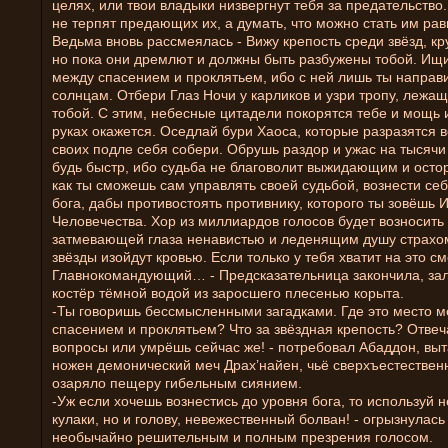
целях, или твои владыки низвергнут тебя за предательство
не терпят предающих их, а думать, что можно стать им ра
Ведьма вновь рассмеялась - Вижу крепость среди звёзд, кру
но пока они дремлют и должны быть разбужены тобой. Ищ
между спасением и проклятьем, ибо с ней лишь ты направи
солнцам. Отбери Глаз Ночи у карликов и узри тропу, лежа
тобой. С этим, небесные цитадели покорятся тебе и мощь и
руках окажется. Оседлай бури Хаоса, которые разразятся в
своих подле себя собери. Обрушь раздор и ужас на тысячи
будь быстр, ибо судьба не благоволит выжидающим и осто
как ты сможешь сам управлять своей судьбой, вознести себ
бога, дабы противостоять противнику, которого ты зовёшь
Человечества. Хор из миллиардов голосов будет возносить 
затмевающей глаза ненавистью и леденящим душу страхом
звёзды изойдут кровью. Если только у тебя хватит на это с
Главнокомандующий… - Предсказательница закончила, за
костёр тёмной водой из заросшего плесенью корыта.
-Ты говоришь бессмысленными загадками. Где это место 
спасением и проклятьем? Что за звёздная крепость? Отвеч
вопросы или умрёшь сейчас же! - потребовал Абаддон, выт
ножен демонический меч Драх’найен, чьё сверхъестествен
озаряло пещеру гибельным сиянием.
-Уж если хочешь вознестись до уровня бога, то используй н
кулаки, но и голову, невежественный болван! - огрызнулас
необычайно решительным и полным презрения голосом.