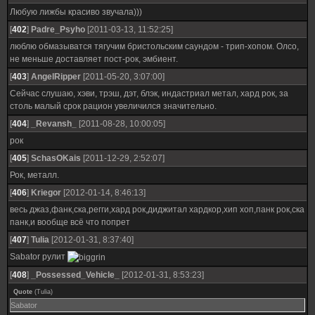
Любую лижбы красиво звучала)))
[
402
]
Padre_Psyho
[2011-03-13, 11:52:25]
люблю обмазыватся тягучим бристольским саундом - трип-хопом. Олсо,
не меньше доставляет пост-рок, эмбиент.
[
403
]
AngelRipper
[2011-05-20, 3:07:00]
Сейчас слушаю, хэви, трэш, дэт, блэк, индастриал метал, хард рок, за
столь малый срок рацион увеличился значительно.
[
404
]
_Revansh_
[2011-08-28, 10:00:05]
рок
[
405
]
SchasOKais
[2011-12-29, 2:52:07]
Рок, металл.
[
406
]
Kriegor
[2012-01-14, 8:46:13]
весь джаз,фанк,ска,регги,хард рок,диджитал хардкор,хип хоп,панк рок,ска
панк,и вообще всё что попрет
[
407
]
Tulia
[2012-01-31, 8:37:40]
Sabator рулит
[
408
]
_Possessed_Vehicle_
[2012-01-31, 8:53:23]
Quote
(
Tulia
)
Sabator