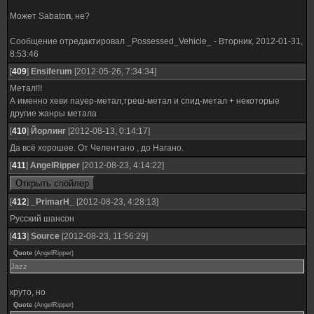
Может Sabato
n
, не?
Сообщение отредактировал
_Possessed_Vehicle_
-
Вторник, 2012-01-31,
8:53:46
[
409
]
Ensiferum
[2012-05-26, 7:34:34]
Метал!!!
А именно хеви пауер-метал,треш-метал и спид-метал + некоторые
другие жанры метала
[
410
]
Йорлинг
[2012-08-13, 0:14:17]
Да всё хорошее. От Челентано , до Нагано.
[
411
]
AngelRipper
[2012-08-23, 4:14:22]
[
412
]
_PrimarH_
[2012-08-23, 4:28:13]
Русский шансон
[
413
]
Source
[2012-08-23, 11:56:29]
Quote
(
AngelRipper
)
Jazz
круто, но
Quote
(
AngelRipper
)