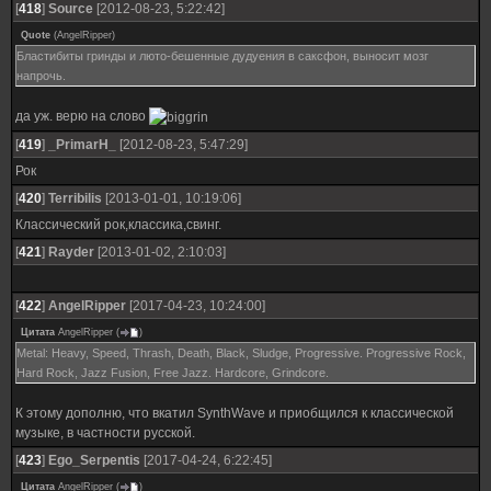
[
418
]
Source
[2012-08-23, 5:22:42]
Quote
(
AngelRipper
)
Бластибиты гринды и люто-бешенные дудуения в саксфон, выносит мозг
напрочь.
да уж. верю на слово
[
419
]
_PrimarH_
[2012-08-23, 5:47:29]
Рок
[
420
]
Terribilis
[2013-01-01, 10:19:06]
Классический рок,классика,свинг.
[
421
]
Rayder
[2013-01-02, 2:10:03]
[
422
]
AngelRipper
[2017-04-23, 10:24:00]
Цитата
AngelRipper
(
)
Metal: Heavy, Speed, Thrash, Death, Black, Sludge, Progressive. Progressive Rock,
Hard Rock, Jazz Fusion, Free Jazz. Hardcore, Grindcore.
К этому дополню, что вкатил SynthWave и приобщился к классической
музыке, в частности русской.
[
423
]
Ego_Serpentis
[2017-04-24, 6:22:45]
Цитата
AngelRipper
(
)