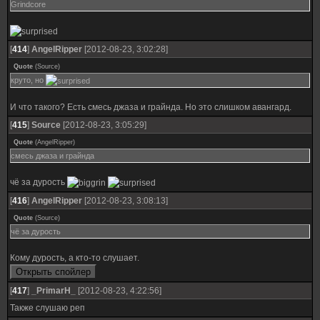
Grindcore
[
414
]
AngelRipper
[2012-08-23, 3:02:28]
Quote
(
Source
)
круто, но
И что такого? Есть смесь джаза и грайнда. Но это слишком авангард.
[
415
]
Source
[2012-08-23, 3:05:29]
Quote
(
AngelRipper
)
смесь джаза и грайнда
чё за дурость
[
416
]
AngelRipper
[2012-08-23, 3:08:13]
Quote
(
Source
)
чё за дурость
Кому дурость, а кто-то слушает.
[
417
]
_PrimarH_
[2012-08-23, 4:22:56]
Также слушаю реп