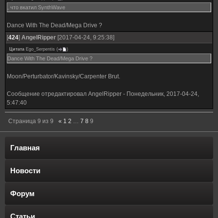
, что вкатил SynthWave
Dance With The Dead/Mega Drive ?
[
424
]
AngelRipper
[2017-04-24, 9:25:38]
Цитата
Ego_Serpentis
(
)
Dance With The Dead/Mega Drive ?
Moon/Perturbator/Kavinsky/Carpenter Brut.
Сообщение отредактировал
AngelRipper
-
Понедельник, 2017-04-24,
5:47:40
Страница
9
из
9
«
1
2
…
7
8
9
Главная
Новости
Форум
Статьи