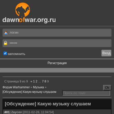
запомнить
Регистрация
.
Страница
9
из
9
«
1
2
…
7
8
9
Форум Warhammer
»
Музыка
»
[Обсуждение] Какую музыку слушаем
[Обсуждение] Какую музыку слушаем
[
401
]
Zaycev
[2011-02-26, 11:04:54]