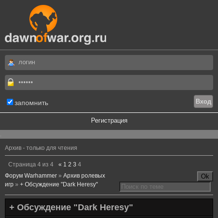
запомнить
Регистрация
.
Архив - только для чтения
Страница
4
из
4
«
1
2
3
4
Форум Warhammer
»
Архив ролевых
игр
»
+ Обсуждение "Dark Heresy"
+ Обсуждение "Dark Heresy"