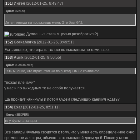
[
151
]
Интел
[2012-01-25, 8:49:47]
Quote
(
MaLal
)
Интел, иногда ты поражаешь меня. Это был ФГ2.
Думаешь я ставил целью разобраться?)
[
152
]
GorkaMorka
[2012-01-25, 8:49:51]
Есть мнение, что играть только по выходным не комильфо.
[
153
]
Aurik
[2012-01-25, 8:50:55]
Quote
(
GorkaMorka
)
Есть мнение, что играть только по выходным не комильфо.
*пожал плечами*
у нас и по выходным то не особо получается.
Ща пройдут каникулы и потом будем следующих каникул ждать?
[
154
]
Exar
[2012-01-25, 8:51:11]
Quote
(
SEQFER
)
то у Фулыча запары
Все запары Фулыча сводятся к тому, что у меня есть определенное окно
временное для игры, обычно - это выходной днем до 6. После у меня