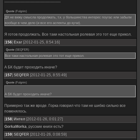
---------------------------------------------
Quote
(
Fulgrim
)
ДХ не вижу смысла продолжать, т.к. у большинства интерес поугас или забыли
вообще в чем дело (и все его аспекты до кучи).
Я готов продолжать. Все таки настольная ролевая это тот еще прикол.
[
156
]
Exar
[2012-01-25, 8:54:16]
Quote
(
SEQFER
)
Все таки настольная ролевая это тот еще прикол.
А БК будет проходить иначе?
[
157
]
SEQFER
[2012-01-25, 8:55:49]
Quote
(
Fulgrim
)
А БК будет проходить иначе?
Примерно так же вроде. Горка говорил что там не шибко сильно все
поменялось.
[
158
]
Интел
[2012-01-26, 0:01:27]
GorkaMorka
, русские книги есть?
[
159
]
SEQFER
[2012-01-26, 0:08:59]