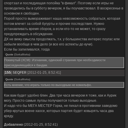
спортзал и последующая попойка "в фикал". Поэтому если игры не
проводились бы в субботу вечером, я бы поучавствовал. В воскресенье в
основном я свободен.
Порой просто вымораживает наша невозможность собраться, которая
потом влечет за собой бугурты и прочие последствия. Нужно
устанавливать время сборов, а если кто-то не может, то сразу
предупреждать в обсуждении.
ДХ не вижу смысла продолжать, т.к. у большинства интерес поугас или
забыли вообще в чем дело (и все его аспекты до кучи).
Если бы запиливался, тогда
Quote
(
GorkaMorka
)
Покинутый (ХСМ): Изгнанник, одинокий странник при необходимости
присоединяющийся к бандам.
[
155
]
SEQFER
[2012-01-25, 8:52:41]
Quote
(
GorkaMorka
)
Есть мнение, что играть только по выходным не комильфо.
Как вам будет удобно блин. Два три часа вечером я тоже, как и Аурик
могу. Просто самые лулзы получаются только выходные.
И надо что бы МЕГА МЕСТЕР Горка, не пихал в противники заведомо
убер-крутых воене хаосе, которых партия будет ковырять часа два
кряду.
Добавлено
(2012-01-25, 8:52:41)