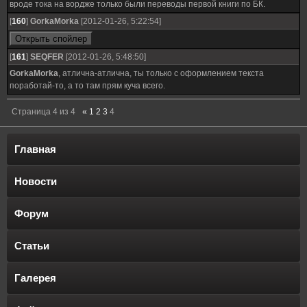
вроде тока на вордже только были переводы первой книги по БК.
[
160
]
GorkaMorka
[2012-01-26, 5:22:54]
[
161
]
SEQFER
[2012-01-26, 5:48:50]
GorkaMorka
, атлична-атлична, ты только с оформлением текста
поработай-то, а то там прям куча всего.
Страница
4
из
4
«
1
2
3
4
Главная
Новости
Форум
Статьи
Галерея