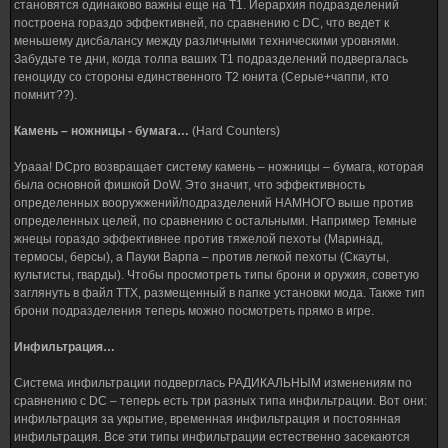
становятся одинаково важны еще на Т1. Иерархия подразделений
построена гораздо эффективней, по сравнению с DC, что ведет к
меньшему дисбалансу между различными техническими уровнями.
Забудьте те дни, когда толпа ваших Т1 подразделений подвергалась
геноциду со стороны единственного Т2 юнита (Серые+чаппи, кто
помнит??).
Камень – ножницы - бумага…
(Hard Counters)
Урааа! DCpro возвращает систему камень – ножницы – бумага, которая
была основной фишкой DoW. Это значит, что эффективность
определенных вооружжений/подразделений НАМНОГО выше против
определенных целей, по сравнению с остальными. Например Темные
жнецы гораздо эффективнее против тяжелой пехоты (Маринад,
термосы, берсы), а Пауки Варпа – против легкой пехоты (Скауты,
культисты, гварды). Чтобы просмотреть типы брони и оружия, советую
заглянуть в файл ТТХ, размещенный в папке установки мода. Также тип
брони подразделения теперь можно посмотреть прямо в игре.
Инфильтрация…
Система инфильтрации подверглась РАДИКАЛЬНЫМ изменениям по
сравнению с DC – теперь есть три разных типа инфильтрации. Вот они:
инфильтрация за укрытие, временная инфильтрация и постоянная
инфильтрация. Все эти типы инфильтрации естественно засекаются