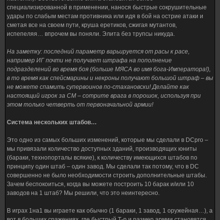
специализированной в применении, нанося быстрые сокрушительные
удары по слабым местам противника или идя в бой на острие атаки и
сметая все на своем пути, круша еретиков, сжигая мутантов,
испепеляя… впрочем вы поняли. Элита без трупсы никуда.
На заметку: последний параметр варьируется от расы к расе,
например ИГ почти не получает штрафа на пополнение
подразделений во время боя (больше МЯСА во имя бога-Императора!),
в то время как спейсмарины и некроны получают большой штраф – вы
не можете спамить супервоинов по-стахановски! Делайте как
настоящий игрок за СМ – сотрите врага в порошок, используя при
этом только четверть от первоначальной армии!
Система нескольких штабов…
Это одно из самых больших изменений, которые мы сделали в DCpro –
мы привязали количество доступных зданий, производящих юниты
(бараки, технопорталы всякие), к количеству имеющихся штабов по
принципу один штаб – один завод. Мы сделали так потому, что в DC
совершенно не было необходимости строить дополнительные штабы.
Зачем беспокоиться, когда вы можете построить 10 барак и/или 10
заводов на 1 штаб? Мы решили, что это неинтересно.
В играх 1на1 вы играете как обычно (1 бараки, 1 завод, 1 оружейная…), а
вот в больших сражениях, где быстрый Т-р и размер армии становятся