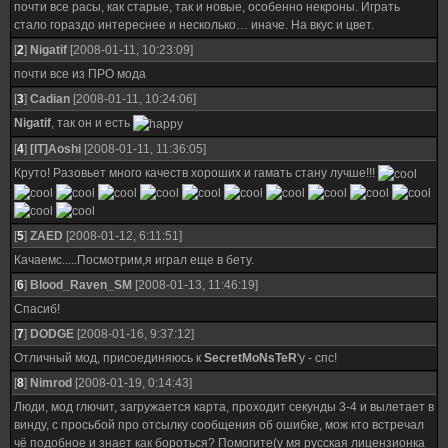
почти все расы, как старые, так и новые, особенно некроны. Играть
стало гораздо интереснее и несколько… иначе. На вкус и цвет.
[
2
]
Nigatif
[2008-01-11, 10:23:09]
почти все из ПРО мода
[
3
]
Cadian
[2008-01-11, 10:24:06]
Nigatif
, так он и есть
[
4
]
[IT]Aoshi
[2008-01-11, 11:36:05]
Круто! Разовьет много качеств хороших и гамать стану лучше!!!
[
5
]
ZAED
[2008-01-12, 6:11:51]
Качаемс.....Посмотрим,я играл еще в бету.
[
6
]
Blood_Raven_SM
[2008-01-13, 11:46:19]
Спасиб!
[
7
]
DODGE
[2008-01-16, 9:37:12]
Отличный мод, присоединяюсь к
SecretMoNsTeR
'у - спс!
[
8
]
Nimrod
[2008-01-19, 0:14:43]
Люди, мод глючит, загружается карта, проходит секунды 3-4 и вылетает в
винду, с просьбой про отсылку сообщения об ошибке, мож кто встречал
чё подобное и знает как бороться? Помогите(у мя русская лицензионка