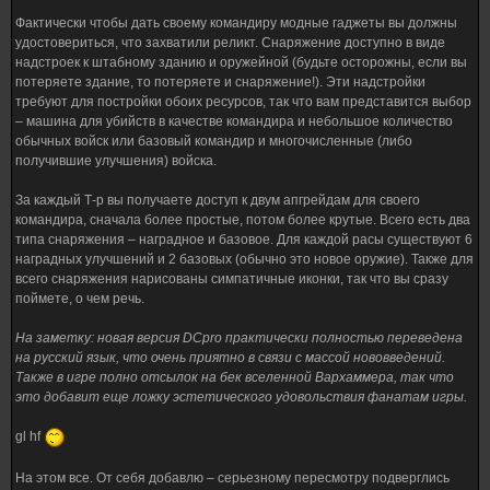
Фактически чтобы дать своему командиру модные гаджеты вы должны
удостовериться, что захватили реликт. Снаряжение доступно в виде
надстроек к штабному зданию и оружейной (будьте осторожны, если вы
потеряете здание, то потеряете и снаряжение!). Эти надстройки
требуют для постройки обоих ресурсов, так что вам представится выбор
– машина для убийств в качестве командира и небольшое количество
обычных войск или базовый командир и многочисленные (либо
получившие улучшения) войска.
За каждый Т-р вы получаете доступ к двум апгрейдам для своего
командира, сначала более простые, потом более крутые. Всего есть два
типа снаряжения – наградное и базовое. Для каждой расы существуют 6
наградных улучшений и 2 базовых (обычно это новое оружие). Также для
всего снаряжения нарисованы симпатичные иконки, так что вы сразу
поймете, о чем речь.
На заметку: новая версия DCpro практически полностью переведена
на русский язык, что очень приятно в связи с массой нововведений.
Также в игре полно отсылок на бек вселенной Вархаммера, так что
это добавит еще ложку эстетического удовольствия фанатам игры.
gl hf
На этом все. От себя добавлю – серьезному пересмотру подверглись