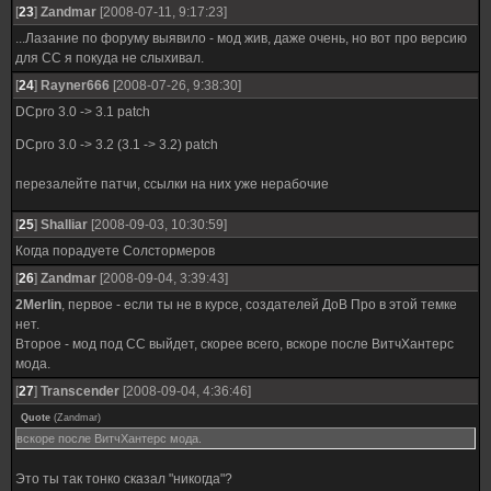
[
23
]
Zandmar
[2008-07-11, 9:17:23]
...Лазание по форуму выявило - мод жив, даже очень, но вот про версию
для СС я покуда не слыхивал.
[
24
]
Rayner666
[2008-07-26, 9:38:30]
DCpro 3.0 -> 3.1 patch
DCpro 3.0 -> 3.2 (3.1 -> 3.2) patch
перезалейте патчи, ссылки на них уже нерабочие
[
25
]
Shalliar
[2008-09-03, 10:30:59]
Когда порадуете Солстормеров
[
26
]
Zandmar
[2008-09-04, 3:39:43]
2Merlin
, первое - если ты не в курсе, создателей ДоВ Про в этой темке
нет.
Второе - мод под СС выйдет, скорее всего, вскоре после ВитчХантерс
мода.
[
27
]
Transcender
[2008-09-04, 4:36:46]
Quote
(
Zandmar
)
вскоре после ВитчХантерс мода.
Это ты так тонко сказал "никогда"?