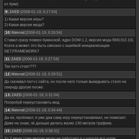
от буки)
[
9
]
ZAED
[2008-01-19, 0:17:04]
1) Какая версия игры?
2) Какая версия мода?
[
10
]
Nimrod
[2008-01-19, 0:26:54]
Ставил сразу поверх букинской, ядро DOW-1.2, версия мода 96815(3.10).
Ксати а может это быть связано с ошибкой инициализации
NET.FRAMEWORK?
[
11
]
ZAED
[2008-01-19, 0:27:54]
Так патч стоит???
[
12
]
Nimrod
[2008-01-19, 0:29:51]
Да скачивал патч с сайта, но после него только выкидывать стало на
секунду другую посже.
[
13
]
ZAED
[2008-01-19, 0:31:04]
Попробуй переустановить мод.
[
14
]
Nimrod
[2008-01-19, 0:34:44]
Да не, пробовал, я уже даж саму игру переустанавлиал, не помогает.
Даже не знаю, чё дальше делать жалко 130 метров трафика.
[
15
]
ZAED
[2008-01-19, 0:38:31]
Хз.У меня тоже многие моды не работают,а у народа все норм.