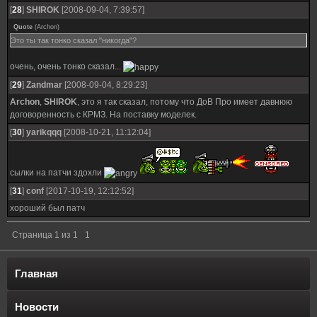
[
28
]
SHIROK
[2008-09-04, 7:39:57]
Quote
(
Archon
)
Это ты так тонко сказал "никогда"?
очень, очень тонко сказал...
[
29
]
Zandmar
[2008-09-04, 8:29:23]
Archon
,
SHIROK
, это я так сказал, потому что ДоВ Про имеет давнюю
договоренность с КРМЗ. На поставку моделек.
[
30
]
yarikqqq
[2008-10-21, 11:12:04]
сылки на патчи здохли
[
31
]
conf
[2017-10-19, 12:12:52]
хороший был патч
Страница
1
из
1
1
Главная
Новости