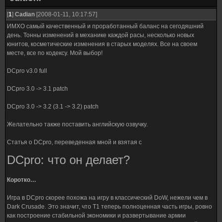
[
1
]
Cadian
[2008-01-11, 10:17:57]
ИМХО самый качественный и проработанный баланс на сегодяшний
день. Тонны изменений в механике каждой расы, несколько новых
юнитов, косметические изменения в старых моделях. Все на своем
месте, все по кодексу. Мой выбор!
DCpro v3.0 full
DCpro 3.0 -> 3.1 patch
DCpro 3.0 -> 3.2 (3.1 -> 3.2) patch
Желательно также поставить английскую озвучку.
Статья о DCpro, переведенная мной и взятая с
DCpro: что он делает?
Коротко…
Игра в DCpro скорее похожа на игру в классический DoW, нежели чем в
Dark Crusade. Это значит, что Т1 теперь полноценная часть игры, ровно
как построение стабильной экономики и развертывание армии