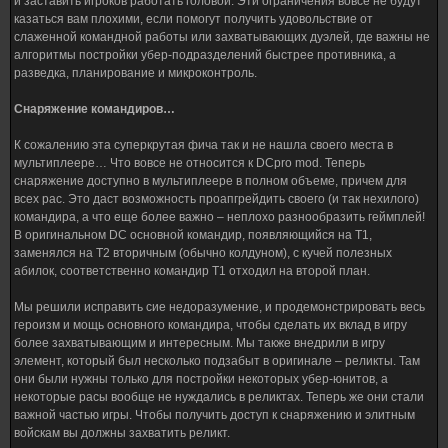
и заставить игроков работать головой. Эти ограничения вовсе не будут
казаться вам плохими, если помогут получить удовольствие от
слаженной командной работы или захватывающих дуэлей, где важны не
алгоритмы постройки убер-подразделений быстрее противника, а
разведка, планирование и микроконтроль.
Снаряжение командиров…
К сожалению эта суперкрутая фича так и не нашла своего места в
мультиплеере… Что вовсе не относится к DCpro mod. Теперь
снаряжение доступно в мультиплеере в полном объеме, причем для
всех рас. Это даст возможность проапгрейдить своего (и так нехилого)
командира, а что еще более важно – неплохо разнообразить геймплей!
В оригинальном DC основной командир, появляющийся на Т1,
заменялся на Т2 вторичным (обычно колдуном), с кучей полезных
абилок, соответственно командир Т1 отходил на второй план.
Мы решили исправить сие недоразумение, и продемонстрировать весь
героизм и мощь основного командира, чтобы сделать их вклад в игру
более захватывающим и интересным. Мы также внедрили в игру
элемент, который был несколько подзабыт в оригинале – реликты. Там
они были нужны только для постройки некоторых убер-юнитов, а
некоторые расы вообще не нуждались в реликтах. Теперь же они стали
важной частью игры. Чтобы получить доступ к снаряжению и элитным
войскам вы должны захватить реликт.