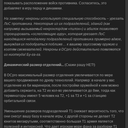
показывать расположение войск противника. Согласитесь, это
добавляет в игру перцу и динамики.
На заметку: некроны используют специальную способность – урезать
ЛоС противника. Некоторые из их подразделений, зданий (как
например вызываемый некронлордом «пилон») и абилок позволяют
спроецировать «ослепляющую ауру», которая урезает ЛоС
находящихся неподалеку подразделений противника примерно вдвое,
вынуждая их подобраться поближе… к вашему гауссовому оружию и
когтям свежевателей. Некроны в DCpro действительно появляются
из ниоткуда! Бу-га-га.
Динамический размер отделений...
(Скажи рашу НЕТ!)
В DCpro максимальный размер отделения увеличивается по мере
вашего продвижения по древу технологий. Напрмер: в начале у вас
отделение из 6и маринеров, после постройки оружейной к ним можно
добавить сержанта, на Т2 их кол-во увеличивается до 8ми, тогда как
терминаторы имеют 5 человек на Т2, +1 за Т3 и +1 за станцию
орбитальной связи.
Уменьшение размеров подразделений Т1 снижает вероятность того, что
они снесут вашу базу в начале игры, с другой стороны не делает Т2
юнитов мегакрутыми, соответственно большая Т1 армия является
полезней и интересней. Что дает игрокам море фана за разборки Т1