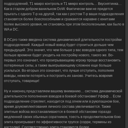
подраздлений, Т1 макро контроль и Т1 микро контроль… Вкуснятинка…
Как в старом добром ванильном DoW. Фактически вам не придется
прыгать с одного Т-р на другой, так как с ростом Т-р ваши подразделения
становятся более боеспособными и сражаются наравне с юнитами
более высокого уровня, не становясь при этом бесполезными, как было в
WA и DC.
В DCpro также введена система динамической длительности постройки
подразделений. Каждый новый взвод будет строиться дольше чем
предыдущий. Это значит, что чем больше у вас взводов одного типа, тем
больше времени будет уходить на постройку нового, такого же. Во-
первых это означает, что проигрывающему игроку проще восстановить
потерянные силы, а также выигрывающему сложнее еще больше
усильться. Во-вторых это означает, что лучше отступить, пополняя
взводы, нежели потерять и построить их заново. Учитесь вовремя
отступать, товарищи!
Ну и наконец представляем вашему вниманию… система динамической
длительности пополнения взводов в боевой обстановке! Уффф… Если
подразделение стреляет, находится под огнем или в рукопашном бое,
время доукомплектования личного состава увеличивается. Также
элитные войска восстанавливаются в боевой обстановке гораздо
медленней своих обычных соратников, тоесть в продолжительном бою
элита проигрывает по эффективности трупсе (сорри, термины из
настолки). Соответственно элита становится более