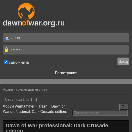
запомнить
Регистрация
.
Архив - только для чтения
Страница
1
из
1
1
Форум Warhammer
»
Trash
»
Dawn of
War professional: Dark Crusade edition.
Dawn of War professional: Dark Crusade
edition.