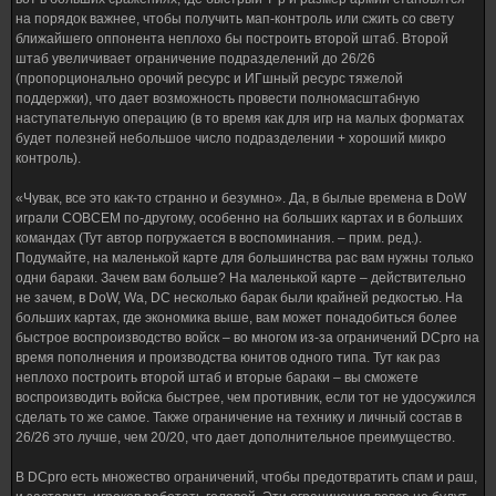
на порядок важнее, чтобы получить мап-контроль или сжить со свету
ближайшего оппонента неплохо бы построить второй штаб. Второй
штаб увеличивает ограничение подразделений до 26/26
(пропорционально орочий ресурс и ИГшный ресурс тяжелой
поддержки), что дает возможность провести полномасштабную
наступательную операцию (в то время как для игр на малых форматах
будет полезней небольшое число подразделении + хороший микро
контроль).
«Чувак, все это как-то странно и безумно». Да, в былые времена в DoW
играли СОВСЕМ по-другому, особенно на больших картах и в больших
командах (Тут автор погружается в воспоминания. – прим. ред.).
Подумайте, на маленькой карте для большинства рас вам нужны только
одни бараки. Зачем вам больше? На маленькой карте – действительно
не зачем, в DoW, Wa, DC несколько барак были крайней редкостью. На
больших картах, где экономика выше, вам может понадобиться более
быстрое воспроизводство войск – во многом из-за ограничений DCpro на
время пополнения и производства юнитов одного типа. Тут как раз
неплохо построить второй штаб и вторые бараки – вы сможете
воспроизводить войска быстрее, чем противник, если тот не удосужился
сделать то же самое. Также ограничение на технику и личный состав в
26/26 это лучше, чем 20/20, что дает дополнительное преимущество.
В DCpro есть множество ограничений, чтобы предотвратить спам и раш,