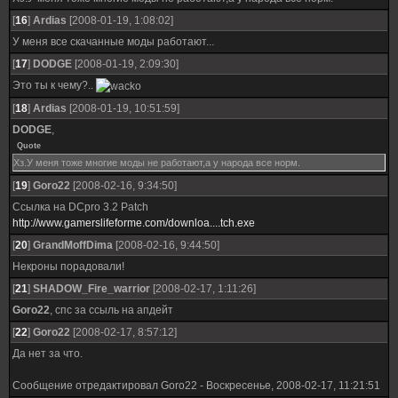
[
16
]
Ardias
[2008-01-19, 1:08:02]
У меня все скачанные моды работают...
[
17
]
DODGE
[2008-01-19, 2:09:30]
Это ты к чему?..
[
18
]
Ardias
[2008-01-19, 10:51:59]
DODGE
,
Quote
Хз.У меня тоже многие моды не работают,а у народа все норм.
[
19
]
Goro22
[2008-02-16, 9:34:50]
Ссылка на DCpro 3.2 Patch
http://www.gamerslifeforme.com/downloa....tch.exe
[
20
]
GrandMoffDima
[2008-02-16, 9:44:50]
Некроны порадовали!
[
21
]
SHADOW_Fire_warrior
[2008-02-17, 1:11:26]
Goro22
, спс за ссыль на апдейт
[
22
]
Goro22
[2008-02-17, 8:57:12]
Да нет за что.
Сообщение отредактировал
Goro22
-
Воскресенье, 2008-02-17, 11:21:51