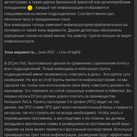
детекторами, а также удачно брошенной гранатой или артиллерийским
попаданием
. Каждый тип инфильтрации отображается
спецсимволом на иконке подразделения. Соответственно щит,
песочные часы и прищуренные глаза.
Все командиры теперь замечают инфильтраторов приблизительно на
половину от своей зоны видимости. Другие детекторы обозначены
пурпурным глазом на своей иконке. На заметку: турели больше не видят
инфильтраторов.
Зона видимости…
(или ЛОС – Line of sight)
В DCpro ЛоС был повально урезан по сравнению с оригиналом почти у
всех подразделений. Только командиры и небольшая группа
подразделений имеют возможность «смотреть в даль». Эта группа суть
разведчики. Не все из этой группы являются инфильтраторами, но мы
сделали так, чтобы они использовали свою фичу «смотреть далеко» по-
максимуму. Это повлекло за собой серьезные изменения в геймплее. Во-
первых игрок в DCpro должен дорого платить за преимущества
большого ЛоСа. Пункты прослушки 1го уровня (ЛП1) видят не так
далеко, как ЛП2 (также ЛП2 дает всего незначительный бонус к приросту
ресурсов, так что строить его не всегда необходимо). Чтобы знать о
перемещениях противника, а как следствие о его планах, вы должны
вкладывать кругленькие суммы в разведчиков на протяжении всей игры –
сидение на базе может привести к фатальным последствиям. Используя
преимущества трех типов инфильтрации, разведчики будут эффективно