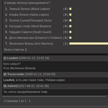
К какому легиону принадлежите?
1
.
Темный Легион (Black Legion)
[
0
]
2
.
Альфа Легион (Alpha Legion)
[
0
]
3
.
Тысяча Сынов(Thousand Sons)
[
0
]
4
.
Несущие слово (Word Bearers)
[
0
]
5
.
Гвардия Смерти (Death Guard)
[
0
]
6
.
Дети Императора (Emperor's Children)
[
0
]
7
.
Железные Воины (Iron Warriors)
[
1
]
Всего ответов:
1
[
1
]
Leadtek
[2008-01-13, 10:02:18]
Кого забыл?
Я из Железных Воинов
[
2
]
Transcender
[2008-01-13, 10:04:45]
Leadtek
, есть уже такая тема. Убиваю нафиг.
[
3
]
AdminZ
[2017-06-21, 10:41:36]
Эх, опять продублировали тему
Страница
1
из
1
1