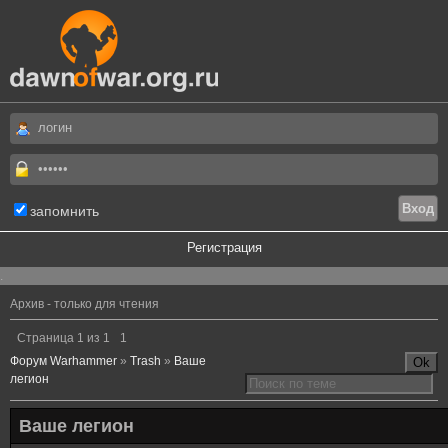
запомнить
Регистрация
.
Архив - только для чтения
Страница
1
из
1
1
Форум Warhammer
»
Trash
»
Ваше
легион
Ваше легион