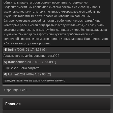
обитатель планеты boon должен посвятить потдержанию
недосигаемости. Их солнечная система состаит из 2 солнц и пары
маленьких незначительных спутника, с которых ведутся работы по
изучению галактик.Вся технология основанна на солнечных
батареях,которые способны нести в себе инергию месяцами.Лишь
некоторые расы смогли лицезреть красоту их планеты,но сразу были
созжены и принесены в жертву богу солнца,а их корабли оставались на
изучение.Сейчас целые флотилий чужаков приближаются к их
солнечной системе и возможно придет день когда раса Парадис вступит
в битву за защиту своей родины.
[
4
]
TurKy
[2008-01-17, 4:58:05]
А разве это не дублирование темы???
[
5
]
Transcender
[2008-01-17, 5:00:12]
Ещё какое. Тема закрыта.
[
6
]
AdminZ
[2017-06-24, 12:06:52]
придумывать новые расы слишком тяжело
Страница
1
из
1
1
Главная