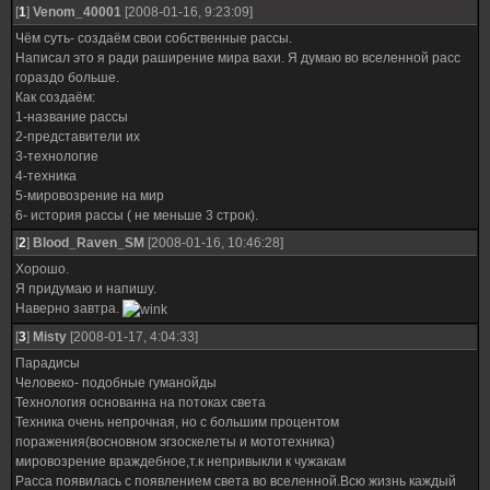
[
1
]
Venom_40001
[2008-01-16, 9:23:09]
Чём суть- создаём свои собственные рассы.
Написал это я ради раширение мира вахи. Я думаю во вселенной расс
гораздо больше.
Как создаём:
1-название рассы
2-представители их
3-технологие
4-техника
5-мировозрение на мир
6- история рассы ( не меньше 3 строк).
[
2
]
Blood_Raven_SM
[2008-01-16, 10:46:28]
Хорошо.
Я придумаю и напишу.
Наверно завтра.
[
3
]
Misty
[2008-01-17, 4:04:33]
Парадисы
Человеко- подобные гуманойды
Технология основанна на потоках света
Техника очень непрочная, но с большим процентом
поражения(восновном эгзоскелеты и мототехника)
мировозрение враждебное,т.к непривыкли к чужакам
Расса появилась с появлением света во вселенной.Всю жизнь каждый