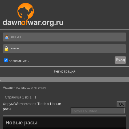
запомнить
Регистрация
.
Архив - только для чтения
Страница
1
из
1
1
Форум Warhammer
»
Trash
»
Новые
расы
Новые расы