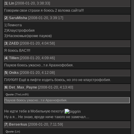
[
1
]
Lin
[2008-01-20, 3:38:33]
Говорим свои страхи я боюсь 2 взлома сайта!!!
[
2
]
SaruMisha
[2008-01-20, 3:39:17]
1)Темнота
2)Клаустрофобия
3)Насекомые(кроме пауков)
[
3
]
ZAED
[2008-01-20, 4:04:58]
Я боюсь ВАС!!!!
[
4
]
Tillien
[2008-01-20, 4:09:46]
Пауков боюсь ужасно...т.е Арахнофобия.
[
5
]
Oniks
[2008-01-20, 4:12:08]
ПАУКИ!! Ещё в лифте ездить боюсь, но это не клаустрофобия.
[
6
]
Det_Max_Payne
[2008-01-20, 4:13:40]
Quote
(
TheLordN
)
Пауков боюсь ужасно...т.е Арахнофобия.
Не идти тебе в Мобильную пехоту!
Ну а я... Не знаю, вроде ниче такого не замечал....
[
7
]
Berserkus
[2008-01-20, 7:11:59]
Quote
(
Lin
)