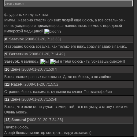
свои страхи
флудерных и глупых тем.
Мммм... наверно смерти близких людей ещё боюсь, а всё остальное -
нечто уходящее и приходящее, а главное восплнимое с передовой
имперской медициной
[
8
]
Sarevok
[2008-01-20, 7:13:33]
Я страшно боюсь воздуха. Как только его вижу, сразу впадаю в панику.
[
9
]
Berserkus
[2008-01-20, 7:14:49]
Sarevok
, я валяюсь!
я тебя боюсь - ты убиваешь смехом!!!
[
10
]
Дене
[2008-01-20, 7:15:07]
Боюсь всяких разных насекомых. Даже не боюсь, а не люблю.
[
11
]
RazeR
[2008-01-20, 7:15:52]
Страшно боюсь нажимать клавиши на клаве. Т.е. клавофобия
[
12
]
Дене
[2008-01-20, 7:15:54]
Боюсь, что если меня укусит вампир-гей, то я не умру, а стану таким же.
Очень боюсь.
[
13
]
SamuraI
[2008-01-20, 7:34:36]
Пауков боюсь.
А ещё боюсь в монитор смотреть, вдруг зохавает)