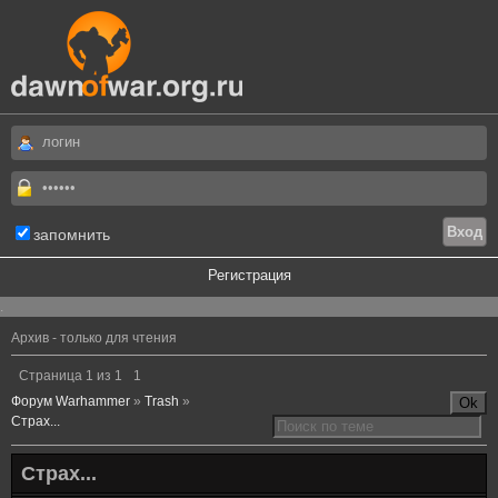
запомнить
Регистрация
.
Архив - только для чтения
Страница
1
из
1
1
Форум Warhammer
»
Trash
»
Страх...
Страх...