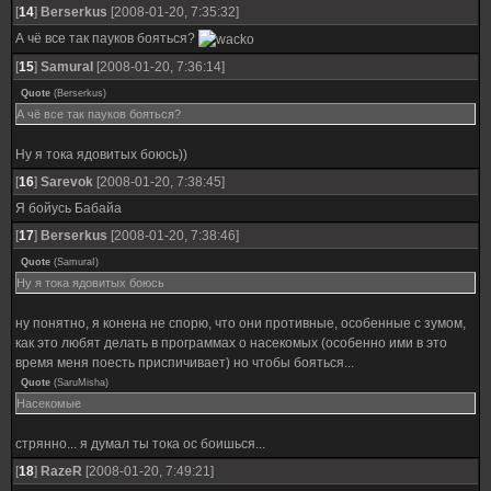
[
14
]
Berserkus
[2008-01-20, 7:35:32]
А чё все так пауков бояться?
[
15
]
SamuraI
[2008-01-20, 7:36:14]
Quote
(
Berserkus
)
А чё все так пауков бояться?
Ну я тока ядовитых боюсь))
[
16
]
Sarevok
[2008-01-20, 7:38:45]
Я бойусь Бабайа
[
17
]
Berserkus
[2008-01-20, 7:38:46]
Quote
(
SamuraI
)
Ну я тока ядовитых боюсь
ну понятно, я конена не спорю, что они противные, особенные с зумом,
как это любят делать в программах о насекомых (особенно ими в это
время меня поесть приспичивает) но чтобы бояться...
Quote
(
SaruMisha
)
Насекомые
стрянно... я думал ты тока ос боишься...
[
18
]
RazeR
[2008-01-20, 7:49:21]