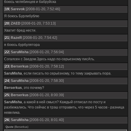
боюсь челябинцев и бабруйска
[
19
]
Sarevok
[2008-01-20, 7:52:46]
Я боюсь Бурлибублю
[
20
]
ZAED
[2008-01-20, 7:53:13]
Хватит бред нести.
[
21
]
RazeR
[2008-01-20, 7:54:42]
я боюсь бурбулятора
[
22
]
SaruMisha
[2008-01-20, 7:56:04]
Согалсен с Заедом.Здесь надо по-серьезному писАть.
[
23
]
Berserkus
[2008-01-20, 7:58:12]
SaruMisha
, если писать по серьёзному, то тему закрывать пора.
[
24
]
SaruMisha
[2008-01-20, 7:58:30]
Berserkus
, это почему?
[
25
]
Berserkus
[2008-01-20, 8:00:39]
SaruMisha
, а какой в ней смысл? Каждый отписал по посту и
разбежались. Что сейчас в трэш отправить, что через 5 часов - разница
невелика.
[
26
]
SaruMisha
[2008-01-20, 8:01:40]
Quote
(
Berserkus
)