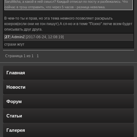
SaruMisha, а какой в ней смысл? Каждый отписал по посту и разбежались. Что
сейчас в трэш отправить, что через 5 часов - разница невелика.
В чем-то ты и прав, но эта тема немного позволяет раскрыьть
юзеров(если они не гон пишут).А сл-но и в теме "Психо" легче всем будет
описывать друг друга.
[
27
]
AdminZ
[2017-06-24, 12:08:19]
страхи жгут
Страница
1
из
1
1
Главная
Новости
Форум
Статьи
Галерея