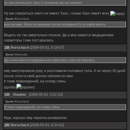
ну они используют Хаос в основном как инструмент.
Ну как говориться никто не имеет Хаос, только Хаос имеет всех
Quote
(
Rorschach
)
мои догадки. Мало кто выживет после попадания (!) из комби мелты.
Видать не так смертельно попали. Да и мне кажется медицинские
сервиторы тоже постарались
[
18
]
Rorschach
[2009-05-01, 0:19:07]
Quote
(
Genocide
)
Да и мне кажется медицинские сервиторы тоже постарались
ему ампутировали руку, и расплавили половину тела. А он через 20 дней
после этого в свой доспех облачится смог.
К теме повреждений, на голову глянь.
[spoiler]
[/spoiler]
[
19
]
_Shadow_
[2009-05-01, 0:22:10]
Quote
(
Rorschach
)
К теме повреждений, на голову глянь.
Мда, хорошо ему черепок расквасили.
[
20
]
Rorschach
[2009-05-01, 0:24:42]