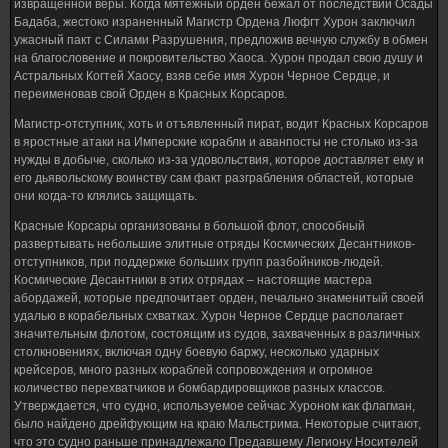
извращенной веры. Когда мятежный орден бежал от последствий Осады
Бадаба, жестоко израненный Магистр Ордена Люфгт Хурон заключил
ужасный пакт с Силами Разрушения, предложив вечную службу в обмен
на благословение и покровительство Хаоса. Хурон продал свою душу и
Астральных Когтей Хаосу, взяв себе имя Хурон Черное Сердце, и
переименовав свой Орден в Красных Корсаров.
Магистр-отступник, хоть и отъявленный пират, водит Красных Корсаров
в яростные атаки на Имперские корабли и аванпосты не столько из-за
нужды в добыче, сколько из-за удовольствия, которое доставляет ему и
его дьявольскому воинству сам факт разграбления областей, которые
они когда-то клялись защищать.
Красные Корсары организованы в большой флот, способный
развертывать небольшие элитные отряды Космических Десантников-
отступников, при поддержке больших групп разбойников-людей.
Космические Десантники в этих отрядах – настоящие мастера
абордажей, которые предпочитает орден, печально знаменитый своей
удалью в корабельных схватках. Хурон Черное Сердце располагает
значительным флотом, состоящим из судов, захваченных в различных
столкновениях, включая одну боевую баржу, несколько ударных
крейсеров, много разных кораблей сопровождения и огромное
количество перехватчиков и бомбардировщиков разных классов.
Утверждается, что судно, используемое сейчас Хуроном как флагман,
было найдено дрейфующим на краю Мальстрима. Некоторые считают,
что это судно раньше принадлежало Предавшему Легиону Носителей