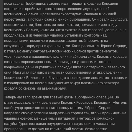
носа судна. Пробившись в хранилища, тридцать Красных Корсаров
встретили в пробитых отсеках сопротивление двух отделений
Космических Волков. Противники схлестнулись сначала в ближней
перестрелке, а потом и ожесточённой рукопашной. Они рвали друг друга
цепными мечами, болтерными пистолетами, ножами и, имея ввиду
Космических Волков, клыками. Хотя схватка была кровавой, долго она не
продлилась, и изменникам удалось установить контроль над
помещениями, после чего расширить защитный периметр на
окружающие коридоры с хранилищами. Как и рассчитал Чёрное Сердце,
к этому моменту контратака Космических Волков против ренегатов,
укрепившихся в машинном отделении, набирала силу. Красные Корсары
возвели импровизированные баррикады и установили тяжёлое
вооружение дабы обрушить на проходы шквал болтерного и лазерного
огня. Наступая прямиком в челюсти сопротивления, атака отделений
Космических Волков захлебнулась, а впоследствии лоялистов оттеснили
и изолировали на нескольких участках вокруг плазменного реактора
корабля со смежными аванкамерами.
Теперь настало время для третьей фазы абордажной операции. Во
главе подразделений уцелевших Красных Корсаров, Кровавый Губитель
нанёс удар прямиком по капитанскому мостику. Чёрное Сердце
направил свою флотилию абордажных торпед так, чтобы проникнуть на
ударный крейсер меньше чем в пятидесяти метрах от командной
палубы. Гурон возглавил неудержимое наступление к массивным
бронированных дверям на капитанский мостик, безжалостно