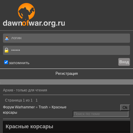
запомнить
Регистрация
.
Архив - только для чтения
Страница
1
из
1
1
Форум Warhammer
»
Trash
»
Красные
корсары
Красные корсары