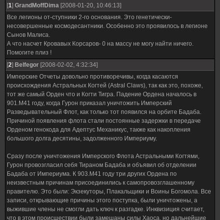
[
1
]
GrandMoffDima
[2008-01-20, 10:46:13]
Все легионы от-ступники 2-го основания. Это генетически-
несовершенные космодесантники. Особенно это проявилось в легионе
Сынов Малиса.
А что насчет Кровавых Корсаров- 0 на массу не могу найти ничего.
Помогите плиз !
[
2
]
Belfegor
[2008-02-02, 4:32:34]
Имперские Отчеты довольно противоречивы, когда касаются
происхождения Астральных Когтей (Astral Claws), так как это, похоже,
тот же самый Орден что и Когти Тигра. Падение Ордена началось в
901.М41 году, когда Гурон приказал уничтожить Имперский
Разведывательный Флот, как только тот появился на орбите Бадаба.
Причиной появления флота стали постоянные задержки в передаче
Орденом генокода для Адептус Механикус, также как накопления
большого долга десятины, задолженного Империуму.
Сразу после уничтожения Имперского Флота Астральными Когтями,
Гурон провозгласил себя Тираном Бадаба и объявил об отделении
Бадаба от Империума. К 903.M41 году три других Ордена по
неизвестным причинам присоединились к самопровозглашенному
правителю. Это были: Экзекуторы, Плакальщики и Воины Богомола. Все
записи, открывающие причины этого поступка, были уничтожены, а
выжившие члены не смогли дать ключ к разгадке. Инквизиция считает,
что в этом происшествии были замешаны силы Хаоса, но дальнейшие