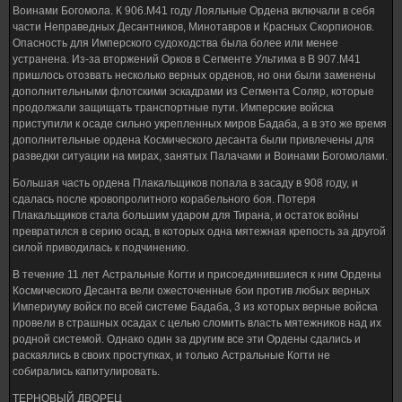
Воинами Богомола. К 906.M41 году Лояльные Ордена включали в себя
части Неправедных Десантников, Минотавров и Красных Скорпионов.
Опасность для Имперского судоходства была более или менее
устранена. Из-за вторжений Орков в Сегменте Ультима в В 907.M41
пришлось отозвать несколько верных орденов, но они были заменены
дополнительными флотскими эскадрами из Сегмента Соляр, которые
продолжали защищать транспортные пути. Имперские войска
приступили к осаде сильно укрепленных миров Бадаба, а в это же время
дополнительные ордена Космического десанта были привлечены для
разведки ситуации на мирах, занятых Палачами и Воинами Богомолами.
Большая часть ордена Плакальщиков попала в засаду в 908 году, и
сдалась после кровопролитного корабельного боя. Потеря
Плакальщиков стала большим ударом для Тирана, и остаток войны
превратился в серию осад, в которых одна мятежная крепость за другой
силой приводилась к подчинению.
В течение 11 лет Астральные Когти и присоединившиеся к ним Ордены
Космического Десанта вели ожесточенные бои против любых верных
Империуму войск по всей системе Бадаба, 3 из которых верные войска
провели в страшных осадах с целью сломить власть мятежников над их
родной системой. Однако один за другим все эти Ордены сдались и
раскаялись в своих проступках, и только Астральные Когти не
собирались капитулировать.
ТЕРНОВЫЙ ДВОРЕЦ