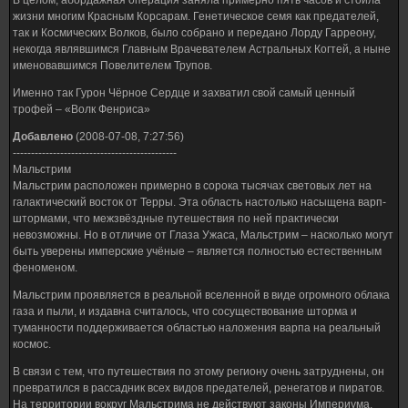
В целом, абордажная операция заняла примерно пять часов и стоила
жизни многим Красным Корсарам. Генетическое семя как предателей,
так и Космических Волков, было собрано и передано Лорду Гарреону,
некогда являвшимся Главным Врачевателем Астральных Когтей, а ныне
именовавшимся Повелителем Трупов.
Именно так Гурон Чёрное Сердце и захватил свой самый ценный
трофей – «Волк Фенриса»
Добавлено
(2008-07-08, 7:27:56)
---------------------------------------------
Мальстрим
Мальстрим расположен примерно в сорока тысячах световых лет на
галактический восток от Терры. Эта область настолько насыщена варп-
штормами, что межзвёздные путешествия по ней практически
невозможны. Но в отличие от Глаза Ужаса, Мальстрим – насколько могут
быть уверены имперские учёные – является полностью естественным
феноменом.
Мальстрим проявляется в реальной вселенной в виде огромного облака
газа и пыли, и издавна считалось, что сосуществование шторма и
туманности поддерживается областью наложения варпа на реальный
космос.
В связи с тем, что путешествия по этому региону очень затруднены, он
превратился в рассадник всех видов предателей, ренегатов и пиратов.
На территории вокруг Мальстрима не действуют законы Империума,