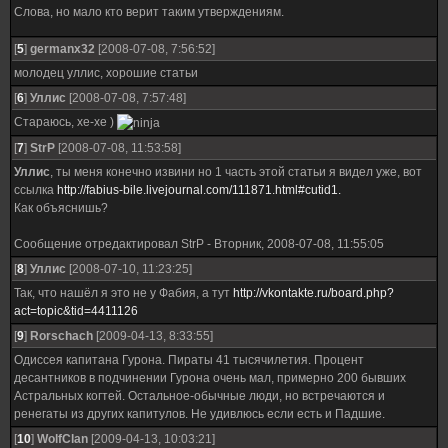
Слова, но мало кто верит таким утверждениям.
[
5
]
germanx32
[2008-07-08, 7:56:52]
молодец уллис, хорошие статьи
[
6
]
Уллис
[2008-07-08, 7:57:48]
Стараюсь, хе-хе )
[
7
]
StrP
[2008-07-08, 11:53:58]
Уллис
, ты меня конечно извини но 1 часть этой статьи я видел уже, вот
ссылка
http://fabius-bile.livejournal.com/111871.html#cutid1.
Как объяснишь?
Сообщение отредактировал
StrP
-
Вторник, 2008-07-08, 11:55:05
[
8
]
Уллис
[2008-07-10, 11:23:25]
Так, что нашёл я это не у Фабия, а тут
http://vkontakte.ru/board.php?
act=topic&tid=4411126
[
9
]
Rorschach
[2009-04-13, 8:33:55]
Одиссея капитана Гурона. Пираты 41 тысячилетия. Процент
десантников в подчинении Гурона очень мал, примерно 200 бывших
Астральных когтей. Остальное-обычные люди, но встречаются и
ренегаты из других капитулов. Не удивлюсь если есть и Падшие.
[
10
]
WolfClan
[2009-04-13, 10:03:21]