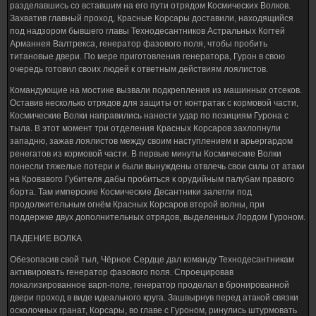
разделавшись со вставшим на его пути отрядом Космических Волков.
Захватив главный проход, Красные Корсары доставили, находящийся
под надзором бывшего главы Технодесантников Астральных Когтей
Арманнея Валтрекса, генератор фазового поля, чтобы пробить
титановые двери. По мере приготовления генератора, Гурон в свою
очередь готовил своих людей к ответным действиям лоялистов.
Командующие на мостике вызвали подкрепления из машинных отсеков.
Оставив несколько отрядов для защиты от контратак с кормовой части,
Космические Волки направились нанести удар по позициям Гурона с
тыла. В этот момент три отделения Красных Корсаров захлопнули
западню, зажав лоялистов между своим наступлением и арьергардом
ренегатов из кормовой части. В первые минуты Космические Волки
понесли тяжелые потери и были вынуждены отвлечь свои силы от атаки
на Кровавого Губителя дабы пробиться к орудийным палубам правого
борта. Там имперские Космические Десантники залегли под
продолжительным огнём Красных Корсаров второй волны, при
поддержке двух дополнительных отрядов, выделенных Лордом Гуроном.
ПАДЕНИЕ ВОЛКА
Обезопасив свой тыл, Чёрное Сердце дал команду Технодесантникам
активировать генератор фазового поля. Спроецировав
локализированное варп-поле, генератор проделал в бронированной
двери проход в виде идеального круга. Зашвырнув перед атакой связки
осколочных гранат, Корсары, во главе с Гуроном, ринулись штурмовать