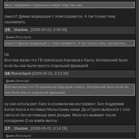
Могу забадяжить отдельную новую тему про них.
смысл? Думаю модерация с этим справится. А так только тему
захламлять.
[
15
]
_Shadow_
[2009-05-01, 0:08:38]
Quote
(
Rorschach
)
смысл? Думаю модерация с этим справится. А так только тему захламлять.
Ок.
Всетаки жалко что ГВ приписала Корсаров к Хаосу. Интересней было
если бы они были просто отдельной фракцией.
[
16
]
Rorschach
[2009-05-01, 0:10:39]
Quote
(
Genocide
)
Всетаки жалко что ГВ приписала Корсаров к Хаосу. Интересней было если бы
они были просто отдельной фракцией.
ну они используют Хаос в основном как инструмент. Без поддержки
Богов Хаоса в потемках Мальстрима никак. Да и Гурон выбрался с того
света не без их помощи (мои догадки. Мало кто выживет после
попадания (!) из комби мелты.
[
17
]
_Shadow_
[2009-05-01, 0:14:28]
Quote
(
Rorschach
)