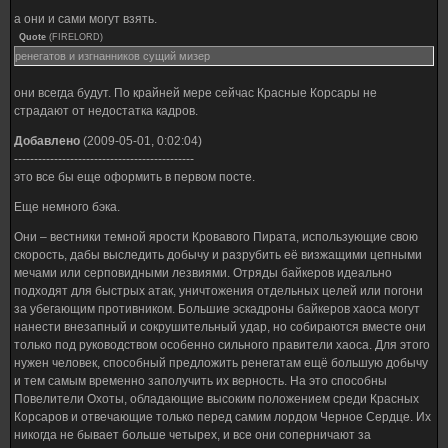
а они и сами могут взять.
Quote
(
FIRELORD
)
ренегатов и изгнанников сущий мизер
они всегда будут. По крайней мере сейчас Красные Корсары не
страдают от недостатка кадров.
Добавлено
(2009-05-01, 0:02:04)
---------------------------------------------
это все бы еще оформить в первом посте.
Еще немного бэка.
Они – вестники темной ярости Кровавого Пирата, использующие свою
скорость, дабы выследить добычу и разрубить её визжащими цепными
мечами или серповидными лезвиями. Отряды байкеров идеально
подходят для быстрых атак, уничтожения отдельных целей или погони
за убегающим противником. Большие эскадроны байкеров хаоса могут
нанести внезапный и сокрушительный удар, но собираются вместе они
только под руководством особенно сильного правители хаоса. Для этого
нужен человек, способный предложить ренегатам ещё большую добычу
и тем самым временно заполучить их верность. На это способны
Повелители Охоты, обладающие высоким положением среди Красных
Корсаров и отвечающие только перед самим лордом Черное Сердце. Их
никогда не бывает больше четырех, и все они соперничают за