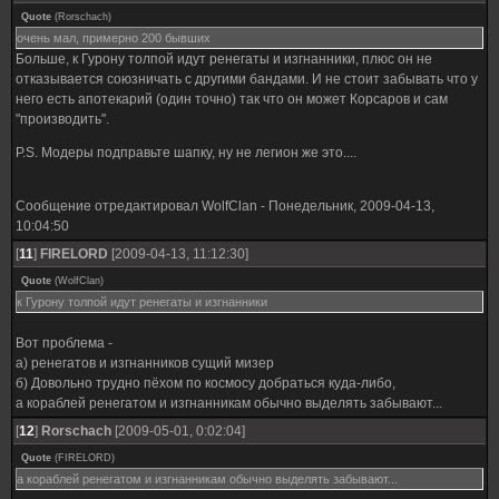
Quote
(
Rorschach
)
очень мал, примерно 200 бывших
Больше, к Гурону толпой идут ренегаты и изгнанники, плюс он не
отказывается союзничать с другими бандами. И не стоит забывать что у
него есть апотекарий (один точно) так что он может Корсаров и сам
"производить".
P.S. Модеры подправьте шапку, ну не легион же это....
Сообщение отредактировал
WolfClan
-
Понедельник, 2009-04-13,
10:04:50
[
11
]
FIRELORD
[2009-04-13, 11:12:30]
Quote
(
WolfClan
)
к Гурону толпой идут ренегаты и изгнанники
Вот проблема -
а) ренегатов и изгнанников сущий мизер
б) Довольно трудно пёхом по космосу добраться куда-либо,
а кораблей ренегатом и изгнанникам обычно выделять забывают...
[
12
]
Rorschach
[2009-05-01, 0:02:04]
Quote
(
FIRELORD
)
а кораблей ренегатом и изгнанникам обычно выделять забывают...