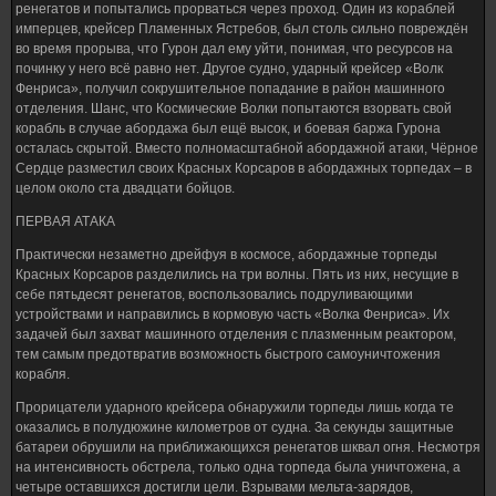
ренегатов и попытались прорваться через проход. Один из кораблей
имперцев, крейсер Пламенных Ястребов, был столь сильно повреждён
во время прорыва, что Гурон дал ему уйти, понимая, что ресурсов на
починку у него всё равно нет. Другое судно, ударный крейсер «Волк
Фенриса», получил сокрушительное попадание в район машинного
отделения. Шанс, что Космические Волки попытаются взорвать свой
корабль в случае абордажа был ещё высок, и боевая баржа Гурона
осталась скрытой. Вместо полномасштабной абордажной атаки, Чёрное
Сердце разместил своих Красных Корсаров в абордажных торпедах – в
целом около ста двадцати бойцов.
ПЕРВАЯ АТАКА
Практически незаметно дрейфуя в космосе, абордажные торпеды
Красных Корсаров разделились на три волны. Пять из них, несущие в
себе пятьдесят ренегатов, воспользовались подруливающими
устройствами и направились в кормовую часть «Волка Фенриса». Их
задачей был захват машинного отделения с плазменным реактором,
тем самым предотвратив возможность быстрого самоуничтожения
корабля.
Прорицатели ударного крейсера обнаружили торпеды лишь когда те
оказались в полудюжине километров от судна. За секунды защитные
батареи обрушили на приближающихся ренегатов шквал огня. Несмотря
на интенсивность обстрела, только одна торпеда была уничтожена, а
четыре оставшихся достигли цели. Взрывами мельта-зарядов,