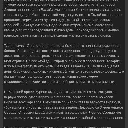
тяжело ранен выстрелом из мельты во время сражения в Терновом
Дворце в конце осады Бадаба. Астральные Когти поклялись драться до
конца, защищая Магистра и свой мир, но увидев, что Бадаб потерян, они
пробились через имперскую блокаду к жалкой горстке уцелевших
кораблей. Покинув систему Бадаба, они устремились в Мальстрим,
чтобы уйти от преследования Империума и присоединились к бандам
ксеносов, ренегатов и еретиков сделав Мальстрим своим логовом.
Тиран выжил. Одна сторона его тела была почти полностью заменена
бионикой, технодесантники и апотекарии постоянно дежурили у его
ложа, пока корабли Астральных Когтей укрывались в пылевых облаках
Мальстрима. На восьмой день тиран вновь обрел способность говорить
и приказал флоту искать новый мир для завоевания. На двенадцатый
день Хурон смог подняться и снова облачится в свой силовой доспех. Его
фанатичные последователи провозгласили такое скорое
выздоровление чудом, но, если это и было чудом, то чудом темным.
Небольшой армии Хурона было достаточно, чтобы легко сокрушить
первую попавшуюся пиратскую крепость, всего за несколько часов
вырезав всех корсаров. Выжившие принесли клятву верности тирану и,
убоявшись его ярости, превратились в рабов. Так родился Хурон Черное
Сердце. С новыми кораблями и новыми солдатами, Черное Сердце мог
снова приступить к строительству империи достойной своего правления.