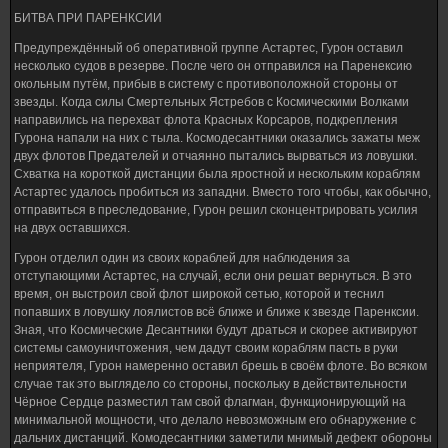
БИТВА ПРИ ПАРЕНКСИИ
Предупреждённый об оперативной группе Астартес, Гурон оставил
несколько судов в резерве. После чего он отправился на Паренексию
окольным путём, прибыв в систему с противоположной стороны от
звезды. Когда силы Смертельных Ястребов с Космическими Волками
направились на перехват флота Красных Корсаров, подкрепления
Гурона напали на них с тыла. Космодесантники оказались зажаты меж
двух флотов Предателей и отчаянно пытались вырваться из ловушки.
Схватка на короткой дистанции была яростной и нескольким кораблям
Астартес удалось пробиться из западни. Вместо того чтобы, как обычно,
отправиться в преследование, Гурон решил сконцентрировать усилия
на двух оставшихся.
Гурон отделил один из своих кораблей для наблюдения за
отступающими Астартес, на случай, если они решат вернуться. В это
время, он выстроил свой флот широкой сетью, которой и теснил
попавших в ловушку лоялистов всё ближе и ближе к звезде Паренксии.
Зная, что Космические Десантники будут драться и скорее активируют
системы самоуничтожения, чем дадут своим кораблям пасть в руки
неприятеля, Гурон намеренно оставил брешь в своём флоте. Во всяком
случае так это выглядело со стороны, поскольку в действительности
Чёрное Сердце разместил там свой флагман, функционирующий на
минимальной мощности, что делало невозможным его обнаружение с
дальних дистанций. Комодесантники заметили мнимый дефект обороны