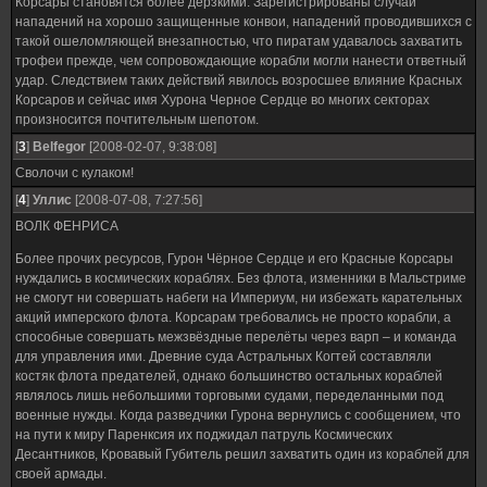
Корсары становятся более дерзкими. Зарегистрированы случаи
нападений на хорошо защищенные конвои, нападений проводившихся с
такой ошеломляющей внезапностью, что пиратам удавалось захватить
трофеи прежде, чем сопровождающие корабли могли нанести ответный
удар. Следствием таких действий явилось возросшее влияние Красных
Корсаров и сейчас имя Хурона Черное Сердце во многих секторах
произносится почтительным шепотом.
[
3
]
Belfegor
[2008-02-07, 9:38:08]
Сволочи с кулаком!
[
4
]
Уллис
[2008-07-08, 7:27:56]
ВОЛК ФЕНРИСА
Более прочих ресурсов, Гурон Чёрное Сердце и его Красные Корсары
нуждались в космических кораблях. Без флота, изменники в Мальстриме
не смогут ни совершать набеги на Империум, ни избежать карательных
акций имперского флота. Корсарам требовались не просто корабли, а
способные совершать межзвёздные перелёты через варп – и команда
для управления ими. Древние суда Астральных Когтей составляли
костяк флота предателей, однако большинство остальных кораблей
являлось лишь небольшими торговыми судами, переделанными под
военные нужды. Когда разведчики Гурона вернулись с сообщением, что
на пути к миру Паренксия их поджидал патруль Космических
Десантников, Кровавый Губитель решил захватить один из кораблей для
своей армады.