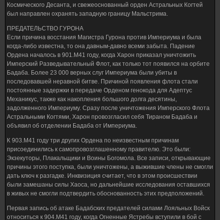
Космического Десанта, и свежеоснованный орден Астральных Когтей
был направлен охранять западную границу Мальстрима.
ПРЕДАТЕЛЬСТВО ГУРОНА
Если причина восстания Магистра Гурона против Империума и была
когда-либо известна, то она давным-давно всеми забыта. Падение
Ордена началось в 901.М41 году, когда Харон приказал уничтожить
Имперский Разведывательный Флот, как только тот появился на орбите
Бадаба. Более 23 000 верных слуг Империума были убиты в
последовавшей неравной битве. Причиной появления флота стали
постоянные задержки в передаче Орденом генокода для Адептус
Механикус, также как накопления большого долга десятины,
задолженного Империуму. Сразу после уничтожения Имперского Флота
Астральными Когтями, Харон провозгласил себя Тираном Бадаба и
объявил об отделении Бадаба от Империума.
К 903.M41 году три других Ордена по неизвестным причинам
присоединились к самопровозглашенному правителю. Это были:
Экзекуторы, Плакальщики и Воины Богомола. Все записи, открывающие
причины этого поступка, были уничтожены, а выжившие члены не смогли
дать ключ к разгадке. Инквизиция считает, что в этом происшествии
были замешаны силы Хаоса, но дальнейшие исследования оставшихся
в живых не смогли подтвердить обоснованность этих предположений.
Первая запись об атаке Бадабских предателей силами Лояльных Войск
относиться к 904.М41 году, когда Огненные Ястребы вступили в бой с