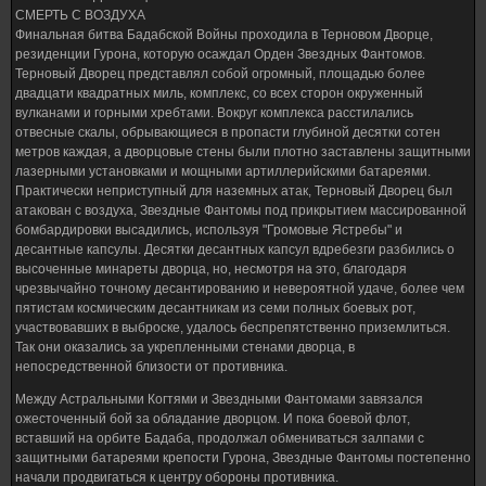
СМЕРТЬ С ВОЗДУХА
Финальная битва Бадабской Войны проходила в Терновом Дворце,
резиденции Гурона, которую осаждал Орден Звездных Фантомов.
Терновый Дворец представлял собой огромный, площадью более
двадцати квадратных миль, комплекс, со всех сторон окруженный
вулканами и горными хребтами. Вокруг комплекса расстилались
отвесные скалы, обрывающиеся в пропасти глубиной десятки сотен
метров каждая, а дворцовые стены были плотно заставлены защитными
лазерными установками и мощными артиллерийскими батареями.
Практически неприступный для наземных атак, Терновый Дворец был
атакован с воздуха, Звездные Фантомы под прикрытием массированной
бомбардировки высадились, используя "Громовые Ястребы" и
десантные капсулы. Десятки десантных капсул вдребезги разбились о
высоченные минареты дворца, но, несмотря на это, благодаря
чрезвычайно точному десантированию и невероятной удаче, более чем
пятистам космическим десантникам из семи полных боевых рот,
участвовавших в выброске, удалось беспрепятственно приземлиться.
Так они оказались за укрепленными стенами дворца, в
непосредственной близости от противника.
Между Астральными Когтями и Звездными Фантомами завязался
ожесточенный бой за обладание дворцом. И пока боевой флот,
вставший на орбите Бадаба, продолжал обмениваться залпами с
защитными батареями крепости Гурона, Звездные Фантомы постепенно
начали продвигаться к центру обороны противника.