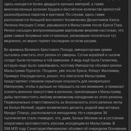
здесь находятся более двадцати орочьих империй, а также
многочисленные колонии Хрудов и бессчётное количество крепостей
разнообразных пиратов и еретиков. По слухам, здесь также
располагается большой контингент Космических Десантников Хаоса
Легиона Несущих Слово, укрывшихся в Мальстриме после Ереси Гора.
Регион насыщен всепроникающими варповыми вихрями настолько, что
даже самые безумные или отчаянные, рискнувшие поселиться тут,
медленно, но верно теряют последние остатки разума.
Во времена Великого Крестового Похода, императорские армии
пытались очистить этот регион от скверны. Сотни кораблей и тысячи
солдат были потеряны в той кампании. А ведь ещё была Галактика,
которую надо было завоёвывать, поэтому Император объявил регион
Мальстрима Пургатус. Позднее, уже после Ереси, Робаут Жиллиман,
Примарх Ультрадесанта, решил, что обитатели Мальстрима
представляют слишком серьёзную опасность для неокрепшего
Империума, чтобы и дальше не обращать на них внимания, и приказал
усилить военное присутствие в регионах, прилегающих к Мальстриму,
дабы противостоять любому возможному нападению из этого региона.
Первоначально ответственность за безопасность этого региона легла
на Белых Молний, орден космического десанта, родной мир которых,
Мундус Планус, располагается неподалеку. Но к середине 36
тысячелетия стало очевидно, что, даже, Белые Молнии не в состоянии
оперативно противостоять угрозам, исходящим из Мальстрима. В
598.М35 году Сенаторум Империалис объявил об очередном Основании