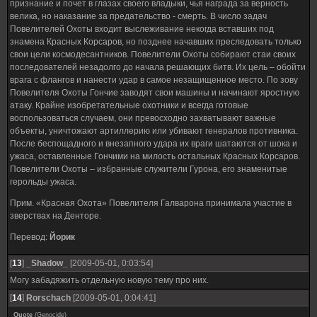
признание и почет в глазах своего владыки, чья награда за верность
велика, но наказание за предательство - смерть. В число задач
Повелителей Охоты входит выслеживание некогда вставших под
знамена Красных Корсаров, но позднее начавших преследовать только
свои цели космодесантников. Повелители Охоты собирают стаи своих
последователей незадолго до начала решающих битв. Их цель – обойти
врага с флангов и нанести удар в самое незащищенное место. По зову
Повелителя Охоты Гончие заводят свои машины и начинают яростную
атаку. Крайне изобретательные охотники и всегда готовые
воспользоваться случаем, они превосходно захватывают важные
объекты, уничтожают артиллерию или убивают генералов противника.
После беспощадного и внезапного удара их враги шатаются от шока и
ужаса, оставленные Гончими на милость остальных Красных Корсаров.
Повелители Охоты – избранные служители Гурона, его знаменитые
герольды ужаса.
Прим. «Красная Охота» Повелителя Галварона принимала участие в
зверствах на Денторе.
Перевод:
Йорик
[
13
]
_Shadow_
[2009-05-01, 0:03:54]
Могу забадяжить отдельную новую тему про них.
[
14
]
Rorschach
[2009-05-01, 0:04:41]
Quote
(
Genocide
)