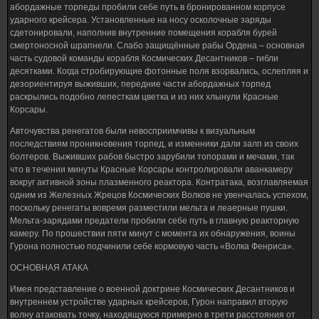
абордажные торпеды пробили себе путь в бронированном корпусе
ударного крейсера. Установленные на носу осколочные заряды
сдетонировали, наполнив внутренние помещения корабля бурей
смертоносной шрапнели. Слабо защищённые рабы Ордена – основная
часть судовой команды корабля Космических Десантников – гибли
десятками. Когда стробирующие фотонные поля взорвались, ослепляя и
дезориентируя выживших, передние части абордажных торпед
раскрылись подобно лепесткам цветка и из них хлынули Красные
Корсары.
Авточувства ренегатов были невосприимчивы к визуальным
последствиям проникновения торпед, и изменники дали залп из своих
болтеров. Выживших рабов быстро зарубили топорами и мечами, так
что в течении минуты Красные Корсары контролировали аванкамеру
вокруг активной зоны плазменного реактора. Контратака, возглавляемая
одним из Железных Жрецов Космических Волков не увенчалась успехом,
поскольку ренегаты вовремя разместили мельта и леаерные пушки.
Мельта-зарядами предатели пробили себе путь в главную реакторную
камеру. По прошествии пяти минут с момента их обнаружения, воины
Гурона полностью подчинили себе кормовую часть «Волка Фенриса».
ОСНОВНАЯ АТАКА
Имея представление о военной доктрине Космических Десантников и
внутреннем устройстве ударных крейсеров, Гурон направил вторую
волну атаковать точку, находящуюся примерно в трети расстояния от