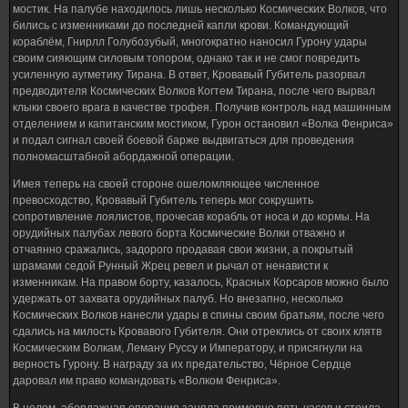
мостик. На палубе находилось лишь несколько Космических Волков, что
бились с изменниками до последней капли крови. Командующий
кораблём, Гнирлл Голубозубый, многократно наносил Гурону удары
своим сияющим силовым топором, однако так и не смог повредить
усиленную аугметику Тирана. В ответ, Кровавый Губитель разорвал
предводителя Космических Волков Когтем Тирана, после чего вырвал
клыки своего врага в качестве трофея. Получив контроль над машинным
отделением и капитанским мостиком, Гурон остановил «Волка Фенриса»
и подал сигнал своей боевой барже выдвигаться для проведения
полномасштабной абордажной операции.
Имея теперь на своей стороне ошеломляющее численное
превосходство, Кровавый Губитель теперь мог сокрушить
сопротивление лоялистов, прочесав корабль от носа и до кормы. На
орудийных палубах левого борта Космические Волки отважно и
отчаянно сражались, задорого продавая свои жизни, а покрытый
шрамами седой Рунный Жрец ревел и рычал от ненависти к
изменникам. На правом борту, казалось, Красных Корсаров можно было
удержать от захвата орудийных палуб. Но внезапно, несколько
Космических Волков нанесли удары в спины своим братьям, после чего
сдались на милость Кровавого Губителя. Они отреклись от своих клятв
Космическим Волкам, Леману Руссу и Императору, и присягнули на
верность Гурону. В награду за их предательство, Чёрное Сердце
даровал им право командовать «Волком Фенриса».