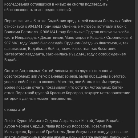
исследования оставшихся в живых не смогли подтвердить
обоснованность этих предположений.
Первая запись об атаке Бадабских предателей силами Лояльных Войск
относиться к 904.М41 году, когда Огненные Ястребы вступили в бой с
Воинами Богомола. К 906.M41 году Лояльные Ордена включали в себя
части Неправедных Десантников, Минотавров и Красных Скорпионов. В
907.M41 году Бадаб был осаждён Орденом Звёздных Фантомов, и, так
называемая, Бадабская Война, позже известная как Восстание
Четвёртого Квадранта, закончилась в 912.M41 году с освобождением
Бадаба.
Остатки Астральных Когтей, числом около двухсот полностью
боеспособных или легко раненых воинов, были обращены в бегство,
унося с собой своего павшего Мастера, они бежали из Империума.
Более поздние отчеты показывают, что остатки Астральных Когтей
стали Пиратской группой Красных Корсаров, текущее местоположение
которой в данный момент неизвестно.
отсюда это!
Люфгт Хурон, Магистр Ордена Астральных Когтей, Тиран Бадаба –
Хурон Черное Сердце, глава Красных Корсаров, Повелитель
Мальстрима, Кровавый Грабитель. Двое безумных и жаждущих власти
врагов Империума в разное время – один и тот же человек. Хурон был