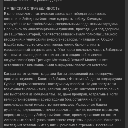
погибли в боях за Терновый Дворец.
ИМПЕРСКАЯ СПРАВЕДЛИВОСТЬ
В конечном счете, тактическая смекалка и твёрдая решимость
позволили Звёздным Фантомам одержать победу. Команды,
вооружённые мелтабомбами и специальными подрывными зарядами,
Пробились по канализационным туннелям, проходящим под дворцом,
до защитных батарей, препятствовавших началу полномасштабного
вторжения, и уничтожили энергогенераторы, питавшие их. Орудия
Бадаба наконец-то смолкли, теперь можно было начинать
массированный штурм планеты. Уже через несколько часов к Звёздным
Фантомам присоединился только что высадившийся легион
штурмовиков Ордо Еретикус. Мятежный Великий Магистр и все
оставшиеся с ним воины были вынуждены спасаться бегством.
Как раз в этот момент, когда ход битвы в последний раз повернулся
против отступников, Капитан Звёздных Фантомов Андрокл подкараулил
Гурона, прорывавшегося к посадочному кораблю. Не дав предателю
возможности опомниться, Капитан Звёздных Фантомов тяжело ранил
его выстрелом из комби-мелты. Но, даже проиграв, Астральные Когти
вели организованный арьергардный бой, оставляя на пути
преследователей множество мин-ловушек. Мраморные башни
рушились, подкошенные точно рассчитанными по времени взрывами,
перекрывая дорогу Звёздным Фантомам, преследовавшим по пятам
Астральных Когтей, уносивших своего смертельно раненого Магистра к
последним остававшимся у них «Громовым Ястребам». Восстание