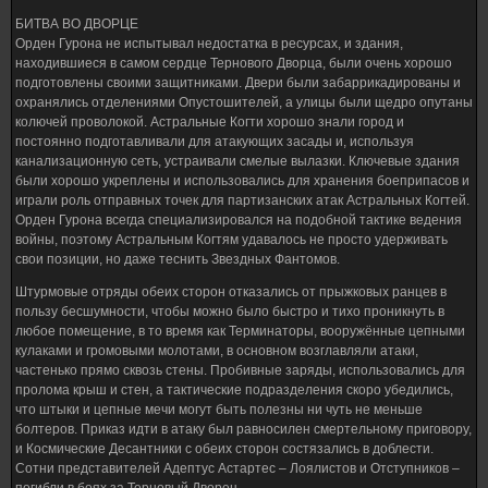
БИТВА ВО ДВОРЦЕ
Орден Гурона не испытывал недостатка в ресурсах, и здания,
находившиеся в самом сердце Тернового Дворца, были очень хорошо
подготовлены своими защитниками. Двери были забаррикадированы и
охранялись отделениями Опустошителей, а улицы были щедро опутаны
колючей проволокой. Астральные Когти хорошо знали город и
постоянно подготавливали для атакующих засады и, используя
канализационную сеть, устраивали смелые вылазки. Ключевые здания
были хорошо укреплены и использовались для хранения боеприпасов и
играли роль отправных точек для партизанских атак Астральных Когтей.
Орден Гурона всегда специализировался на подобной тактике ведения
войны, поэтому Астральным Когтям удавалось не просто удерживать
свои позиции, но даже теснить Звездных Фантомов.
Штурмовые отряды обеих сторон отказались от прыжковых ранцев в
пользу бесшумности, чтобы можно было быстро и тихо проникнуть в
любое помещение, в то время как Терминаторы, вооружённые цепными
кулаками и громовыми молотами, в основном возглавляли атаки,
частенько прямо сквозь стены. Пробивные заряды, использовались для
пролома крыш и стен, а тактические подразделения скоро убедились,
что штыки и цепные мечи могут быть полезны ни чуть не меньше
болтеров. Приказ идти в атаку был равносилен смертельному приговору,
и Космические Десантники с обеих сторон состязались в доблести.
Сотни представителей Адептус Астартес – Лоялистов и Отступников –