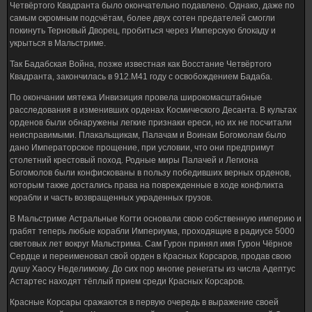
Четвёртого Квадранта было окончательно подавлено. Однако, даже по
самым скромным подсчётам, более двух сотен предателей смогли
покинуть Терновый Дворец, пробиться через Имперскую блокаду и
укрыться в Мальстриме.
Так Бадабская Война, позже известная как Восстание Четвёртого
Квадранта, закончилась в 912.M41 году с освобождением Бадаба.
По окончании мятежа Инвизиция провела широкомасштабные
расследования в изменивших орденах Космического Десанта. В культах
орденов были обнаружены легкие признаки ереси, но их не посчитали
неисправимыми. Плакальщикам, Палачам и Воинам Богомолам было
дано Императорское прощение, при условии, что они предпримут
столетний крестовый поход. Родные миры Палачей и Легиона
Богомолов были конфискованы в пользу победивших верных орденов,
которым также достались права на поврежденные в ходе конфликта
корабли и часть возвращенных украденных грузов.
В Мальстриме Астральные Когти основали свою собственную империю и
грабят теперь любые корабли Империума, проходящие в радиусе 5000
световых лет вокруг Мальстрима. Сам Гурон принял имя Гурон Чёрное
Сердце и переименовал свой орден в Красных Корсаров, продав свою
душу Хаосу Неделимому. До сих пор многие ренегаты из числа Адептус
Астартес находят тёплый прием среди Красных Корсаров.
Красные Корсары сражаются в первую очередь в выражение своей