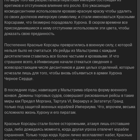
По мере того как разрасталась пиратская империя состоящая из
еретиков и отступников влияние его росло. Его ужасающие
космодесантники использовали кроваво-красную краску чтобы удалить
со своих доспехов имперскую символику, и стали именоваться Красными
Корсарами, что безмерно порадовало Хурона. В скором времени все
присоединившиеся к нему отступники использовали эти цвета, чтобы
доказать свою преданность.
Постепенно Красные Корсары превратились в военную силу, с которой
нельзя было не считаться. Их рейды из Мальстрима с каждым
десятилетием ставились все более частыми и кровавыми. И что
страшнее всего, в Инквизицию начали стекаться сведения о
всевозрастающем числе десантников и даже целых отделений, которые
исчезали лишь для того, чтобы вновь объявиться в армии Хурона
Черное Сердце.
В последние годы, навигация у Мальстрима обрела форму военного
конвоя. Дюжины торговых судов, совершают рискованные рейсы в такие
миры как Предел Моргана, Тартуга VI, Веракруз и Зататетус Гранд
только под защитой военных кораблей Империума. Что, впрочем, весьма
осложнило жизнь Хурону и его пиратам.
Красные Корсары стали более осторожными, атакуя лишь отставшие
суда, либо дожидаясь момента, когда другая угроза отвлечет корабли
охранения. Только тогда когда Хурон лично возглавляет набег, Красные