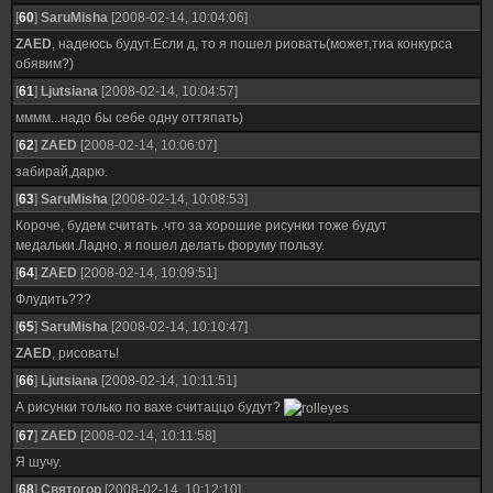
[
60
]
SaruMisha
[2008-02-14, 10:04:06]
ZAED
, надеюсь будут.Если д, то я пошел риовать(может,тиа конкурса
обявим?)
[
61
]
Ljutsiana
[2008-02-14, 10:04:57]
мммм...надо бы себе одну оттяпать)
[
62
]
ZAED
[2008-02-14, 10:06:07]
забирай,дарю.
[
63
]
SaruMisha
[2008-02-14, 10:08:53]
Короче, будем считать .что за хорошие рисунки тоже будут
медальки.Ладно, я пошел делать форуму пользу.
[
64
]
ZAED
[2008-02-14, 10:09:51]
Флудить???
[
65
]
SaruMisha
[2008-02-14, 10:10:47]
ZAED
, рисовать!
[
66
]
Ljutsiana
[2008-02-14, 10:11:51]
А рисунки только по вахе считаццо будут?
[
67
]
ZAED
[2008-02-14, 10:11:58]
Я шучу.
[
68
]
Святогор
[2008-02-14, 10:12:10]