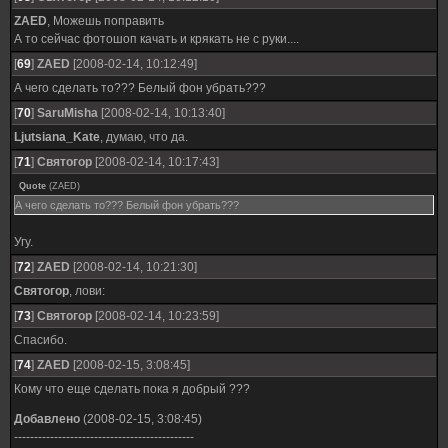
ZAED
, Можешь поправить
А то сейчас фотошоп качать и крякать не с руки....
[
69
]
ZAED
[2008-02-14, 10:12:49]
А чего сделать то??? Белый фон убрать???
[
70
]
SaruMisha
[2008-02-14, 10:13:40]
Ljutsiana_Kate
, думаю, что да.
[
71
]
Святогор
[2008-02-14, 10:17:43]
Quote
(
ZAED
)
А чего сделать то??? Белый фон убрать???
Угу.
[
72
]
ZAED
[2008-02-14, 10:21:30]
Святогор
, лови:
[
73
]
Святогор
[2008-02-14, 10:23:59]
Спасибо.
[
74
]
ZAED
[2008-02-15, 3:08:45]
Кому что еще сделать пока я добрый ???
Добавлено
(2008-02-15, 3:08:45)
---------------------------------------------