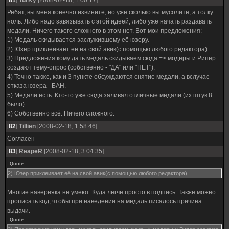
[
81
]
TurKy
[2008-02-18, 1:00:17]
Ребят, вы меня конечно извините, но уже сколько вы мусолите, а толку
ноль. Либо надо завязывать с этой идеей, либо уже начать раздавать
медали. Ничего такого сложного в этом нет. Вот мои предложения:
1) Медаль скидывается заслужившему её юзеру.
2) Юзер приклеивает её на свой авик(с помощью любого редактора).
3) Предложения кому дать медаль скидываем сюда => модеры и Рипер
создают тему-опрос (собственно - "ДА" или "НЕТ").
4) Точно также, как и 3 пункте обсуждаются снятие медали, а вслучае
отказа юзера - БАН.
5) Медали есть. Кто-то уже сюда заливал отличные медали (их штук 8
было).
6) Собственно всё. Ничего сложного.
[
82
]
Tillien
[2008-02-18, 1:58:46]
Согласен
[
83
]
ReapeR
[2008-02-18, 3:04:35]
Quote
2) Юзер приклеивает её на свой авик(с помощью любого редактора).
Многие наверняка не умеют. Куда легче просто в подпись. Также можно
прописать код, чтобы при наведении на медаль писалось причина
выдачи.
Quote