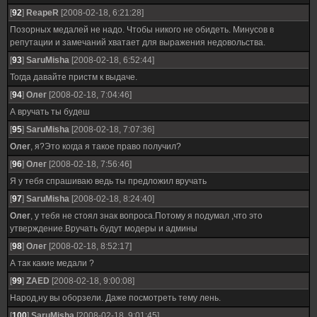
[
92
]
ReapeR
[2008-02-18, 6:21:28]
Позорных медалей не надо. Чтобы никого не обидеть. Минусов в
репутации и замечаний хватает для выражения недовольства.
[
93
]
SaruMisha
[2008-02-18, 6:52:44]
Тогда давайте пристм к выдаче.
[
94
]
Олег
[2008-02-18, 7:04:46]
А вручать ты будеш
[
95
]
SaruMisha
[2008-02-18, 7:07:36]
Олег
, я?Это когда я такое право получил?
[
96
]
Олег
[2008-02-18, 7:56:46]
Я у тебя спрашиваю ведь ты предложил вручать
[
97
]
SaruMisha
[2008-02-18, 8:24:40]
Олег
, у тебя не стоял знак вопроса.Потому я подумал ,что это
утверждение.Вручать будут модеры и админы
[
98
]
Олег
[2008-02-18, 8:52:17]
А так какие медали ?
[
99
]
ZAED
[2008-02-18, 9:00:08]
Народ,ну вы оборзели. Даже посмотреть тему лень.
[
100
]
SaruMisha
[2008-02-18, 9:01:45]