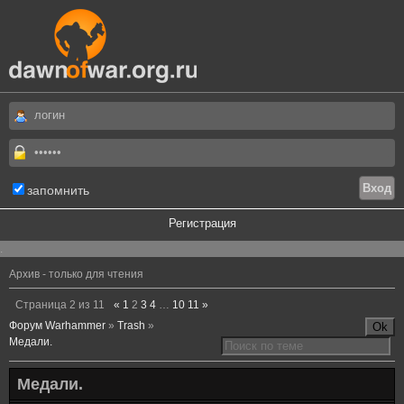
запомнить
Регистрация
.
Архив - только для чтения
Страница
2
из
11
«
1
2
3
4
…
10
11
»
Форум Warhammer
»
Trash
»
Медали.
Медали.