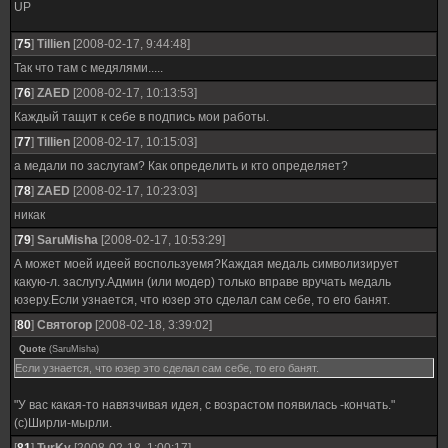
UP
[
75
]
Tillien
[2008-02-17, 9:44:48]
Так что там с медялями.....
[
76
]
ZAED
[2008-02-17, 10:13:53]
Каждый тащит к себе в подпись мои работы.
[
77
]
Tillien
[2008-02-17, 10:15:03]
а медали по заслугам? Как определить и кто определяет?
[
78
]
ZAED
[2008-02-17, 10:23:03]
никак
[
79
]
SaruMisha
[2008-02-17, 10:53:29]
А может моей идеей воспользуемя?Каждая медаль символизирует
какую-л. заслугу.Админ (или модер) только вправе вручать медаль
юзеру.Если узнается, что юзер это сделал сам себе, то его банят.
[
80
]
Святогор
[2008-02-18, 3:39:02]
Quote
(
SaruMisha
)
Если узнается, что юзер это сделал сам себе, то его банят.
"У вас какая-то навязчивая идея, с возрастом появилась -кончать."
(с)Ширли-мырли.