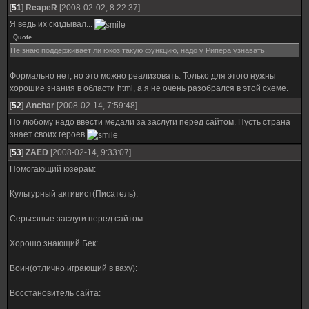
[
51
]
ReapeR
[2008-02-02, 8:22:37]
Я ведь их скидывал...
Quote
Не знаю поддерживает ли юкоз такую функцию, надо у Рипера узнавать.
Формально нет, но это можно реализовать. Только для этого нужны
хорошие знания в области html, а я не очень разобрался в этой схеме.
[
52
]
Anchar
[2008-02-14, 7:59:48]
По любому надо ввести медали за заслуги перед сайтом. Пусть страна
знает своих героев
[
53
]
ZAED
[2008-02-14, 9:33:07]
Помогающий юзерам:
Культурный активист(Писатель):
Серьезные заслуги перед сайтом:
Хорошо знающий Бек:
Воин(отлично играющий в ваху):
Восстановитель сайта: