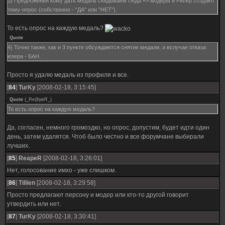
3) Предложения кому дать медаль скидываем сюда => модеры и Рипер создают
тему-опрос (собственно - "ДА" или "НЕТ").
То есть опрос на каждую медаль?
Quote
4) Точно также, как и 3 пункте обсуждаются снятие медали, а вслучае отказа
юзера - БАН.
Просто я удалю медаль из профиля и все.
[
84
]
TurKy
[2008-02-18, 3:15:45]
Quote
(
_Re@peR_
)
То есть опрос на каждую медаль?
Да, согласен, немного громоздко, но опрос, допустим, будет идти один
день, затем удалятся. Чтоб было честно и все форумчане выбирали
лучших.
[
85
]
ReapeR
[2008-02-18, 3:26:01]
Нет, голосование имхо - уже слишком.
[
86
]
Tillien
[2008-02-18, 3:29:58]
Просто предлагают персону и модер или кто-то другой говорит
утвердить или нет.
[
87
]
TurKy
[2008-02-18, 3:30:41]