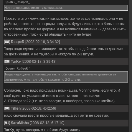
Quote
(
_Re@peR_
)
Нет, голосование имхо - уже слишком.
Просто, я это к чему, как ни как модеры же не везде успевают, они ж не
роботы, естественно награды получать будут лишь те, кто большое кол-
во времени провёл на форуме, а на новичков внимание (и давайте быть
откровенными, так и есть) обращать никто не будет.
[
88
]
ReapeR
[2008-02-18, 3:34:32]
Тогда надо сделать номинации так, чтобы они действительно давались
за достижения. А не та,чтобы у каждого по 2-3 штуки.
[
89
]
TurKy
[2008-02-18, 3:39:43]
Quote
(
_Re@peR_
)
Тогда надо сделать номинации так, чтобы они действительно давались за
достижения. А не та,чтобы у каждого по 2-3 штуки.
Согласен. Токо надо придумать номинации. Могу помочь, если что. И
ещё один, не указанный мною выше, момент - что насчет
АНТИмедалей? (т.е. не за заслуги, а наоборот, позорные клейма)
[
90
]
Tillien
[2008-02-18, 4:42:59]
надо сначала ввести простые медали...а вот анти не советую.
[
91
]
SaruMisha
[2008-02-18, 6:17:10]
TurKy
, пусть позорным клеймом будут минсы.