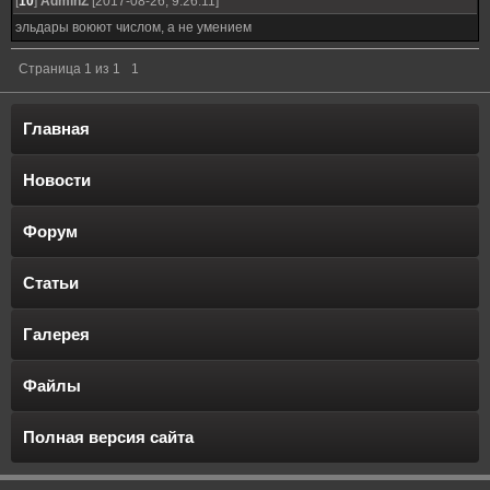
[
10
]
AdminZ
[2017-08-26, 9:26:11]
эльдары воюют числом, а не умением
Страница
1
из
1
1
Главная
Новости
Форум
Статьи
Галерея
Файлы
Полная версия сайта