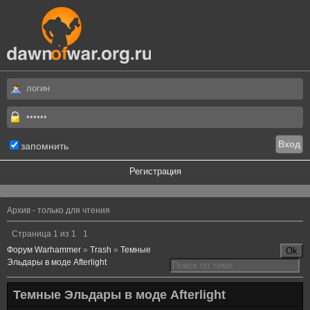
запомнить
Регистрация
.
Архив - только для чтения
Страница
1
из
1
1
Форум Warhammer
»
Trash
»
Темные
Эльдары в моде Afterlight
Темные Эльдары в моде Afterlight