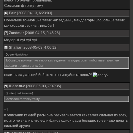
Меня ТЭ очень порадовали.
Согласен ф топку тему
[
6
]
Pain
[2008-04-13, 6:23:03]
Побольше воинов , не таких как ведьмы , мандрагоры , побольше таких
как скорджи , воины , инкубы !
[
7
]
Zandmar
[2008-04-15, 0:46:26]
Модеры! Ау! Ау! Ау!
[
8
]
Shalliar
[2008-05-03, 4:06:12]
Quote
(
deniskrut
)
Побольше воинов , не таких как ведьмы , мандрагоры , побольше таких как
скорджи , воины , инкубы !
если ты за дальний бой то что на инкубов кажешь?!
[
9
]
Шевалье
[2008-05-03, 7:07:35]
Quote
(
LordSkiminok
)
Согласен ф топку тему
+1
в описании каждой расы она расхваливается как самая сильная из всех,
но это не значит, что если фанов одной расы больше, то её надо делать
сильней других