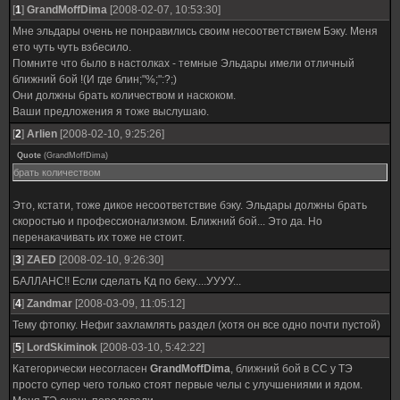
[
1
]
GrandMoffDima
[2008-02-07, 10:53:30]
Мне эльдары очень не понравились своим несоответствием Бэку. Меня
ето чуть чуть взбесило.
Помните что было в настолках - темные Эльдары имели отличный
ближний бой !(И где блин;"%;":?;)
Они должны брать количеством и наскоком.
Ваши предложения я тоже выслушаю.
[
2
]
Arlien
[2008-02-10, 9:25:26]
Quote
(
GrandMoffDima
)
брать количеством
Это, кстати, тоже дикое несоответствие бэку. Эльдары должны брать
скоростью и профессионализмом. Ближний бой... Это да. Но
перенакачивать их тоже не стоит.
[
3
]
ZAED
[2008-02-10, 9:26:30]
БАЛЛАНС!! Если сделать Кд по беку....УУУУ...
[
4
]
Zandmar
[2008-03-09, 11:05:12]
Тему фтопку. Нефиг захламлять раздел (хотя он все одно почти пустой)
[
5
]
LordSkiminok
[2008-03-10, 5:42:22]
Категорически несогласен
GrandMoffDima
, ближний бой в СС у ТЭ
просто супер чего только стоят первые челы с улучшениями и ядом.