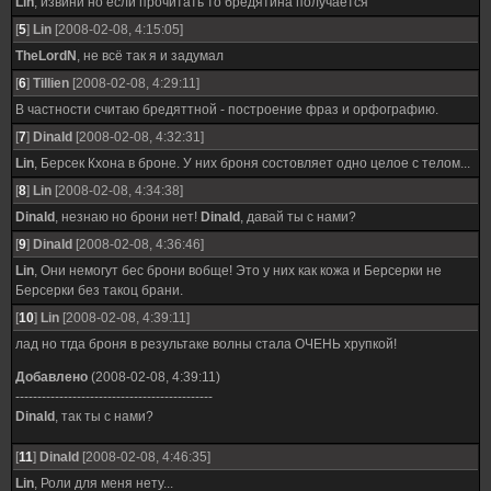
Lin
, извини но если прочитать то бредятина получается
[
5
]
Lin
[2008-02-08, 4:15:05]
TheLordN
, не всё так я и задумал
[
6
]
Tillien
[2008-02-08, 4:29:11]
В частности считаю бредяттной - построение фраз и орфографию.
[
7
]
Dinald
[2008-02-08, 4:32:31]
Lin
, Берсек Кхона в броне. У них броня состовляет одно целое с телом...
[
8
]
Lin
[2008-02-08, 4:34:38]
Dinald
, незнаю но брони нет!
Dinald
, давай ты с нами?
[
9
]
Dinald
[2008-02-08, 4:36:46]
Lin
, Они немогут бес брони вобще! Это у них как кожа и Берсерки не
Берсерки без такоц брани.
[
10
]
Lin
[2008-02-08, 4:39:11]
лад но тгда броня в результаке волны стала ОЧЕНЬ хрупкой!
Добавлено
(2008-02-08, 4:39:11)
---------------------------------------------
Dinald
, так ты с нами?
[
11
]
Dinald
[2008-02-08, 4:46:35]
Lin
, Роли для меня нету...