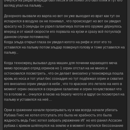
очнулся на рифы впереди был песок и он понил это был пляж и тут его
взгляд упал на пальму...
Дозорного вызвали из варпа но вот он уже выходил из врат как тут он
испарился в воздухе он не понимал , что происходит но вот он увидил
красату на 3 секунды он узрел галактикуа потом его оружие дёрнулось
вперед и от какой скорости его порвала на куски и сразу всё потухла(в
данном случаи потемнела)
Когда эльда открыл глаза он увидел когото на рифе и этот кто то
уставился на пальму потом эльдар повернул голову и тоже уставился на
пальму...
Когда техножрец вызывал духа машин для починки карающего меча
мимо проходил отряд огринов но 1 огрин отстал на не много и
остоновился посмотреть , что он делает внезапно у техножреца пошла
кровь из носа и тот упал бес сознадия но тут подбежал огрин и схватил
его внезапно огрин увидел в небе , что то красное это летело на него в
момент огрин оказался в середине галактике и огрин почувствовал что
то в голове и... очнулся в песке на берегу чегото и вдруг он посмотрел на
пальму и уставился на неё....
Орки в сражении начали проигрывать ну и как всегда начали убегать
Рубака Гнес не хотел отступать это была не храбность это была
жадность ведь Гнес хотел забрать укражение ИГ но его ранил Ассасин
рубака с криком шлёпнулся на землю и в момент очутился бессознание