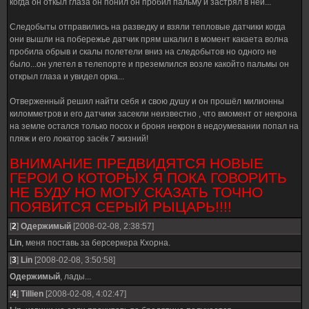
когда он откыл глаза он понил он пробил пальму и застрял в ней...
Следобыты отправились на разведку и взяли тепловые датчики когда
они вышли на побережье датчик прям шкалил в момент какаета волна
пробила обрыв и скалы полетели вниз на следобытов но одного не
было...он улетел в телепорте и преземлился возле какойто пальмы он
открыл глаза и увидел орка...
Отверженный решил найти себя и свою душу и он прошёл милионны
киломметров и его датчики засекли неизвестно , что вмомент от некрона
на земле остался только посох и броня некрон в недоумевании попал на
пляж и его локатор засёк 7 жизний!
ВНИМАНИЕ ПРЕДВИДЯТСЯ НОВЫЕ
ГЕРОИ О КОТОРЫХ Я ПОКА ГОВОРИТЬ
НЕ БУДУ НО МОГУ СКАЗАТЬ ТОЧНО
ПОЯВИТСЯ СЕРЫЙ РЫЦАРЬ!!!!
[
2
]
Одержимый
[2008-02-08, 2:38:57]
Lin
, меня поставь за берсеркера Кхорна.
[
3
]
Lin
[2008-02-08, 3:50:58]
Одержимый
, лады...
[
4
]
Tillien
[2008-02-08, 4:02:47]