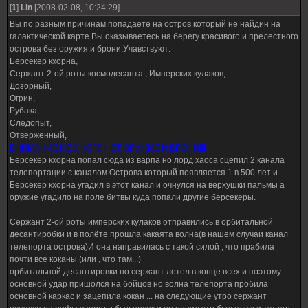
[
1
]
Lin
[2008-02-08, 10:24:29]
Вы по разным причинам попадаете на остров который не найдин на
галактической карте.Вы оказываетесь на берегу красивого и прелестного
острова без оружия и брони.Учавствуют:
Берсекер кхорна,
Сержант 2-ой роты космодесанта , Имперских кулаков,
Дозорный,
Огрин,
Рубака,
Следопыт,
Отверженный,
ВНИМАНИЕ НЕ У КОГО НЕТ ОРУЖИЕ И БРОНИ!!!
Берсекер кхорна попал сюда из варпа но лорд хаоса сцепил 2 канала
телепортации с каналом Острова который появляется 1 в 500 лет и
Берсекер кхорна угадил в этот канал и очнулся на верхушки пальмы а
оружие угадило на поле битвы куда попали другие берсекеры.
Сержант 2-ой роты имперских кулаков отправились в орбитальной
десантиробки и в полёте прошла какаята волна(в нашем случаи канал
телепорта острова)И она направилась с такой силой , что прабила
почти все коканы (или , что там...)
орбитальной десантировки но сержант летел в конце всех и поэтому
основной удар пришолся на бойцов но волна телепорта пробила
основной каркас и зацепила кокан ... на следующие утро сержант