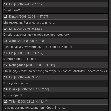
[
12
]
Lin
[2008-02-08, 4:47:12]
Dinald
, как?
[
13
]
Dinald
[2008-02-08, 4:47:57]
Lin
, одходящий для меня роли нету.
[
14
]
Lin
[2008-02-08, 6:32:32]
Dinald
, в асю напиши я тебе кое, что предложу!
[
15
]
Дене
[2008-02-08, 7:13:01]
Если я вдруг и буду играть, то за Серого Рыцаря.
[
16
]
Lin
[2008-02-08, 7:16:37]
Denster
, прости но нет
[
17
]
Renegades
[2008-02-09, 1:11:19]
Lin
, я буду играть за серого ( со стороны бэка ознакомлен насчет серых )
[
18
]
Lin
[2008-02-09, 3:00:13]
Renegades
, ненаю....
[
19
]
Oniks
[2008-02-10, 10:52:40]
Что за бред?
[
20
]
Tillien
[2008-02-13, 4:43:44]
тема простаивает, концепция бред. В топку...