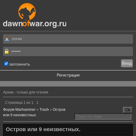
запомнить
Регистрация
.
Архив - только для чтения
Страница
1
из
1
1
Форум Warhammer
»
Trash
»
Остров
или 9 неизвестных.
Остров или 9 неизвестных.