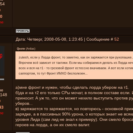
54
0
0
ne
Дата: Четверг, 2008-05-08, 1:23:45 | Сообщение #
52
Quote
(
Ardias
)
zutesh, если у Лорда фронт, то заметно, как он заряжается при рукопашке..
Впрочем всё зависит от тактики. Если мы собираемся делать из Лорда н
всех и вся на т1 - то грозовой фронт естессно вкачиваем. А вот если хоти
саппортом, то тут Фронт ИМХО бесполезен...
а)мне фронт и нужен, чтобы сделать лорда убером на т1.
ые
б)да и на т2 его только СРы мочат, в полном составе если. 
1148
приносит. А уж то, что он может нехило выступить против 
0
уберов...
43
в) заряжается то заряжается, но повторюсь - основной прик
ne
зарядке, а в пассивных 90% урона, о которых знает не всяк
уровня Лида (сам лид не знал к примеру). Они смело брос
героев на лорда, а он их смело валит.