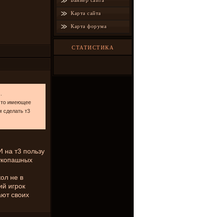
Баннер сайта
Карта сайта
Карта форума
СТАТИСТИКА
.
ечто имеющее
м сделать т3
И на т3 пользу
рукопашных
ол не в
ий игрок
ают своих