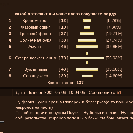
лорда
какой артефакт вы чаще всего покупаете лорду
1
.
Хронометрон
[
12
]
[8.76%]
2
.
Фазовый сдвиг
[
10
]
[7.30%]
3
.
Грозовой фронт
[
27
]
[19.71%]
4
.
Солнечная буря
[
38
]
[27.74%]
5
.
Амулет
[
45
]
[32.85%]
6
.
Сфера воскрешения
[
78
]
[56.93%]
7
.
Вуаль тьмы
[
46
]
[33.58%]
8
.
Саван ужаса
[
20
]
[14.60%]
Всего ответов:
137
Дата: Четверг, 2008-05-08, 10:04:05 | Сообщение #
51
Ну фронт нужен против главарей и берсерков(а то понима
некронов на части)
По той же причине нужны Пауки... Ну большие такие .Ну он
собирательства некронов полезны в ближнем бою ,вязать т
ые