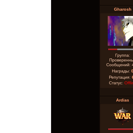
Gharosh
Группа:
Проверенн
Сообщений:
Награды:
Репутация:
Статус:
Offli
Ardias