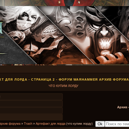
КТ ДЛЯ ЛОРДА - СТРАНИЦА 2 - ФОРУМ WARHAMMER АРХИВ ФОРУМ
ЧТО КУПИМ ЛОРДУ
2
Архив 
Архив форума
»
Trash
»
Артефакт для лорда
(что купим лорду)