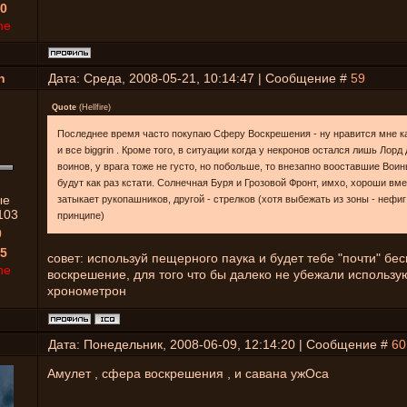
0
ne
n
Дата: Среда, 2008-05-21, 10:14:47 | Сообщение #
59
Quote
(
Hellfire
)
Последнее время часто покупаю Сферу Воскрешения - ну нравится мне ка
и все biggrin . Кроме того, в ситуации когда у некронов остался лишь Лорд
воинов, у врага тоже не густо, но побольше, то внезапно вооставшие Вои
будут как раз кстати. Солнечная Буря и Грозовой Фронт, имхо, хороши вме
ые
затыкает рукопашников, другой - стрелков (хотя выбежать из зоны - нефиг
103
принципе)
0
5
совет: используй пещерного паука и будет тебе "почти" бе
ne
воскрешение, для того что бы далеко не убежали использу
хронометрон
Дата: Понедельник, 2008-06-09, 12:14:20 | Сообщение #
60
Амулет , сфера воскрешения , и савана ужОса