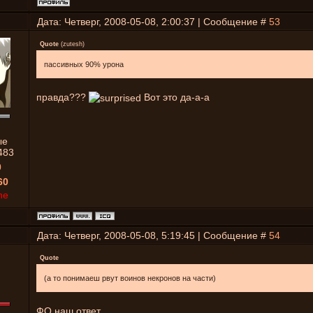
Дата: Четверг, 2008-05-08, 2:00:37 | Сообщение #
53
Quote
(
zutesh
)
пассивных 90% урона
правда???
Вот это да-а-а
ые
483
0
60
ne
Дата: Четверг, 2008-05-08, 5:19:45 | Сообщение #
54
Quote
(а то понимаеш рвут воинов некронов на части)
ФО наш ответ...