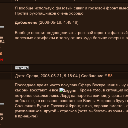
Я вообще использую фазовый сдвиг и грозовой фронт вмес
Против рукопашников очень хорошо.
Добавлено
(2008-05-18, 4:45:48)
---------------------------------------------
Вообще нестоит недооценивать грозовой фронт и фазовый 
ые
полезные артифакты и толку от них куда больше сферы и в
54
0
0
ne
Дата: Среда, 2008-05-21, 9:18:04 | Сообщение #
58
Последнее время часто покупаю Сферу Воскрешения - ну 
как они восстают, и все
. Кроме того, в ситуации ко
некронов остался лишь Лорд да парочка воинов, у врага тож
побольше, то внезапно вооставшие Воины Некронов будут к
Солнечная Буря и Грозовой Фронт, имхо, хороши вместе - 
рукопашников, другой - стрелков (хотя выбежать из зоны - 
ые
в принципе)
:
3
0