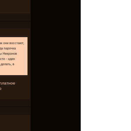
к они восстают,
 да парочка
ны Некронов
сте - один
 делать, в
сплатное
ю