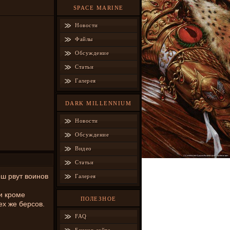
SPACE MARINE
Новости
Файлы
Обсуждение
Статьи
Галерея
DARK MILLENNIUM
Новости
Обсуждение
Видео
Статьи
еш рвут воинов
Галерея
и кроме
ПОЛЕЗНОЕ
ех же берсов.
FAQ