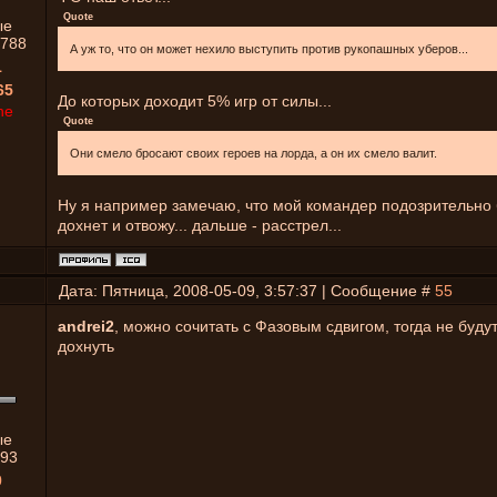
Quote
ые
788
А уж то, что он может нехило выступить против рукопашных уберов...
1
65
До которых доходит 5% игр от силы...
ne
Quote
Они смело бросают своих героев на лорда, а он их смело валит.
Ну я например замечаю, что мой командер подозрительно
дохнет и отвожу... дальше - расстрел...
Дата: Пятница, 2008-05-09, 3:57:37 | Сообщение #
55
andrei2
, можно сочитать с Фазовым сдвигом, тогда не буду
дохнуть
ые
93
0