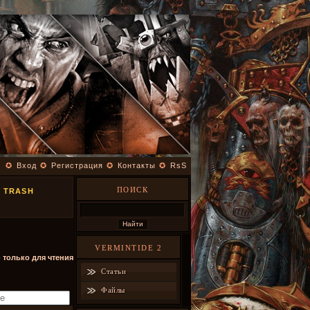
✪
Вход
✪
Регистрация
✪
Контакты
✪
RsS
ПОИСК
А TRASH
VERMINTIDE 2
- только для чтения
Статьи
Файлы