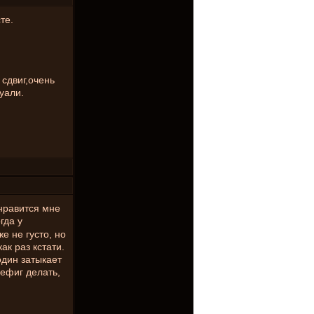
те.
сдвиг,очень
уали.
нравится мне
гда у
е не густо, но
ак раз кстати.
один затыкает
нефиг делать,