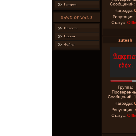
Сообщений:
Галерея
Награды:
Репутация:
DAWN OF WAR 3
Статус:
Offli
Новости
Статьи
zutesh
Файлы
Группа:
Проверенн
Сообщений:
Награды:
Репутация:
Статус:
Offli