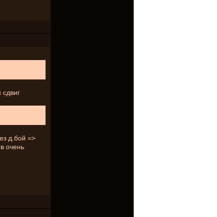
 сдвиг
ез д.бой =>
 в очень