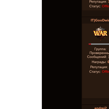
Репутация:
Статус:
Offli
IT)GooDwi
Группа:
Проверенн
Сообщений:
Награды:
Репутация:
Статус:
Offli
andrei2