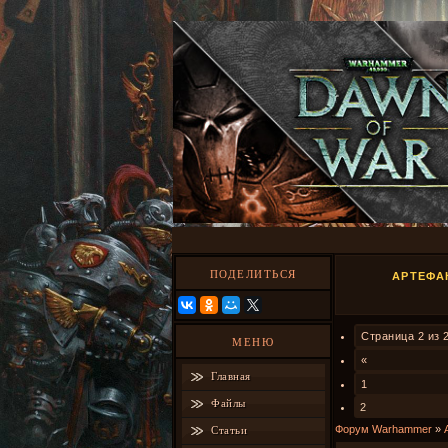
ПОДЕЛИТЬСЯ
АРТЕФА
Страница
2
из
МЕНЮ
«
Главная
1
Файлы
2
Форум Warhammer
»
Статьи