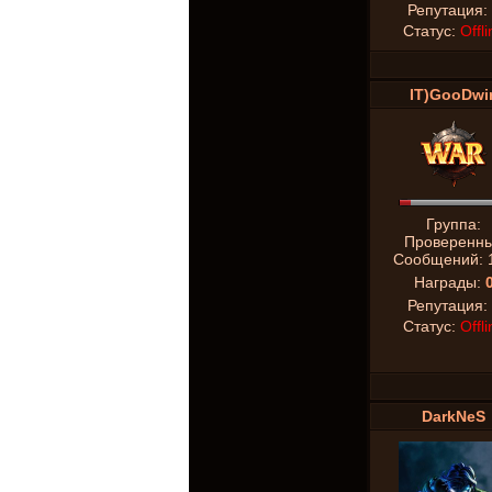
Репутация:
Статус:
Offli
IT)GooDwi
Группа:
Проверенн
Сообщений:
Награды:
Репутация:
Статус:
Offli
DarkNeS