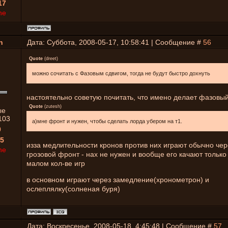
17
ne
n
Дата: Суббота, 2008-05-17, 10:58:41 | Сообщение #
56
Quote
(
dreet
)
можно сочитать с Фазовым сдвигом, тогда не будут быстро дохнуть
настоятельно советую почитать, что имено делает фазовый
Quote
(
zutesh
)
ые
103
а)мне фронт и нужен, чтобы сделать лорда убером на т1.
0
5
изза медлительности кронов против них играют обычно чер
ne
грозовой фронт - нах не нужен и вообще его качают только
малом кол-ве игр
в основном играют через замедление(хронометрон) и
ослеплялку(солненая буря)
Дата: Воскресенье, 2008-05-18, 4:45:48 | Сообщение #
57