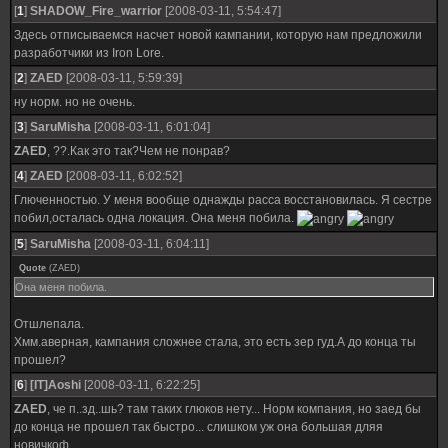
[
1
]
SHADOW_Fire_warrior
[2008-03-11, 5:54:47]
Здесь отписываемся насчет новой кампании, которую нам предложили
разработчики из Iron Lore.
[
2
]
ZAED
[2008-03-11, 5:59:39]
ну норм. но не очень.
[
3
]
SaruMisha
[2008-03-11, 6:01:04]
ZAED
, ??.Как это так?Чем не понрав?
[
4
]
ZAED
[2008-03-11, 6:02:52]
Глюченностью. У меня вообще однажды расса восстановилась. Я сестре
побил,осталась одна локация. Она меня побила.
[
5
]
SaruMisha
[2008-03-11, 6:04:11]
Quote
(
ZAED
)
Она меня побила.
Отшлепала.
Хмм.аверная, кампания сложнее стала, это есть зер гуд.А до конца ты
прошел?
[
6
]
[IT]Aoshi
[2008-03-11, 6:22:25]
ZAED
, че п..зд..шь? там таких глюков нету... Норм компания, но заед бы
до конца не прошел так быстро... слишком уж она большая дляя
новичкоф...