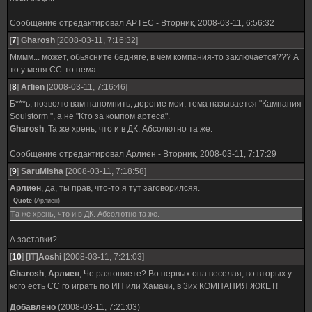
Сообщение отредактировал
APTEC
-
Вторник, 2008-03-11, 6:56:32
[
7
]
Gharosh
[2008-03-11, 7:16:32]
Мммм... может, обьясните бедняге, в чём компания-то заключается??? А
то у меня СС-то нема
[
8
]
Arlien
[2008-03-11, 7:16:46]
Б***ь, позволю вам напомнить, дорогие мои, тема называется "Кампания
Soulstorm ", а не "Кто за компом артеса".
Gharosh
, Та же хрень, что и в ДК. Абсолютно та же.
Сообщение отредактировал
Арлиен
-
Вторник, 2008-03-11, 7:17:29
[
9
]
SaruMisha
[2008-03-11, 7:18:58]
Арлиен
, да, ты прав, что-то я тут заговорилсяя.
Quote
(
Арлиен
)
Та же хрень, что и в ДК. Абсолютно та же.
А заставки?
[
10
]
[IT]Aoshi
[2008-03-11, 7:21:03]
Gharosh
,
Арлиен
, Че разгоняете? Во первых она веселая, во вторых у
кого есть СС го играть по ИП или Хамачи, в 3их КОМПАНИЯ ЖЖЕТ!
Добавлено
(2008-03-11, 7:21:03)