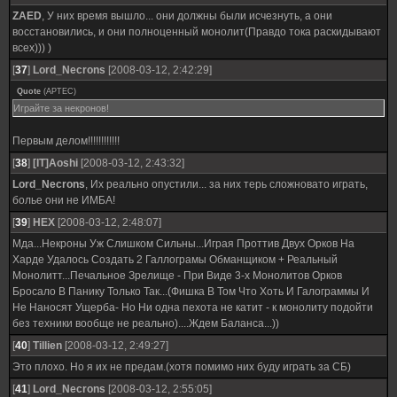
ZAED
, У них время вышло... они должны были исчезнуть, а они
восстановились, и они полноценный монолит(Правдо тока раскидывают
всех))) )
[
37
]
Lord_Necrons
[2008-03-12, 2:42:29]
Quote
(
APTEC
)
Играйте за некронов!
Первым делом!!!!!!!!!!!!
[
38
]
[IT]Aoshi
[2008-03-12, 2:43:32]
Lord_Necrons
, Их реально опустили... за них терь сложновато играть,
болье они не ИМБА!
[
39
]
HEX
[2008-03-12, 2:48:07]
Мда...Некроны Уж Слишком Сильны...Играя Проттив Двух Орков На
Харде Удалось Создать 2 Галлограмы Обманщиком + Реальный
Монолитт...Печальное Зрелище - При Виде 3-х Монолитов Орков
Бросало В Панику Только Так...(Фишка В Том Что Хоть И Галограммы И
Не Наносят Ущерба- Но Ни одна пехота не катит - к монолиту подойти
без техники вообще не реально)....Ждем Баланса...))
[
40
]
Tillien
[2008-03-12, 2:49:27]
Это плохо. Но я их не предам.(хотя помимо них буду играть за СБ)
[
41
]
Lord_Necrons
[2008-03-12, 2:55:05]