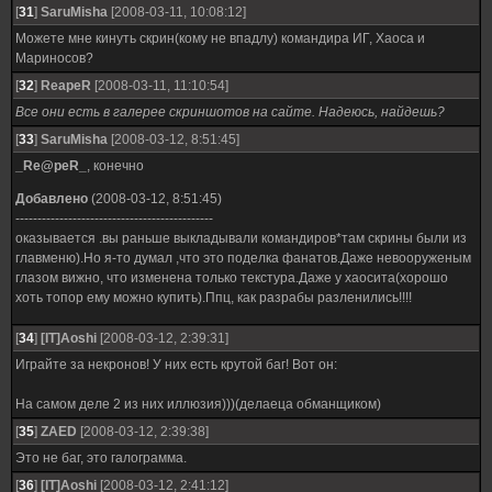
[
31
]
SaruMisha
[2008-03-11, 10:08:12]
Можете мне кинуть скрин(кому не впадлу) командира ИГ, Хаоса и
Мариносов?
[
32
]
ReapeR
[2008-03-11, 11:10:54]
Все они есть в галерее скриншотов на сайте. Надеюсь, найдешь?
[
33
]
SaruMisha
[2008-03-12, 8:51:45]
_Re@peR_
, конечно
Добавлено
(2008-03-12, 8:51:45)
---------------------------------------------
оказывается .вы раньше выкладывали командиров*там скрины были из
главменю).Но я-то думал ,что это поделка фанатов.Даже невооруженым
глазом вижно, что изменена только текстура.Даже у хаосита(хорошо
хоть топор ему можно купить).Ппц, как разрабы разленились!!!!
[
34
]
[IT]Aoshi
[2008-03-12, 2:39:31]
Играйте за некронов! У них есть крутой баг! Вот он:
На самом деле 2 из них иллюзия)))(делаеца обманщиком)
[
35
]
ZAED
[2008-03-12, 2:39:38]
Это не баг, это галограмма.
[
36
]
[IT]Aoshi
[2008-03-12, 2:41:12]