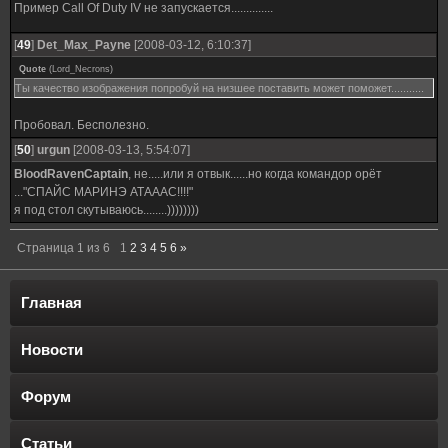
Пример Call Of Duty IV не запускается..............
[
49
]
Det_Max_Payne
[2008-03-12, 6:10:37]
Quote
(
Lord_Necrons
)
Ты качество изображения попробуй на низшее поставить может поможет...........
Пробовал. Бесполезно.
[
50
]
urgun
[2008-03-13, 5:54:07]
BloodRavenCaptain
, не.....или я отвык......но когда командор орёт
..."СПАЙС МАРИНЭ АТАААС!!!!"
я под стол скутываюсь........))))))))
Страница
1
из
6
1
2
3
4
5
6
»
Главная
Новости
Форум
Статьи