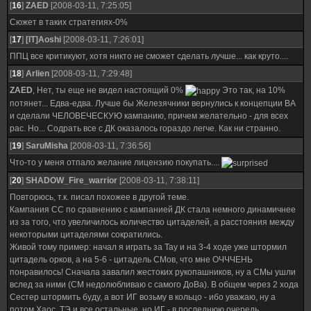
[
16
]
ZAED
[2008-03-11, 7:25:05]
Сюжет в таких стратегиях-0%
[
17
]
[IT]Aoshi
[2008-03-11, 7:26:01]
ППЦ все критикуют, хотя никто не сможет сделать лучше... как круто....
[
18
]
Arlien
[2008-03-11, 7:29:48]
ZAED
, Нет, ты еще не видел настоящий 0%
Это так, на 10%
потянет... Едва-едва. Лучше бы Железячники вернулись к концепции ВА
и сделали ЧЕЛОВЕЧЕСКУЮ кампанию, причем желательно - для всех
рас. Но... Содрать все с ДК оказалось гораздо легче. Как ни странно.
[
19
]
SaruMisha
[2008-03-11, 7:36:56]
Что-то у меня отпало желание лицензию покупать....
[
20
]
SHADOW_Fire_warrior
[2008-03-11, 7:38:11]
Повторюсь, т.к. писал похожее в другой теме.
Кампания СС по сравнению с кампанией ДК стала немного динамичнее
из за того, что увеличилось количество цитаделей, а расстояния между
некоторыми цитаделями сократились.
Живой тому пример: начал я играть за Тау и на 3-4 ходе уже штормил
цитадель орков, а на 5-6 - цитадель СМов, что мне ОЧЧЧЕНЬ
понравилось! Сначала завалил жестоких рукопашников, ну а СМы ушли
вслед за ними (СМ недолюбливаю с самого ДоВа). В общем через 2 хода
Сестер штормить буду, а вот ИГ возьму в кольцо - ибо уважаю, ну а
потом Хаос, ТЭ и все остальные, но ИГ - в последнюю очередь.