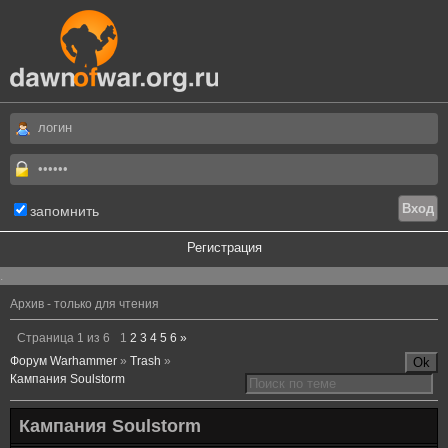
запомнить
Регистрация
.
Архив - только для чтения
Страница
1
из
6
1
2
3
4
5
6
»
Форум Warhammer
»
Trash
»
Кампания Soulstorm
Кампания Soulstorm