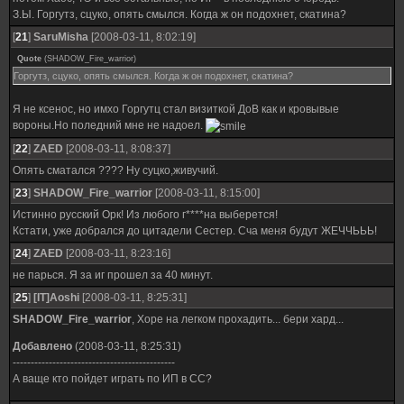
З.Ы. Горгутз, сцуко, опять смылся. Когда ж он подохнет, скатина?
[
21
]
SaruMisha
[2008-03-11, 8:02:19]
Quote
(
SHADOW_Fire_warrior
)
Горгутз, сцуко, опять смылся. Когда ж он подохнет, скатина?
Я не ксенос, но имхо Горгутц стал визиткой ДоВ как и кровывые
вороны.Но поледний мне не надоел.
[
22
]
ZAED
[2008-03-11, 8:08:37]
Опять сматался ???? Ну суцко,живучий.
[
23
]
SHADOW_Fire_warrior
[2008-03-11, 8:15:00]
Истинно русский Орк! Из любого г****на выберется!
Кстати, уже добрался до цитадели Сестер. Сча меня будут ЖЕЧЧЬЬЬ!
[
24
]
ZAED
[2008-03-11, 8:23:16]
не парься. Я за иг прошел за 40 минут.
[
25
]
[IT]Aoshi
[2008-03-11, 8:25:31]
SHADOW_Fire_warrior
, Хоре на легком прохадить... бери хард...
Добавлено
(2008-03-11, 8:25:31)
---------------------------------------------
А ваще кто пойдет играть по ИП в СС?