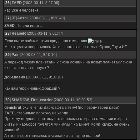
[
26
]
ZAED
[2008-03-11, 8:27:08]
нас уже 4 человека.
[
27
]
[IT]Aoshi
[2008-03-11, 8:28:40]
ZAED
, Пошли играть...
[
28
]
ReapeR
[2008-03-11, 9:01:47]
Если вы не забыли, тема вроде про кампанию
Мне в целом понравилось. Хотя я пока вынес только Орков, Тау и ИГ.
[
29
]
Pain
[2008-03-11, 9:10:10]
А переход между планетами ? скока локаций на новых планетах? скока
их осталось на кронусе ?
Добавлено
(2008-03-11, 9:10:10)
---------------------------------------------
Как вам герои новых фракций ?
[
30
]
SHADOW_Fire_warrior
[2008-03-11, 10:01:53]
deniskrut
, Жучечег из Варкрафта в тему! (по поводу твоей расы)
ZAED
, стабильно прохожу на харде.
Прохожу медленно, потому что переходы с экрана кампании в экран
битвы и наоборот грузятся минимум 4 - 5 минут. Комп, сцуко, не очень
мощный.
А так ниче, оттягиваюсь в кампании за Тау по полной!