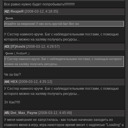
Все равно нужно будет попробывать!!!!!!!!!!!!
[
42
]
ReapeR
[2008-03-12, 4:18:35]
Quote
Играйте за некронов! У них есть крутой баг! Вот он:
У Сестер намного круче. Баг с наблюдательными постами, с помощью
которого можно на халяву получать ресурсы...
[
43
]
[IT]Aoshi
[2008-03-12, 4:29:57]
Quote
(
_Re@peR_
)
У Сестер намного круче. Баг с наблюдательными постами, с помощью которого
можно на халяву получать ресурсы...
Че за баг?
[
44
]
HEX
[2008-03-12, 4:35:12]
У Сестер намного круче. Баг с наблюдательными постами, с помощью
которого можно на халяву получать ресурсы...
Эт Как?!!!!
[
45
]
Det_Max_Payne
[2008-03-12, 4:45:49]
У меня кампания не запустилась - как только начинаю заходить из
главного меню в игру, игра некоторое время висит с надписью "Loading" а