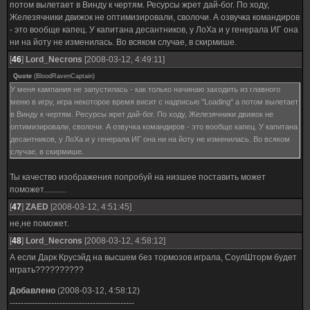
потом вылетает в Винду к чертям. Ресурсы жрет дай-бог. По ходу,
Железячники движок не оптимизировали, сволочи. А озвучка командиров
- это вообще капец. У капитана десантников, у ЛоХа и у генерала ИГ она
ни на йоту не изменилась. Во всяком случае, в скирмише.
[
46
]
Lord_Necrons
[2008-03-12, 4:49:11]
Quote
(
BloodRavenCaptain
)
У меня кампания не запустилась - как только начинаю заходить из главного
меню в игру, игра некоторое время висит с надписью "Loading" а потом вылетает
в Винду к чертям. Ресурсы жрет дай-бог. По ходу, Железячники движок не
оптимизировали, сволочи. А озвучка командиров - это вообще капец. У капитана
десантников, у ЛоХа и у генерала ИГ она ни на йоту не изменилась. Во всяком
случае, в скирмише.
Ты качество изображения попробуй на низшее поставить может
поможет...........
[
47
]
ZAED
[2008-03-12, 4:51:45]
не,не поможет.
[
48
]
Lord_Necrons
[2008-03-12, 4:58:12]
А если Дарк Крусэйд на высшем без тормозов играла, СоулШторм будет
играть??????????
Добавлено
(2008-03-12, 4:58:12)
---------------------------------------------