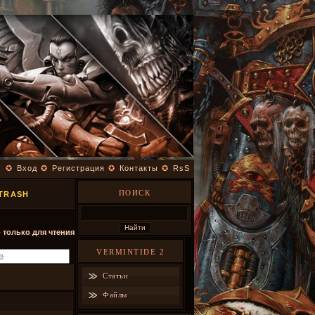
✪
Вход
✪
Регистрация
✪
Контакты
✪
RsS
ПОИСК
TRASH
- только для чтения
VERMINTIDE 2
Статьи
Файлы