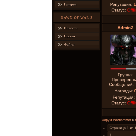
Репутация:
1
Галерея
Статус:
Offli
DAWN OF WAR 3
AdminZ
Новости
Статьи
Файлы
Группа:
Проверенн
Сообщений:
Награды:
Репутация:
Статус:
Offli
Форум Warhammer
»
Страница
1
из
1