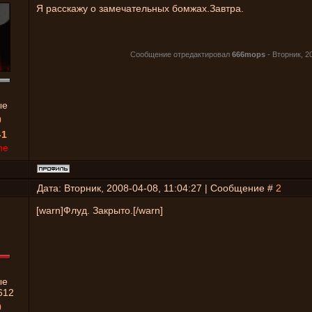
Я расскажу о замечательных бомжах.Завтра.
Сообщение отредактировал
666mops
-
Вторник, 2
ые
0
-1
ne
Дата: Вторник, 2008-04-08, 11:04:27 | Сообщение #
2
[warn]Флуд. Закрыто.[/warn]
ые
612
0