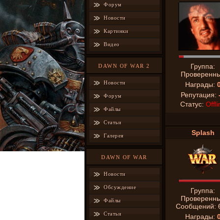
Форум
Новости
Картинки
Видео
Группа:
DAWN OF WAR 2
Проверенн
Новости
Награды:
Репутация:
Форум
Статус:
Offli
Файлы
Статьи
Splash
Галерея
DAWN OF WAR
Новости
Обсуждение
Группа:
Проверенн
Файлы
Сообщений:
Статьи
Награды: