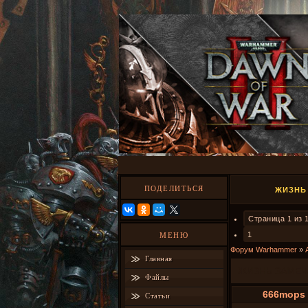
ПОДЕЛИТЬСЯ
ЖИЗНЬ
Страница
1
из
1
МЕНЮ
Форум Warhammer
»
Главная
ЖИЗНЬ ЗАМЕ
Файлы
666mops
Статьи