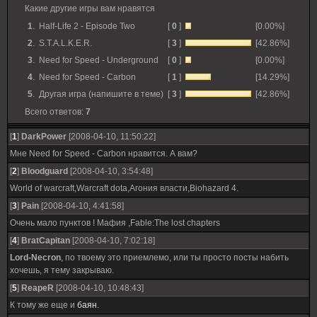
Какие другие игры вам нравятся
1
.
Half-Life 2 - Episode Two
[
0
]
[0.00%]
2
.
S.T.A.L.K.E.R.
[
3
]
[42.86%]
3
.
Need for Speed - Underground
[
0
]
[0.00%]
4
.
Need for Speed - Carbon
[
1
]
[14.29%]
5
.
Другая игра (напишите в теме)
[
3
]
[42.86%]
Всего ответов:
7
[
1
]
DarkPower
[2008-04-10, 11:50:22]
Мне Need for Speed - Carbon нравится. А вам?
[
2
]
Bloodguard
[2008-04-10, 3:54:48]
World of warcraft,Warcraft dota,Агония власти,Biohazard 4.
[
3
]
Pain
[2008-04-10, 4:41:58]
Очень мало пунктов ! Мафия ,Fable:The lost chapters
[
4
]
BratCapitan
[2008-04-10, 7:02:18]
Lord-Necron
, по твоему это приемлемо, или ты просто посты набить
хочешь, я тему закрываю.
[
5
]
ReapeR
[2008-04-10, 10:48:43]
К тому же еще и
баян
.