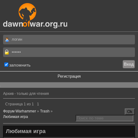
запомнить
Регистрация
.
Архив - только для чтения
Страница
1
из
1
1
Форум Warhammer
»
Trash
»
Любимая игра
Любимая игра